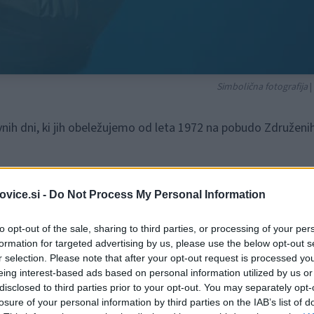
Simbolična fotografija
|
vnih dni, ki jih obeležujemo od leta 1972 na pobudo Združeni
vice.si -
Do Not Process My Personal Information
oduje blaginji, ekosistemom in podnebju. Plastični odpadki
to opt-out of the sale, sharing to third parties, or processing of your per
ajo prostoživeče živali. Medtem ko se razgrajujejo na vedn
formation for targeted advertising by us, please use the below opt-out s
- od vrha Mount Everesta do globin oceana, od človeških
r selection. Please note that after your opt-out request is processed y
eing interest-based ads based on personal information utilized by us or
ci ob današnjem svetovnem dnevu poudaril generalni sekreta
disclosed to third parties prior to your opt-out. You may separately opt-
losure of your personal information by third parties on the IAB’s list of