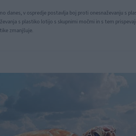
o danes, v ospredje postavlja boj proti onesnaževanju s plas
ževanja s plastiko lotijo s skupnimi močmi in s tem prispevajo
stike zmanjšuje.