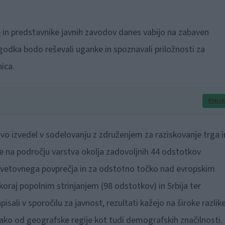
e in predstavnike javnih zavodov danes vabijo na zabaven
godka bodo reševali uganke in spoznavali priložnosti za
ica.
Preizk
avo izvedel v sodelovanju z združenjem za raziskovanje trga i
ade na področju varstva okolja zadovoljnih 44 odstotkov
 svetovnega povprečja in za odstotno točko nad evropskim
oraj popolnim strinjanjem (98 odstotkov) in Srbija ter
sali v sporočilu za javnost, rezultati kažejo na široke razlike
ako od geografske regije kot tudi demografskih značilnosti.