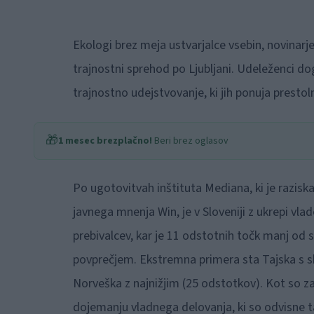
Ekologi brez meja ustvarjalce vsebin, novinarj
trajnostni sprehod po Ljubljani. Udeleženci do
trajnostno udejstvovanje, ki jih ponuja prestoln
🎁
1 mesec brezplačno!
Beri brez oglasov
Po ugotovitvah inštituta Mediana, ki je razisk
javnega mnenja Win, je v Sloveniji z ukrepi vl
prebivalcev, kar je 11 odstotnih točk manj od
povprečjem. Ekstremna primera sta Tajska s sk
Norveška z najnižjim (25 odstotkov). Kot so zapi
dojemanju vladnega delovanja, ki so odvisne t