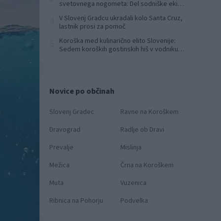
svetovnega nogometa: Del sodniške ekipe
za finale svetovnega prvenstva
V Slovenj Gradcu ukradali kolo Santa Cruz,
4
lastnik prosi za pomoč
Koroška med kulinarično elito Slovenije:
5
Sedem koroških gostinskih hiš v vodniku
Falstaff 2026
Novice po občinah
Slovenj Gradec
Ravne na Koroškem
Dravograd
Radlje ob Dravi
Prevalje
Mislinja
Mežica
Črna na Koroškem
Muta
Vuzenica
Ribnica na Pohorju
Podvelka