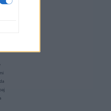
jo
žbo
ne
e
imi
 da
paj
a