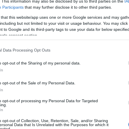
. This information may also be disclosed by us to third parties on the
IA
Participants
that may further disclose it to other third parties.
pri spopadanju onesnaževanja s plastiko, pa morajo iti držav
 that this website/app uses one or more Google services and may gath
eseca se bodo države združile, da bi sklenile novo globalno
including but not limited to your visit or usage behaviour. You may click 
 to Google and its third-party tags to use your data for below specifi
. Potrebujemo ambiciozen, verodostojen in pravičen
ogle consent section.
l Data Processing Opt Outs
o opt-out of the Sharing of my personal data.
mbe v okolju, ki so prevladujoče negativni, pa je ob svetovn
In
r Zupančič. "Če je beseda gospodar tako globoko zasidrana
o opt-out of the Sale of my Personal Data.
šati, ali smo kot civilizacija dober gospodar. Dober
In
l racionalno in s tem omogočil preživetje tudi svojim
to opt-out of processing my Personal Data for Targeted
ojega okolja z mikro ali drugo plastiko, ker se zaveda, da 
ing.
In
 jo potrebuje za preživetje. Dober gospodar v okolje ne bo
o opt-out of Collection, Use, Retention, Sale, and/or Sharing
i jo pije," je poudarila.
ersonal Data that Is Unrelated with the Purposes for which it
lected.