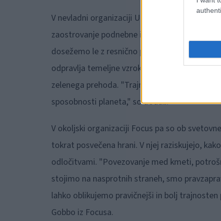
authenti
V nevladni organizaciji Umanotera pa ob sveto
zaostrovanje podnebne in številnih drugih družb
dosežemo le z resnično pravičnim prehodom k bo
odpravlja temeljne vzroke za naraščajoče dru
zelenega prehoda. "Trajnostna družba danes po
sposobnosti planeta," so dodali.
V okoljski organizaciji Focus pa so ob svetovnem
tokrat posvečena hrani. V njej raziskujejo, kak
odločitvami. "Povezovanje med kmeti, potrošnik
stojimo na nasprotnih straneh, smo pravzaprav v
lahko oblikujemo pravičnejši in bolj trajnosten
Gobbo iz Focusa.