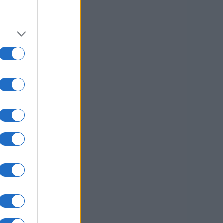
ene
usi zdaj
ugi