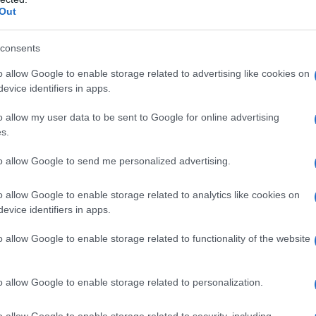
Out
m uradu RS izpostavili, da se količina odpadne plastike v
consents
28 ton ali 11 odstotkov manj oz. za 16,6 odstotka manj kot v
o allow Google to enable storage related to advertising like cookies on
evice identifiers in apps.
plastike, od tega je bilo skoraj 95,9 odstotka plastike uvož
 ton odpadne plastike, in sicer večino v države zunaj EU.
o allow my user data to be sent to Google for online advertising
s.
to allow Google to send me personalized advertising.
Preizk
o allow Google to enable storage related to analytics like cookies on
 odpadne plastike ali za 12,3 odstotka manj kot leto prej. Od
evice identifiers in apps.
lave, kot so recikliranje, uporaba odpadkov za gorivo ter dr
o allow Google to enable storage related to functionality of the website
2300 ton pa odstranili z odlaganjem ali sežigom odpadkov z
o allow Google to enable storage related to personalization.
o allow Google to enable storage related to security, including