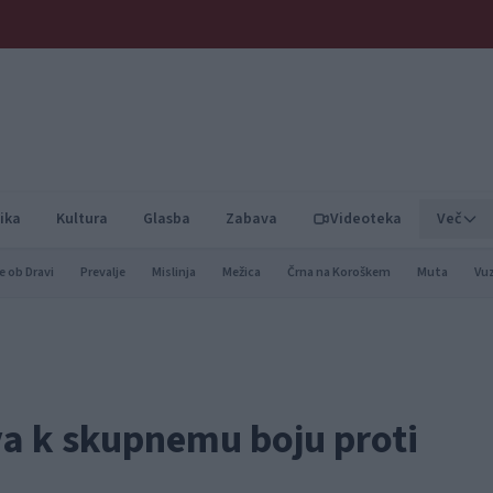
ika
Kultura
Glasba
Zabava
Videoteka
Več
e ob Dravi
Prevalje
Mislinja
Mežica
Črna na Koroškem
Muta
Vu
va k skupnemu boju proti