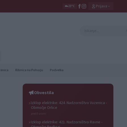
Prijava
☁️
23°C
zenica
Ribnica na Pohorju
Podvelka
Obvestila
Izklop elektrike: 424. Nadzorništvo Vuzenica -
⚡
Območje Orlice
pred 8 urami
Izklop elektrike: 421. Nadzorništvo Ravne -
⚡