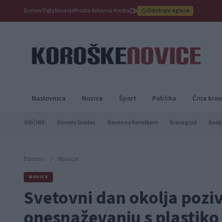
Domov
Oglaševanje
Prosta delovna mesta
Odstrani oglase
Naslovnica
Novice
Šport
Politika
Črna kron
OBČINE:
Slovenj Gradec
Ravne na Koroškem
Dravograd
Radlj
Domov
/
Novice
NOVICE
Svetovni dan okolja pozi
onesnaževanju s plastiko