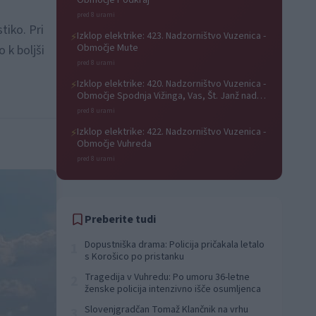
Območje Podkraj
pred 8 urami
tiko. Pri
Izklop elektrike: 423. Nadzorništvo Vuzenica -
⚡
Območje Mute
 k boljši
pred 8 urami
Izklop elektrike: 420. Nadzorništvo Vuzenica -
⚡
Območje Spodnja Vižinga, Vas, Št. Janž nad
Radljami, Suhi Vrh, Dobrava
pred 8 urami
Izklop elektrike: 422. Nadzorništvo Vuzenica -
⚡
Območje Vuhreda
pred 8 urami
Preberite tudi
Dopustniška drama: Policija pričakala letalo
1
s Korošico po pristanku
Tragedija v Vuhredu: Po umoru 36-letne
2
ženske policija intenzivno išče osumljenca
Slovenjgradčan Tomaž Klančnik na vrhu
3