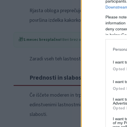
participants
Downstream 
Rjasta obloga preprečuje nadaljnjo oksidacijo,
Please note
površina izdelka kakorkoli poškoduje, material
information 
deny consent
in below Go
🎁
1 mesec brezplačno!
Beri brez oglasov
Persona
Zaradi vseh teh lastnosti boste za korten zasle
I want t
Opted 
Prednosti in slabosti kortena
I want t
Opted 
Če iščete moderen in trpežen material, je korte
I want 
Advertis
edinstvenimi lastnostmi, vendar podobno kot ka
Opted 
slabosti.
I want t
of my P
was col