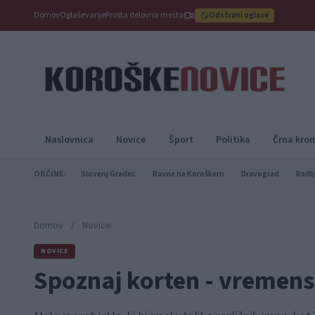
Domov
Oglaševanje
Prosta delovna mesta
Odstrani oglase
Naslovnica
Novice
Šport
Politika
Črna kron
OBČINE:
Slovenj Gradec
Ravne na Koroškem
Dravograd
Radlj
Domov
/
Novice
NOVICE
Spoznaj korten - vremens