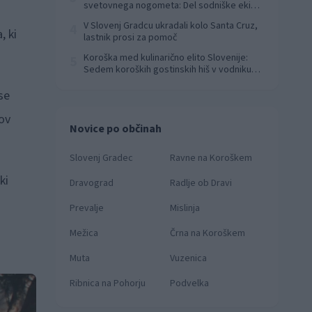
svetovnega nogometa: Del sodniške ekipe
za finale svetovnega prvenstva
V Slovenj Gradcu ukradali kolo Santa Cruz,
4
, ki
lastnik prosi za pomoč
Koroška med kulinarično elito Slovenije:
5
Sedem koroških gostinskih hiš v vodniku
Falstaff 2026
se
tov
Novice po občinah
Slovenj Gradec
Ravne na Koroškem
ki
Dravograd
Radlje ob Dravi
Prevalje
Mislinja
Mežica
Črna na Koroškem
Muta
Vuzenica
Ribnica na Pohorju
Podvelka