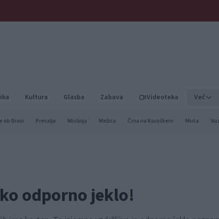
ika
Kultura
Glasba
Zabava
Videoteka
Več
e ob Dravi
Prevalje
Mislinja
Mežica
Črna na Koroškem
Muta
Vu
ko odporno jeklo!