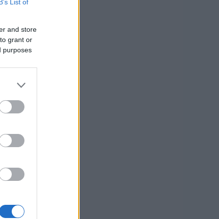
B’s List of
er and store
to grant or
ed purposes
usi zdaj