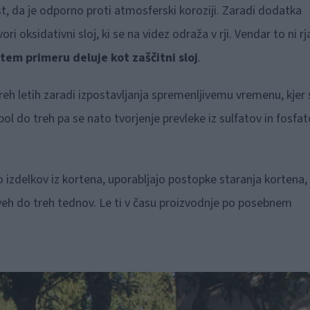
st, da je odporno proti atmosferski koroziji. Zaradi dodatka
ri oksidativni sloj, ki se na videz odraža v rji. Vendar to ni rja
 tem primeru deluje kot zaščitni sloj
.
reh letih zaradi izpostavljanja spremenljivemu vremenu, kjer 
ol do treh pa se nato tvorjenje prevleke iz sulfatov in fosfa
avo izdelkov iz kortena, uporabljajo postopke staranja kortena, 
dveh do treh tednov. Le ti v času proizvodnje po posebnem