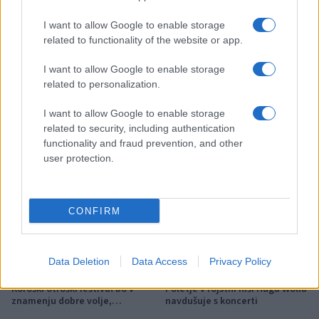
zadnja dva tedna skoraj brez
Graška Gora obeležuje 50.
dežja
jubilejni festival narodno-
I want to allow Google to enable storage
zabavne glasbe
related to functionality of the website or app.
Več iz kategorije Novice
I want to allow Google to enable storage
related to personalization.
I want to allow Google to enable storage
related to security, including authentication
functionality and fraud prevention, and other
user protection.
Naftni derivati od jutri občutno
Na Ravnah asfaltirajo pred
cenejši
gimnazijo, obvoz urejen preko
Janeč
CONFIRM
Data Deletion
Data Access
Privacy Policy
Koroški otroški festival bo v
Poletje v rojstni hiši Huga Wolfa
znamenju dobre volje,
navdušuje s koncerti
ustvarjanja in dogodivščin