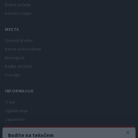
Dobro počutje
Korošci v tujini
MESTA
Slovenj Gradec
Ravne na Koroškem
Dravograd
Radlje ob Dravi
Prevalje
INFORMACIJE
O nas
Oglaševanje
Zaposlitev
Pravno obvestilo
×
Bodite na tekočem
Zasebnost in piškotki