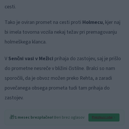
cesti.
Tako je oviran promet na cesti proti
Holmecu
, kjer naj
bi imela tovorna vozila nekaj težav pri premagovanju
holmeškega klanca.
V
Senčni vasi v Mežici
prihaja do zastojev, saj je prišlo
do prometne nesreče v bližini čistilne. Bralci so nam
sporočili, da je obvoz možen preko Rehta, a zaradi
povečanega obsega prometa tudi tam prihaja do
zastojev.
🎁
1 mesec brezplačno!
Beri brez oglasov
Preizkusi zdaj