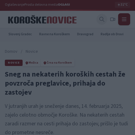
Oglaševanje
Prosta delovna mesta
OGLASI
☀️
31°C
Slovenj Gradec
Ravne na Koroškem
Dravograd
Radlje ob Dravi
Pr
Domov
/
Novice
NOVICE
Mežica
Črna na Koroškem
Sneg na nekaterih koroških cestah že
povzroča preglavice, prihaja do
zastojev
V jutranjih urah je sneženje danes, 14. februarja 2025,
zajelo celotno območje Koroške. Na nekaterih cestah
zaradi razmer na cesti prihaja do zastojev, prišlo je tudi
do prometne nesreče.