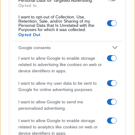
Personal Data for Targeted Advertising.
Opted In
sneg
zastoj
I want to opt-out of Collection, Use,
Retention, Sale, and/or Sharing of my
Personal Data that Is Unrelated with the
Purposes for which it was collected.
Opted Out
Več iz kraja Mežica
Google consents
I want to allow Google to enable storage
related to advertising like cookies on web or
device identifiers in apps.
I want to allow my user data to be sent to
Freestyle navdušuje s poletno
Kovinska ograja po meri: kako
prilagojenimi cenami koles
izbrati material, polnilo in
Google for online advertising purposes.
izvedbo
I want to allow Google to send me
personalized advertising.
I want to allow Google to enable storage
related to analytics like cookies on web or
Koroške reke so opazno upadle,
Pol stoletja glasbe na tromeji:
device identifiers in apps.