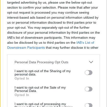
targeted advertising by us, please use the below opt-out
section to confirm your selection. Please note that after your
opt-out request is processed you may continue seeing
Opozorilo:
Po 297. členu Kazenskega zakonika je
interest-based ads based on personal information utilized by
posameznik kazensko odgovoren za javno spodbujanje
us or personal information disclosed to third parties prior to
sovraštva, nasilja ali nestrpnosti. Komentarji z žaljivimi,
your opt-out. You may separately opt-out of the further
rasističnimi, diskriminatornimi ali nezakonitimi vsebinami bodo
disclosure of your personal information by third parties on the
odstranjeni.
Pravila komentiranja →
IAB’s list of downstream participants. This information may
also be disclosed by us to third parties on the
IAB’s List of
Downstream Participants
that may further disclose it to other
Failed to fetch
third parties.
Please note that this website/app uses one or more Google
Personal Data Processing Opt Outs
services and may gather and store information including but
Občine:
Mežica
Črna na Koroškem
not limited to your visit or usage behaviour. You may click to
I want to opt-out of the Sharing of my
personal data.
grant or deny consent to Google and its third-party tags to
Opted In
use your data for below specified purposes in below Google
Kategorije:
Novice
consent section.
I want to opt-out of the Sale of my
Personal Data.
cesta
cestišče
Ključne besede:
Opted In
oviran promet
promet
prometna nesreča
I want to opt-out of processing my