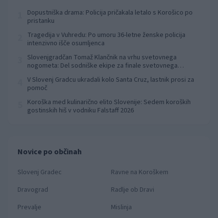
Dopustniška drama: Policija pričakala letalo s Korošico po
1
pristanku
Tragedija v Vuhredu: Po umoru 36-letne ženske policija
2
intenzivno išče osumljenca
Slovenjgradčan Tomaž Klančnik na vrhu svetovnega
3
nogometa: Del sodniške ekipe za finale svetovnega
prvenstva
V Slovenj Gradcu ukradali kolo Santa Cruz, lastnik prosi za
4
pomoč
Koroška med kulinarično elito Slovenije: Sedem koroških
5
gostinskih hiš v vodniku Falstaff 2026
Novice po občinah
Slovenj Gradec
Ravne na Koroškem
Dravograd
Radlje ob Dravi
Prevalje
Mislinja