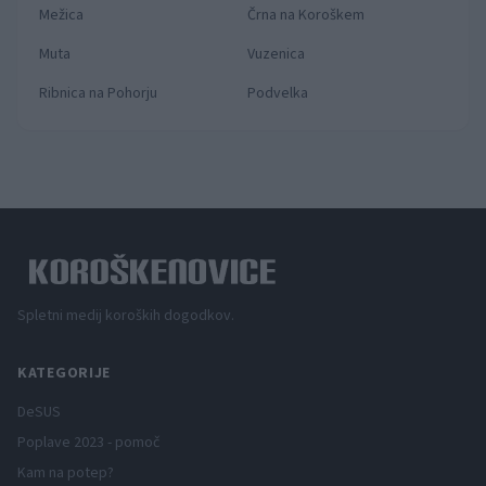
Mežica
Črna na Koroškem
Muta
Vuzenica
Ribnica na Pohorju
Podvelka
Spletni medij koroških dogodkov.
KATEGORIJE
DeSUS
Poplave 2023 - pomoč
Kam na potep?