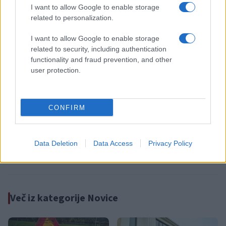
sovraštva, nasilja ali nestrpnosti. Komentarji z žaljivimi,
I want to allow Google to enable storage
rasističnimi, diskriminatornimi ali nezakonitimi vsebinami bodo
related to personalization.
odstranjeni.
Pravila komentiranja →
I want to allow Google to enable storage
related to security, including authentication
Failed to fetch
functionality and fraud prevention, and other
user protection.
Kategorije:
Novice
CONFIRM
dan
hrana
kmetijstvo
Ključne besede:
Data Deletion
Data Access
Privacy Policy
odpadki
okolje
Več iz kategorije Novice