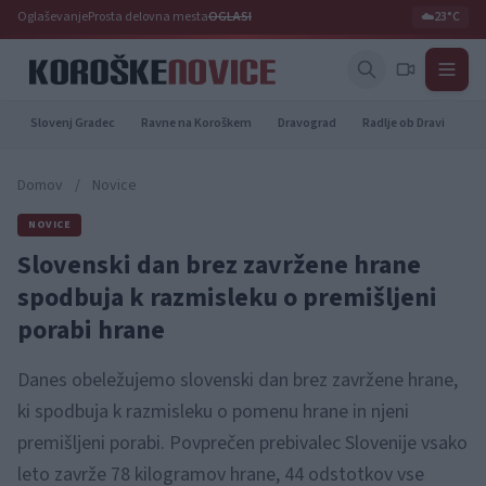
Oglaševanje
Prosta delovna mesta
OGLASI
☁️
23°C
Slovenj Gradec
Ravne na Koroškem
Dravograd
Radlje ob Dravi
Pr
Domov
/
Novice
NOVICE
Slovenski dan brez zavržene hrane
spodbuja k razmisleku o premišljeni
porabi hrane
Danes obeležujemo slovenski dan brez zavržene hrane,
ki spodbuja k razmisleku o pomenu hrane in njeni
premišljeni porabi. Povprečen prebivalec Slovenije vsako
leto zavrže 78 kilogramov hrane, 44 odstotkov vse