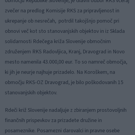
območju Republike Slovenije, je Glavni odbor RKS včeraj
zvečer na predlog Komisije RKS za pripravljenost in
ukrepanje ob nesrečah, potrdil takojšnjo pomoč pri
obnovi več kot sto stanovanjskih objektov in iz Sklada
solidarnosti Rdečega križa Slovenije območnim
združenjem RKS Radovljica, Kranj, Dravograd in Novo
mesto namenila 43.000,00 eur. To so namreč območja,
ki jih je neurje najhuje prizadelo. Na Koroškem, na
območju RKS-OZ Dravograd, je bilo poškodovanih 15
stanovanjskih objektov.
Rdeči križ Slovenije nadaljuje z zbiranjem prostovoljnih
finančnih prispevkov za prizadete družine in
posameznike. Posamezni darovalci in pravne osebe