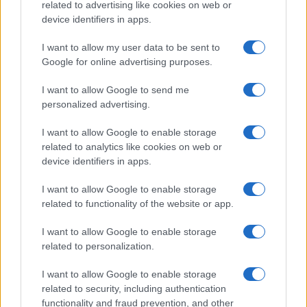
related to advertising like cookies on web or
device identifiers in apps.
Kategorije:
Novice
I want to allow my user data to be sent to
Google for online advertising purposes.
I want to allow Google to send me
Več iz kategorije Novice
personalized advertising.
I want to allow Google to enable storage
related to analytics like cookies on web or
device identifiers in apps.
I want to allow Google to enable storage
Koncert skupine Delta Riff na
related to functionality of the website or app.
Avgust v Kinu Kulturnega doma
Festivalu SHOTS prestavljen na
Slovenj Gradec: Filmske
jutri
premiere, napete zgodbe in
I want to allow Google to enable storage
počitniški kino
related to personalization.
I want to allow Google to enable storage
related to security, including authentication
functionality and fraud prevention, and other