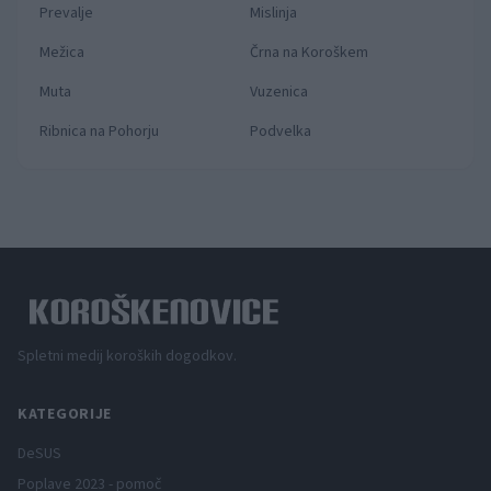
Prevalje
Mislinja
Mežica
Črna na Koroškem
Muta
Vuzenica
Ribnica na Pohorju
Podvelka
Spletni medij koroških dogodkov.
KATEGORIJE
DeSUS
Poplave 2023 - pomoč