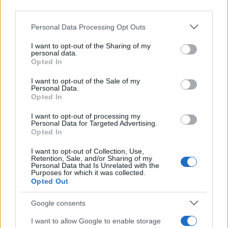
Mobilni operaterji
Telekom Slovenije, Izimobil, A1,
third parties.
Telemach in T2
omogočajo tudi donacij
SMS na
Please note that this website/app uses one or more Google
Personal Data Processing Opt Outs
services and may gather and store information including but
številko 1919
. Pošljite ključno besedo
UJMA
za
not limited to your visit or usage behaviour. You may click to
I want to opt-out of the Sharing of my
personal data.
grant or deny consent to Google and its third-party tags to
donacijo 1€ ali
UJMA5
za donacijo 5€.
Opted In
use your data for below specified purposes in below Google
consent section.
I want to opt-out of the Sale of my
Personal Data.
Opted In
I want to opt-out of processing my
Personal Data for Targeted Advertising.
Opozorilo:
Po 297. členu Kazenskega zakonika je
Opted In
posameznik kazensko odgovoren za javno spodbujanje
I want to opt-out of Collection, Use,
sovraštva, nasilja ali nestrpnosti. Komentarji z žaljivimi,
Retention, Sale, and/or Sharing of my
rasističnimi, diskriminatornimi ali nezakonitimi vsebinami bodo
Personal Data that Is Unrelated with the
Purposes for which it was collected.
odstranjeni.
Pravila komentiranja →
Opted Out
Google consents
Failed to fetch
I want to allow Google to enable storage