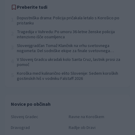
Preberite tudi
Dopustniška drama: Policija pričakala letalo s Korošico po
1
pristanku
Tragedija v Vuhredu: Po umoru 36-letne ženske policija
2
intenzivno išče osumljenca
Slovenjgradčan Tomaž Klančnik na vrhu svetovnega
3
nogometa: Del sodniške ekipe za finale svetovnega
prvenstva
V Slovenj Gradcu ukradali kolo Santa Cruz, lastnik prosi za
4
pomoč
Koroška med kulinarično elito Slovenije: Sedem koroških
5
gostinskih hiš v vodniku Falstaff 2026
Novice po občinah
Slovenj Gradec
Ravne na Koroškem
Dravograd
Radlje ob Dravi