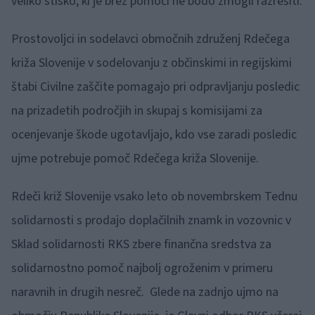
veliko stisko, ki je brez pomoči ne bodo zmogli razrešiti.
Prostovoljci in sodelavci območnih združenj Rdečega
križa Slovenije v sodelovanju z občinskimi in regijskimi
štabi Civilne zaščite pomagajo pri odpravljanju posledic
na prizadetih področjih in skupaj s komisijami za
ocenjevanje škode ugotavljajo, kdo vse zaradi posledic
ujme potrebuje pomoč Rdečega križa Slovenije.
Rdeči križ Slovenije vsako leto ob novembrskem Tednu
solidarnosti s prodajo doplačilnih znamk in vozovnic v
Sklad solidarnosti RKS zbere finančna sredstva za
solidarnostno pomoč najbolj ogroženim v primeru
naravnih in drugih nesreč. Glede na zadnjo ujmo na