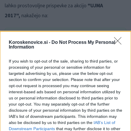
lahko prostovoljne prispevke za akcijo
"UJMA
2017",
nakažejo na:
🎁
1 mesec brezplačno!
Beri brez oglasov
Preizkusi zdaj
Koroskenovice.si -
Do Not Process My Personal
Information
Rdeči križ Slovenije, Mirje 19, 1000 Ljubljana,
If you wish to opt-out of the sale, sharing to third parties, or
processing of your personal or sensitive information for
TRR: SI56 0310 0111 1122 296,
targeted advertising by us, please use the below opt-out
section to confirm your selection. Please note that after your
sklic: 00 96875,
opt-out request is processed you may continue seeing
interest-based ads based on personal information utilized by
us or personal information disclosed to third parties prior to
BIC banke: SKBASI2X,
your opt-out. You may separately opt-out of the further
disclosure of your personal information by third parties on the
IAB’s list of downstream participants. This information may
Koda namena: CHAR.
also be disclosed by us to third parties on the
IAB’s List of
Downstream Participants
that may further disclose it to other