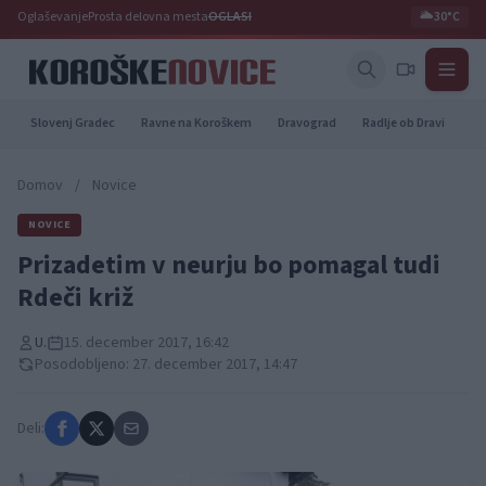
Oglaševanje
Prosta delovna mesta
OGLASI
🌥️
30°C
Slovenj Gradec
Ravne na Koroškem
Dravograd
Radlje ob Dravi
Pr
Domov
/
Novice
NOVICE
Prizadetim v neurju bo pomagal tudi
Rdeči križ
U.
15. december 2017, 16:42
Posodobljeno: 27. december 2017, 14:47
Deli: