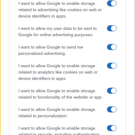
I want to allow Google to enable storage
related to advertising like cookies on web or
1000 gibov
delavnica
Ključne besede:
device identifiers in apps.
predavanje
šola zdravja
I want to allow my user data to be sent to
Google for online advertising purposes.
I want to allow Google to send me
Več iz kraja Slovenj Gradec
personalized advertising.
I want to allow Google to enable storage
related to analytics like cookies on web or
device identifiers in apps.
I want to allow Google to enable storage
related to functionality of the website or app.
Brezplačna osvežitev: Skočite v
Pol stoletja glasbe na tromeji:
bazen v Slovenj Gradcu in na
Graška Gora obeležuje 50.
Ravnah
jubilejni festival narodno-
I want to allow Google to enable storage
zabavne glasbe
related to personalization.
I want to allow Google to enable storage
related to security, including authentication