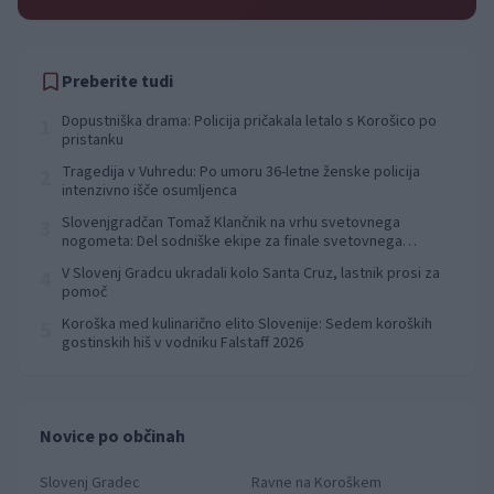
Preberite tudi
Dopustniška drama: Policija pričakala letalo s Korošico po
1
pristanku
Tragedija v Vuhredu: Po umoru 36-letne ženske policija
2
intenzivno išče osumljenca
Slovenjgradčan Tomaž Klančnik na vrhu svetovnega
3
nogometa: Del sodniške ekipe za finale svetovnega
prvenstva
V Slovenj Gradcu ukradali kolo Santa Cruz, lastnik prosi za
4
pomoč
Koroška med kulinarično elito Slovenije: Sedem koroških
5
gostinskih hiš v vodniku Falstaff 2026
Novice po občinah
Slovenj Gradec
Ravne na Koroškem