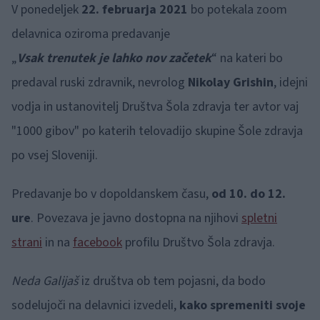
V ponedeljek
22. februarja 2021
bo potekala zoom
delavnica oziroma predavanje
„
Vsak trenutek je lahko nov začetek
“ na kateri bo
predaval ruski zdravnik, nevrolog
Nikolay Grishin
, idejni
vodja in ustanovitelj Društva Šola zdravja ter avtor vaj
"1000 gibov" po katerih telovadijo skupine Šole zdravja
po vsej Sloveniji.
Predavanje bo v dopoldanskem času,
od 10. do 12.
ure
. Povezava je javno dostopna na njihovi
spletni
strani
in na
facebook
profilu Društvo Šola zdravja.
Neda Galijaš
iz društva ob tem pojasni, da bodo
sodelujoči na delavnici izvedeli,
kako spremeniti svoje