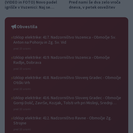
(VIDEO in FOTO) Novo padel
Pred nami še dva zelo vroča
igrišče v Vuzenici: Naj se
dneva, v petek osvežitev
odštevanje do prvega servisa
začne
Obvestila
Izklop elektrike: 417. Nadzorništvo Vuzenica - Območje Sv.
⚡
Anton na Pohorju in Zg. Sv. Vid
pred 10 urami
Izklop elektrike: 419. Nadzorništvo Vuzenica - Območje
⚡
Radlje, Dobrava
pred 10 urami
Izklop elektrike: 418. Nadzorništvo Slovenj Gradec - Območje
⚡
Otiški Vrh
pred 10 urami
Izklop elektrike: 416. Nadzorništvo Slovenj Gradec - Območje
⚡
Gornji Dolič, Završe, Kozjak, Tolsti vrh pri Mislinji, Srednji
Dolič, Paka
pred 10 urami
Izklop elektrike: 412. Nadzorništvo Ravne - Območje Zg.
⚡
Strojne
pred 10 urami