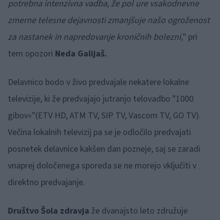
potrebna intenzivna vadba, že pol ure vsakodnevne
zmerne telesne dejavnosti zmanjšuje našo ogroženost
za nastanek in napredovanje kroničnih bolezni,
" pri
tem opozori
Neda Galijaš.
Delavnico bodo v živo predvajale nekatere lokalne
televizije, ki že predvajajo jutranjo telovadbo "1000
gibov«"(ETV HD, ATM TV, SIP TV, Vascom TV, GO TV).
Večina lokalnih televizij pa se je odločilo predvajati
posnetek delavnice kakšen dan pozneje, saj se zaradi
vnaprej določenega sporeda se ne morejo vključiti v
direktno predvajanje.
Društvo Šola zdravja
že dvanajsto leto združuje