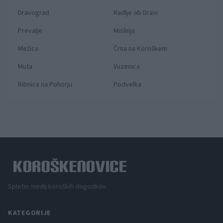
Dravograd
Radlje ob Dravi
Prevalje
Mislinja
Mežica
Črna na Koroškem
Muta
Vuzenica
Ribnica na Pohorju
Podvelka
Spletni medij koroških dogodkov.
KATEGORIJE