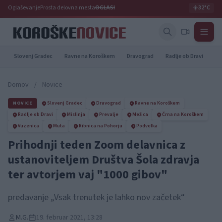
Oglaševanje
Prosta delovna mesta
OGLASI
☀️
32°C
Slovenj Gradec
Ravne na Koroškem
Dravograd
Radlje ob Dravi
Pr
Domov
/
Novice
NOVICE
Slovenj Gradec
Dravograd
Ravne na Koroškem
Radlje ob Dravi
Mislinja
Prevalje
Mežica
Črna na Koroškem
Vuzenica
Muta
Ribnica na Pohorju
Podvelka
Prihodnji teden Zoom delavnica z
ustanoviteljem Društva Šola zdravja
ter avtorjem vaj "1000 gibov"
predavanje „Vsak trenutek je lahko nov začetek“
M.G.
19. februar 2021, 13:28