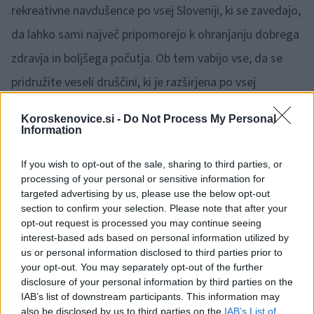
rekreativne navdušence po vsej Sloveniji, ki se zavedajo,
da lahko sami največ pripomorejo k ohranjanju dobrega
zdravja in boljšega počutja. Ob tem vabijo vse, da se
pridružite veseli druščini, ki je razširjena po vsej
Sloveniji. Trenutno štejejo kar 230 skupin.
"Verjemite,
Koroskenovice.si -
Do Not Process My Personal
počutili se boste boljše, že zaradi tega, ker ste dan
Information
začeli zdravo, razgibano in v družbi z drugimi,"
še
If you wish to opt-out of the sale, sharing to third parties, or
dodajajo.
processing of your personal or sensitive information for
targeted advertising by us, please use the below opt-out
section to confirm your selection. Please note that after your
VIR: DŠZ
opt-out request is processed you may continue seeing
interest-based ads based on personal information utilized by
us or personal information disclosed to third parties prior to
your opt-out. You may separately opt-out of the further
disclosure of your personal information by third parties on the
IAB’s list of downstream participants. This information may
also be disclosed by us to third parties on the
IAB’s List of
Opozorilo:
Po 297. členu Kazenskega zakonika je