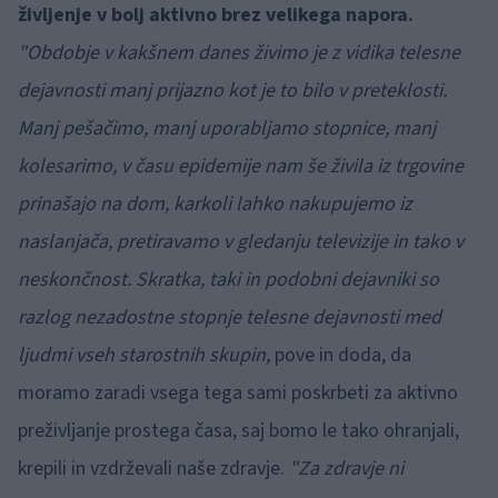
življenje v bolj aktivno brez velikega napora.
"Obdobje v kakšnem danes živimo je z vidika telesne
dejavnosti manj prijazno kot je to bilo v preteklosti.
Manj pešačimo, manj uporabljamo stopnice, manj
kolesarimo, v času epidemije nam še živila iz trgovine
prinašajo na dom, karkoli lahko nakupujemo iz
naslanjača, pretiravamo v gledanju televizije in tako v
neskončnost. Skratka, taki in podobni dejavniki so
razlog nezadostne stopnje telesne dejavnosti med
ljudmi vseh starostnih skupin,
pove in doda, da
moramo zaradi vsega tega sami poskrbeti za aktivno
preživljanje prostega časa, saj bomo le tako ohranjali,
krepili in vzdrževali naše zdravje.
"Za zdravje ni