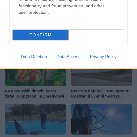
functionality and fraud prevention, and other
Nogometni spektakel je pred
Obratovanje bazenov
user protection.
vrati, zagotovite si svojo
Aqualatio prilagojeno
vstopnico pravočasno
vremenskim razmeram
CONFIRM
Več iz kategorije Novice
Data Deletion
Data Access
Privacy Policy
Na Ravenskih dnevih boste
Nevarna najdba v Dravogradu:
žurali s Kingstoni in Zmelkoowi
Odstranili 88-milimetrsko
granato