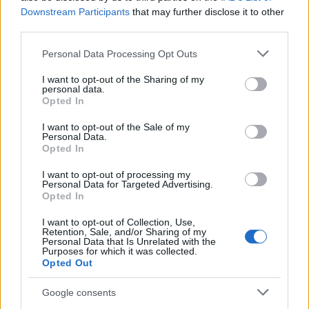
Downstream Participants
that may further disclose it to other
posameznik kazensko odgovoren za javno spodbujanje
third parties.
sovraštva, nasilja ali nestrpnosti. Komentarji z žaljivimi,
rasističnimi, diskriminatornimi ali nezakonitimi vsebinami bodo
Please note that this website/app uses one or more Google
Personal Data Processing Opt Outs
odstranjeni.
Pravila komentiranja →
services and may gather and store information including but
not limited to your visit or usage behaviour. You may click to
I want to opt-out of the Sharing of my
personal data.
grant or deny consent to Google and its third-party tags to
Opted In
Failed to fetch
use your data for below specified purposes in below Google
consent section.
I want to opt-out of the Sale of my
Personal Data.
Opted In
Občine:
Slovenj Gradec
Dravograd
I want to opt-out of processing my
Personal Data for Targeted Advertising.
Ravne na Koroškem
Radlje ob Dravi
Mislinja
Opted In
Prevalje
Mežica
Črna na Koroškem
Vuzenica
I want to opt-out of Collection, Use,
Retention, Sale, and/or Sharing of my
Muta
Ribnica na Pohorju
Podvelka
Personal Data that Is Unrelated with the
Purposes for which it was collected.
Opted Out
Kategorije:
Novice
Novice
Novice
Novice
Google consents
Novice