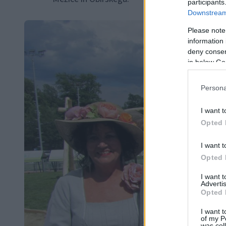
participants
Downstream 
Please note
information 
deny consent
in below Go
Persona
I want t
Opted 
I want t
Opted 
I want 
Advertis
Opted 
I want t
of my P
was col