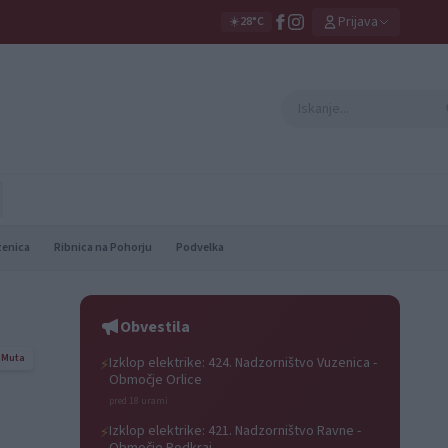
Prijava
☀️
28°C
zenica
Ribnica na Pohorju
Podvelka
Obvestila
Muta
Izklop elektrike: 424. Nadzorništvo Vuzenica -
⚡
Območje Orlice
pred 18 urami
Izklop elektrike: 421. Nadzorništvo Ravne -
⚡