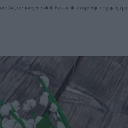
ri Koroške, razporejene okoli Karavank, v ospredju dogajanja p