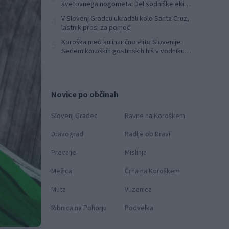
svetovnega nogometa: Del sodniške ekipe
za finale svetovnega prvenstva
V Slovenj Gradcu ukradali kolo Santa Cruz,
4
lastnik prosi za pomoč
Koroška med kulinarično elito Slovenije:
5
Sedem koroških gostinskih hiš v vodniku
Falstaff 2026
Novice po občinah
Slovenj Gradec
Ravne na Koroškem
Dravograd
Radlje ob Dravi
Prevalje
Mislinja
Mežica
Črna na Koroškem
Muta
Vuzenica
Ribnica na Pohorju
Podvelka