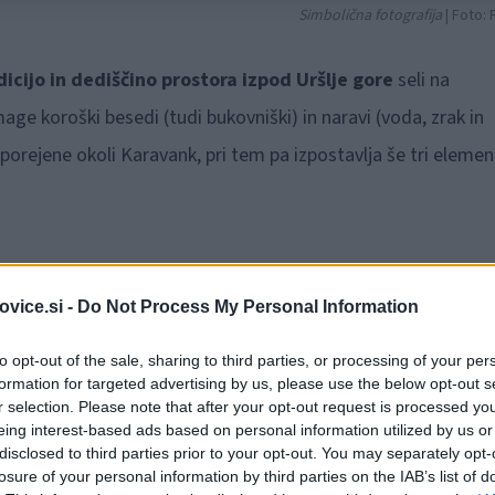
Simbolična fotografija
| Foto: 
dicijo in dediščino prostora izpod Uršlje gore
seli na
age koroški besedi (tudi bukovniški) in naravi (voda, zrak in
zporejene okoli Karavank, pri tem pa izpostavlja še tri eleme
 v petek 23. maja v Železni Kapli
(avstrijska Koroška)
vice.si -
Do Not Process My Personal Information
ele skozi kraj, pa Kres besed, kot dogodek za besedo, na
to opt-out of the sale, sharing to third parties, or processing of your per
ejstvo. Nastopili bodo literati Čajanke Koroškega
formation for targeted advertising by us, please use the below opt-out s
r selection. Please note that after your opt-out request is processed y
stvarjalci, z nami bodo Jazz mulci, vodne vile Mojce Šipek,
eing interest-based ads based on personal information utilized by us or
ra z Jezerskega in glasbeniki zasedbe ZGRUNTANI, s člani iz
disclosed to third parties prior to your opt-out. You may separately opt-
losure of your personal information by third parties on the IAB’s list of