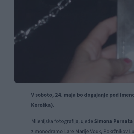
V soboto, 24. maja
bo dogajanje pod imeno
Koroška).
Milenijska fotografija, ujede
Simona Pernata
z monodramo Lare Marije Vouk, Pokržnikov Lu