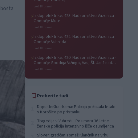
Območje Podkraj
pred 18 urami
a bosta
Izklop elektrike: 423. Nadzorništvo Vuzenica -
⚡
Območje Mute
pred 18 urami
Izklop elektrike: 422. Nadzorništvo Vuzenica -
⚡
Območje Vuhreda
pred 18 urami
Izklop elektrike: 420. Nadzorništvo Vuzenica -
⚡
Območje Spodnja Vižinga, Vas, Št. Janž nad
Radljami, Suhi Vrh, Dobrava
pred 18 urami
Preberite tudi
Dopustniška drama: Policija pričakala letalo
1
s Korošico po pristanku
Tragedija v Vuhredu: Po umoru 36-letne
2
ženske policija intenzivno išče osumljenca
Slovenjgradčan Tomaž Klančnik na vrhu
3