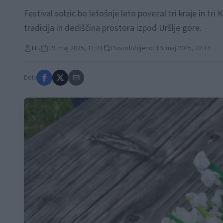
Festival solzic bo letošnje leto povezal tri kraje in t
tradicija in dediščina prostora izpod Uršlje gore.
I.H.
19. maj 2025, 11:21
Posodobljeno: 19. maj 2025, 22:14
Deli: