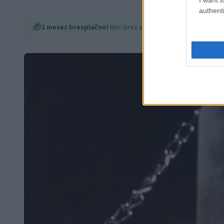
authenti
🎁
1 mesec brezplačno!
Beri brez oglasov