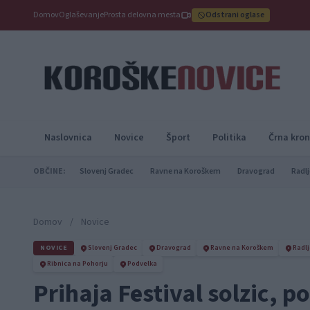
Domov
Oglaševanje
Prosta delovna mesta
Odstrani oglase
Naslovnica
Novice
Šport
Politika
Črna kron
OBČINE:
Slovenj Gradec
Ravne na Koroškem
Dravograd
Radlj
Domov
/
Novice
NOVICE
Slovenj Gradec
Dravograd
Ravne na Koroškem
Radlj
Ribnica na Pohorju
Podvelka
Prihaja Festival solzic, p