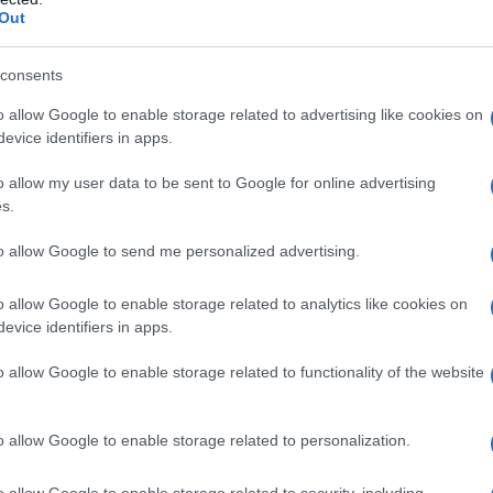
Out
consents
o allow Google to enable storage related to advertising like cookies on
evice identifiers in apps.
o allow my user data to be sent to Google for online advertising
s.
to allow Google to send me personalized advertising.
glas Koroške doseže tudi Ljubljano in svet pa prejme
o allow Google to enable storage related to analytics like cookies on
r, lectar in svečar iz Slovenj Gradca, brez katerega Mestna
evice identifiers in apps.
ireditve Srednjeveški preludij.
o allow Google to enable storage related to functionality of the website
ke avtobusne postaje odpeljal posebni,
brezplačni avtobus
, 
o allow Google to enable storage related to personalization.
di na Polani.
o allow Google to enable storage related to security, including