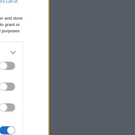
B’s List of
er and store
to grant or
ed purposes