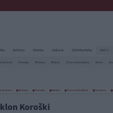
ika
Kultura
Glasba
Zabava
Videoteka
Več
e ob Dravi
Prevalje
Mislinja
Mežica
Črna na Koroškem
Muta
Vu
e ob Dravi
Mislinja
Prevalje
Mežica
Črna na Koroškem
Vuzenica
oklon Koroški