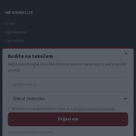
INFORMACIJE
O nas
Oglaševanje
Zaposlitev
Pravno obvestilo
×
Bodite na tekočem
Zasebnost in piškotki
Najpomembnejše Koroške Novice novice naravnost v vaš e-poštni
Storitve
predal.
Naročnine
Pogoji uporabe
Pravila volilne kampanje
Strinjam se s prejemanjem e-novic in z
obdelavo osebnih podatkov
.
Prijavi me
© 2026 KN MEDIA d.o.o. Vse pravice pridržane.
info@koroskenovice.si
Odjava z enim klikom kadarkoli.