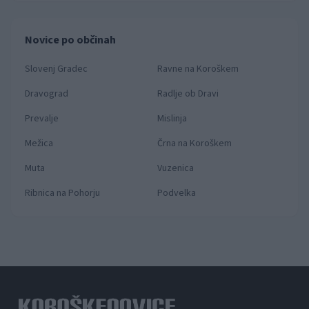
Novice po občinah
Slovenj Gradec
Ravne na Koroškem
Dravograd
Radlje ob Dravi
Prevalje
Mislinja
Mežica
Črna na Koroškem
Muta
Vuzenica
Ribnica na Pohorju
Podvelka