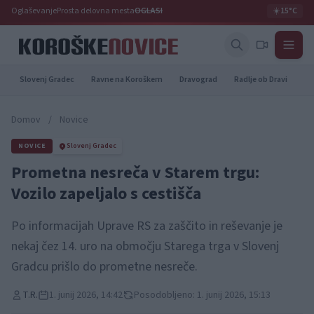
Oglaševanje
Prosta delovna mesta
OGLASI
☀️
15°C
Slovenj Gradec
Ravne na Koroškem
Dravograd
Radlje ob Dravi
Pr
Domov
/
Novice
NOVICE
Slovenj Gradec
Prometna nesreča v Starem trgu:
Vozilo zapeljalo s cestišča
Po informacijah Uprave RS za zaščito in reševanje je
nekaj čez 14. uro na območju Starega trga v Slovenj
Gradcu prišlo do prometne nesreče.
T.R.
1. junij 2026, 14:42
Posodobljeno: 1. junij 2026, 15:13