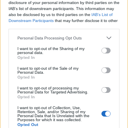
bazen v Slovenj Gradcu in na
Graška Gora obeležuje 50.
disclosure of your personal information by third parties on the
Ravnah
jubilejni festival narodno-
IAB’s list of downstream participants. This information may
zabavne glasbe
also be disclosed by us to third parties on the
IAB’s List of
Downstream Participants
that may further disclose it to other
third parties.
Please note that this website/app uses one or more Google
Personal Data Processing Opt Outs
Nogometni spektakel je pred
Obratovanje bazenov
services and may gather and store information including but
vrati, zagotovite si svojo
Aqualatio prilagojeno
not limited to your visit or usage behaviour. You may click to
I want to opt-out of the Sharing of my
vstopnico pravočasno
vremenskim razmeram
personal data.
grant or deny consent to Google and its third-party tags to
Opted In
use your data for below specified purposes in below Google
consent section.
I want to opt-out of the Sale of my
Več iz kategorije Novice
Personal Data.
Opted In
I want to opt-out of processing my
Personal Data for Targeted Advertising.
Opted In
I want to opt-out of Collection, Use,
Retention, Sale, and/or Sharing of my
Personal Data that Is Unrelated with the
Nevarna najdba v Dravogradu:
(VIDEO in FOTO) Novo padel
Purposes for which it was collected.
Odstranili 88-milimetrsko
igrišče v Vuzenici: Naj se
Opted Out
granato
odštevanje do prvega servisa