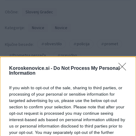
Občine:
Slovenj Gradec
Kategorije:
Novice
Novice
obvestilo
policija
promet
Ključne besede:
Prometna nesreča
previdno
Koroskenovice.si -
Do Not Process My Personal
Information
Več iz kraja Slovenj Gradec
If you wish to opt-out of the sale, sharing to third parties, or
processing of your personal or sensitive information for
targeted advertising by us, please use the below opt-out
section to confirm your selection. Please note that after your
opt-out request is processed you may continue seeing
interest-based ads based on personal information utilized by
us or personal information disclosed to third parties prior to
your opt-out. You may separately opt-out of the further
Brezplačna osvežitev: Skočite v
Pol stoletja glasbe na tromeji: