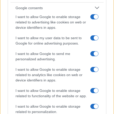
začne
Google consents
I want to allow Google to enable storage
related to advertising like cookies on web or
device identifiers in apps.
Pred nami še dva zelo vroča
Brezplačna osvežitev: Skočite v
dneva, v petek osvežitev
bazen v Slovenj Gradcu in na
I want to allow my user data to be sent to
Ravnah
Google for online advertising purposes.
Obvestila
I want to allow Google to send me
personalized advertising.
Izklop elektrike: 417. Nadzorništvo Vuzenica - Območje Sv.
⚡
Anton na Pohorju in Zg. Sv. Vid
I want to allow Google to enable storage
pred 2 urami
related to analytics like cookies on web or
Izklop elektrike: 419. Nadzorništvo Vuzenica - Območje
⚡
device identifiers in apps.
Radlje, Dobrava
pred 2 urami
I want to allow Google to enable storage
Izklop elektrike: 418. Nadzorništvo Slovenj Gradec - Območje
⚡
related to functionality of the website or app.
Otiški Vrh
pred 2 urami
I want to allow Google to enable storage
Izklop elektrike: 416. Nadzorništvo Slovenj Gradec - Območje
related to personalization.
⚡