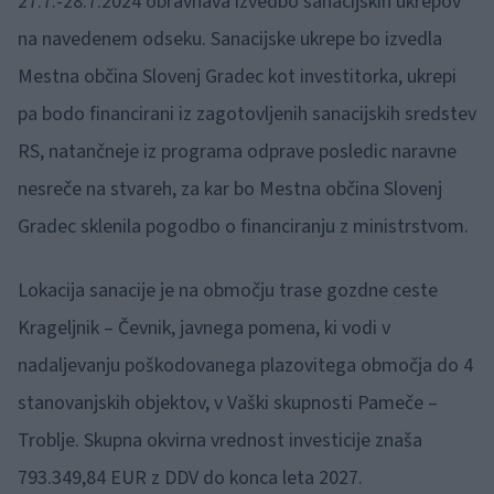
27.7.-28.7.2024 obravnava izvedbo sanacijskih ukrepov
na navedenem odseku. Sanacijske ukrepe bo izvedla
Mestna občina Slovenj Gradec kot investitorka, ukrepi
pa bodo financirani iz zagotovljenih sanacijskih sredstev
RS, natančneje iz programa odprave posledic naravne
nesreče na stvareh, za kar bo Mestna občina Slovenj
Gradec sklenila pogodbo o financiranju z ministrstvom.
Lokacija sanacije je na območju trase gozdne ceste
Krageljnik – Čevnik, javnega pomena, ki vodi v
nadaljevanju poškodovanega plazovitega območja do 4
stanovanjskih objektov, v Vaški skupnosti Pameče –
Troblje. Skupna okvirna vrednost investicije znaša
793.349,84 EUR z DDV do konca leta 2027.