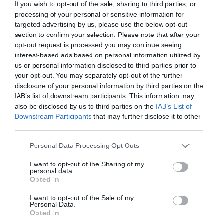
If you wish to opt-out of the sale, sharing to third parties, or
Vrhe, v katastrski občini 0847 Vrhe, skupna vrednost
processing of your personal or sensitive information for
targeted advertising by us, please use the below opt-out
investicije znaša 6.445.573,04 EUR z DDV do konca leta
section to confirm your selection. Please note that after your
2027.
opt-out request is processed you may continue seeing
interest-based ads based on personal information utilized by
us or personal information disclosed to third parties prior to
your opt-out. You may separately opt-out of the further
disclosure of your personal information by third parties on the
IAB’s list of downstream participants. This information may
also be disclosed by us to third parties on the
IAB’s List of
Downstream Participants
that may further disclose it to other
third parties.
Please note that this website/app uses one or more Google
Personal Data Processing Opt Outs
services and may gather and store information including but
not limited to your visit or usage behaviour. You may click to
I want to opt-out of the Sharing of my
personal data.
grant or deny consent to Google and its third-party tags to
Opted In
use your data for below specified purposes in below Google
consent section.
I want to opt-out of the Sale of my
Personal Data.
Opted In