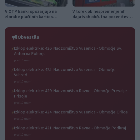
V OTP banki opozarjajo na
V torek ob nespremenjenih
zlorabe plačilnih kartic s
dajatvah občutna pocenitev
skimmingom
goriv
Obvestila
Izklop elektrike: 426. Nadzorništvo Vuzenica - Območje Sv.
⚡
Anton na Pohorju
pred 10 urami
Izklop elektrike: 425. Nadzorništvo Vuzenica - Območje
⚡
Vuhred
pred 10 urami
Izklop elektrike: 429. Nadzorništvo Ravne - Območje Prevalje
⚡
Prisoje
pred 10 urami
Izklop elektrike: 424. Nadzorništvo Vuzenica - Območje Orlice
⚡
pred 10 urami
Izklop elektrike: 421. Nadzorništvo Ravne - Območje Podkraj
⚡
pred 10 urami