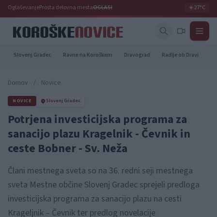
Oglaševanje
Prosta delovna mesta
OGLASI
☀️
27°C
Slovenj Gradec
Ravne na Koroškem
Dravograd
Radlje ob Dravi
Pr
Domov
/
Novice
NOVICE
Slovenj Gradec
Potrjena investicijska programa za
sanacijo plazu Kragelnik - Čevnik in
ceste Bobner - Sv. Neža
Člani mestnega sveta so na 36. redni seji mestnega
sveta Mestne občine Slovenj Gradec sprejeli predloga
investicijska programa za sanacijo plazu na cesti
Krageljnik – Čevnik ter predlog novelacije