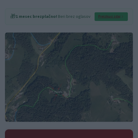
🎁
1 mesec brezplačno!
Beri brez oglasov
Preizkusi zdaj