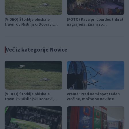
(VIDEO) Štorklje obiskale
(FOTO) Kava pri Lourdes trikrat
travnik v Mislinjski Dobravi,
nagrajena: Znani so
Slovenija pa beleži rekordno
zmagovalci festivala SHOTS v
leto
Slovenj Gradcu
Več iz kategorije Novice
(VIDEO) Štorklje obiskale
Vreme: Pred nami spet teden
travnik v Mislinjski Dobravi,
vročine, možne so nevihte
Slovenija pa beleži rekordno
leto