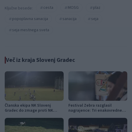
cesta
MOSG
plaz
Ključne besede:
popoplavna sanacija
sanacija
seja
seja mestnega sveta
Več iz kraja Slovenj Gradec
Članska ekipa NK Slovenj
Festival Zebra razglasil
Gradec do zmage proti NK
nagrajence: Tri enakovredne
Šoštanj
nagrade žirije in nagrada
občinstva