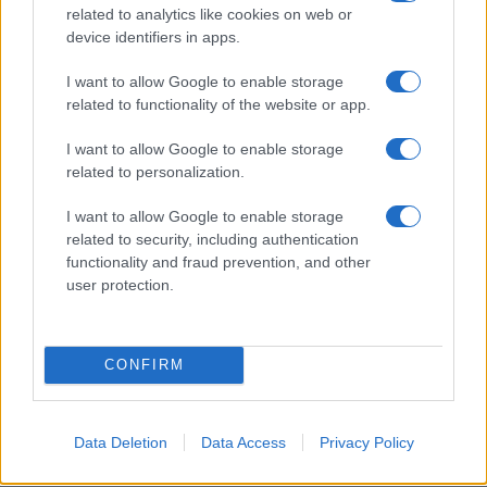
related to analytics like cookies on web or
device identifiers in apps.
I want to allow Google to enable storage
related to functionality of the website or app.
Opozorilo:
Po 297. členu Kazenskega zakonika je
I want to allow Google to enable storage
posameznik kazensko odgovoren za javno spodbujanje
related to personalization.
sovraštva, nasilja ali nestrpnosti. Komentarji z žaljivimi,
rasističnimi, diskriminatornimi ali nezakonitimi vsebinami bodo
I want to allow Google to enable storage
related to security, including authentication
odstranjeni.
Pravila komentiranja →
functionality and fraud prevention, and other
user protection.
Failed to fetch
CONFIRM
Občine:
Slovenj Gradec
Data Deletion
Data Access
Privacy Policy
Kategorije:
Novice
Novice