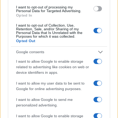
I want to opt-out of processing my
Personal Data for Targeted Advertising.
Opted In
I want to opt-out of Collection, Use,
Retention, Sale, and/or Sharing of my
Cilji obeh sanacijskih projektov so izboljšati bivalno
Personal Data that Is Unrelated with the
Purposes for which it was collected.
okolje ter varnost ljudi in premoženja in zagotoviti
Opted Out
varno vožnjo na cestnem odseku, na podlagi sanacijskih
Google consents
ukrepov zagotoviti ponovno delovanje javne
I want to allow Google to enable storage
infrastrukture v občini ter zmanjševanje škode in s tem
related to advertising like cookies on web or
device identifiers in apps.
povezane stroške.
I want to allow my user data to be sent to
36. seja Mestnega sveta Mestne občine Slovenj
Google for online advertising purposes.
Gradec se je zaključila z vprašanji in pobudami
I want to allow Google to send me
personalized advertising.
mestnih svetnic in svetnikov ter s
premoženjskopravnimi zadevami.
I want to allow Google to enable storage