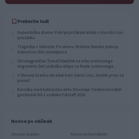
Preberite tudi
Dopustniška drama: Policija pričakala letalo s Korošico po
1
pristanku
Tragedija v Vuhredu: Po umoru 36-letne ženske policija
2
intenzivno išče osumljenca
Slovenjgradčan Tomaž Klančnik na vrhu svetovnega
3
nogometa: Del sodniške ekipe za finale svetovnega
prvenstva
V Slovenj Gradcu ukradali kolo Santa Cruz, lastnik prosi za
4
pomoč
Koroška med kulinarično elito Slovenije: Sedem koroških
5
gostinskih hiš v vodniku Falstaff 2026
Novice po občinah
Slovenj Gradec
Ravne na Koroškem