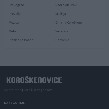
Dravograd
Radlje ob Dravi
Prevalje
Mislinja
Mežica
Črna na Koroškem
Muta
Vuzenica
Ribnica na Pohorju
Podvelka
Spletni medij koroških dogodkov.
KATEGORIJE