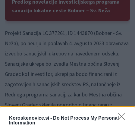
Predlog novelacije investicijskega programa
sanacijo lokalne ceste Bobner – Sv. Neža
Projekt Sanacija LC 377261, ID 1443870 (Bobner - Sv.
Neža), po neurju in poplavah 4. avgusta 2023 obravnava
izvedbo sanacijskih ukrepov na navedenem odseku.
Sanacijske ukrepe bo izvedla Mestna občina Slovenj
Gradec kot investitor, ukrepi pa bodo financirani iz
zagotovljenih sanacijskih sredstev RS, natančneje iz
Rednega programa sanacij, za kar bo Mestna občina
Slovenj Gradec sklenila pogodbo o financiranju z
ministrstvom.
Koroskenovice.si -
Do Not Process My Personal
Information
Lokacija investicije se nahaja v Vaški skupnosti Sele -