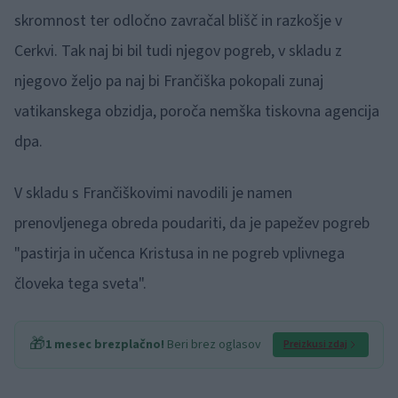
skromnost ter odločno zavračal blišč in razkošje v
Cerkvi. Tak naj bi bil tudi njegov pogreb, v skladu z
njegovo željo pa naj bi Frančiška pokopali zunaj
vatikanskega obzidja, poroča nemška tiskovna agencija
dpa.
V skladu s Frančiškovimi navodili je namen
prenovljenega obreda poudariti, da je papežev pogreb
"pastirja in učenca Kristusa in ne pogreb vplivnega
človeka tega sveta".
🎁
1 mesec brezplačno!
Beri brez oglasov
Preizkusi zdaj