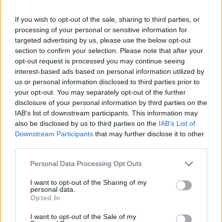
njegovega predhodnika Benedikta XVI., ki je umrl konec
leta 2022 po odstopu leta 2013. To pomeni, da bodo
If you wish to opt-out of the sale, sharing to third parties, or
processing of your personal or sensitive information for
namesto štirih uporabili samo dve krsti, poroča dpa.
targeted advertising by us, please use the below opt-out
section to confirm your selection. Please note that after your
opt-out request is processed you may continue seeing
Za razliko od mnogih njegovih predhodnikov zadnje
interest-based ads based on personal information utilized by
počivališče Frančiška ne bo v Baziliki svetega Petra.
us or personal information disclosed to third parties prior to
your opt-out. You may separately opt-out of the further
Frančišek je namreč izrazil željo, da bi bil pokopan v
disclosure of your personal information by third parties on the
baziliki Marije Snežne oz. Marije Velike v Rimu.
IAB’s list of downstream participants. This information may
also be disclosed by us to third parties on the
IAB’s List of
Downstream Participants
that may further disclose it to other
Ta cerkev je bil eden njegovih najljubših krajev v času
third parties.
njegovega življenja. Tja se je odpravil takoj po izvolitvi
Please note that this website/app uses one or more Google
Personal Data Processing Opt Outs
services and may gather and store information including but
za papeža marca 2013. Baziliko je zadnjič obiskal na
not limited to your visit or usage behaviour. You may click to
I want to opt-out of the Sharing of my
personal data.
cvetno nedeljo prejšnji teden.
grant or deny consent to Google and its third-party tags to
Opted In
use your data for below specified purposes in below Google
consent section.
I want to opt-out of the Sale of my
V času žalnih slovesnosti na prizorišču bazilike, ki stoji v