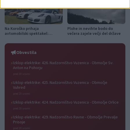
Na Koroško prihaja
Plohe in nevihte bodo do
avtomobilski spektakel:
večera zajele večji del države
Rohnenje motorjev, dvoboji na
progah in atraktivni Car Meet
Obvestila
Izklop elektrike: 426. Nadzorništvo Vuzenica - Območje Sv.
⚡
Anton na Pohorju
pred 20 urami
Izklop elektrike: 425. Nadzorništvo Vuzenica - Območje
⚡
Vuhred
pred 20 urami
Izklop elektrike: 424. Nadzorništvo Vuzenica - Območje Orlice
⚡
pred 20 urami
Izklop elektrike: 429. Nadzorništvo Ravne - Območje Prevalje
⚡
Prisoje
pred 20 urami