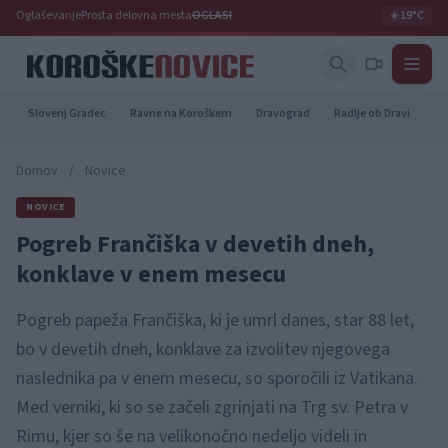
Oglaševanje
Prosta delovna mesta
OGLASI
☀️
19°C
Slovenj Gradec
Ravne na Koroškem
Dravograd
Radlje ob Dravi
Pr
Domov
/
Novice
NOVICE
Pogreb Frančiška v devetih dneh,
konklave v enem mesecu
Pogreb papeža Frančiška, ki je umrl danes, star 88 let,
bo v devetih dneh, konklave za izvolitev njegovega
naslednika pa v enem mesecu, so sporočili iz Vatikana.
Med verniki, ki so se začeli zgrinjati na Trg sv. Petra v
Rimu, kjer so še na velikonočno nedeljo videli in