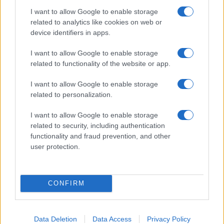
I want to allow Google to enable storage
related to analytics like cookies on web or
device identifiers in apps.
Kategorije:
Novice
I want to allow Google to enable storage
related to functionality of the website or app.
PAPEŽ
smrt
vatikan
Ključne besede:
I want to allow Google to enable storage
related to personalization.
Več iz kategorije Novice
I want to allow Google to enable storage
related to security, including authentication
functionality and fraud prevention, and other
user protection.
CONFIRM
V OTP banki opozarjajo na
V torek ob nespremenjenih
zlorabe plačilnih kartic s
dajatvah občutna pocenitev
skimmingom
goriv
Data Deletion
Data Access
Privacy Policy