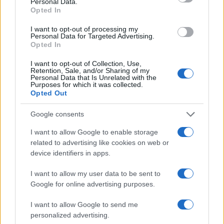
Personal Data.
Opted In
bližini glavne rimske železniške postaje, se bodo po
I want to opt-out of processing my
pričakovanjih zbrali številni visoki gostje kot tudi verniki
Personal Data for Targeted Advertising.
Opted In
iz vsega sveta.
I want to opt-out of Collection, Use,
Retention, Sale, and/or Sharing of my
Vir: STA
Personal Data that Is Unrelated with the
Purposes for which it was collected.
Opted Out
Google consents
I want to allow Google to enable storage
related to advertising like cookies on web or
Opozorilo:
Po 297. členu Kazenskega zakonika je
device identifiers in apps.
posameznik kazensko odgovoren za javno spodbujanje
sovraštva, nasilja ali nestrpnosti. Komentarji z žaljivimi,
I want to allow my user data to be sent to
rasističnimi, diskriminatornimi ali nezakonitimi vsebinami bodo
Google for online advertising purposes.
odstranjeni.
Pravila komentiranja →
I want to allow Google to send me
personalized advertising.
Failed to fetch