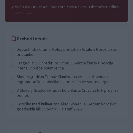
Izklop elektrike: 421. Nadzorništvo Ravne - Območje Podkraj
⚡
pred 20 urami
Preberite tudi
Dopustniška drama: Policija pričakala letalo s Korošico po
1
pristanku
Tragedija v Vuhredu: Po umoru 36-letne ženske policija
2
intenzivno išče osumljenca
Slovenjgradčan Tomaž Klančnik na vrhu svetovnega
3
nogometa: Del sodniške ekipe za finale svetovnega
prvenstva
V Slovenj Gradcu ukradali kolo Santa Cruz, lastnik prosi za
4
pomoč
Koroška med kulinarično elito Slovenije: Sedem koroških
5
gostinskih hiš v vodniku Falstaff 2026