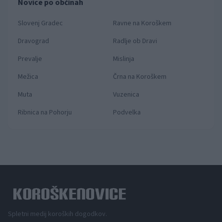
Novice po občinah
Slovenj Gradec
Ravne na Koroškem
Dravograd
Radlje ob Dravi
Prevalje
Mislinja
Mežica
Črna na Koroškem
Muta
Vuzenica
Ribnica na Pohorju
Podvelka
Spletni medij koroških dogodkov.