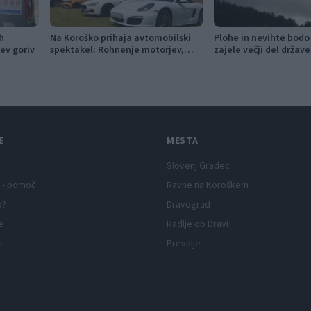
h
Na Koroško prihaja avtomobilski
Plohe in nevihte bodo
ev goriv
spektakel: Rohnenje motorjev,
zajele večji del države
dvoboji na progah in atraktivni Car
Meet
E
MESTA
Slovenj Gradec
 - pomoč
Ravne na Koroškem
p?
Dravograd
e
Radlje ob Dravi
ni
Prevalje