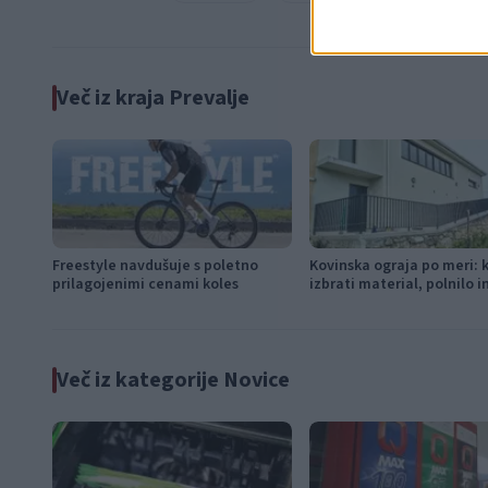
Več iz kraja Prevalje
Freestyle navdušuje s poletno
Kovinska ograja po meri: 
prilagojenimi cenami koles
izbrati material, polnilo 
Več iz kategorije Novice