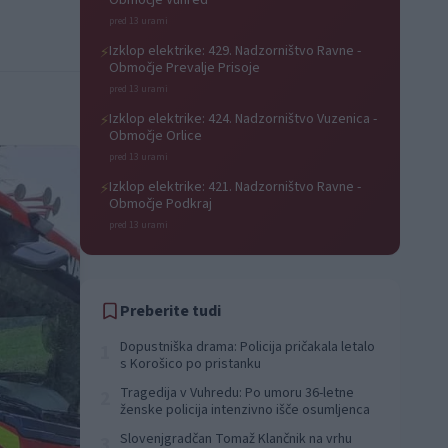
Območje Vuhred
pred 13 urami
Izklop elektrike: 429. Nadzorništvo Ravne -
⚡
Območje Prevalje Prisoje
pred 13 urami
Izklop elektrike: 424. Nadzorništvo Vuzenica -
⚡
Območje Orlice
pred 13 urami
Izklop elektrike: 421. Nadzorništvo Ravne -
⚡
Območje Podkraj
pred 13 urami
Preberite tudi
Dopustniška drama: Policija pričakala letalo
1
s Korošico po pristanku
Tragedija v Vuhredu: Po umoru 36-letne
2
ženske policija intenzivno išče osumljenca
Slovenjgradčan Tomaž Klančnik na vrhu
3