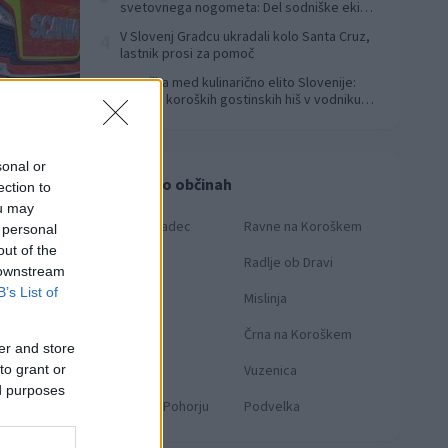
svetovnega nogometa: Del sodniške ekipe
za finale svetovnega prvenstva
V Slovenj Gradcu ukradali kolo Santa Cruz,
4
lastnik prosi za pomoč
Koroška med kulinarično elito Slovenije:
5
Sedem koroških gostinskih hiš v vodniku
Falstaff 2026
sonal or
Novice po občinah
ection to
ou may
Slovenj Gradec
Ravne na Koroškem
 personal
out of the
Dravograd
Radlje ob Dravi
 downstream
B’s List of
Prevalje
Mislinja
Mežica
Črna na Koroškem
er and store
to grant or
Muta
Vuzenica
ed purposes
Ribnica na Pohorju
Podvelka
: PGD Prevalje