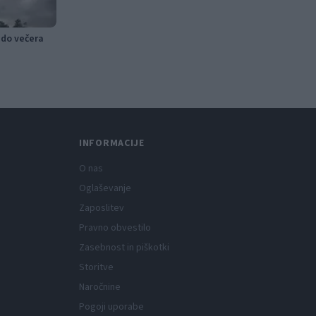
 do večera
INFORMACIJE
O nas
Oglaševanje
Zaposlitev
Pravno obvestilo
Zasebnost in piškotki
Storitve
Naročnine
Pogoji uporabe