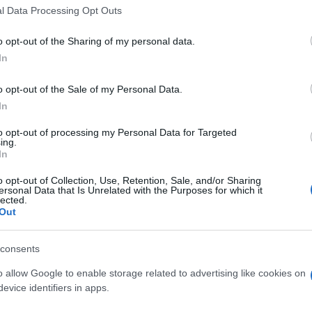
l Data Processing Opt Outs
 Prevalje, prišlo do požara saj v dimniku stanovanjske hiše.
raj pa so hitro prispeli gasilci
Prostovoljnega gasilskega
o opt-out of the Sharing of my personal data.
In
o opt-out of the Sale of my Personal Data.
In
to temeljito pregledali
dimniški sistem s termovizijsko
to opt-out of processing my Personal Data for Targeted
. Na kraju so ostali toliko časa, dokler se dimniška tuljava ni
ing.
In
ti za ponovni vžig.
o opt-out of Collection, Use, Retention, Sale, and/or Sharing
ersonal Data that Is Unrelated with the Purposes for which it
lected.
enje, dokler dimnika ne pregleda pristojna dimnikarsk
Out
naprave ponovno varna.
consents
ogosti, zato gasilci znova opozarjajo na pomembnost redneg
o allow Google to enable storage related to advertising like cookies on
evice identifiers in apps.