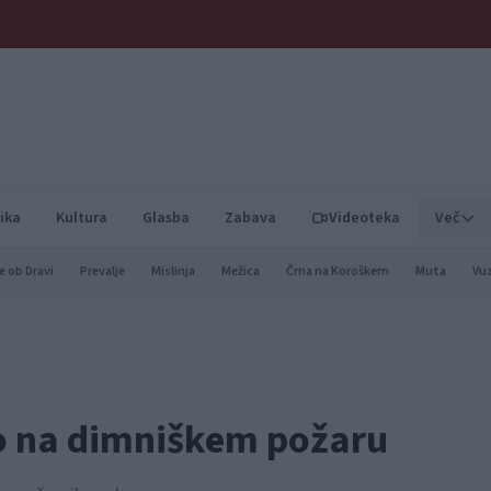
ika
Kultura
Glasba
Zabava
Videoteka
Več
e ob Dravi
Prevalje
Mislinja
Mežica
Črna na Koroškem
Muta
Vu
o na dimniškem požaru