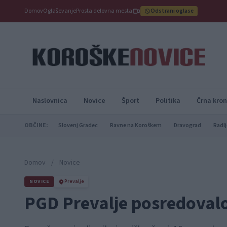
Domov
Oglaševanje
Prosta delovna mesta
Odstrani oglase
Naslovnica
Novice
Šport
Politika
Črna kron
OBČINE:
Slovenj Gradec
Ravne na Koroškem
Dravograd
Radlj
Domov
/
Novice
NOVICE
Prevalje
PGD Prevalje posredoval