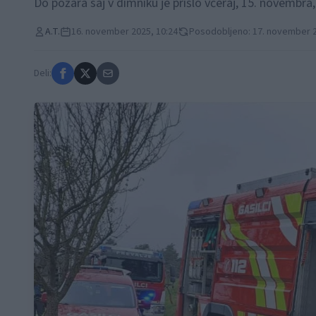
Do požara saj v dimniku je prišlo včeraj, 15. novembra,
A.T.
16. november 2025, 10:24
Posodobljeno: 17. november 2
Deli: