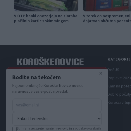
V OTP banki opozarjajo na zlorabe
V torek ob nespremenjeni
plačilnih kartic s skimmingom
dajatvah občutna pocenit
KATEGORIJ
DeSUS
×
Spletni medij koroških dogodkov.
Bodite na tekočem
Poplave 2023
Najpomembnejše Koroške Novice novice
Kam na pote
naravnost v vaš e-poštni predal.
Dobro počutj
Korošci v tuji
Strinjam se s prejemanjem e-novic in z
obdelavo osebnih