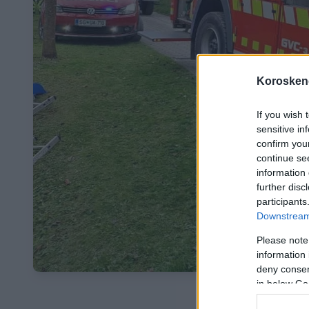
Koroskeno
If you wish 
sensitive in
confirm you
continue se
information 
further disc
participants
Downstream 
Please note
information 
deny consent
in below Go