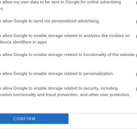
o allow my user data to be sent to Google for online advertising
s.
to allow Google to send me personalized advertising.
o allow Google to enable storage related to analytics like cookies on
evice identifiers in apps.
k kazensko odgovoren za javno spodbujanje sovraštva, nasilja ali nestrpno
o allow Google to enable storage related to functionality of the website
nitimi vsebinami bodo odstranjeni.
Pravila komentiranja →
o allow Google to enable storage related to personalization.
o allow Google to enable storage related to security, including
cation functionality and fraud prevention, and other user protection.
CONFIRM
revalje
požar saj
šentanel