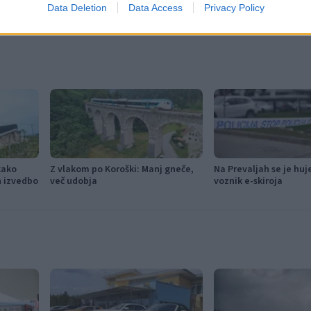
Data Deletion
Data Access
Privacy Policy
kako
Z vlakom po Koroški: Manj gneče,
Na Prevaljah se je hu
in izvedbo
več udobja
voznik e-skiroja