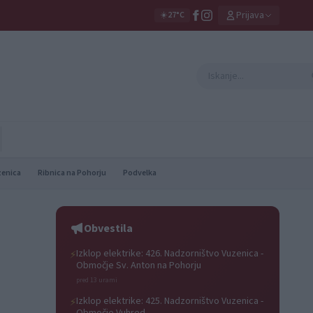
Prijava
☀️
27°C
zenica
Ribnica na Pohorju
Podvelka
Obvestila
Izklop elektrike: 426. Nadzorništvo Vuzenica -
⚡
Območje Sv. Anton na Pohorju
pred 13 urami
Izklop elektrike: 425. Nadzorništvo Vuzenica -
⚡