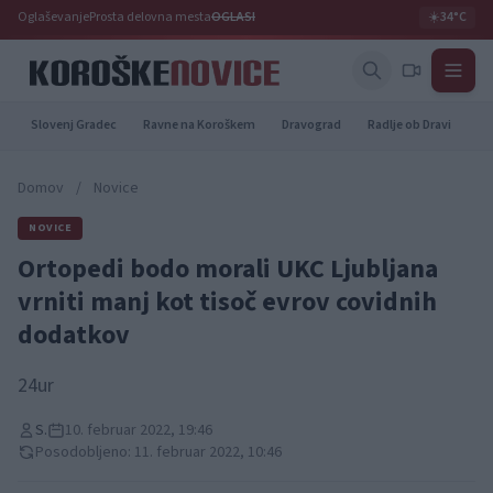
Oglaševanje
Prosta delovna mesta
OGLASI
☀️
34°C
Slovenj Gradec
Ravne na Koroškem
Dravograd
Radlje ob Dravi
Pr
Domov
/
Novice
NOVICE
Ortopedi bodo morali UKC Ljubljana
vrniti manj kot tisoč evrov covidnih
dodatkov
24ur
S.
10. februar 2022, 19:46
Posodobljeno: 11. februar 2022, 10:46