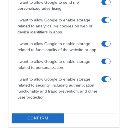
Za pomoč kmetom zaradi
Po šestih letih se na Gmajno
I want to allow Google to send me
nepredvidljivih dogodkov do
vrača Dežela škratov
personalized advertising.
115.000 evrov sredstev
I want to allow Google to enable storage
related to analytics like cookies on web or
device identifiers in apps.
I want to allow Google to enable storage
Ob povečanem številu
Na Ravenskih dnevih boste
related to functionality of the website or app.
podtaknjenih požarov pozivi
žurali s Kingstoni in Zmelkoowi
občanom k takojšnjemu
obveščanju policije
I want to allow Google to enable storage
related to personalization.
Obvestila
Izklop elektrike: 417. Nadzorništvo Vuzenica - Območje Sv.
I want to allow Google to enable storage
⚡
Anton na Pohorju in Zg. Sv. Vid
related to security, including authentication
pred 14 urami
functionality and fraud prevention, and other
user protection.
Izklop elektrike: 419. Nadzorništvo Vuzenica - Območje
⚡
Radlje, Dobrava
pred 14 urami
Izklop elektrike: 418. Nadzorništvo Slovenj Gradec - Območje
⚡
CONFIRM
Otiški Vrh