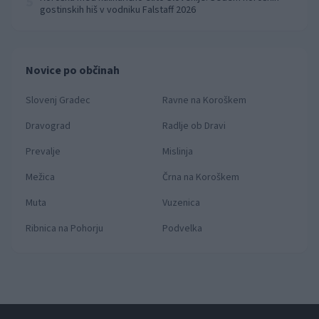
5
gostinskih hiš v vodniku Falstaff 2026
Novice po občinah
Slovenj Gradec
Ravne na Koroškem
Dravograd
Radlje ob Dravi
Prevalje
Mislinja
Mežica
Črna na Koroškem
Muta
Vuzenica
Ribnica na Pohorju
Podvelka