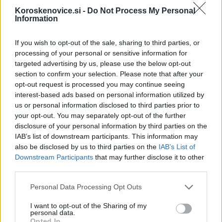
med njimi je eden dal odpoved, pri enem je kršitev
Koroskenovice.si -
Do Not Process My Personal
zastarala. Ostalim zaposlenim pa je UKC izdal devet
Information
pisnih opozoril pred redno odpovedjo pogodbe o
If you wish to opt-out of the sale, sharing to third parties, or
zaposlitvi. Ker so omenjeni zdravniki prejemali tudi
processing of your personal or sensitive information for
targeted advertising by us, please use the below opt-out
covidne dodatke za čas, ko naj bi delali na kliniki, pa se
section to confirm your selection. Please note that after your
opt-out request is processed you may continue seeing
je zadeve torej lotil tudi inšpektorat za javni sektor.
interest-based ads based on personal information utilized by
us or personal information disclosed to third parties prior to
your opt-out. You may separately opt-out of the further
disclosure of your personal information by third parties on the
IAB’s list of downstream participants. This information may
also be disclosed by us to third parties on the
IAB’s List of
Opozorilo:
Po 297. členu Kazenskega zakonika je
Downstream Participants
that may further disclose it to other
posameznik kazensko odgovoren za javno spodbujanje
third parties.
sovraštva, nasilja ali nestrpnosti. Komentarji z žaljivimi,
Please note that this website/app uses one or more Google
Personal Data Processing Opt Outs
rasističnimi, diskriminatornimi ali nezakonitimi vsebinami bodo
services and may gather and store information including but
odstranjeni.
Pravila komentiranja →
not limited to your visit or usage behaviour. You may click to
I want to opt-out of the Sharing of my
personal data.
grant or deny consent to Google and its third-party tags to
Opted In