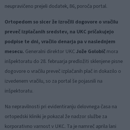
neupravičeno prejeli dodatek, 86, poroča portal.
Ortopedom so sicer že izročili dogovore o vračilu
preveč izplačanih sredstev, na UKC pričakujejo
podpise te dni, vračilo denarja pa v naslednjem
mesecu.
Generalni direktor UKC
Jože Golobič
mora
inšpektoratu do 28. februarja predložiti sklenjene pisne
dogovore o vračilu preveč izplačanih plač in dokazilo o
izvedenem vračilu, so za portal še pojasnili na
inšpektoratu.
Na nepravilnosti pri evidentiranju delovnega časa na
ortopedski kliniki je pokazal že nadzor službe za
korporativno varnost v UKC. Ta je namreč aprila lani