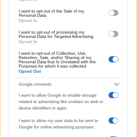
use your data for below specified purposes in below Google
Failed to fetch
consent section.
I want to opt-out of the Sale of my
Personal Data.
Opted In
Kategorije:
Novice
Novice
I want to opt-out of processing my
Personal Data for Targeted Advertising.
Opted In
covid-19
covidni dodatek
Ključne besede:
I want to opt-out of Collection, Use,
Retention, Sale, and/or Sharing of my
koronavirus
ortoped
UKC Ljubljana
Personal Data that Is Unrelated with the
Purposes for which it was collected.
Opted Out
Google consents
Več iz kategorije Novice
I want to allow Google to enable storage
related to advertising like cookies on web or
device identifiers in apps.
I want to allow my user data to be sent to
Google for online advertising purposes.