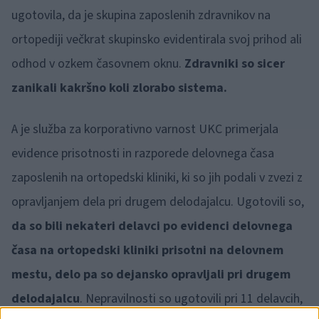
ugotovila, da je skupina zaposlenih zdravnikov na
ortopediji večkrat skupinsko evidentirala svoj prihod ali
odhod v ozkem časovnem oknu.
Zdravniki so sicer
zanikali kakršno koli zlorabo sistema.
A je služba za korporativno varnost UKC primerjala
evidence prisotnosti in razporede delovnega časa
zaposlenih na ortopedski kliniki, ki so jih podali v zvezi z
opravljanjem dela pri drugem delodajalcu. Ugotovili so,
da so bili nekateri delavci po evidenci delovnega
časa na ortopedski kliniki prisotni na delovnem
mestu, delo pa so dejansko opravljali pri drugem
delodajalcu
. Nepravilnosti so ugotovili pri 11 delavcih,