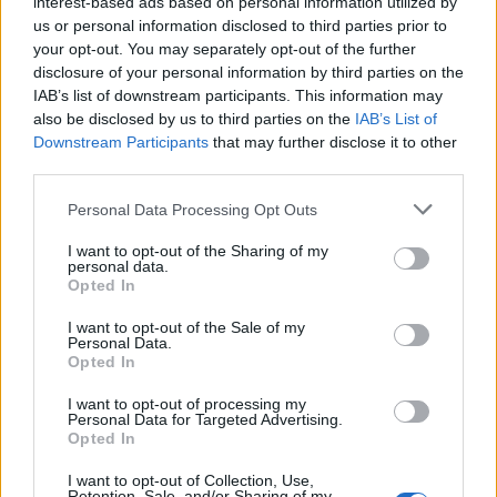
interest-based ads based on personal information utilized by
us or personal information disclosed to third parties prior to
your opt-out. You may separately opt-out of the further
disclosure of your personal information by third parties on the
IAB’s list of downstream participants. This information may
also be disclosed by us to third parties on the
IAB’s List of
Jutri v Slovenj Gradcu
Na Koroško prihaja
Downstream Participants
that may further disclose it to other
brezplačna opera pod
avtomobilski spektakel:
third parties.
zvezdami: na Trgu svobode bo
Rohnenje motorjev, dvoboji na
zazvenel Ljubezenski napoj
progah in atraktivni Car Meet
Please note that this website/app uses one or more Google
Personal Data Processing Opt Outs
services and may gather and store information including but
not limited to your visit or usage behaviour. You may click to
I want to opt-out of the Sharing of my
personal data.
grant or deny consent to Google and its third-party tags to
Opted In
use your data for below specified purposes in below Google
Koncert skupine Delta Riff na
Avgust v Kinu Kulturnega doma
consent section.
Festivalu SHOTS prestavljen na
Slovenj Gradec: Filmske
I want to opt-out of the Sale of my
Personal Data.
jutri
premiere, napete zgodbe in
Opted In
počitniški kino
I want to opt-out of processing my
Več iz kategorije Novice
Personal Data for Targeted Advertising.
Opted In
I want to opt-out of Collection, Use,
Retention, Sale, and/or Sharing of my