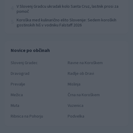
prvenstva
V Slovenj Gradcu ukradali kolo Santa Cruz, lastnik prosi za
4
pomoč
Koroška med kulinarično elito Slovenije: Sedem koroških
5
gostinskih hiš v vodniku Falstaff 2026
Novice po občinah
Slovenj Gradec
Ravne na Koroškem
Dravograd
Radlje ob Dravi
Prevalje
Mislinja
Mežica
Črna na Koroškem
Muta
Vuzenica
Ribnica na Pohorju
Podvelka