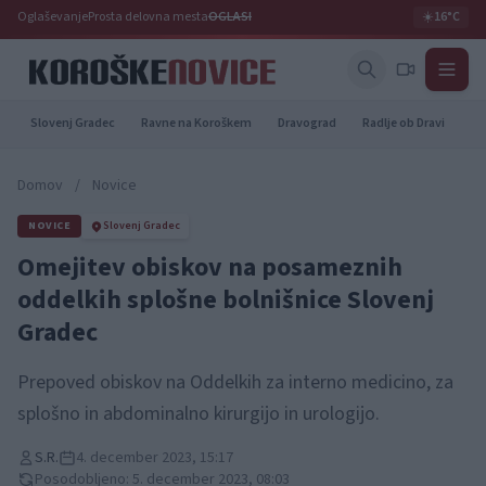
Oglaševanje
Prosta delovna mesta
OGLASI
☀️
16°C
Slovenj Gradec
Ravne na Koroškem
Dravograd
Radlje ob Dravi
Pr
Domov
/
Novice
NOVICE
Slovenj Gradec
Omejitev obiskov na posameznih
oddelkih splošne bolnišnice Slovenj
Gradec
Prepoved obiskov na Oddelkih za interno medicino, za
splošno in abdominalno kirurgijo in urologijo.
S.R.
4. december 2023, 15:17
Posodobljeno: 5. december 2023, 08:03