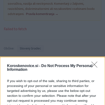
sovraštva, nasilja ali nestrpnosti. Komentarji z žaljivimi,
rasističnimi, diskriminatornimi ali nezakonitimi vsebinami bodo
odstranjeni.
Pravila komentiranja →
Failed to fetch
Občine:
Slovenj Gradec
Kategorije:
Novice
Novice
Koroskenovice.si -
Do Not Process My Personal
Information
bolnišnica
obiski
prepoved
Ključne besede:
If you wish to opt-out of the sale, sharing to third parties, or
processing of your personal or sensitive information for
targeted advertising by us, please use the below opt-out
section to confirm your selection. Please note that after your
Več iz kraja Slovenj Gradec
opt-out request is processed you may continue seeing