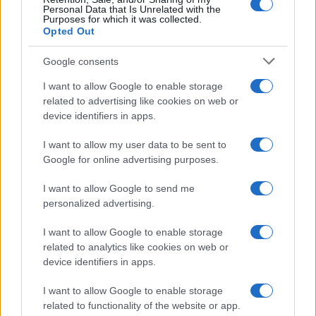
Personal Data that Is Unrelated with the
Purposes for which it was collected.
Opted Out
Google consents
V OTP banki opozarjajo na
V torek ob nespremenjenih
zlorabe plačilnih kartic s
dajatvah občutna pocenitev
skimmingom
goriv
I want to allow Google to enable storage
related to advertising like cookies on web or
device identifiers in apps.
I want to allow my user data to be sent to
Google for online advertising purposes.
Na Koroško prihaja
Plohe in nevihte bodo do
avtomobilski spektakel:
večera zajele večji del države
I want to allow Google to send me
Rohnenje motorjev, dvoboji na
personalized advertising.
progah in atraktivni Car Meet
Obvestila
I want to allow Google to enable storage
related to analytics like cookies on web or
Izklop elektrike: 426. Nadzorništvo Vuzenica - Območje Sv.
⚡
device identifiers in apps.
Anton na Pohorju
pred 22 urami
I want to allow Google to enable storage
Izklop elektrike: 425. Nadzorništvo Vuzenica - Območje
related to functionality of the website or app.
⚡