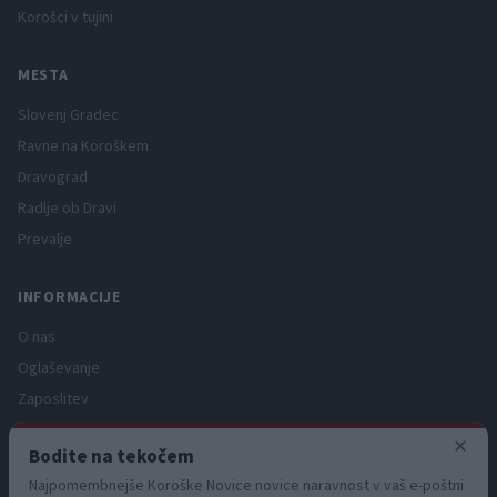
Korošci v tujini
MESTA
Slovenj Gradec
Ravne na Koroškem
Dravograd
Radlje ob Dravi
Prevalje
INFORMACIJE
O nas
Oglaševanje
Zaposlitev
Pravno obvestilo
×
Bodite na tekočem
Zasebnost in piškotki
Najpomembnejše Koroške Novice novice naravnost v vaš e-poštni
Storitve