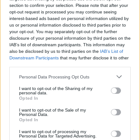
section to confirm your selection. Please note that after your
opt-out request is processed you may continue seeing
interest-based ads based on personal information utilized by
Opozorilo:
Po 297. členu Kazenskega zakonika je
us or personal information disclosed to third parties prior to
posameznik kazensko odgovoren za javno spodbujanje
your opt-out. You may separately opt-out of the further
sovraštva, nasilja ali nestrpnosti. Komentarji z žaljivimi,
disclosure of your personal information by third parties on the
rasističnimi, diskriminatornimi ali nezakonitimi vsebinami bodo
IAB’s list of downstream participants. This information may
odstranjeni.
Pravila komentiranja →
also be disclosed by us to third parties on the
IAB’s List of
Downstream Participants
that may further disclose it to other
third parties.
Failed to fetch
Please note that this website/app uses one or more Google
Personal Data Processing Opt Outs
services and may gather and store information including but
not limited to your visit or usage behaviour. You may click to
I want to opt-out of the Sharing of my
personal data.
Občine:
Slovenija
grant or deny consent to Google and its third-party tags to
Opted In
use your data for below specified purposes in below Google
consent section.
Kategorije:
Novice
I want to opt-out of the Sale of my
Personal Data.
Opted In
obvezni zdravstveni prispevek
Ključne besede:
I want to opt-out of processing my
Personal Data for Targeted Advertising.
zdravstvo