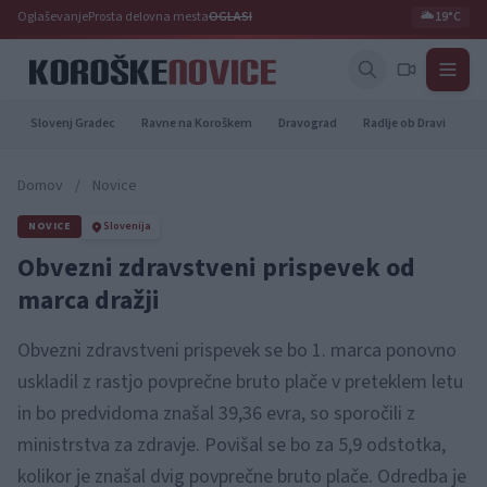
Oglaševanje
Prosta delovna mesta
OGLASI
🌥️
19°C
Slovenj Gradec
Ravne na Koroškem
Dravograd
Radlje ob Dravi
Pr
Domov
/
Novice
NOVICE
Slovenija
Obvezni zdravstveni prispevek od
marca dražji
Obvezni zdravstveni prispevek se bo 1. marca ponovno
uskladil z rastjo povprečne bruto plače v preteklem letu
in bo predvidoma znašal 39,36 evra, so sporočili z
ministrstva za zdravje. Povišal se bo za 5,9 odstotka,
kolikor je znašal dvig povprečne bruto plače. Odredba je