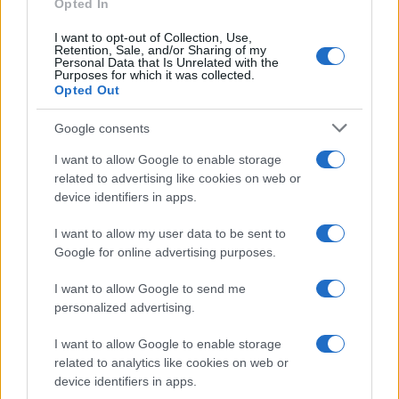
Opted In
I want to opt-out of Collection, Use,
Retention, Sale, and/or Sharing of my
Personal Data that Is Unrelated with the
Purposes for which it was collected.
Več iz kraja Slovenija
Opted Out
Google consents
I want to allow Google to enable storage
related to advertising like cookies on web or
device identifiers in apps.
Policijsko poročilo, 7. 8. 2026
Plohe in nevihte bodo do
I want to allow my user data to be sent to
večera zajele večji del države
Google for online advertising purposes.
I want to allow Google to send me
personalized advertising.
I want to allow Google to enable storage
related to analytics like cookies on web or
V zalivu na Pašmanu našli
Za pomoč kmetom zaradi
truplo 24-letnega Slovenca
nepredvidljivih dogodkov do
device identifiers in apps.
115.000 evrov sredstev