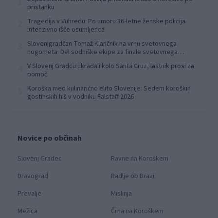
1
pristanku
Tragedija v Vuhredu: Po umoru 36-letne ženske policija
2
intenzivno išče osumljenca
Slovenjgradčan Tomaž Klančnik na vrhu svetovnega
3
nogometa: Del sodniške ekipe za finale svetovnega
prvenstva
V Slovenj Gradcu ukradali kolo Santa Cruz, lastnik prosi za
4
pomoč
Koroška med kulinarično elito Slovenije: Sedem koroških
5
gostinskih hiš v vodniku Falstaff 2026
Novice po občinah
Slovenj Gradec
Ravne na Koroškem
Dravograd
Radlje ob Dravi
Prevalje
Mislinja
Mežica
Črna na Koroškem