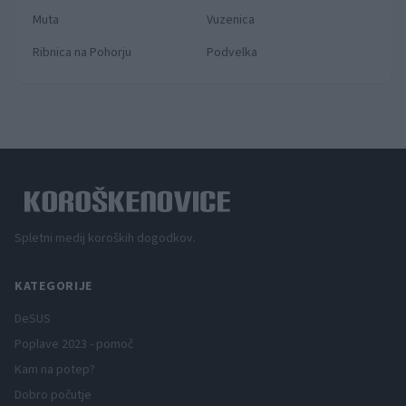
Muta
Vuzenica
Ribnica na Pohorju
Podvelka
Spletni medij koroških dogodkov.
KATEGORIJE
DeSUS
Poplave 2023 - pomoč
Kam na potep?
Dobro počutje