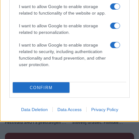
I want to allow Google to enable storage
related to functionality of the website or app.
Več iz kategorije Novice
I want to allow Google to enable storage
related to personalization.
I want to allow Google to enable storage
related to security, including authentication
functionality and fraud prevention, and other
user protection.
Plohe in nevihte bodo do
V Črni na Koroškem se začenja
večera zajele večji del države
jubilejni 70. Koroški turistični
teden s kar 70 dogodki
CONFIRM
Data Deletion
Data Access
Privacy Policy
Koncert skupine Delta Riff na
Avgust v Kinu Kulturnega doma
Festivalu SHOTS prestavljen na
Slovenj Gradec: Filmske
jutri
premiere, napete zgodbe in
počitniški kino