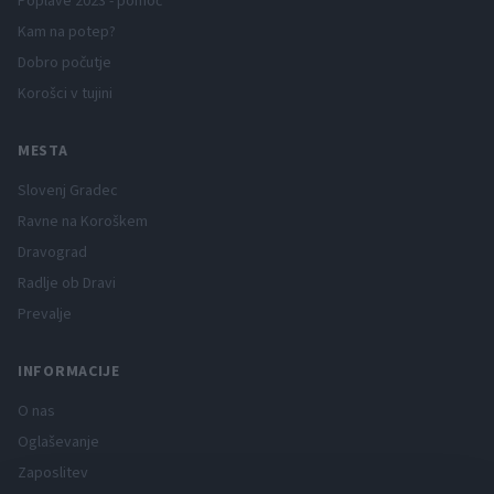
Poplave 2023 - pomoč
Kam na potep?
Dobro počutje
Korošci v tujini
MESTA
Slovenj Gradec
Ravne na Koroškem
Dravograd
Radlje ob Dravi
Prevalje
INFORMACIJE
O nas
Oglaševanje
Zaposlitev