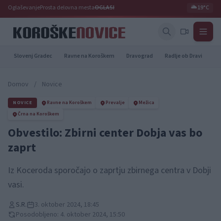
Oglaševanje
Prosta delovna mesta
OGLASI
🌥️
19°C
Slovenj Gradec
Ravne na Koroškem
Dravograd
Radlje ob Dravi
Pr
Domov
/
Novice
NOVICE
Ravne na Koroškem
Prevalje
Mežica
Črna na Koroškem
Obvestilo: Zbirni center Dobja vas bo
zaprt
Iz Koceroda sporočajo o zaprtju zbirnega centra v Dobji
vasi.
S.R.
3. oktober 2024, 18:45
Posodobljeno: 4. oktober 2024, 15:50