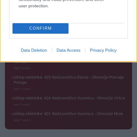
Festivalu SHOTS prestavljen na
Slovenj Gradec: Filmske
user protection.
jutri
premiere, napete zgodbe in
počitniški kino
Obvestila
CONFIRM
Izklop elektrike: 426. Nadzorništvo Vuzenica - Območje Sv.
⚡
Anton na Pohorju
pred 7 urami
Data Deletion
Data Access
Privacy Policy
Izklop elektrike: 425. Nadzorništvo Vuzenica - Območje
⚡
Vuhred
pred 7 urami
Izklop elektrike: 429. Nadzorništvo Ravne - Območje Prevalje
⚡
Prisoje
pred 7 urami
Izklop elektrike: 424. Nadzorništvo Vuzenica - Območje Orlice
⚡
pred 7 urami
Izklop elektrike: 423. Nadzorništvo Vuzenica - Območje Mute
⚡
pred 7 urami