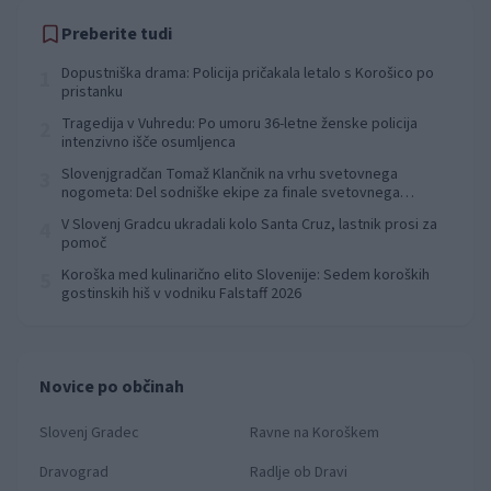
Preberite tudi
Dopustniška drama: Policija pričakala letalo s Korošico po
1
pristanku
Tragedija v Vuhredu: Po umoru 36-letne ženske policija
2
intenzivno išče osumljenca
Slovenjgradčan Tomaž Klančnik na vrhu svetovnega
3
nogometa: Del sodniške ekipe za finale svetovnega
prvenstva
V Slovenj Gradcu ukradali kolo Santa Cruz, lastnik prosi za
4
pomoč
Koroška med kulinarično elito Slovenije: Sedem koroških
5
gostinskih hiš v vodniku Falstaff 2026
Novice po občinah
Slovenj Gradec
Ravne na Koroškem
Dravograd
Radlje ob Dravi