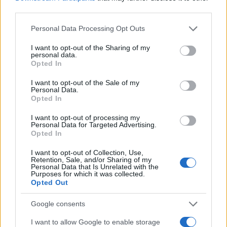
third parties.
občina mežica
občina prevalje
občina ravne
Please note that this website/app uses one or more Google
Personal Data Processing Opt Outs
obvestilo
services and may gather and store information including but
not limited to your visit or usage behaviour. You may click to
I want to opt-out of the Sharing of my
personal data.
grant or deny consent to Google and its third-party tags to
Opted In
use your data for below specified purposes in below Google
consent section.
Več iz kraja Ravne na Koroškem
I want to opt-out of the Sale of my
Personal Data.
Opted In
I want to opt-out of processing my
Personal Data for Targeted Advertising.
Opted In
I want to opt-out of Collection, Use,
Retention, Sale, and/or Sharing of my
Freestyle navdušuje s poletno
Kovinska ograja po meri: kako
Personal Data that Is Unrelated with the
prilagojenimi cenami koles
izbrati material, polnilo in
Purposes for which it was collected.
izvedbo
Opted Out
Google consents
I want to allow Google to enable storage