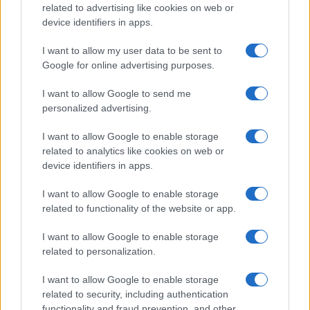
related to advertising like cookies on web or
Koroške reke so opazno upadle,
Z vlakom po Koroški: Manj
device identifiers in apps.
zadnja dva tedna skoraj brez
gneče, več udobja
dežja
I want to allow my user data to be sent to
Google for online advertising purposes.
Več iz kategorije Novice
I want to allow Google to send me
personalized advertising.
I want to allow Google to enable storage
related to analytics like cookies on web or
device identifiers in apps.
I want to allow Google to enable storage
Plohe in nevihte bodo do
V Črni na Koroškem se začenja
related to functionality of the website or app.
večera zajele večji del države
jubilejni 70. Koroški turistični
teden s kar 70 dogodki
I want to allow Google to enable storage
related to personalization.
I want to allow Google to enable storage
related to security, including authentication
Koncert skupine Delta Riff na
Avgust v Kinu Kulturnega doma
functionality and fraud prevention, and other