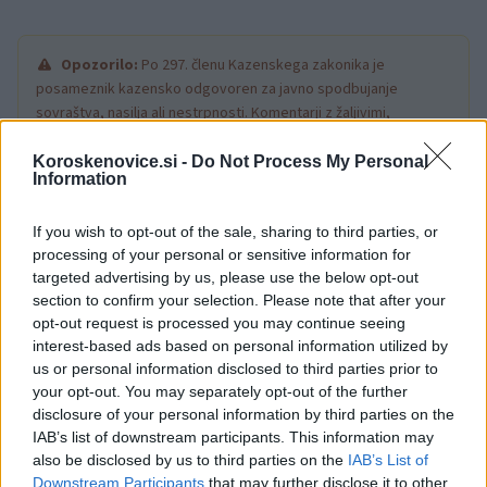
Opozorilo:
Po 297. členu Kazenskega zakonika je
posameznik kazensko odgovoren za javno spodbujanje
sovraštva, nasilja ali nestrpnosti. Komentarji z žaljivimi,
rasističnimi, diskriminatornimi ali nezakonitimi vsebinami bodo
odstranjeni.
Pravila komentiranja →
Koroskenovice.si -
Do Not Process My Personal
Information
Failed to fetch
If you wish to opt-out of the sale, sharing to third parties, or
processing of your personal or sensitive information for
targeted advertising by us, please use the below opt-out
section to confirm your selection. Please note that after your
Občine:
Ravne na Koroškem
Prevalje
Mežica
opt-out request is processed you may continue seeing
interest-based ads based on personal information utilized by
Črna na Koroškem
us or personal information disclosed to third parties prior to
your opt-out. You may separately opt-out of the further
disclosure of your personal information by third parties on the
Kategorije:
Novice
Novice
IAB’s list of downstream participants. This information may
also be disclosed by us to third parties on the
IAB’s List of
kocerod
občina črna na koroškem
Ključne besede:
Downstream Participants
that may further disclose it to other