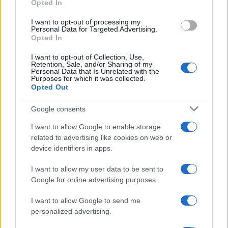
Opted In
I want to opt-out of processing my
Personal Data for Targeted Advertising.
Opted In
S slavnostno akademijo v
Zaradi vremena se današnja
I want to opt-out of Collection, Use,
Vuzenici obeležili 70 let
otvoritev Vuzeniških dni seli v
Retention, Sale, and/or Sharing of my
Gasilske zveze Dravske doline
KUC Vuzenica
Personal Data that Is Unrelated with the
Purposes for which it was collected.
Opted Out
Več iz kategorije Novice
Google consents
I want to allow Google to enable storage
related to advertising like cookies on web or
device identifiers in apps.
I want to allow my user data to be sent to
Google for online advertising purposes.
Koroški otroški festival bo v
Poletje v rojstni hiši Huga Wolfa
znamenju dobre volje,
navdušuje s koncerti
ustvarjanja in dogodivščin
I want to allow Google to send me
personalized advertising.