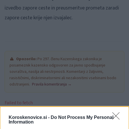
izvedbo zapore ceste in preusmeritve prometa zaradi
zapore ceste krije njen izvajalec.
Opozorilo:
Po 297. členu Kazenskega zakonika je
posameznik kazensko odgovoren za javno spodbujanje
sovraštva, nasilja ali nestrpnosti. Komentarji z žaljivimi,
rasističnimi, diskriminatornimi ali nezakonitimi vsebinami bodo
odstranjeni.
Pravila komentiranja →
Failed to fetch
Koroskenovice.si -
Do Not Process My Personal
Information
Občine:
Vuzenica