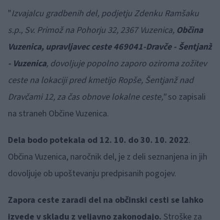
"
Izvajalcu gradbenih del, podjetju Zdenku Ramšaku
s.p., Sv. Primož na Pohorju 32, 2367 Vuzenica,
Občina
Vuzenica, upravljavec ceste 469041-Dravče - Šentjanž
- Vuzenica
, dovoljuje popolno zaporo oziroma zožitev
ceste na lokaciji pred kmetijo Ropše, Šentjanž nad
Dravčami 12, za čas obnove lokalne ceste,"
so zapisali
na straneh Občine Vuzenica.
Dela bodo potekala od 12. 10. do 30. 10. 2022
.
Občina Vuzenica, naročnik del, je z deli seznanjena in jih
dovoljuje ob upoštevanju predpisanih pogojev.
Zapora ceste zaradi del na občinski cesti se lahko
izvede v skladu z veljavno zakonodajo.
Stroške za