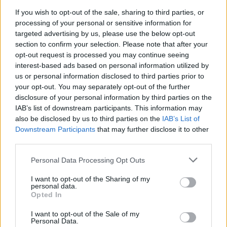
If you wish to opt-out of the sale, sharing to third parties, or
Kategorije:
Novice
processing of your personal or sensitive information for
targeted advertising by us, please use the below opt-out
section to confirm your selection. Please note that after your
Vuzenica
gradbena dela
Ključne besede:
opt-out request is processed you may continue seeing
interest-based ads based on personal information utilized by
obvestilo
popolna zapora ceste
us or personal information disclosed to third parties prior to
your opt-out. You may separately opt-out of the further
disclosure of your personal information by third parties on the
IAB’s list of downstream participants. This information may
Več iz kraja Vuzenica
also be disclosed by us to third parties on the
IAB’s List of
Downstream Participants
that may further disclose it to other
third parties.
Please note that this website/app uses one or more Google
Personal Data Processing Opt Outs
services and may gather and store information including but
not limited to your visit or usage behaviour. You may click to
I want to opt-out of the Sharing of my
personal data.
grant or deny consent to Google and its third-party tags to
Opted In
Nocojšnja razstava in
(FOTO) V Vuzenici otvorili novo
use your data for below specified purposes in below Google
predstavitev Vlada Vučiča v
padel igrišče, kmalu že prvi
consent section.
I want to opt-out of the Sale of my
Vuzenici odpovedana
turnir
Personal Data.