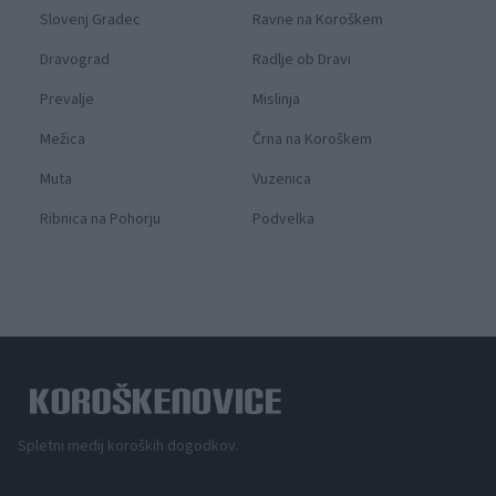
Slovenj Gradec
Ravne na Koroškem
Dravograd
Radlje ob Dravi
Prevalje
Mislinja
Mežica
Črna na Koroškem
Muta
Vuzenica
Ribnica na Pohorju
Podvelka
Spletni medij koroških dogodkov.