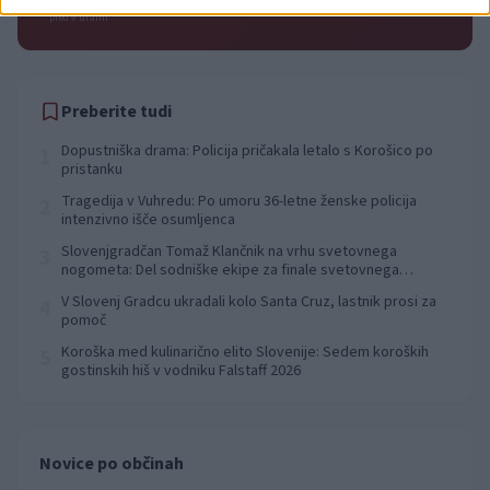
pred 9 urami
Preberite tudi
Dopustniška drama: Policija pričakala letalo s Korošico po
1
pristanku
Tragedija v Vuhredu: Po umoru 36-letne ženske policija
2
intenzivno išče osumljenca
Slovenjgradčan Tomaž Klančnik na vrhu svetovnega
3
nogometa: Del sodniške ekipe za finale svetovnega
prvenstva
V Slovenj Gradcu ukradali kolo Santa Cruz, lastnik prosi za
4
pomoč
Koroška med kulinarično elito Slovenije: Sedem koroških
5
gostinskih hiš v vodniku Falstaff 2026
Novice po občinah