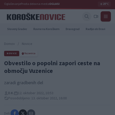
Oglaševanje
Prosta delovna mesta
OGLASI
☀️
28°C
Slovenj Gradec
Ravne na Koroškem
Dravograd
Radlje ob Dravi
Pr
Domov
/
Novice
NOVICE
Vuzenica
Obvestilo o popolni zapori ceste na
območju Vuzenice
zaradi gradbenih del
D.K.
12. oktober 2022, 10:53
Posodobljeno: 13. oktober 2022, 16:00
Deli: