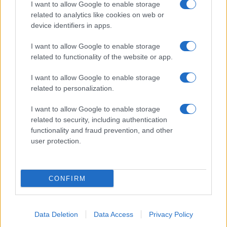
I want to allow Google to enable storage
related to analytics like cookies on web or
device identifiers in apps.
(FOTO) Operni "Ljubezenski
(VIDEO) Nova asfaltna prevleka
napoj" očaral mestno jedro
na cesti Ravne-Dravograd, dela
I want to allow Google to enable storage
Slovenj Gradca
intenzivno napredujejo
related to functionality of the website or app.
Obvestila
I want to allow Google to enable storage
related to personalization.
Izklop elektrike: 426. Nadzorništvo Vuzenica - Območje Sv.
⚡
Anton na Pohorju
I want to allow Google to enable storage
pred 9 urami
related to security, including authentication
Izklop elektrike: 425. Nadzorništvo Vuzenica - Območje
⚡
functionality and fraud prevention, and other
Vuhred
user protection.
pred 9 urami
Izklop elektrike: 424. Nadzorništvo Vuzenica - Območje Orlice
⚡
pred 9 urami
CONFIRM
Izklop elektrike: 429. Nadzorništvo Ravne - Območje Prevalje
⚡
Prisoje
pred 9 urami
Data Deletion
Data Access
Privacy Policy
Izklop elektrike: 421. Nadzorništvo Ravne - Območje Podkraj
⚡