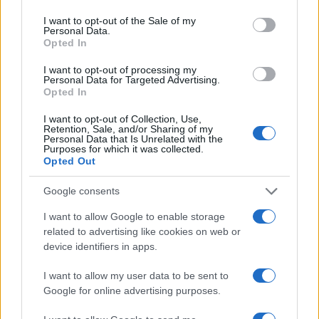
use your data for below specified purposes in below Google
Več informacij o društvu in ostalih dogodkih najdete
consent section.
I want to opt-out of the Sale of my
TUKAJ.
Personal Data.
Opted In
I want to opt-out of processing my
Vsak korak šteje. Vsaka informacija pomaga. Skupaj
Personal Data for Targeted Advertising.
Opted In
smo močnejši.
I want to opt-out of Collection, Use,
Retention, Sale, and/or Sharing of my
Vi: Društvo za celiakijo
Personal Data that Is Unrelated with the
Purposes for which it was collected.
Opted Out
Google consents
I want to allow Google to enable storage
related to advertising like cookies on web or
Opozorilo:
Po 297. členu Kazenskega zakonika je
device identifiers in apps.
posameznik kazensko odgovoren za javno spodbujanje
sovraštva, nasilja ali nestrpnosti. Komentarji z žaljivimi,
I want to allow my user data to be sent to
rasističnimi, diskriminatornimi ali nezakonitimi vsebinami bodo
Google for online advertising purposes.
odstranjeni.
Pravila komentiranja →