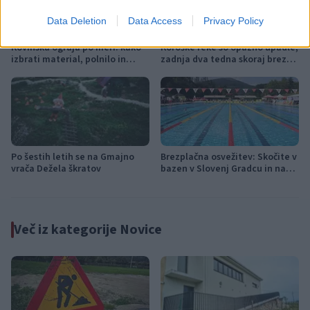
Data Deletion
Data Access
Privacy Policy
Kovinska ograja po meri: kako
Koroške reke so opazno upadle,
izbrati material, polnilo in
zadnja dva tedna skoraj brez
izvedbo
dežja
Po šestih letih se na Gmajno
Brezplačna osvežitev: Skočite v
vrača Dežela škratov
bazen v Slovenj Gradcu in na
Ravnah
Več iz kategorije Novice