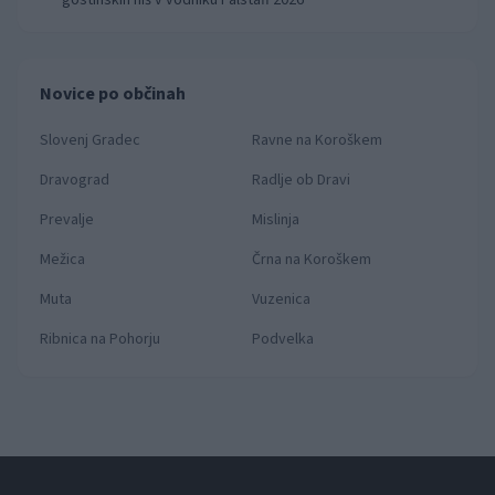
gostinskih hiš v vodniku Falstaff 2026
Novice po občinah
Slovenj Gradec
Ravne na Koroškem
Dravograd
Radlje ob Dravi
Prevalje
Mislinja
Mežica
Črna na Koroškem
Muta
Vuzenica
Ribnica na Pohorju
Podvelka