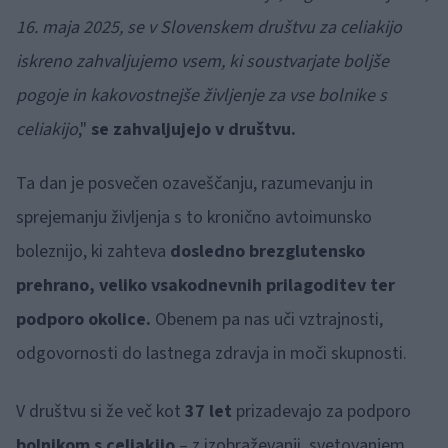
16. maja 2025, se v Slovenskem društvu za celiakijo
iskreno zahvaljujemo vsem, ki soustvarjate boljše
pogoje in kakovostnejše življenje za vse bolnike s
celiakijo
,"
se zahvaljujejo v društvu.
Ta dan je posvečen ozaveščanju, razumevanju in
sprejemanju življenja s to kronično avtoimunsko
boleznijo, ki zahteva
dosledno brezglutensko
prehrano, veliko vsakodnevnih prilagoditev ter
podporo okolice.
Obenem pa nas uči vztrajnosti,
odgovornosti do lastnega zdravja in moči skupnosti.
V društvu si že več kot
37 let
prizadevajo za podporo
bolnikom s celiakijo
– z izobraževanji, svetovanjem,