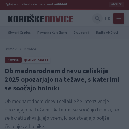
Oglaševanje
Prosta delovna mesta
OGLASI
🌥️
25°C
Slovenj Gradec
Ravne na Koroškem
Dravograd
Radlje ob Dravi
Pr
Domov
/
Novice
NOVICE
Slovenj Gradec
Ob mednarodnem dnevu celiakije
2025 opozarjajo na težave, s katerimi
se soočajo bolniki
Ob mednarodnem dnevu celiakije še intenzivneje
opozarjajo na težave s katerimi se soočajo bolniki, ter
se hkrati zahvaljujejo vsem, ki soustvarjajo boljše
življenje za bolnike.