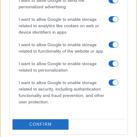
I want to allow Google to send me
personalized advertising.
Failed to fetch
I want to allow Google to enable storage
related to analytics like cookies on web or
device identifiers in apps.
Občine:
Slovenj Gradec
I want to allow Google to enable storage
related to functionality of the website or app.
Kategorije:
Novice
Novice
I want to allow Google to enable storage
bolniki
celiakija
Koroška
Ključne besede:
related to personalization.
ozaveščanje
I want to allow Google to enable storage
related to security, including authentication
functionality and fraud prevention, and other
user protection.
Več iz kraja Slovenj Gradec
CONFIRM