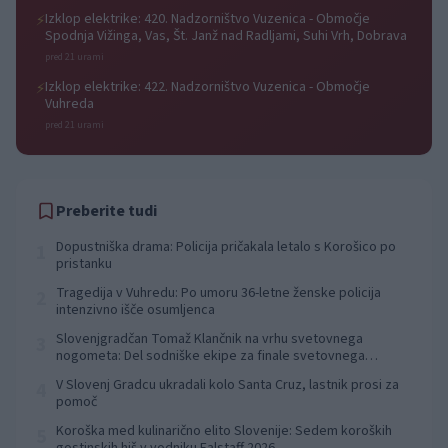
Izklop elektrike: 420. Nadzorništvo Vuzenica - Območje
⚡
Spodnja Vižinga, Vas, Št. Janž nad Radljami, Suhi Vrh, Dobrava
pred 21 urami
Izklop elektrike: 422. Nadzorništvo Vuzenica - Območje
⚡
Vuhreda
pred 21 urami
Preberite tudi
Dopustniška drama: Policija pričakala letalo s Korošico po
1
pristanku
Tragedija v Vuhredu: Po umoru 36-letne ženske policija
2
intenzivno išče osumljenca
Slovenjgradčan Tomaž Klančnik na vrhu svetovnega
3
nogometa: Del sodniške ekipe za finale svetovnega
prvenstva
V Slovenj Gradcu ukradali kolo Santa Cruz, lastnik prosi za
4
pomoč
Koroška med kulinarično elito Slovenije: Sedem koroških
5