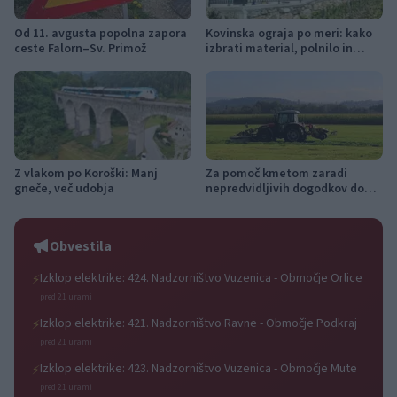
Od 11. avgusta popolna zapora
Kovinska ograja po meri: kako
ceste Falorn–Sv. Primož
izbrati material, polnilo in
izvedbo
Z vlakom po Koroški: Manj
Za pomoč kmetom zaradi
gneče, več udobja
nepredvidljivih dogodkov do
115.000 evrov sredstev
Obvestila
Izklop elektrike: 424. Nadzorništvo Vuzenica - Območje Orlice
⚡
pred 21 urami
Izklop elektrike: 421. Nadzorništvo Ravne - Območje Podkraj
⚡
pred 21 urami
Izklop elektrike: 423. Nadzorništvo Vuzenica - Območje Mute
⚡
pred 21 urami