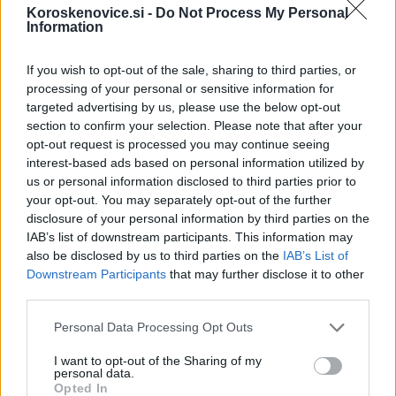
Koroskenovice.si -
Do Not Process My Personal
Information
Še posebej lepo vabljeni na
zaključno prireditev na
Koroškem, v nedeljo, 18. maja 2025
, kjer bodo dan
If you wish to opt-out of the sale, sharing to third parties, or
processing of your personal or sensitive information for
začeli z ogledom KSEVT v Vitanju, sledilo bo
targeted advertising by us, please use the below opt-out
section to confirm your selection. Please note that after your
brezglutensko kosilo, športne in družabne aktivnosti,
opt-out request is processed you may continue seeing
otroška animacija ter druženje v Gostilni Repolusk v
interest-based ads based on personal information utilized by
us or personal information disclosed to third parties prior to
Mislinji. Dogodek je odlična priložnost za povezovanje in
your opt-out. You may separately opt-out of the further
izmenjavo izkušenj – prijave so obvezne na 041-489-053.
disclosure of your personal information by third parties on the
IAB’s list of downstream participants. This information may
also be disclosed by us to third parties on the
IAB’s List of
Vzporedno bodo po Sloveniji potekale še promocijske
Downstream Participants
that may further disclose it to other
third parties.
aktivnosti, delitev informativnih letakov ter sodelovanje
Please note that this website/app uses one or more Google
v virtualnem teku, pohodu ali kolesarjenju s podporo
Personal Data Processing Opt Outs
services and may gather and store information including but
evropskega združenja AOECS – Coeliac Virtual Run 2025.
not limited to your visit or usage behaviour. You may click to
I want to opt-out of the Sharing of my
personal data.
grant or deny consent to Google and its third-party tags to
Opted In