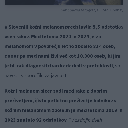
Simbolična fotografija
| Foto: Pixabay
V Sloveniji kožni melanom predstavlja 5,5 odstotka
vseh rakov. Med letoma 2020 in 2024 je za
melanomom v povprečju letno zbolelo 814 oseb,
danes pa med nami živi več kot 10.000 oseb, ki jim
je bil rak diagnosticiran kadarkoli v preteklosti
, so
navedli s sporočilu za javnost.
Kožni melanom sicer sodi med rake z dobrim
preživetjem, čisto petletno preživetje bolnikov s
kožnim melanomom zbolelih je med letoma 2019 in
2023 znašalo 92 odstotkov
. "
V zadnjih dveh