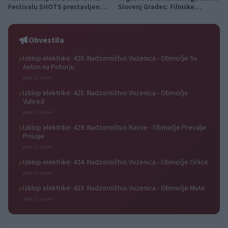
Festivalu SHOTS prestavljen na
Slovenj Gradec: Filmske
jutri
premiere, napete zgodbe in
počitniški kino
Obvestila
Izklop elektrike: 426. Nadzorništvo Vuzenica - Območje Sv.
⚡
Anton na Pohorju
pred 11 urami
Izklop elektrike: 425. Nadzorništvo Vuzenica - Območje
⚡
Vuhred
pred 11 urami
Izklop elektrike: 429. Nadzorništvo Ravne - Območje Prevalje
⚡
Prisoje
pred 11 urami
Izklop elektrike: 424. Nadzorništvo Vuzenica - Območje Orlice
⚡
pred 11 urami
Izklop elektrike: 423. Nadzorništvo Vuzenica - Območje Mute
⚡
pred 11 urami