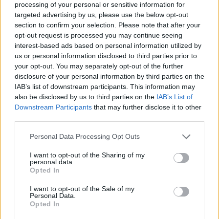
zdravljenju ima pomembno vlogo imunoterapija, ki
processing of your personal or sensitive information for
targeted advertising by us, please use the below opt-out
krepi imunski odziv proti rakavim celicam, ter tarčno
section to confirm your selection. Please note that after your
zdravljenje, ki deluje usmerjeno na specifične
opt-out request is processed you may continue seeing
interest-based ads based on personal information utilized by
molekularne spremembe v tumorju. V določenih
us or personal information disclosed to third parties prior to
primerih se lahko uporabi tudi kemoterapija
," je
your opt-out. You may separately opt-out of the further
disclosure of your personal information by third parties on the
pojasnila Barbara Perić z oddelka za kirurško onkologijo
IAB’s list of downstream participants. This information may
also be disclosed by us to third parties on the
IAB’s List of
na Onkološkem inštitutu Ljubljana.
Downstream Participants
that may further disclose it to other
third parties.
Bolnikom in njihovim svojcem nudi podporo tudi
Please note that this website/app uses one or more Google
Personal Data Processing Opt Outs
Nacionalno društvo bolnikov z melanomom, kjer
services and may gather and store information including but
not limited to your visit or usage behaviour. You may click to
I want to opt-out of the Sharing of my
bolnikom pomagajo razumeti njihovo bolezen in jih
personal data.
grant or deny consent to Google and its third-party tags to
Opted In
spodbujajo, da aktivno sodelujejo pri odločitvah
use your data for below specified purposes in below Google
consent section.
I want to opt-out of the Sale of my
glede zdravljenja
, je pojasnil Janez Sirše iz društva.
Personal Data.
Opted In