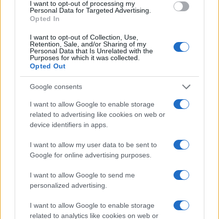
I want to opt-out of processing my
Vir: STA
Personal Data for Targeted Advertising.
Opted In
I want to opt-out of Collection, Use,
Retention, Sale, and/or Sharing of my
Personal Data that Is Unrelated with the
Purposes for which it was collected.
Opozorilo:
Po 297. členu Kazenskega zakonika je
Opted Out
posameznik kazensko odgovoren za javno spodbujanje
sovraštva, nasilja ali nestrpnosti. Komentarji z žaljivimi,
Google consents
rasističnimi, diskriminatornimi ali nezakonitimi vsebinami bodo
I want to allow Google to enable storage
odstranjeni.
Pravila komentiranja →
related to advertising like cookies on web or
device identifiers in apps.
Failed to fetch
I want to allow my user data to be sent to
Google for online advertising purposes.
I want to allow Google to send me
Občine:
Slovenija
personalized advertising.
Kategorije:
Novice
I want to allow Google to enable storage
related to analytics like cookies on web or