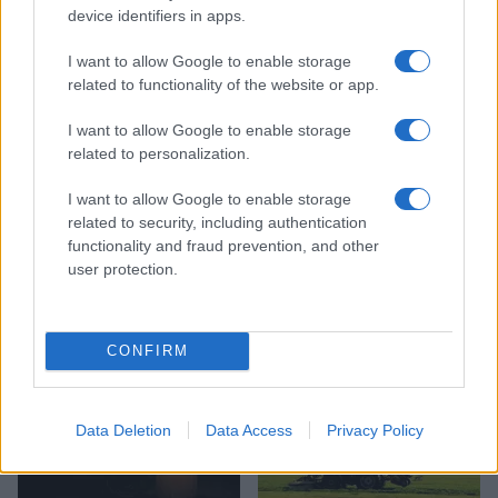
device identifiers in apps.
kožni melanom
preventiva
Ključne besede:
I want to allow Google to enable storage
zaščita pred soncem
kožne bolezni
related to functionality of the website or app.
I want to allow Google to enable storage
related to personalization.
Več iz kraja Slovenija
I want to allow Google to enable storage
related to security, including authentication
functionality and fraud prevention, and other
user protection.
CONFIRM
Policijsko poročilo, 7. 8. 2026
Plohe in nevihte bodo do
večera zajele večji del države
Data Deletion
Data Access
Privacy Policy