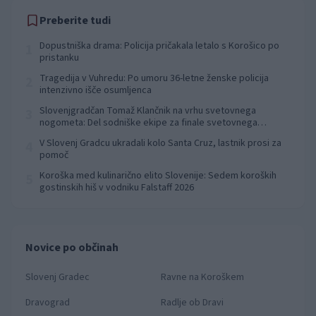
Preberite tudi
Dopustniška drama: Policija pričakala letalo s Korošico po
1
pristanku
Tragedija v Vuhredu: Po umoru 36-letne ženske policija
2
intenzivno išče osumljenca
Slovenjgradčan Tomaž Klančnik na vrhu svetovnega
3
nogometa: Del sodniške ekipe za finale svetovnega
prvenstva
V Slovenj Gradcu ukradali kolo Santa Cruz, lastnik prosi za
4
pomoč
Koroška med kulinarično elito Slovenije: Sedem koroških
5
gostinskih hiš v vodniku Falstaff 2026
Novice po občinah
Slovenj Gradec
Ravne na Koroškem
Dravograd
Radlje ob Dravi