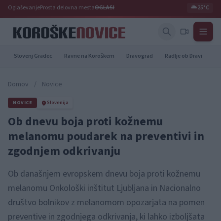
Oglaševanje
Prosta delovna mesta
OGLASI
🌥️
25°C
Slovenj Gradec
Ravne na Koroškem
Dravograd
Radlje ob Dravi
Pr
Domov
/
Novice
NOVICE
Slovenija
Ob dnevu boja proti kožnemu
melanomu poudarek na preventivi in
zgodnjem odkrivanju
Ob današnjem evropskem dnevu boja proti kožnemu
melanomu Onkološki inštitut Ljubljana in Nacionalno
društvo bolnikov z melanomom opozarjata na pomen
preventive in zgodnjega odkrivanja, ki lahko izboljšata