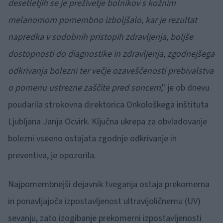
desetletjih se je preživetje bolnikov s kožnim
melanomom pomembno izboljšalo, kar je rezultat
napredka v sodobnih pristopih zdravljenja, boljše
dostopnosti do diagnostike in zdravljenja, zgodnejšega
odkrivanja bolezni ter večje ozaveščenosti prebivalstva
o pomenu ustrezne zaščite pred soncem
," je ob dnevu
poudarila strokovna direktorica Onkološkega inštituta
Ljubljana Janja Ocvirk. Ključna ukrepa za obvladovanje
bolezni vseeno ostajata zgodnje odkrivanje in
preventiva, je opozorila.
Najpomembnejši dejavnik tveganja ostaja prekomerna
in ponavljajoča izpostavljenost ultravijoličnemu (UV)
sevanju, zato izogibanje prekomerni izpostavljenosti