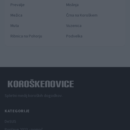
Prevalje
Mislinja
Mežica
Črna na Koroškem
Muta
Vuzenica
Ribnica na Pohorju
Podvelka
Spletni medij koroških dogodkov.
KATEGORIJE
DeSUS
Poplave 2023 - pomoč