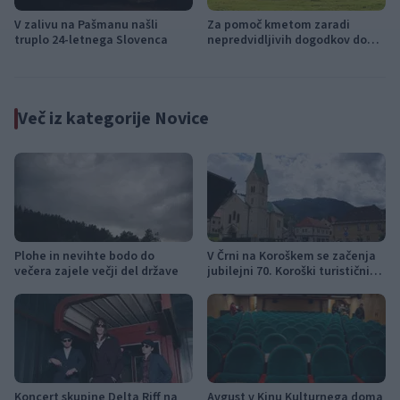
V zalivu na Pašmanu našli
Za pomoč kmetom zaradi
truplo 24-letnega Slovenca
nepredvidljivih dogodkov do
115.000 evrov sredstev
Več iz kategorije Novice
Plohe in nevihte bodo do
V Črni na Koroškem se začenja
večera zajele večji del države
jubilejni 70. Koroški turistični
teden s kar 70 dogodki
Koncert skupine Delta Riff na
Avgust v Kinu Kulturnega doma