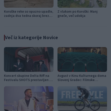
Koroške reke so opazno upadle,
Z vlakom po Koroški: Manj
zadnja dva tedna skoraj brez
gneče, več udobja
dežja
Več iz kategorije Novice
Koncert skupine Delta Riff na
Avgust v Kinu Kulturnega doma
Festivalu SHOTS prestavljen na
Slovenj Gradec: Filmske
jutri
premiere, napete zgodbe in
počitniški kino