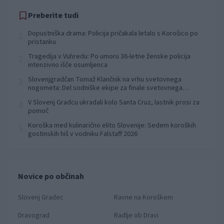
Preberite tudi
Dopustniška drama: Policija pričakala letalo s Korošico po
1
pristanku
Tragedija v Vuhredu: Po umoru 36-letne ženske policija
2
intenzivno išče osumljenca
Slovenjgradčan Tomaž Klančnik na vrhu svetovnega
3
nogometa: Del sodniške ekipe za finale svetovnega
prvenstva
V Slovenj Gradcu ukradali kolo Santa Cruz, lastnik prosi za
4
pomoč
Koroška med kulinarično elito Slovenije: Sedem koroških
5
gostinskih hiš v vodniku Falstaff 2026
Novice po občinah
Slovenj Gradec
Ravne na Koroškem
Dravograd
Radlje ob Dravi