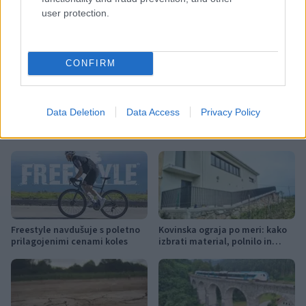
galerija ravne
javne zadeve
Ključne besede:
user protection.
KGLU
odprtje
peter rauch
public matters
razstava
CONFIRM
Data Deletion
Data Access
Privacy Policy
Več iz kraja Ravne na Koroškem
Freestyle navdušuje s poletno
Kovinska ograja po meri: kako
prilagojenimi cenami koles
izbrati material, polnilo in
izvedbo