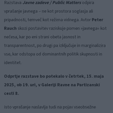
Razstava
Javne zadeve / Public Matters
odpira
vprašanje javnega – ne kot prostora soglasja ali
pripadnosti, temveč kot režima vidnega. Avtor
Peter
Rauch
skozi postavitev raziskuje pomen »javnega« kot
nečesa, kar po eni strani obeta jasnost in
transparentnost, po drugi pa izključuje in marginalizira
vse, kar odstopa od dominantnih politik skupnosti in
identitet.
Odprtje razstave bo potekalo v četrtek, 15. maja
2025, ob 19. uri, v Galeriji Ravne na Partizanski
cesti 8.
Isto vprašanje naslavlja tudi na pojav vseobsežne