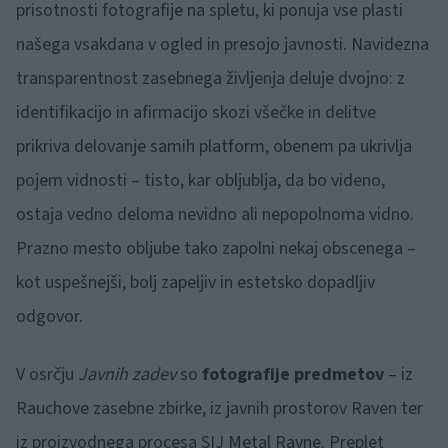
prisotnosti fotografije na spletu, ki ponuja vse plasti
našega vsakdana v ogled in presojo javnosti. Navidezna
transparentnost zasebnega življenja deluje dvojno: z
identifikacijo in afirmacijo skozi všečke in delitve
prikriva delovanje samih platform, obenem pa ukrivlja
pojem vidnosti – tisto, kar obljublja, da bo videno,
ostaja vedno deloma nevidno ali nepopolnoma vidno.
Prazno mesto obljube tako zapolni nekaj obscenega –
kot uspešnejši, bolj zapeljiv in estetsko dopadljiv
odgovor.
V osrčju
Javnih zadev
so
fotografije predmetov
– iz
Rauchove zasebne zbirke, iz javnih prostorov Raven ter
iz proizvodnega procesa SIJ Metal Ravne. Preplet