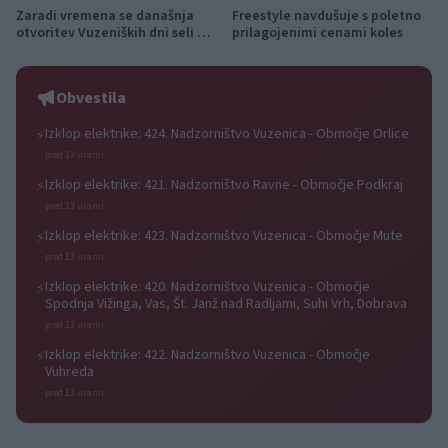
Zaradi vremena se današnja
Freestyle navdušuje s poletno
otvoritev Vuzeniških dni seli v
prilagojenimi cenami koles
KUC Vuzenica
Obvestila
Izklop elektrike: 424. Nadzorništvo Vuzenica - Območje Orlice
⚡
pred 13 urami
Izklop elektrike: 421. Nadzorništvo Ravne - Območje Podkraj
⚡
pred 13 urami
Izklop elektrike: 423. Nadzorništvo Vuzenica - Območje Mute
⚡
pred 13 urami
Izklop elektrike: 420. Nadzorništvo Vuzenica - Območje
⚡
Spodnja Vižinga, Vas, Št. Janž nad Radljami, Suhi Vrh, Dobrava
pred 13 urami
Izklop elektrike: 422. Nadzorništvo Vuzenica - Območje
⚡
Vuhreda
pred 13 urami