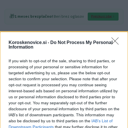
🎁
1 mesec brezplačno!
Beri brez oglasov
Preizkusi zdaj
''
Javne zadeve gledalca postavljajo pred ključno
Koroskenovice.si -
Do Not Process My Personal
vprašanje: kaj danes pomeni javno – in ali lahko še
Information
vedno vztrajamo v skupnem prostoru, ki ne temelji na
If you wish to opt-out of the sale, sharing to third parties, or
nadzoru pomena in identitete, temveč na njunem
processing of your personal or sensitive information for
targeted advertising by us, please use the below opt-out
razpiranju?
''
—
Jernej Kožar, kustos razstave
section to confirm your selection. Please note that after your
opt-out request is processed you may continue seeing
Peter Rauch
je diplomiral na Fakulteti za arhitekturo
interest-based ads based on personal information utilized by
us or personal information disclosed to third parties prior to
Univerze v Ljubljani in magistriral iz fotografije na
your opt-out. You may separately opt-out of the further
Central Saint Martins College of Art and Design v
disclosure of your personal information by third parties on the
IAB’s list of downstream participants. This information may
Londonu. Predaval je na Oddelku za fotografijo VIST ter
also be disclosed by us to third parties on the
IAB’s List of
Downstream Participants
that may further disclose it to other