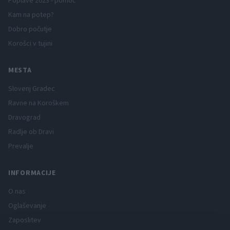
Poplave 2023 - pomoč
Kam na potep?
Dobro počutje
Korošci v tujini
MESTA
Slovenj Gradec
Ravne na Koroškem
Dravograd
Radlje ob Dravi
Prevalje
INFORMACIJE
O nas
Oglaševanje
Zaposlitev