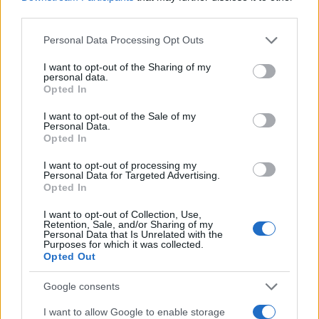
na Akademiji za likovno umetnost in oblikovanje v
third parties.
Ljubljani, kjer trenutno vodi Katedro za fotografijo. V
Please note that this website/app uses one or more Google
Personal Data Processing Opt Outs
svoji ustvarjalni praksi secira materijo grajenih objektov
services and may gather and store information including but
not limited to your visit or usage behaviour. You may click to
I want to opt-out of the Sharing of my
in vztraja v razmerju med dokumentom in konstrukcijo.
personal data.
grant or deny consent to Google and its third-party tags to
Opted In
Na teoretskem področju raziskuje vznik mišljenja v
use your data for below specified purposes in below Google
consent section.
I want to opt-out of the Sale of my
konstituciji objekta ter vprašanje preloma v poljih
Personal Data.
Opted In
umetnosti, znanosti in politike. Leta 2020 je s
I want to opt-out of processing my
somišljeniki ustanovil produkcijski prostor za
Personal Data for Targeted Advertising.
Opted In
fotografijo in sorodne prakse Kela v Ljubljani.
I want to opt-out of Collection, Use,
Retention, Sale, and/or Sharing of my
Personal Data that Is Unrelated with the
Vabljeni, da se udeležite odprtja razstave v Galeriji
Purposes for which it was collected.
Opted Out
Ravne na Ravnah na Koroškem.
Google consents
Vir: KGLU
I want to allow Google to enable storage