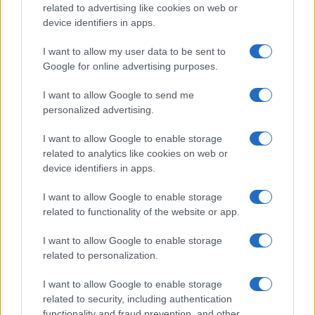
related to advertising like cookies on web or
device identifiers in apps.
I want to allow my user data to be sent to
Google for online advertising purposes.
Opozorilo:
Po 297. členu Kazenskega zakonika je
posameznik kazensko odgovoren za javno spodbujanje
I want to allow Google to send me
sovraštva, nasilja ali nestrpnosti. Komentarji z žaljivimi,
personalized advertising.
rasističnimi, diskriminatornimi ali nezakonitimi vsebinami bodo
I want to allow Google to enable storage
odstranjeni.
Pravila komentiranja →
related to analytics like cookies on web or
device identifiers in apps.
Failed to fetch
I want to allow Google to enable storage
related to functionality of the website or app.
I want to allow Google to enable storage
Občine:
Ravne na Koroškem
related to personalization.
Kategorije:
Novice
Novice
I want to allow Google to enable storage
related to security, including authentication
functionality and fraud prevention, and other