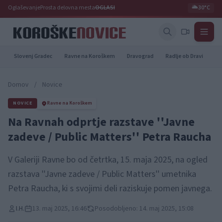
Oglaševanje
Prosta delovna mesta
OGLASI
🌥️
30°C
Slovenj Gradec
Ravne na Koroškem
Dravograd
Radlje ob Dravi
Pr
Domov
/
Novice
NOVICE
Ravne na Koroškem
Na Ravnah odprtje razstave ''Javne
zadeve / Public Matters'' Petra Raucha
V Galeriji Ravne bo od četrtka, 15. maja 2025, na ogled
razstava ''Javne zadeve / Public Matters'' umetnika
Petra Raucha, ki s svojimi deli raziskuje pomen javnega.
I.H.
13. maj 2025, 16:46
Posodobljeno: 14. maj 2025, 15:08