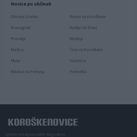
Novice po občinah
Slovenj Gradec
Ravne na Koroškem
Dravograd
Radlje ob Dravi
Prevalje
Mislinja
Mežica
Črna na Koroškem
Muta
Vuzenica
Ribnica na Pohorju
Podvelka
Spletni medij koroških dogodkov.