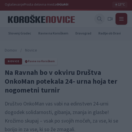
Oglaševanje
Prosta delovna mesta
OGLASI
☀️
13°C
Slovenj Gradec
Ravne na Koroškem
Dravograd
Radlje ob Dravi
Pr
Domov
/
Novice
NOVICE
Ravne na Koroškem
Na Ravnah bo v okviru Društva
OnkoMan potekala 24- urna hoja ter
nogometni turnir
Društvo OnkoMan vas vabi na edinstven 24-urni
dogodek solidarnosti, gibanja, znanja in glasbe!
Krožimo skupaj – vsak po svojih močeh, za vse, ki se
borijo in za vse, ki so že zmagali.