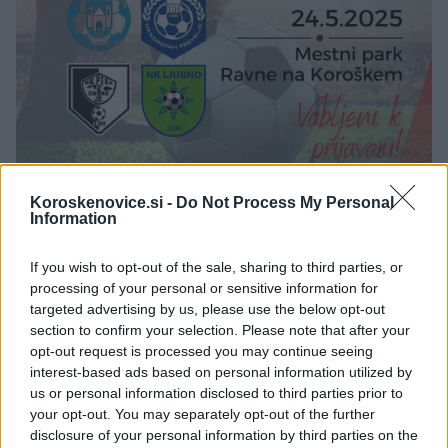
Koroskenovice.si -
Do Not Process My Personal
Information
If you wish to opt-out of the sale, sharing to third parties, or
processing of your personal or sensitive information for
targeted advertising by us, please use the below opt-out
section to confirm your selection. Please note that after your
Pridi, kroži, navijaj, poslušaj, nauči se kaj novega –
opt-out request is processed you may continue seeing
ali pa vse naenkrat!
Vsak korak šteje. Vsak nasmeh
interest-based ads based on personal information utilized by
us or personal information disclosed to third parties prior to
šteje. Skupaj smo močnejši.
your opt-out. You may separately opt-out of the further
disclosure of your personal information by third parties on the