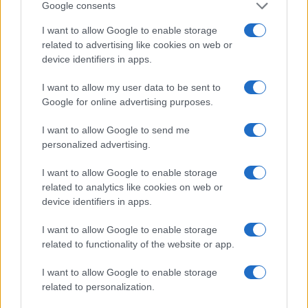
Google consents
Občine:
Ravne na Koroškem
I want to allow Google to enable storage
related to advertising like cookies on web or
Kategorije:
Novice
Novice
device identifiers in apps.
I want to allow my user data to be sent to
boj proti raku
grajski park ravne
Ključne besede:
Google for online advertising purposes.
občina ravne na koroškem
onkoman
I want to allow Google to send me
personalized advertising.
I want to allow Google to enable storage
Več iz kraja Ravne na Koroškem
related to analytics like cookies on web or
device identifiers in apps.
I want to allow Google to enable storage
related to functionality of the website or app.
I want to allow Google to enable storage
related to personalization.
Freestyle navdušuje s poletno
Kovinska ograja po meri: kako
prilagojenimi cenami koles
izbrati material, polnilo in