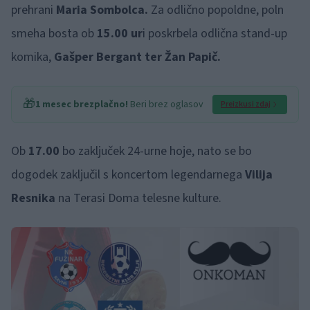
prehrani
Maria Sombolca.
Za odlično popoldne, poln
smeha bosta ob
15.00 ur
i poskrbela odlična stand-up
komika,
Gašper Bergant ter Žan Papič.
🎁
1 mesec brezplačno!
Beri brez oglasov
Preizkusi zdaj
Ob
17.00
bo zaključek 24-urne hoje, nato se bo
dogodek zaključil s koncertom legendarnega
Vilija
Resnika
na Terasi Doma telesne kulture.