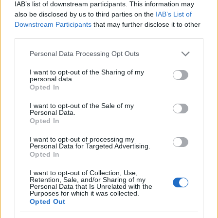
IAB’s list of downstream participants. This information may
Vabljeni, da se udeležite dogodka ter krožite. Vsak
also be disclosed by us to third parties on the
IAB’s List of
udeleženec dobi tudi topel obrok - pasulj.
Downstream Participants
that may further disclose it to other
third parties.
Vir: OnkoMan
Please note that this website/app uses one or more Google
Personal Data Processing Opt Outs
services and may gather and store information including but
not limited to your visit or usage behaviour. You may click to
I want to opt-out of the Sharing of my
personal data.
grant or deny consent to Google and its third-party tags to
Opted In
use your data for below specified purposes in below Google
consent section.
I want to opt-out of the Sale of my
Personal Data.
Opozorilo:
Po 297. členu Kazenskega zakonika je
Opted In
posameznik kazensko odgovoren za javno spodbujanje
sovraštva, nasilja ali nestrpnosti. Komentarji z žaljivimi,
I want to opt-out of processing my
Personal Data for Targeted Advertising.
rasističnimi, diskriminatornimi ali nezakonitimi vsebinami bodo
Opted In
odstranjeni.
Pravila komentiranja →
I want to opt-out of Collection, Use,
Retention, Sale, and/or Sharing of my
Personal Data that Is Unrelated with the
Failed to fetch
Purposes for which it was collected.
Opted Out