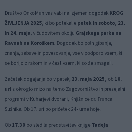
Društvo OnkoMan vas vabi na izjemen dogodek
KROG
ŽIVLJENJA 2025
, ki bo potekal
v petek in soboto, 23.
in 24. maja
, v čudovitem okolju
Grajskega parka na
Ravnah na Koroškem
. Dogodek bo poln gibanja,
znanja, zabave in povezovanja, vse v podporo vsem, ki
se borijo z rakom in v čast vsem, ki so že zmagali.
Začetek dogajanja bo v petek,
23. maja 2025,
ob
10.
uri
z okroglo mizo na temo Zagovorništvo in presejalni
programi v Kuharjevi dvorani, Knjižnice dr. Franca
Sušnika. Ob 17. uri bo pričetek 24- urne hoje.
Ob
17.30
bo sledila predstavitev knjige
Tadeja