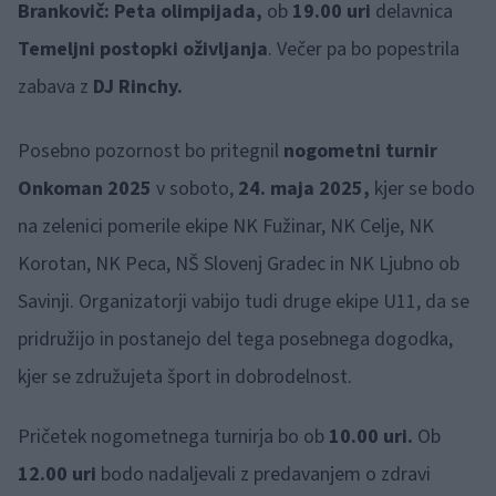
Brankovič: Peta olimpijada,
ob
19.00 uri
delavnica
Temeljni postopki oživljanja
. Večer pa bo popestrila
zabava z
DJ Rinchy.
Posebno pozornost bo pritegnil
nogometni turnir
Onkoman 2025
v soboto,
24. maja 2025,
kjer se bodo
na zelenici pomerile ekipe NK Fužinar, NK Celje, NK
Korotan, NK Peca, NŠ Slovenj Gradec in NK Ljubno ob
Savinji. Organizatorji vabijo tudi druge ekipe U11, da se
pridružijo in postanejo del tega posebnega dogodka,
kjer se združujeta šport in dobrodelnost.
Pričetek nogometnega turnirja bo ob
10.00 uri.
Ob
12.00 uri
bodo nadaljevali z predavanjem o zdravi