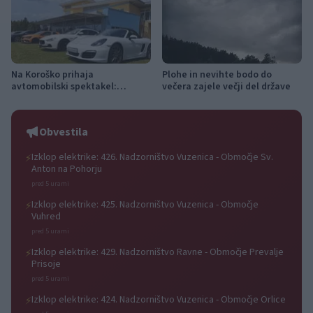
Na Koroško prihaja
Plohe in nevihte bodo do
avtomobilski spektakel:
večera zajele večji del države
Rohnenje motorjev, dvoboji na
progah in atraktivni Car Meet
Obvestila
Izklop elektrike: 426. Nadzorništvo Vuzenica - Območje Sv.
⚡
Anton na Pohorju
pred 5 urami
Izklop elektrike: 425. Nadzorništvo Vuzenica - Območje
⚡
Vuhred
pred 5 urami
Izklop elektrike: 429. Nadzorništvo Ravne - Območje Prevalje
⚡
Prisoje
pred 5 urami
Izklop elektrike: 424. Nadzorništvo Vuzenica - Območje Orlice
⚡