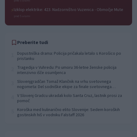
pred 5 urami
Izklop elektrike: 423. Nadzorništvo Vuzenica - Območje Mute
⚡
pred 5 urami
Preberite tudi
Dopustniška drama: Policija pričakala letalo s Korošico po
1
pristanku
Tragedija v Vuhredu: Po umoru 36-letne ženske policija
2
intenzivno išče osumljenca
Slovenjgradčan Tomaž Klančnik na vrhu svetovnega
3
nogometa: Del sodniške ekipe za finale svetovnega
prvenstva
V Slovenj Gradcu ukradali kolo Santa Cruz, lastnik prosi za
4
pomoč
Koroška med kulinarično elito Slovenije: Sedem koroških
5
gostinskih hiš v vodniku Falstaff 2026