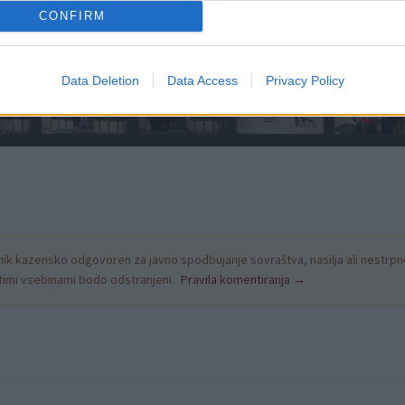
CONFIRM
Data Deletion
Data Access
Privacy Policy
k kazensko odgovoren za javno spodbujanje sovraštva, nasilja ali nestrpno
nitimi vsebinami bodo odstranjeni.
Pravila komentiranja →