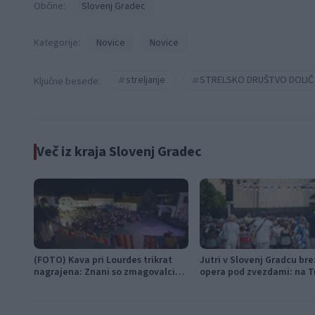
Občine:
Slovenj Gradec
Kategorije:
Novice
Novice
streljanje
STRELSKO DRUŠTVO DOLIČ
Ključne besede:
Več iz kraja Slovenj Gradec
(FOTO) Kava pri Lourdes trikrat
Jutri v Slovenj Gradcu br
nagrajena: Znani so zmagovalci
opera pod zvezdami: na T
festivala SHOTS v Slovenj Gradcu
svobode bo zazvenel Ljub
napoj