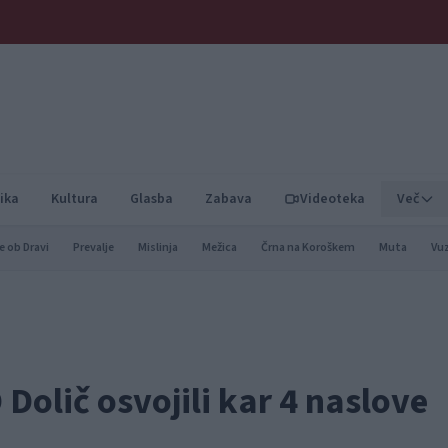
ika
Kultura
Glasba
Zabava
Videoteka
Več
e ob Dravi
Prevalje
Mislinja
Mežica
Črna na Koroškem
Muta
Vu
 Dolič osvojili kar 4 naslove