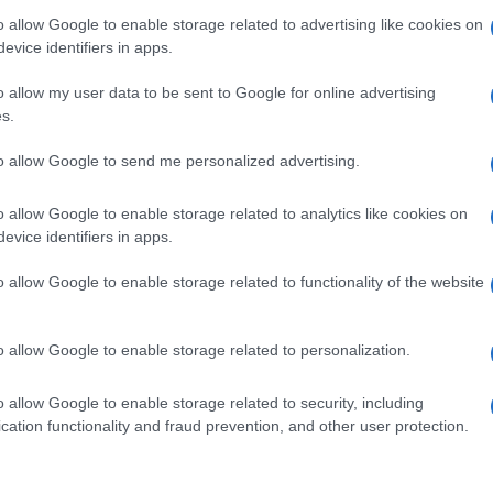
o allow Google to enable storage related to advertising like cookies on
evice identifiers in apps.
r Jure
, ki mu je s
3. mestom
delal družbo na odru za
o allow my user data to be sent to Google for online advertising
s.
 proti koncu malce popustil a vseeno dosegel solidno
7. mesto
to allow Google to send me personalized advertising.
.
o allow Google to enable storage related to analytics like cookies on
evice identifiers in apps.
lov regijskih prvakov.
o allow Google to enable storage related to functionality of the website
dno stopnjujejo formo in se že veselijo državnega prvenstva.
o allow Google to enable storage related to personalization.
valcem.
o allow Google to enable storage related to security, including
cation functionality and fraud prevention, and other user protection.