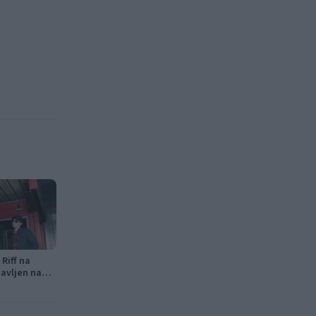
Riff na
avljen na