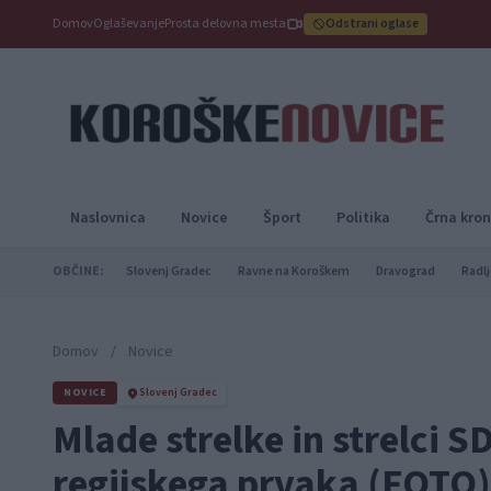
Domov
Oglaševanje
Prosta delovna mesta
Odstrani oglase
Naslovnica
Novice
Šport
Politika
Črna kron
OBČINE:
Slovenj Gradec
Ravne na Koroškem
Dravograd
Radlj
Domov
/
Novice
NOVICE
Slovenj Gradec
Mlade strelke in strelci SD
regijskega prvaka (FOTO)