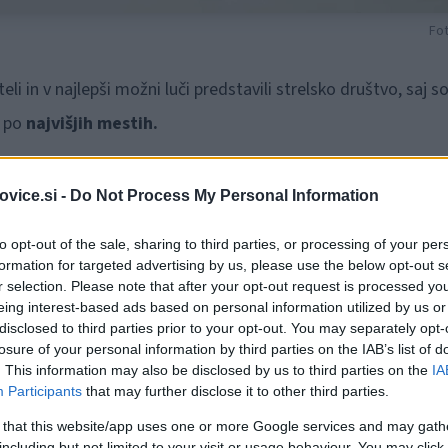
Fot
eli in v najlepši možni luči predstavili strelsko društvo, saj s
i po
najvišjih mestih.
vice.si -
Do Not Process My Personal Information
to opt-out of the sale, sharing to third parties, or processing of your per
inger Teja
in z izjemnim rezultatom
186 krogov
prepričljiv
formation for targeted advertising by us, please use the below opt-out s
r selection. Please note that after your opt-out request is processed y
.
eing interest-based ads based on personal information utilized by us or
disclosed to third parties prior to your opt-out. You may separately opt-
Tudi v tej kategoriji so se lahko veselili uspeha, saj je Erjavec
losure of your personal information by third parties on the IAB’s list of
. This information may also be disclosed by us to third parties on the
IA
gov
prav tako zmagal in postal
regijski prvak.
Participants
that may further disclose it to other third parties.
 that this website/app uses one or more Google services and may gath
including but not limited to your visit or usage behaviour. You may click 