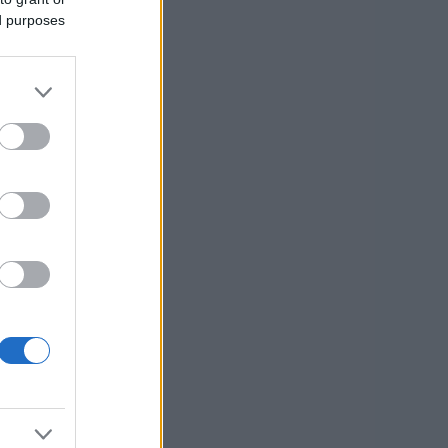
usi zdaj
ed purposes
edel
hov.
usi zdaj