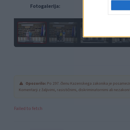
Fotogalerija:
Opozorilo:
Po 297. členu Kazenskega zakonika je posamezni
Komentarji z žaljivimi, rasističnimi, diskriminatornimi ali nezako
Failed to fetch