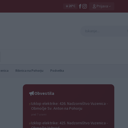
Prijava
☀️
20°C
zenica
Ribnica na Pohorju
Podvelka
Obvestila
Izklop elektrike: 426. Nadzorništvo Vuzenica -
⚡
Območje Sv. Anton na Pohorju
pred 7 urami
Izklop elektrike: 425. Nadzorništvo Vuzenica -
⚡