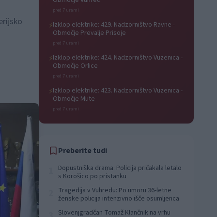
Območje Vuhred
pred 7 urami
erijsko
Izklop elektrike: 429. Nadzorništvo Ravne -
⚡
Območje Prevalje Prisoje
pred 7 urami
Izklop elektrike: 424. Nadzorništvo Vuzenica -
⚡
Območje Orlice
pred 7 urami
Izklop elektrike: 423. Nadzorništvo Vuzenica -
⚡
Območje Mute
pred 7 urami
Preberite tudi
Dopustniška drama: Policija pričakala letalo
1
s Korošico po pristanku
Tragedija v Vuhredu: Po umoru 36-letne
2
ženske policija intenzivno išče osumljenca
Slovenjgradčan Tomaž Klančnik na vrhu
3