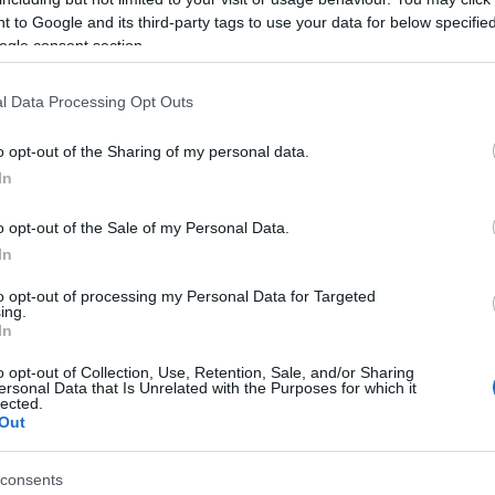
Preizk
 to Google and its third-party tags to use your data for below specifi
ogle consent section.
rezultatom
172 krogov
ostal tik pod stopničkami in tako zas
l Data Processing Opt Outs
o opt-out of the Sharing of my personal data.
tavnico. F
elle Manca
je z odličnim streljanjem pristala na
2.
In
ijska
podprvakinja.
o opt-out of the Sale of my Personal Data.
In
to opt-out of processing my Personal Data for Targeted
avnike in tudi v tej kategoriji so se lahko veselil izjemnih uspe
ing.
In
epričljivo premagal vso konkurenco in tako postal
regijski
o opt-out of Collection, Use, Retention, Sale, and/or Sharing
ersonal Data that Is Unrelated with the Purposes for which it
lected.
Out
Preizk
consents