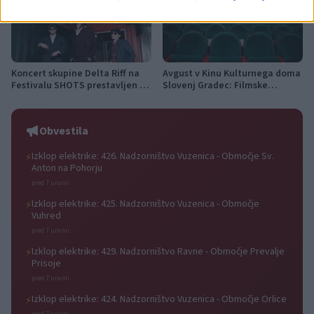
Koncert skupine Delta Riff na
Avgust v Kinu Kulturnega doma
Festivalu SHOTS prestavljen na
Slovenj Gradec: Filmske
jutri
premiere, napete zgodbe in
počitniški kino
Obvestila
Izklop elektrike: 426. Nadzorništvo Vuzenica - Območje Sv.
⚡
Anton na Pohorju
pred 7 urami
Izklop elektrike: 425. Nadzorništvo Vuzenica - Območje
⚡
Vuhred
pred 7 urami
Izklop elektrike: 429. Nadzorništvo Ravne - Območje Prevalje
⚡
Prisoje
pred 7 urami
Izklop elektrike: 424. Nadzorništvo Vuzenica - Območje Orlice
⚡