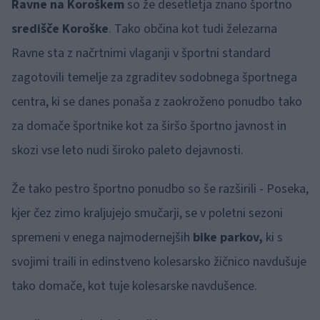
Ravne na Koroškem
so že desetletja znano športno
središče Koroške
. Tako občina kot tudi železarna
Ravne sta z načrtnimi vlaganji v športni standard
zagotovili temelje za zgraditev sodobnega športnega
centra, ki se danes ponaša z zaokroženo ponudbo tako
za domače športnike kot za širšo športno javnost in
skozi vse leto nudi široko paleto dejavnosti.
Že tako pestro športno ponudbo so še razširili - Poseka,
kjer čez zimo kraljujejo smučarji, se v poletni sezoni
spremeni v enega najmodernejših
bike parkov,
ki s
svojimi traili in edinstveno kolesarsko žičnico navdušuje
tako domače, kot tuje kolesarske navdušence.