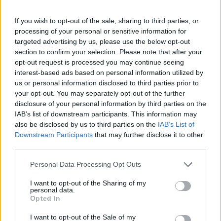
Vabljeni na Ravne, kjer bo letošnja izdaja
If you wish to opt-out of the sale, sharing to third parties, or
Kolesarskega kampa Vida Peršaka znova navdušila.
processing of your personal or sensitive information for
targeted advertising by us, please use the below opt-out
section to confirm your selection. Please note that after your
opt-out request is processed you may continue seeing
interest-based ads based on personal information utilized by
us or personal information disclosed to third parties prior to
your opt-out. You may separately opt-out of the further
Opozorilo:
Po 297. členu Kazenskega zakonika je
disclosure of your personal information by third parties on the
posameznik kazensko odgovoren za javno spodbujanje
IAB’s list of downstream participants. This information may
sovraštva, nasilja ali nestrpnosti. Komentarji z žaljivimi,
also be disclosed by us to third parties on the
IAB’s List of
rasističnimi, diskriminatornimi ali nezakonitimi vsebinami bodo
Downstream Participants
that may further disclose it to other
odstranjeni.
Pravila komentiranja →
third parties.
Please note that this website/app uses one or more Google
Personal Data Processing Opt Outs
services and may gather and store information including but
Failed to fetch
not limited to your visit or usage behaviour. You may click to
I want to opt-out of the Sharing of my
personal data.
grant or deny consent to Google and its third-party tags to
Opted In
use your data for below specified purposes in below Google
consent section.
Občine:
Ravne na Koroškem
I want to opt-out of the Sale of my