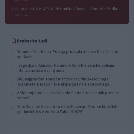
pred 7 urami
Izklop elektrike: 421. Nadzorništvo Ravne - Območje Podkraj
⚡
pred 7 urami
Preberite tudi
Dopustniška drama: Policija pričakala letalo s Korošico po
1
pristanku
Tragedija v Vuhredu: Po umoru 36-letne ženske policija
2
intenzivno išče osumljenca
Slovenjgradčan Tomaž Klančnik na vrhu svetovnega
3
nogometa: Del sodniške ekipe za finale svetovnega
prvenstva
V Slovenj Gradcu ukradali kolo Santa Cruz, lastnik prosi za
4
pomoč
Koroška med kulinarično elito Slovenije: Sedem koroških
5
gostinskih hiš v vodniku Falstaff 2026