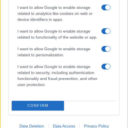
izvedbo
I want to allow Google to enable storage
related to analytics like cookies on web or
device identifiers in apps.
I want to allow Google to enable storage
related to functionality of the website or app.
Koroške reke so opazno upadle,
Z vlakom po Koroški: Manj
zadnja dva tedna skoraj brez
gneče, več udobja
dežja
I want to allow Google to enable storage
related to personalization.
I want to allow Google to enable storage
Več iz kategorije Novice
related to security, including authentication
functionality and fraud prevention, and other
user protection.
CONFIRM
Plohe in nevihte bodo do
V Črni na Koroškem se začenja
večera zajele večji del države
jubilejni 70. Koroški turistični
teden s kar 70 dogodki
Data Deletion
Data Access
Privacy Policy