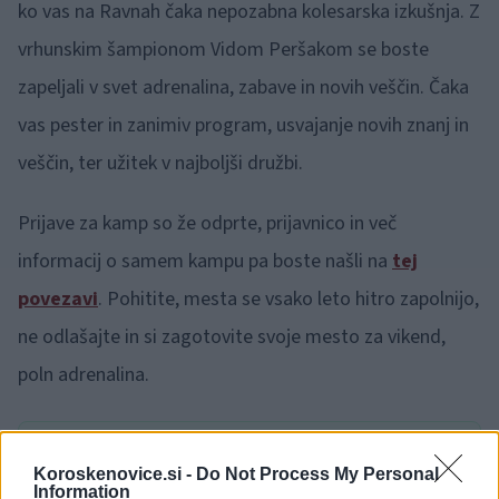
ko vas na Ravnah čaka nepozabna kolesarska izkušnja. Z
vrhunskim šampionom Vidom Peršakom se boste
zapeljali v svet adrenalina, zabave in novih veščin. Čaka
vas pester in zanimiv program, usvajanje novih znanj in
veščin, ter užitek v najboljši družbi.
Prijave za kamp so že odprte, prijavnico in več
informacij o samem kampu pa boste našli na
tej
povezavi
. Pohitite, mesta se vsako leto hitro zapolnijo,
ne odlašajte in si zagotovite svoje mesto za vikend,
poln adrenalina.
🎁
1 mesec brezplačno!
Beri brez oglasov
Preizkusi zdaj
Koroskenovice.si -
Do Not Process My Personal
Information