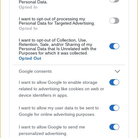
Personal Data.
Opted In
Kategorije:
Novice
Novice
I want to opt-out of processing my
Personal Data for Targeted Advertising.
Opted In
bike park poseka
enduro
Ključne besede:
I want to opt-out of Collection, Use,
kolesarski kamp
prijave
Vid Peršak
Retention, Sale, and/or Sharing of my
Personal Data that Is Unrelated with the
zkštm ravne
Purposes for which it was collected.
Opted Out
Google consents
Več iz kraja Ravne na Koroškem
I want to allow Google to enable storage
related to advertising like cookies on web or
device identifiers in apps.
I want to allow my user data to be sent to
Google for online advertising purposes.
I want to allow Google to send me
Freestyle navdušuje s poletno
Kovinska ograja po meri: kako
personalized advertising.
prilagojenimi cenami koles
izbrati material, polnilo in