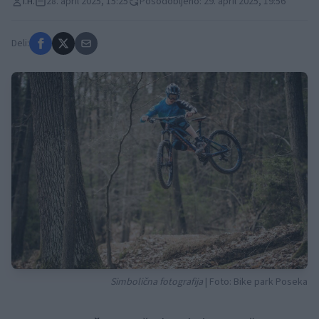
I.H.
28. april 2025, 15:25
Posodobljeno: 29. april 2025, 19:56
Deli:
Simbolična fotografija
| Foto: Bike park Poseka