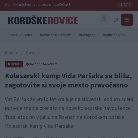
Oglaševanje
Prosta delovna mesta
OGLASI
☀️
21°C
Slovenj Gradec
Ravne na Koroškem
Dravograd
Radlje ob Dravi
Pr
Domov
/
Novice
NOVICE
Ravne na Koroškem
Kolesarski kamp Vida Peršaka se bliža,
zagotovite si svoje mesto pravočasno
Vid Peršak že vrsto let kraljuje na slovenski enduro sceni
in svoje znanje prenaša na nove kolesarske navdušence.
Tudi letos bo v juliju na Ravnah na Koroškem potekal
Kolesarski kamp Vida Peršaka.