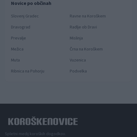
Novice po občinah
Slovenj Gradec
Ravne na Koroškem
Dravograd
Radlje ob Dravi
Prevalje
Mislinja
Mežica
Črna na Koroškem
Muta
Vuzenica
Ribnica na Pohorju
Podvelka
Spletni medij koroških dogodkov.