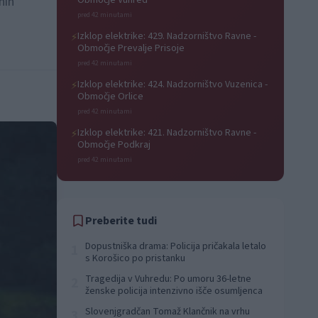
nih
Območje Vuhred
pred 42 minutami
Izklop elektrike: 429. Nadzorništvo Ravne -
⚡
Območje Prevalje Prisoje
pred 42 minutami
Izklop elektrike: 424. Nadzorništvo Vuzenica -
⚡
Območje Orlice
pred 42 minutami
Izklop elektrike: 421. Nadzorništvo Ravne -
⚡
Območje Podkraj
pred 42 minutami
Preberite tudi
Dopustniška drama: Policija pričakala letalo
1
s Korošico po pristanku
Tragedija v Vuhredu: Po umoru 36-letne
2
ženske policija intenzivno išče osumljenca
Slovenjgradčan Tomaž Klančnik na vrhu
3