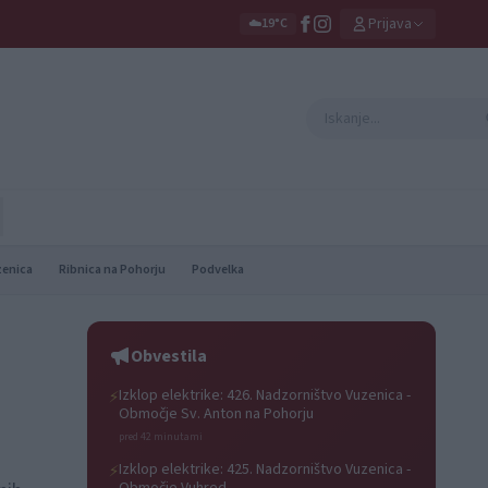
Prijava
☁️
19°C
zenica
Ribnica na Pohorju
Podvelka
Obvestila
Izklop elektrike: 426. Nadzorništvo Vuzenica -
⚡
Območje Sv. Anton na Pohorju
pred 42 minutami
Izklop elektrike: 425. Nadzorništvo Vuzenica -
⚡