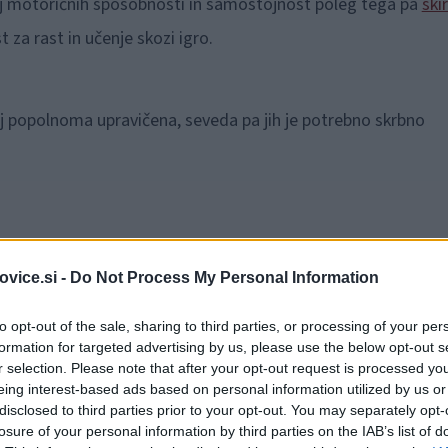
zvoj motoričnih sposobnosti in samostojnost poleg tega pa
ski
 za rast in učenje skozi igro.
rej popolnoma upravičena, seveda pa jih je potrebno skrbno
ki se že na prvi pogled razlikujejo v različnih barvnih
vice.si -
Do Not Process My Personal Information
ričakovanja ljudi zelo različna, boste v ponudbi našli tudi
to opt-out of the sale, sharing to third parties, or processing of your per
formation for targeted advertising by us, please use the below opt-out s
r selection. Please note that after your opt-out request is processed y
eing interest-based ads based on personal information utilized by us or
Preizk
disclosed to third parties prior to your opt-out. You may separately opt-
losure of your personal information by third parties on the IAB’s list of