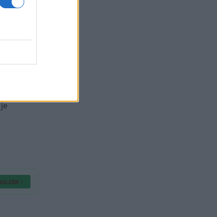
 je
usi zdaj