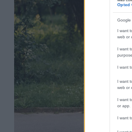
Opted 
Google 
I want t
web or d
I want t
purpose
I want 
I want t
web or d
I want t
or app.
I want t
I want t