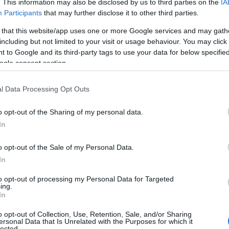
. This information may also be disclosed by us to third parties on the
IA
Participants
that may further disclose it to other third parties.
 that this website/app uses one or more Google services and may gath
lajšim in večjim otrokom. Zato v tej kategoriji skirojev ločim
including but not limited to your visit or usage behaviour. You may click 
eden zadaj
) in dvokolesne skiroje z dvema kolesoma, enim sp
 to Google and its third-party tags to use your data for below specifi
ogle consent section.
ni odraslim oseba in najstnikom. Gre za posodobljene in trpe
l Data Processing Opt Outs
ne ležaje in tudi vzmetenje. Odrasli jih pretežno uporabljajo
o opt-out of the Sharing of my personal data.
In
zvajanju različnih skokov, obratov in raznih trikov. Zato imaj
o opt-out of the Sale of my Personal Data.
adi česar se zlepa ne poškodujejo in so izjemno vzdržljivi.
In
ojev, ki omogoča vožnjo s pomočjo motorja. Zato so odlična 
to opt-out of processing my Personal Data for Targeted
 premagati daljše razdalje.
ing.
In
o opt-out of Collection, Use, Retention, Sale, and/or Sharing
ersonal Data that Is Unrelated with the Purposes for which it
lected.