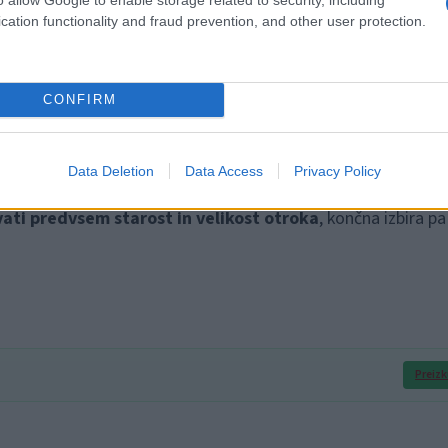
cation functionality and fraud prevention, and other user protection.
CONFIRM
e in katerega izbrati?
Data Deletion
Data Access
Privacy Policy
ati predvsem starost in velikost otroka
, končna izbira pa
Preizk