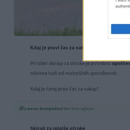
authenti
Kdaj je pravi čas za nakup skiroja za otrok
Pri izbiri skiroja za otroke je potrebno
upoštev
odvisna tudi od motoričnih sposobnosti.
Kdaj je torej pravi čas za nakup?
🎁
1 mesec brezplačno!
Beri brez oglasov
Skiroji za mlajše otroke