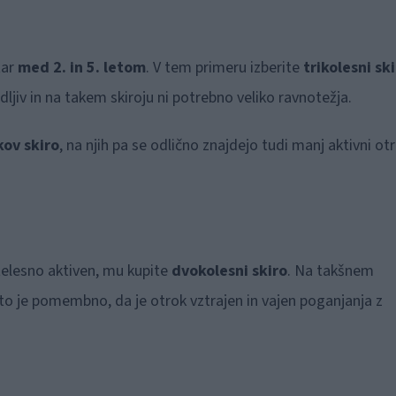
tar
med 2. in 5. letom
. V tem primeru izberite
trikolesni sk
vodljiv in na takem skiroju ni potrebno veliko ravnotežja.
kov skiro
, na njih pa se odlično znajdejo tudi manj aktivni otr
 telesno aktiven, mu kupite
dvokolesni skiro
. Na takšnem
ato je pomembno, da je otrok vztrajen in vajen poganjanja z