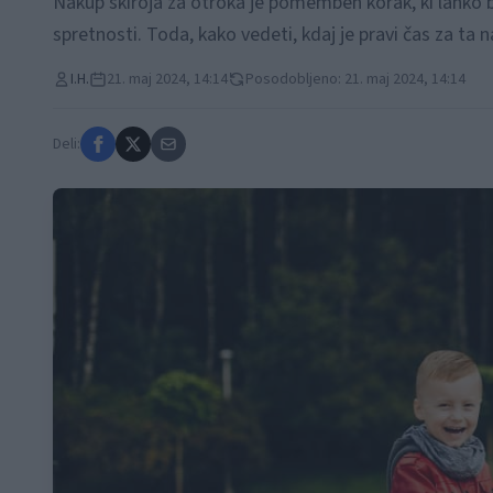
Nakup skiroja za otroka je pomemben korak, ki lahko b
spretnosti. Toda, kako vedeti, kdaj je pravi čas za ta 
I.H.
21. maj 2024, 14:14
Posodobljeno: 21. maj 2024, 14:14
Deli: