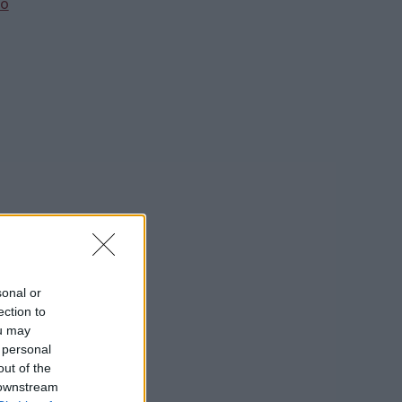
ro
sonal or
ection to
ou may
 personal
usi zdaj
out of the
 downstream