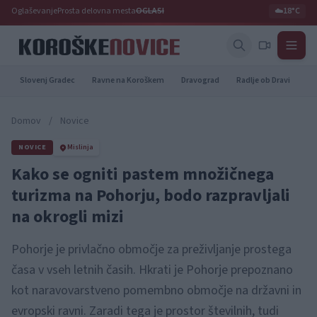
Oglaševanje
Prosta delovna mesta
OGLASI
☁️
18°C
Slovenj Gradec
Ravne na Koroškem
Dravograd
Radlje ob Dravi
Pr
Domov
/
Novice
NOVICE
Mislinja
Kako se ogniti pastem množičnega
turizma na Pohorju, bodo razpravljali
na okrogli mizi
Pohorje je privlačno območje za preživljanje prostega
časa v vseh letnih časih. Hkrati je Pohorje prepoznano
kot naravovarstveno pomembno območje na državni in
evropski ravni. Zaradi tega je prostor številnih, tudi