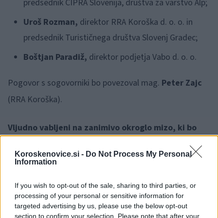
predsednik CIPRA Slovenija, društva za varstvo Alp;
Uroš Rozman,
direktor RRA Koroška d. o. o. in
predsednik Turističnega društva Slovenj Gradec;
Boštjan Paradiž,
direktor podjetja Vabo d. o. o.
Pogovor s sogovorniki bo povezoval mag.
Peter Zajc
(RRA Koroška).
Vljudno vabljeni na zanimivo okroglo mizo, ki bo
ponudila boljši vpogled v razvoj, vzdržnost in
Koroskenovice.si -
Do Not Process My Personal
usmerjenost turizma na Koroškem.
Information
If you wish to opt-out of the sale, sharing to third parties, or
processing of your personal or sensitive information for
targeted advertising by us, please use the below opt-out
section to confirm your selection. Please note that after your