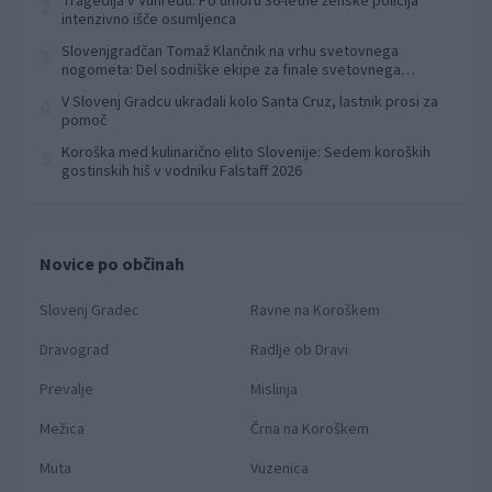
Tragedija v Vuhredu: Po umoru 36-letne ženske policija
2
intenzivno išče osumljenca
Slovenjgradčan Tomaž Klančnik na vrhu svetovnega
3
nogometa: Del sodniške ekipe za finale svetovnega
prvenstva
V Slovenj Gradcu ukradali kolo Santa Cruz, lastnik prosi za
4
pomoč
Koroška med kulinarično elito Slovenije: Sedem koroških
5
gostinskih hiš v vodniku Falstaff 2026
Novice po občinah
Slovenj Gradec
Ravne na Koroškem
Dravograd
Radlje ob Dravi
Prevalje
Mislinja
Mežica
Črna na Koroškem
Muta
Vuzenica