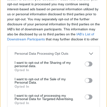
opt-out request is processed you may continue seeing
Opozorilo:
Po 297. členu Kazenskega zakonika je
interest-based ads based on personal information utilized by
posameznik kazensko odgovoren za javno spodbujanje
us or personal information disclosed to third parties prior to
sovraštva, nasilja ali nestrpnosti. Komentarji z žaljivimi,
your opt-out. You may separately opt-out of the further
rasističnimi, diskriminatornimi ali nezakonitimi vsebinami bodo
disclosure of your personal information by third parties on the
odstranjeni.
Pravila komentiranja →
IAB’s list of downstream participants. This information may
also be disclosed by us to third parties on the
IAB’s List of
Downstream Participants
that may further disclose it to other
Failed to fetch
third parties.
Please note that this website/app uses one or more Google
Personal Data Processing Opt Outs
services and may gather and store information including but
Občine:
Mislinja
not limited to your visit or usage behaviour. You may click to
I want to opt-out of the Sharing of my
personal data.
grant or deny consent to Google and its third-party tags to
Opted In
use your data for below specified purposes in below Google
Kategorije:
Novice
Novice
consent section.
I want to opt-out of the Sale of my
Personal Data.
občina mislinja
okrogla miza
Opted In
Ključne besede:
Pohorje
RRA Koroške
trajnost
turizem
I want to opt-out of processing my
Personal Data for Targeted Advertising.
Opted In