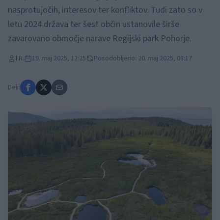
nasprotujočih, interesov ter konfliktov. Tudi zato so v
letu 2024 država ter šest občin ustanovile širše
zavarovano območje narave Regijski park Pohorje.
I.H.
19. maj 2025, 12:25
Posodobljeno: 20. maj 2025, 08:17
Deli: