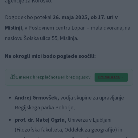
agencije za Koroško.
Dogodek bo potekal
26. maja 2025, ob 17. uri v
Mislinji
, v Poslovnem centru Lopan – mala dvorana, na
naslovu Šolska ulica 55, Mislinja.
Na okrogli mizi bodo poglede soočili:
🎁
1 mesec brezplačno!
Beri brez oglasov
Preizkusi zdaj
Andrej Grmovšek,
vodja skupine za upravljanje
Regijskega parka Pohorje;
prof. dr. Matej Ogrin,
Univerza v Ljubljani
(Filozofska fakulteta, Oddelek za geografijo) in