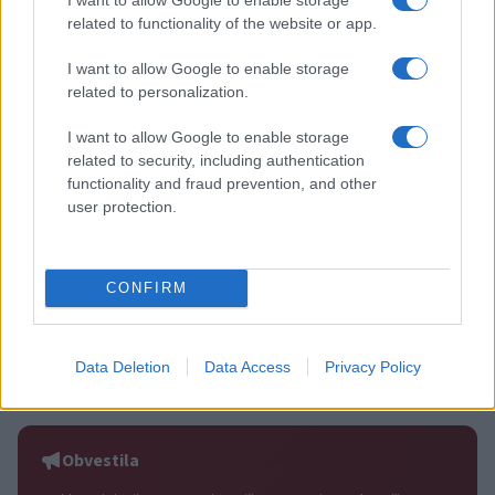
Več iz kategorije Novice
related to functionality of the website or app.
I want to allow Google to enable storage
related to personalization.
I want to allow Google to enable storage
related to security, including authentication
functionality and fraud prevention, and other
Plohe in nevihte bodo do
V Črni na Koroškem se začenja
user protection.
večera zajele večji del države
jubilejni 70. Koroški turistični
teden s kar 70 dogodki
CONFIRM
Data Deletion
Data Access
Privacy Policy
Koncert skupine Delta Riff na
Avgust v Kinu Kulturnega doma
Festivalu SHOTS prestavljen na
Slovenj Gradec: Filmske
jutri
premiere, napete zgodbe in
počitniški kino
Obvestila