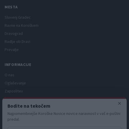
MESTA
Slovenj Gradec
Ravne na Koroškem
Dravograd
Radlje ob Dravi
Prevalje
INFORMACIJE
O nas
Oglaševanje
Zaposlitev
Pravno obvestilo
×
Bodite na tekočem
Zasebnost in piškotki
Najpomembnejše Koroške Novice novice naravnost v vaš e-poštni
Storitve
predal.
Naročnine