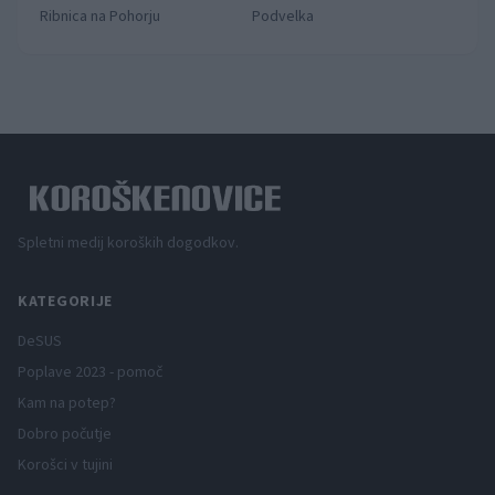
Ribnica na Pohorju
Podvelka
Spletni medij koroških dogodkov.
KATEGORIJE
DeSUS
Poplave 2023 - pomoč
Kam na potep?
Dobro počutje
Korošci v tujini