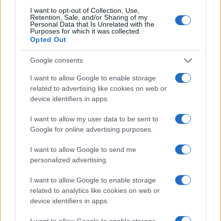
I want to opt-out of Collection, Use,
Retention, Sale, and/or Sharing of my
Več iz kraja Mislinja
Personal Data that Is Unrelated with the
Purposes for which it was collected.
Opted Out
Google consents
I want to allow Google to enable storage
related to advertising like cookies on web or
device identifiers in apps.
Freestyle navdušuje s poletno
Pol stoletja glasbe na tromeji:
prilagojenimi cenami koles
Graška Gora obeležuje 50.
jubilejni festival narodno-
I want to allow my user data to be sent to
zabavne glasbe
Google for online advertising purposes.
I want to allow Google to send me
personalized advertising.
(VIDEO) Skupina iTAK
Jutro, ki ga Koroška ne bo nikoli
I want to allow Google to enable storage
predstavlja poletno uspešnico
pozabila: Tri leta od uničujoče
related to analytics like cookies on web or
»Srnica«
ujme
device identifiers in apps.
I want to allow Google to enable storage