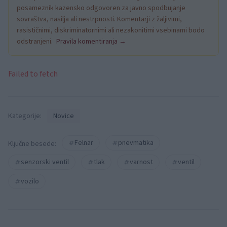
posameznik kazensko odgovoren za javno spodbujanje
sovraštva, nasilja ali nestrpnosti. Komentarji z žaljivimi,
rasističnimi, diskriminatornimi ali nezakonitimi vsebinami bodo
odstranjeni.
Pravila komentiranja →
Failed to fetch
Kategorije:
Novice
Felnar
pnevmatika
Ključne besede:
senzorski ventil
tlak
varnost
ventil
vozilo