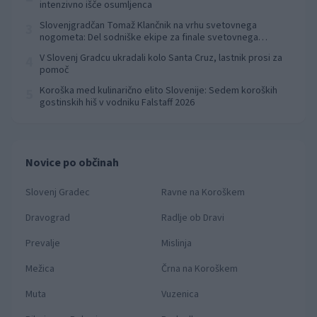
intenzivno išče osumljenca
Slovenjgradčan Tomaž Klančnik na vrhu svetovnega
3
nogometa: Del sodniške ekipe za finale svetovnega
prvenstva
V Slovenj Gradcu ukradali kolo Santa Cruz, lastnik prosi za
4
pomoč
Koroška med kulinarično elito Slovenije: Sedem koroških
5
gostinskih hiš v vodniku Falstaff 2026
Novice po občinah
Slovenj Gradec
Ravne na Koroškem
Dravograd
Radlje ob Dravi
Prevalje
Mislinja
Mežica
Črna na Koroškem
Muta
Vuzenica