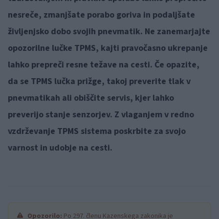
nesreče, zmanjšate porabo goriva in podaljšate
življenjsko dobo svojih pnevmatik. Ne zanemarjajte
opozorilne lučke TPMS, kajti pravočasno ukrepanje
lahko prepreči resne težave na cesti. Če opazite,
da se TPMS lučka prižge, takoj preverite tlak v
pnevmatikah ali obiščite servis, kjer lahko
preverijo stanje senzorjev. Z vlaganjem v redno
vzdrževanje TPMS sistema poskrbite za svojo
varnost in udobje na cesti.
Opozorilo:
Po 297. členu Kazenskega zakonika je