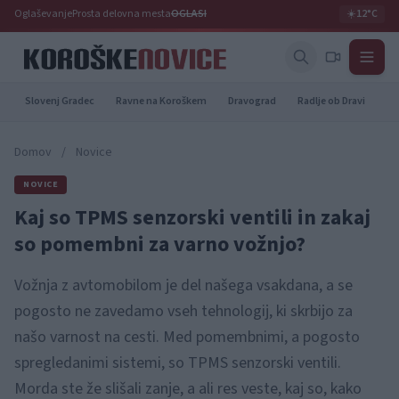
Oglaševanje
Prosta delovna mesta
OGLASI
☀️
12°C
Slovenj Gradec
Ravne na Koroškem
Dravograd
Radlje ob Dravi
Pr
Domov
/
Novice
NOVICE
Kaj so TPMS senzorski ventili in zakaj
so pomembni za varno vožnjo?
Vožnja z avtomobilom je del našega vsakdana, a se
pogosto ne zavedamo vseh tehnologij, ki skrbijo za
našo varnost na cesti. Med pomembnimi, a pogosto
spregledanimi sistemi, so TPMS senzorski ventili.
Morda ste že slišali zanje, a ali res veste, kaj so, kako