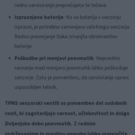
redno servisiranje preprečujeta te težave.
Izpraznjene baterije
: Ko se baterija v senzorju
izprazni, je potrebna zamenjava celotnega senzorja.
Redno preverjanje tlaka zmanjša obremenitev
baterije.
Poškodbe pri menjavi pnevmatik
: Nepravilno
ravnanje med menjavo pnevmatik lahko poškoduje
senzorje. Zato je pomembno, da servisiranje opravi
usposobljen tehnik.
TPMS senzorski ventili so pomemben del sodobnih
vozil, ki zagotavljajo varnost, učinkovitost in dolgo
življenjsko dobo pnevmatik. Z rednim
vzdrževanjem in pravilno uporabo lahko preprečite