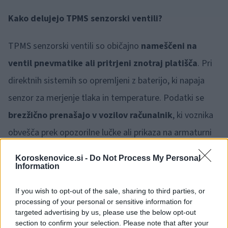
Kako delujejo TPMS senzorski ventili?
TPMS senzorski ventili so običajno
nameščeni na
ventil pnevmatike ali pritrjeni znotraj platišča
. Pri
direktnih sistemih so opremljeni z baterijo, ki napaja
senzor za merjenje tlaka in temperature. Podatki se
brezžično prenašajo v vozilov računalnik
, ki voznika
obvešča prek opozorilne lučke ali prikaza na armaturni
plošči. Baterije v senzorjih običajno zdržijo od 5 do 10
Koroskenovice.si -
Do Not Process My Personal
let, odvisno od pogostosti uporabe in pogojev vožnje.
Information
If you wish to opt-out of the sale, sharing to third parties, or
Pri posrednih TPMS sistemih senzorji ne merijo tlaka
processing of your personal or sensitive information for
neposredno, temveč
analizirajo hitrost vrtenja koles
targeted advertising by us, please use the below opt-out
section to confirm your selection. Please note that after your