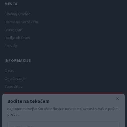
MESTA
Slovenj Gradec
Ravne na Koroškem
Dravograd
Radlje ob Dravi
Prevalje
INFORMACIJE
O nas
Oglaševanje
Zaposlitev
Pravno obvestilo
×
Bodite na tekočem
Zasebnost in piškotki
Najpomembnejše Koroške Novice novice naravnost v vaš e-poštni
Storitve
predal.
Naročnine
Pogoji uporabe