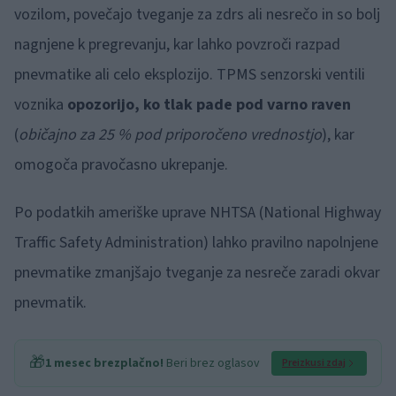
vozilom, povečajo tveganje za zdrs ali nesrečo in so bolj
nagnjene k pregrevanju, kar lahko povzroči razpad
pnevmatike ali celo eksplozijo. TPMS senzorski ventili
voznika
opozorijo, ko tlak pade pod varno raven
(
običajno za 25 % pod priporočeno vrednostjo
), kar
omogoča pravočasno ukrepanje.
Po podatkih ameriške uprave NHTSA (National Highway
Traffic Safety Administration) lahko pravilno napolnjene
pnevmatike zmanjšajo tveganje za nesreče zaradi okvar
pnevmatik.
🎁
1 mesec brezplačno!
Beri brez oglasov
Preizkusi zdaj