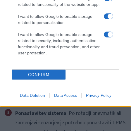
related to functionality of the website or app.
Zamenjava baterij ali senzorjev
: Baterije v
I want to allow Google to enable storage
TPMS senzorjih niso zamenljive, zato je ob
related to personalization.
izpraznitvi baterije ali okvari senzorja potrebna
I want to allow Google to enable storage
zamenjava celotnega senzorja. To je še posebej
related to security, including authentication
functionality and fraud prevention, and other
pomembno po 5–10 letih uporabe.
user protection.
Uporaba pravilnih materialov
: Pri servisiranju
TPMS ventilov je ključno uporabljati nikljane jedre
CONFIRM
ventilov in ustrezne pokrovčke, da preprečite
galvansko korozijo, ki lahko poškoduje aluminijaste
Data Deletion
Data Access
Privacy Policy
ventile.
Ponastavitev sistema
: Po rotaciji pnevmatik ali
zamenjavi senzorjev je potrebno ponastaviti TPMS