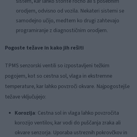
sistem, kar lahko storite ročno ali s posebnim
orodjem, odvisno od vozila. Nekateri sistemi se
samodejno učijo, medtem ko drugi zahtevajo
programiranje z diagnostičnim orodjem.
Pogoste težave in kako jih rešiti
TPMS senzorski ventili so izpostavljeni težkim
pogojem, kot so cestna sol, vlaga in ekstremne
temperature, kar lahko povzroči okvare. Najpogostejše
težave vključujejo:
Korozija
: Cestna sol in vlaga lahko povzročita
korozijo ventilov, kar vodi do puščanja zraka ali
okvare senzorja. Uporaba ustreznih pokrovčkov in