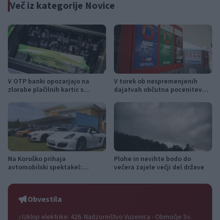
Več iz kategorije Novice
V OTP banki opozarjajo na
V torek ob nespremenjenih
zlorabe plačilnih kartic s
dajatvah občutna pocenitev
skimmingom
goriv
Na Koroško prihaja
Plohe in nevihte bodo do
avtomobilski spektakel:
večera zajele večji del države
Rohnenje motorjev, dvoboji na
progah in atraktivni Car Meet
Obvestila
Izklop elektrike: 426. Nadzorništvo Vuzenica - Območje Sv.
⚡