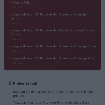
Anton na Pohorju
pred 5 urami
Izklop elektrike: 425. Nadzorništvo Vuzenica - Območje
⚡
Vuhred
pred 5 urami
Izklop elektrike: 429. Nadzorništvo Ravne - Območje Prevalje
⚡
Prisoje
pred 5 urami
Izklop elektrike: 424. Nadzorništvo Vuzenica - Območje Orlice
⚡
pred 5 urami
Izklop elektrike: 423. Nadzorništvo Vuzenica - Območje Mute
⚡
pred 5 urami
Preberite tudi
Dopustniška drama: Policija pričakala letalo s Korošico po
1
pristanku
Tragedija v Vuhredu: Po umoru 36-letne ženske policija
2