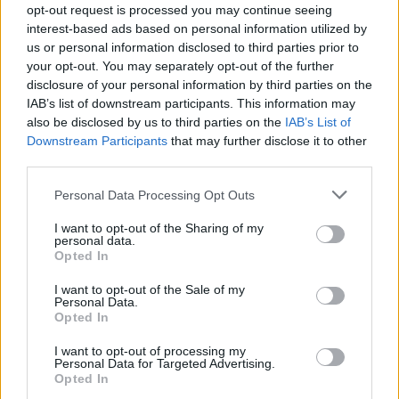
prek sistema ABS
. Čeprav so ti sistemi cenejši, so
opt-out request is processed you may continue seeing
manj natančni in zahtevajo ponastavitev po menjavi ali
interest-based ads based on personal information utilized by
us or personal information disclosed to third parties prior to
rotaciji pnevmatik.
your opt-out. You may separately opt-out of the further
disclosure of your personal information by third parties on the
IAB’s list of downstream participants. This information may
also be disclosed by us to third parties on the
IAB’s List of
Downstream Participants
that may further disclose it to other
third parties.
Please note that this website/app uses one or more Google
Personal Data Processing Opt Outs
services and may gather and store information including but
not limited to your visit or usage behaviour. You may click to
I want to opt-out of the Sharing of my
personal data.
grant or deny consent to Google and its third-party tags to
Opted In
use your data for below specified purposes in below Google
consent section.
I want to opt-out of the Sale of my
Personal Data.
Opted In
Vzdrževanje TPMS senzorskih ventilov
I want to opt-out of processing my
Personal Data for Targeted Advertising.
Opted In
Da bi TPMS senzorski ventili delovali zanesljivo, je