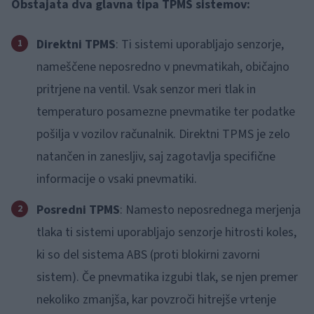
Obstajata dva glavna tipa TPMS sistemov:
Direktni TPMS
: Ti sistemi uporabljajo senzorje,
nameščene neposredno v pnevmatikah, običajno
pritrjene na ventil. Vsak senzor meri tlak in
temperaturo posamezne pnevmatike ter podatke
pošilja v vozilov računalnik. Direktni TPMS je zelo
natančen in zanesljiv, saj zagotavlja specifične
informacije o vsaki pnevmatiki.
Posredni TPMS
: Namesto neposrednega merjenja
tlaka ti sistemi uporabljajo senzorje hitrosti koles,
ki so del sistema ABS (proti blokirni zavorni
sistem). Če pnevmatika izgubi tlak, se njen premer
nekoliko zmanjša, kar povzroči hitrejše vrtenje