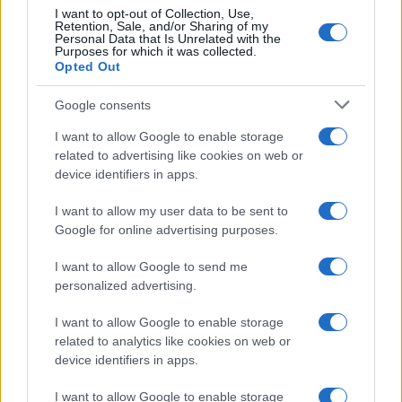
I want to opt-out of Collection, Use,
potrebno redno vzdrževanje:
Retention, Sale, and/or Sharing of my
Personal Data that Is Unrelated with the
Purposes for which it was collected.
Opted Out
Redno preverjanje tlaka
: Kljub TPMS sistemu je
priporočljivo ročno preverjati tlak v pnevmatikah
Google consents
vsaj enkrat mesečno z zanesljivim merilnikom
I want to allow Google to enable storage
related to advertising like cookies on web or
tlaka. TPMS opozorilo se namreč sproži šele, ko
device identifiers in apps.
tlak pade za približno 25 %, kar je že pod varno
I want to allow my user data to be sent to
mejo.
Google for online advertising purposes.
Servisiranje ventilov
: Pri menjavi pnevmatik je
I want to allow Google to send me
priporočljivo zamenjati servisni komplet TPMS
personalized advertising.
ventila, ki vključuje tesnila, jedro ventila in
I want to allow Google to enable storage
pokrovček, saj se ti deli sčasoma obrabijo ali
related to analytics like cookies on web or
device identifiers in apps.
korodirajo. Korozija, zlasti zaradi cestne soli in
I want to allow Google to enable storage
vlage, je pogost vzrok okvar TPMS senzorjev.