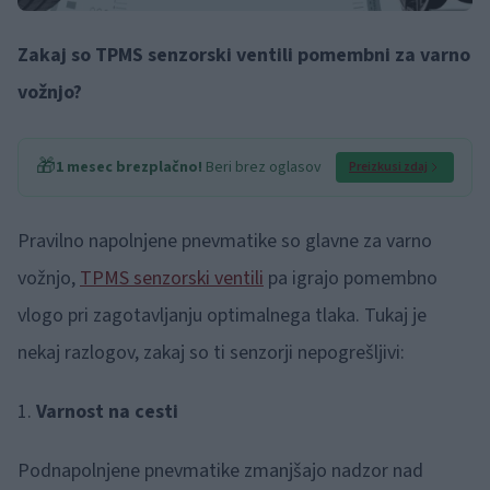
Zakaj so TPMS senzorski ventili pomembni za varno
vožnjo?
🎁
1 mesec brezplačno!
Beri brez oglasov
Preizkusi zdaj
Pravilno napolnjene pnevmatike so glavne za varno
vožnjo,
TPMS senzorski ventili
pa igrajo pomembno
vlogo pri zagotavljanju optimalnega tlaka. Tukaj je
nekaj razlogov, zakaj so ti senzorji nepogrešljivi:
1.
Varnost na cesti
Podnapolnjene pnevmatike zmanjšajo nadzor nad