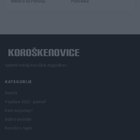
Ribnica na Pohorju
Podvelka
Spletni medij koroških dogodkov.
KATEGORIJE
DeSUS
Poplave 2023 - pomoč
Kam na potep?
Dobro počutje
Korošci v tujini