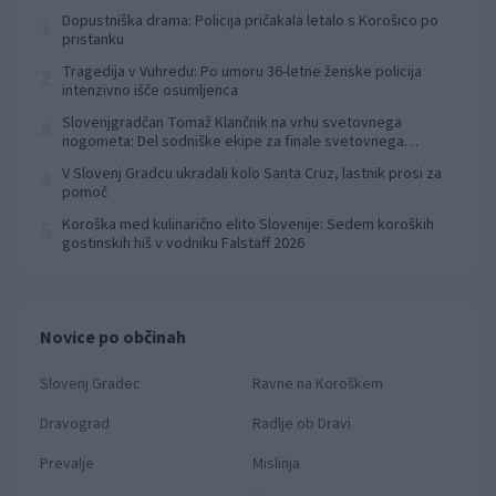
Dopustniška drama: Policija pričakala letalo s Korošico po
1
pristanku
Tragedija v Vuhredu: Po umoru 36-letne ženske policija
2
intenzivno išče osumljenca
Slovenjgradčan Tomaž Klančnik na vrhu svetovnega
3
nogometa: Del sodniške ekipe za finale svetovnega
prvenstva
V Slovenj Gradcu ukradali kolo Santa Cruz, lastnik prosi za
4
pomoč
Koroška med kulinarično elito Slovenije: Sedem koroških
5
gostinskih hiš v vodniku Falstaff 2026
Novice po občinah
Slovenj Gradec
Ravne na Koroškem
Dravograd
Radlje ob Dravi
Prevalje
Mislinja