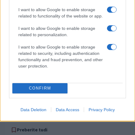
I want to allow Google to enable storage
Izklop elektrike: 417. Nadzorništvo Vuzenica - Območje Sv.
⚡
Anton na Pohorju in Zg. Sv. Vid
related to functionality of the website or app.
pred 9 urami
I want to allow Google to enable storage
Izklop elektrike: 419. Nadzorništvo Vuzenica - Območje
⚡
related to personalization.
Radlje, Dobrava
pred 9 urami
I want to allow Google to enable storage
Izklop elektrike: 418. Nadzorništvo Slovenj Gradec - Območje
⚡
related to security, including authentication
Otiški Vrh
functionality and fraud prevention, and other
pred 9 urami
user protection.
Izklop elektrike: 416. Nadzorništvo Slovenj Gradec - Območje
⚡
Gornji Dolič, Završe, Kozjak, Tolsti vrh pri Mislinji, Srednji
Dolič, Paka
pred 9 urami
CONFIRM
Izklop elektrike: 412. Nadzorništvo Ravne - Območje Zg.
⚡
Strojne
pred 9 urami
Data Deletion
Data Access
Privacy Policy
Preberite tudi