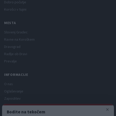
Dobro počutje
Korošci v tujini
MESTA
Slovenj Gradec
Ravne na Koroškem
Dravograd
Radlje ob Dravi
Prevalje
INFORMACIJE
O nas
Oglaševanje
Zaposlitev
Pravno obvestilo
×
Bodite na tekočem
Zasebnost in piškotki