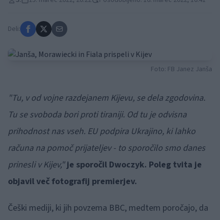
S.
15. marec 2022, 20:22
Posodobljeno: 16. marec 2022, 10:41
Deli:
Foto: FB Janez Janša
"Tu, v od vojne razdejanem Kijevu, se dela zgodovina.
Tu se svoboda bori proti tiraniji. Od tu je odvisna
prihodnost nas vseh. EU podpira Ukrajino, ki lahko
računa na pomoč prijateljev - to sporočilo smo danes
prinesli v Kijev,"
je sporočil Dwoczyk. Poleg tvita je
objavil več fotografij premierjev.
Češki mediji, ki jih povzema BBC, medtem poročajo, da