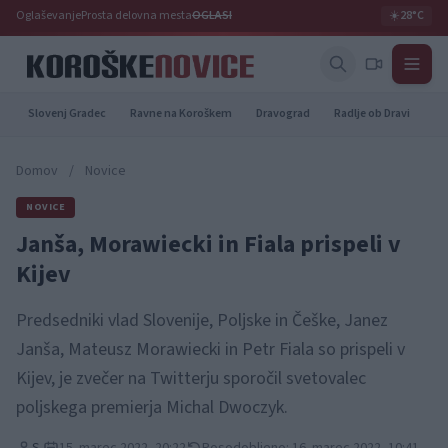
Oglaševanje
Prosta delovna mesta
OGLASI
☀️
28°C
Slovenj Gradec
Ravne na Koroškem
Dravograd
Radlje ob Dravi
Pr
Domov
/
Novice
NOVICE
Janša, Morawiecki in Fiala prispeli v
Kijev
Predsedniki vlad Slovenije, Poljske in Češke, Janez
Janša, Mateusz Morawiecki in Petr Fiala so prispeli v
Kijev, je zvečer na Twitterju sporočil svetovalec
poljskega premierja Michal Dwoczyk.