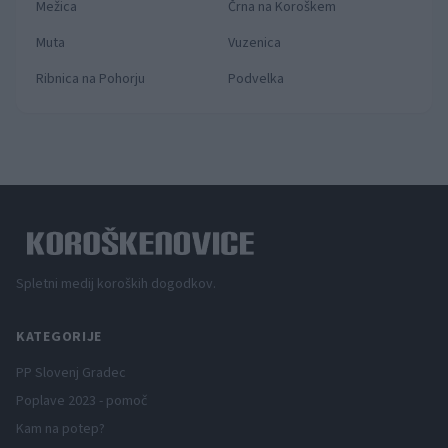
Mežica
Črna na Koroškem
Muta
Vuzenica
Ribnica na Pohorju
Podvelka
Spletni medij koroških dogodkov.
KATEGORIJE
PP Slovenj Gradec
Poplave 2023 - pomoč
Kam na potep?