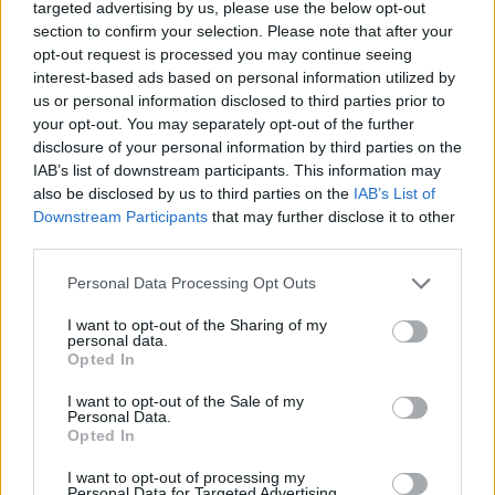
targeted advertising by us, please use the below opt-out
section to confirm your selection. Please note that after your
opt-out request is processed you may continue seeing
interest-based ads based on personal information utilized by
Opozorilo:
Po 297. členu Kazenskega zakonika je
us or personal information disclosed to third parties prior to
posameznik kazensko odgovoren za javno spodbujanje
your opt-out. You may separately opt-out of the further
sovraštva, nasilja ali nestrpnosti. Komentarji z žaljivimi,
disclosure of your personal information by third parties on the
rasističnimi, diskriminatornimi ali nezakonitimi vsebinami bodo
IAB’s list of downstream participants. This information may
odstranjeni.
Pravila komentiranja →
also be disclosed by us to third parties on the
IAB’s List of
Downstream Participants
that may further disclose it to other
third parties.
Failed to fetch
Please note that this website/app uses one or more Google
Personal Data Processing Opt Outs
services and may gather and store information including but
not limited to your visit or usage behaviour. You may click to
I want to opt-out of the Sharing of my
Kategorije:
Novice
personal data.
grant or deny consent to Google and its third-party tags to
Opted In
use your data for below specified purposes in below Google
consent section.
janez janša
Kijev
Rusija
Ključne besede:
I want to opt-out of the Sale of my
Personal Data.
Opted In
Ukrajina
vojna
I want to opt-out of processing my
Personal Data for Targeted Advertising.