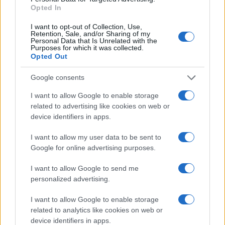
Opted In
Več iz kategorije Novice
I want to opt-out of Collection, Use,
Retention, Sale, and/or Sharing of my
Personal Data that Is Unrelated with the
Purposes for which it was collected.
Opted Out
Google consents
I want to allow Google to enable storage
Na Ravenskih dnevih boste
Nevarna najdba v Dravogradu:
related to advertising like cookies on web or
žurali s Kingstoni in Zmelkoowi
Odstranili 88-milimetrsko
device identifiers in apps.
granato
I want to allow my user data to be sent to
Google for online advertising purposes.
I want to allow Google to send me
personalized advertising.
(VIDEO in FOTO) Novo padel
Pred nami še dva zelo vroča
igrišče v Vuzenici: Naj se
dneva, v petek osvežitev
I want to allow Google to enable storage
odštevanje do prvega servisa
začne
related to analytics like cookies on web or
device identifiers in apps.
Obvestila