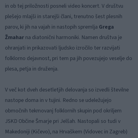
in ob tej priložnosti posneli video koncert. V društvu
plešejo mlajši in starejši člani, trenutno šest plesnih
parov, ki jih na vajah in nastopih spremlja
Grega
Žmahar
na diatonični harmoniki. Namen društva je
ohranjati in prikazovati ljudsko izročilo ter razvijati
folklorno dejavnost, pri tem pa jih povezujejo veselje do
plesa, petja in druženja.
V več kot dveh desetletjih delovanja so izvedli številne
nastope doma in v tujini. Redno se udeležujejo
območnih tekmovanj folklornih skupin pod okriljem
JSKD Občine Šmarje pri Jelšah. Nastopali so tudi v
Makedoniji (Kičevo), na Hrvaškem (Vidovec in Zagreb)