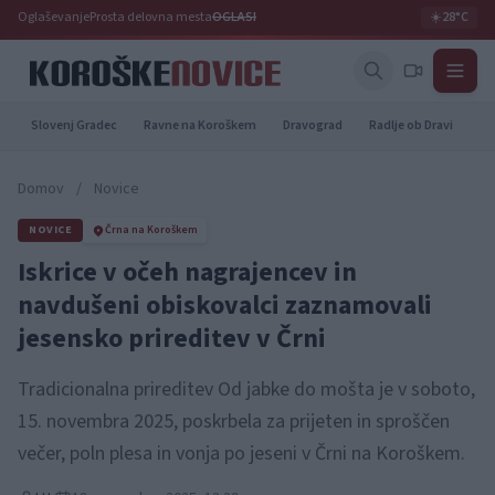
Oglaševanje
Prosta delovna mesta
OGLASI
☀️
28°C
Slovenj Gradec
Ravne na Koroškem
Dravograd
Radlje ob Dravi
Pr
Domov
/
Novice
NOVICE
Črna na Koroškem
Iskrice v očeh nagrajencev in
navdušeni obiskovalci zaznamovali
jesensko prireditev v Črni
Tradicionalna prireditev Od jabke do mošta je v soboto,
15. novembra 2025, poskrbela za prijeten in sproščen
večer, poln plesa in vonja po jeseni v Črni na Koroškem.