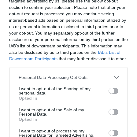
Na prireditvi je zaigrala tudi osnovnošolka
Iza Zala
targeted advertising by us, please use the below opt-out
section to confirm your selection. Please note that after your
Čebul
z Raven na Koroškem, učenka 6. razreda flavte
opt-out request is processed you may continue seeing
interest-based ads based on personal information utilized by
na
Glasbeni šoli Ravne na Koroškem
. Za flavto se je
us or personal information disclosed to third parties prior to
odločila povsem po naključju, saj jo je pritegnil njen lesk,
your opt-out. You may separately opt-out of the further
disclosure of your personal information by third parties on the
danes pa ji predstavlja pomemben del vsakdana. V
IAB’s list of downstream participants. This information may
also be disclosed by us to third parties on the
IAB’s List of
šestih letih igranja se je udeležila številnih mednarodnih
Downstream Participants
that may further disclose it to other
glasbenih tekmovanj in dosegla najvišja mesta. Iza Zala
third parties.
je izjemno glasbeno vsestranska – poleg flavte poje,
Please note that this website/app uses one or more Google
Personal Data Processing Opt Outs
services and may gather and store information including but
ustvarja, je članica zasedbe Jazz mulci, obiskuje pa tudi
not limited to your visit or usage behaviour. You may click to
I want to opt-out of the Sharing of my
personal data.
6. razred baleta na Glasbeni šoli Radlje ob Dravi. Tokrat
grant or deny consent to Google and its third-party tags to
Opted In
use your data for below specified purposes in below Google
je navdušila s pesmijo Flavta na potovanju, katere avtor
consent section.
I want to opt-out of the Sale of my
Personal Data.
je Blaž Pucihar.
Opted In
1 / 2
I want to opt-out of processing my
Personal Data for Targeted Advertising.