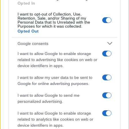
Opted In
I want to opt-out of Collection, Use,
Retention, Sale, and/or Sharing of my
Personal Data that Is Unrelated with the
Purposes for which it was collected.
Opted Out
Prisotni pa so lahko prisluhnili tudi
Neži Štiftar
s
Prevalj, šestnajstletni dijakinji 2. letnika
Konservatorija
Google consents
za glasbo in balet Maribor
, kjer je njen glavni predmet
I want to allow Google to enable storage
related to advertising like cookies on web or
klavir, ki ga igra že deset let. Pred tem je obiskovala
device identifiers in apps.
Glasbeno šolo Ravne na Koroškem, kjer je uspešno
I want to allow my user data to be sent to
zaključila vseh osem razredov klavirja. Neža je že
Google for online advertising purposes.
nastopala na številnih tekmovanjih, med drugim je lani
I want to allow Google to send me
na Mednarodnem klavirskem tekmovanju v Radljah ob
personalized advertising.
Dravi osvojila zlato priznanje. Poleg igranja klavirja se
I want to allow Google to enable storage
related to analytics like cookies on web or
ukvarja tudi s solopetjem – najprej se je učila pri
Lini
device identifiers in apps.