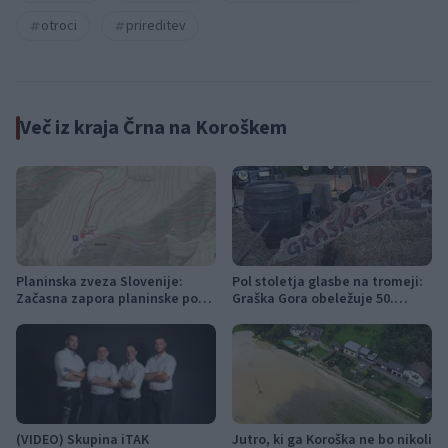
otroci
prireditev
Več iz kraja Črna na Koroškem
Planinska zveza Slovenije:
Pol stoletja glasbe na tromeji:
Začasna zapora planinske poti
Graška Gora obeležuje 50.
in prepoved parkiranja pri
jubilejni festival narodno-
kmetiji Bukovnik
zabavne glasbe
(VIDEO) Skupina iTAK
Jutro, ki ga Koroška ne bo nikoli