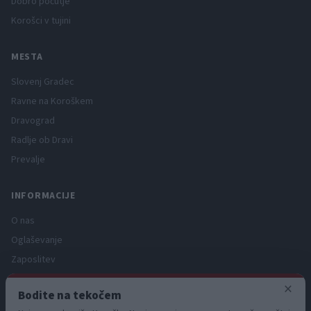
Dobro počutje
Korošci v tujini
MESTA
Slovenj Gradec
Ravne na Koroškem
Dravograd
Radlje ob Dravi
Prevalje
INFORMACIJE
O nas
Oglaševanje
Zaposlitev
Pravno obvestilo
×
Bodite na tekočem
Zasebnost in piškotki