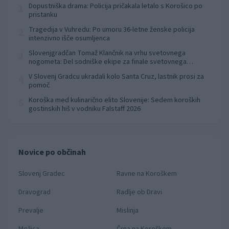
Dopustniška drama: Policija pričakala letalo s Korošico po
1
pristanku
Tragedija v Vuhredu: Po umoru 36-letne ženske policija
2
intenzivno išče osumljenca
Slovenjgradčan Tomaž Klančnik na vrhu svetovnega
3
nogometa: Del sodniške ekipe za finale svetovnega
prvenstva
V Slovenj Gradcu ukradali kolo Santa Cruz, lastnik prosi za
4
pomoč
Koroška med kulinarično elito Slovenije: Sedem koroških
5
gostinskih hiš v vodniku Falstaff 2026
Novice po občinah
Slovenj Gradec
Ravne na Koroškem
Dravograd
Radlje ob Dravi
Prevalje
Mislinja