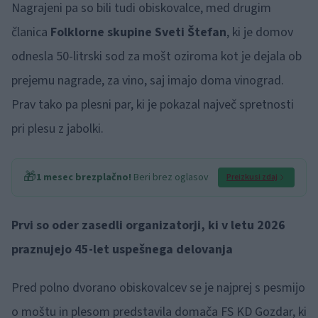
Nagrajeni pa so bili tudi obiskovalce, med drugim
članica
Folklorne skupine Sveti Štefan
, ki je domov
odnesla 50-litrski sod za mošt oziroma kot je dejala ob
prejemu nagrade, za vino, saj imajo doma vinograd.
Prav tako pa plesni par, ki je pokazal največ spretnosti
pri plesu z jabolki.
🎁
1 mesec brezplačno!
Beri brez oglasov
Preizkusi zdaj
Prvi so oder zasedli organizatorji, ki v letu 2026
praznujejo 45-let uspešnega delovanja
Pred polno dvorano obiskovalcev se je najprej s pesmijo
o moštu in plesom predstavila domača FS KD Gozdar, ki