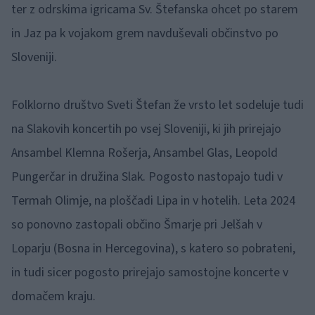
ter z odrskima igricama Sv. Štefanska ohcet po starem
in Jaz pa k vojakom grem navduševali občinstvo po
Sloveniji.
Folklorno društvo Sveti Štefan že vrsto let sodeluje tudi
na Slakovih koncertih po vsej Sloveniji, ki jih prirejajo
Ansambel Klemna Rošerja, Ansambel Glas, Leopold
Pungerčar in družina Slak. Pogosto nastopajo tudi v
Termah Olimje, na ploščadi Lipa in v hotelih. Leta 2024
so ponovno zastopali občino Šmarje pri Jelšah v
Loparju (Bosna in Hercegovina), s katero so pobrateni,
in tudi sicer pogosto prirejajo samostojne koncerte v
domačem kraju.