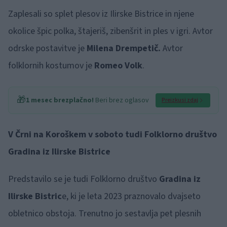
Zaplesali so splet plesov iz Ilirske Bistrice in njene
okolice špic polka, štajeriš, zibenšrit in ples v igri. Avtor
odrske postavitve je
Milena Drempetič.
Avtor
folklornih kostumov je
Romeo Volk
.
🎁
1 mesec brezplačno!
Beri brez oglasov
Preizkusi zdaj
V Črni na Koroškem v soboto tudi Folklorno društvo
Gradina iz Ilirske Bistrice
Predstavilo se je tudi Folklorno društvo
Gradina iz
Ilirske Bistric
e, ki je leta 2023 praznovalo dvajseto
obletnico obstoja. Trenutno jo sestavlja pet plesnih