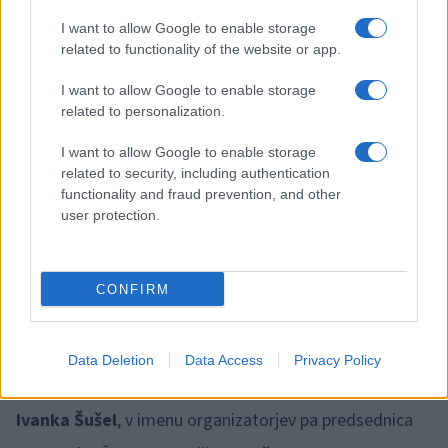
Gorenšek
v Vokalnem studiu Gorenšek, zdaj pa že
I want to allow Google to enable storage
četrto leto obiskuje ure petja pri Klemnu Gorenšku v
related to functionality of the website or app.
Glasbeni šoli Ravne na Koroškem. V prihodnosti si Špela
I want to allow Google to enable storage
želi postati učiteljica klavirja, profesionalna pianistka ali
related to personalization.
pevka. V Črni je tokrat zapela dve pesmi, Skozi leta
I want to allow Google to enable storage
(ansambel Saša Avsenika) in Dekle iz zlate ladjice od
related to security, including authentication
functionality and fraud prevention, and other
skupine Pepel in kri ter požela bučen aplavz.
user protection.
Veseli in ponosni organizatorji
CONFIRM
Program je povezovala
Janja Širnik
, prisotne so med
drugim nagovorile in pozdravile županja mag. Romana
Data Deletion
Data Access
Privacy Policy
Lesjak, predsednica Kulturne zveze Črna na Koroškem
Ivanka Šušel
, v imenu organizatorjev pa predsednica