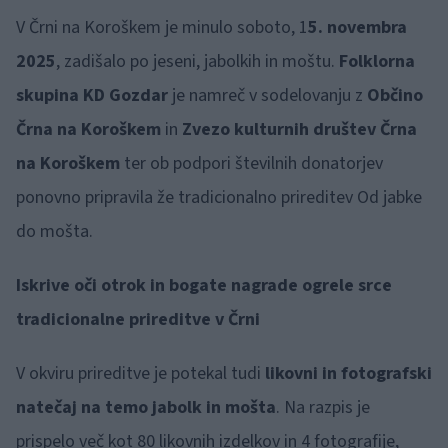
V Črni na Koroškem je minulo soboto, 1
5. novembra
2025
, zadišalo po jeseni, jabolkih in moštu.
Folklorna
skupina KD Gozdar
je namreč v sodelovanju z
Občino
Črna na Koroškem
in
Zvezo kulturnih društev Črna
na Koroškem
ter ob podpori številnih donatorjev
ponovno pripravila že tradicionalno prireditev Od jabke
do mošta.
Iskrive oči otrok in bogate nagrade ogrele srce
tradicionalne prireditve v Črni
V okviru prireditve je potekal tudi
likovni in fotografski
natečaj na temo jabolk in mošta
. Na razpis je
prispelo več kot 80 likovnih izdelkov in 4 fotografije,