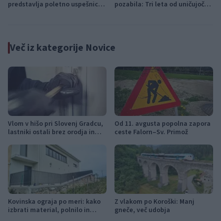
predstavlja poletno uspešnico
pozabila: Tri leta od uničujoče
»Srnica«
ujme
Več iz kategorije Novice
Vlom v hišo pri Slovenj Gradcu,
Od 11. avgusta popolna zapora
lastniki ostali brez orodja in
ceste Falorn–Sv. Primož
modema
Kovinska ograja po meri: kako
Z vlakom po Koroški: Manj
izbrati material, polnilo in
gneče, več udobja
izvedbo