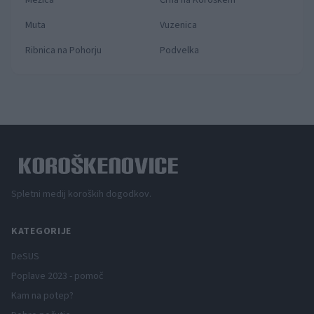
Mežica
Črna na Koroškem
Muta
Vuzenica
Ribnica na Pohorju
Podvelka
Spletni medij koroških dogodkov.
KATEGORIJE
DeSUS
Poplave 2023 - pomoč
Kam na potep?