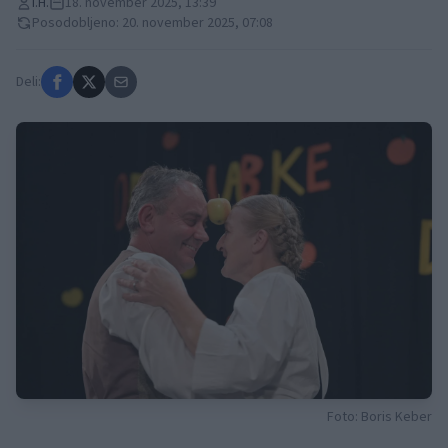
I.H.
18. november 2025, 13:39
Posodobljeno: 20. november 2025, 07:08
Deli:
Foto: Boris Keber