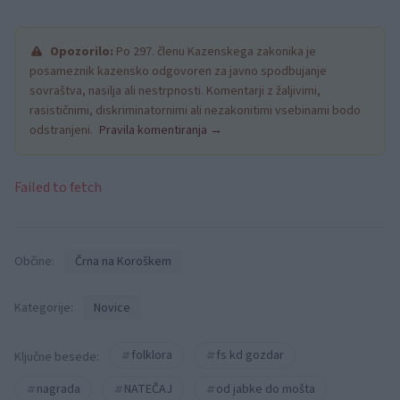
Opozorilo:
Po 297. členu Kazenskega zakonika je
posameznik kazensko odgovoren za javno spodbujanje
sovraštva, nasilja ali nestrpnosti. Komentarji z žaljivimi,
rasističnimi, diskriminatornimi ali nezakonitimi vsebinami bodo
odstranjeni.
Pravila komentiranja →
Failed to fetch
Občine:
Črna na Koroškem
Kategorije:
Novice
folklora
fs kd gozdar
Ključne besede:
nagrada
NATEČAJ
od jabke do mošta