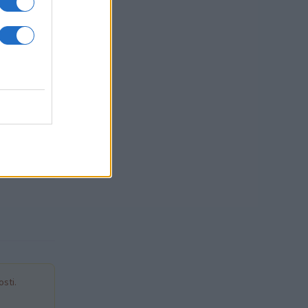
ur
sti.