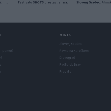
ični
Festivalu SHOTS prestavljen na
Slovenj Gradec: Films
jutri
napete zgodbe in poči
E
MESTA
Slovenj Gradec
 - pomoč
Ravne na Koroškem
p?
Dravograd
e
Radlje ob Dravi
ni
Prevalje