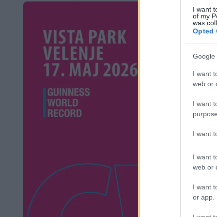
I want t
of my P
was col
Opted 
Google 
I want t
web or d
I want t
purpose
I want 
I want t
web or d
I want t
or app.
I want t