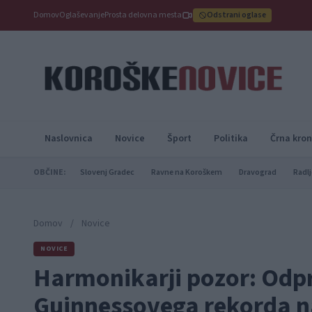
Domov
Oglaševanje
Prosta delovna mesta
Odstrani oglase
Naslovnica
Novice
Šport
Politika
Črna kron
OBČINE:
Slovenj Gradec
Ravne na Koroškem
Dravograd
Radlj
Domov
/
Novice
NOVICE
Harmonikarji pozor: Odpr
Guinnessovega rekorda na