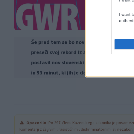
I want t
authenti
Še pred tem se bo novega podviga lotil
Ro
preseči svoj rekord iz aprila 2025, ko je v 
postavil nov slovenski rekord. Ob tem bo p
in 53 minut
, ki jih je dosegla
Christelle De 
Opozorilo:
Po 297. členu Kazenskega zakonika je posamezni
Komentarji z žaljivimi, rasističnimi, diskriminatornimi ali nezako