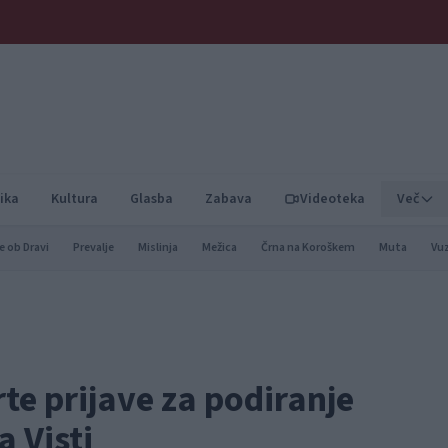
ika
Kultura
Glasba
Zabava
Videoteka
Več
e ob Dravi
Prevalje
Mislinja
Mežica
Črna na Koroškem
Muta
Vu
te prijave za podiranje
 Visti