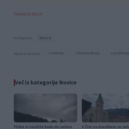
Failed to fetch
Kategorije:
Novice
Velenje
harmonikarji
podiranj
Ključne besede:
Več iz kategorije Novice
Plohe in nevihte bodo do večera
V Črni na Koroškem se zač