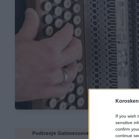
Koroskeno
If you wish 
sensitive in
confirm you
Podiranje Guinnessovega svetovnega reko
continue se