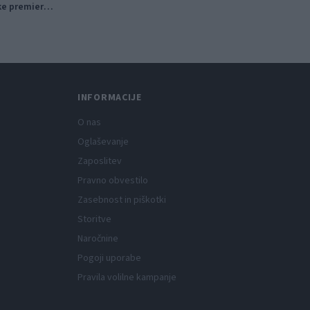
ke premiere,
tniški kino
INFORMACIJE
O nas
Oglaševanje
Zaposlitev
Pravno obvestilo
Zasebnost in piškotki
Storitve
Naročnine
Pogoji uporabe
Pravila volilne kampanje