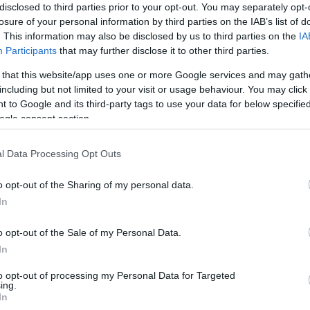
disclosed to third parties prior to your opt-out. You may separately opt-
losure of your personal information by third parties on the IAB’s list of
. This information may also be disclosed by us to third parties on the
IA
sti
podirali
Guinnessov rekord v največjem številu
Participants
that may further disclose it to other third parties.
darno
Na Golici
– na diatonične, klavirske in kromatične
 that this website/app uses one or more Google services and may gath
including but not limited to your visit or usage behaviour. You may click 
 to Google and its third-party tags to use your data for below specifi
ogle consent section.
v rekord – v kitajskem Tachengu se je zbralo in skupaj zaigr
l Data Processing Opt Outs
o opt-out of the Sharing of my personal data.
ite se na spletni strani
https://vistarekord.si/
.
In
o opt-out of the Sale of my Personal Data.
Preizk
In
to opt-out of processing my Personal Data for Targeted
 CFB uglasitvi. Skladbo bodo ponovili trikrat.
ing.
In