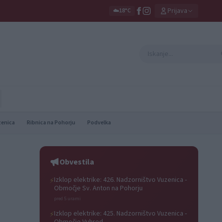
Prijava
☁️
18°C
zenica
Ribnica na Pohorju
Podvelka
Obvestila
Izklop elektrike: 426. Nadzorništvo Vuzenica -
⚡
Območje Sv. Anton na Pohorju
pred 5 urami
Izklop elektrike: 425. Nadzorništvo Vuzenica -
⚡