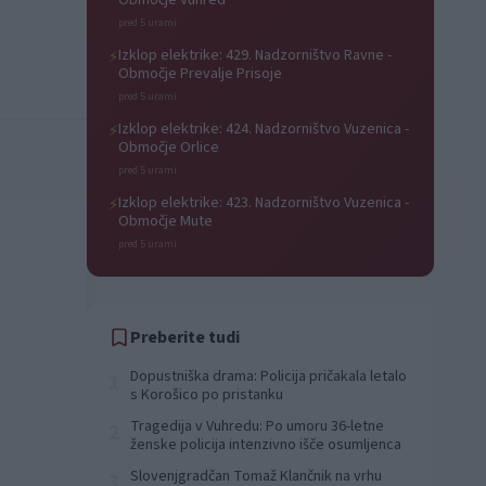
Območje Vuhred
pred 5 urami
Izklop elektrike: 429. Nadzorništvo Ravne -
⚡
Območje Prevalje Prisoje
pred 5 urami
Izklop elektrike: 424. Nadzorništvo Vuzenica -
⚡
Območje Orlice
pred 5 urami
Izklop elektrike: 423. Nadzorništvo Vuzenica -
⚡
Območje Mute
pred 5 urami
Preberite tudi
Dopustniška drama: Policija pričakala letalo
1
s Korošico po pristanku
Tragedija v Vuhredu: Po umoru 36-letne
2
ženske policija intenzivno išče osumljenca
Slovenjgradčan Tomaž Klančnik na vrhu
3