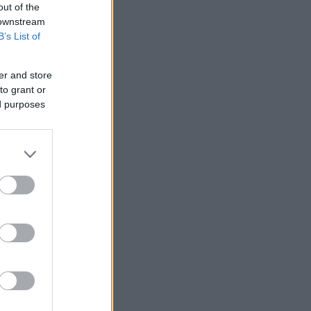
out of the
 downstream
B’s List of
er and store
to grant or
ed purposes
alo
usi zdaj