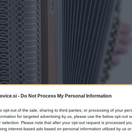
vice.si -
Do Not Process My Personal Information
to opt-out of the sale, sharing to third parties, or processing of your per
formation for targeted advertising by us, please use the below opt-out s
r selection. Please note that after your opt-out request is processed y
rda v največjem številu harmonikarjev na enem mestu
eing interest-based ads based on personal information utilized by us or