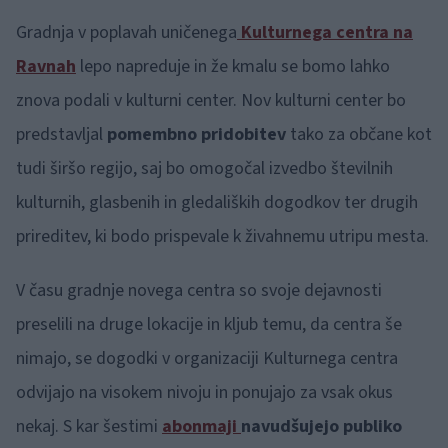
Gradnja v poplavah uničenega
Kulturnega centra na
Ravnah
lepo napreduje in že kmalu se bomo lahko
znova podali v kulturni center. Nov kulturni center bo
predstavljal
pomembno pridobitev
tako za občane kot
tudi širšo regijo, saj bo omogočal izvedbo številnih
kulturnih, glasbenih in gledaliških dogodkov ter drugih
prireditev, ki bodo prispevale k živahnemu utripu mesta.
V času gradnje novega centra so svoje dejavnosti
preselili na druge lokacije in kljub temu, da centra še
nimajo, se dogodki v organizaciji Kulturnega centra
odvijajo na visokem nivoju in ponujajo za vsak okus
nekaj. S kar šestimi
abonmaji
navudšujejo publiko