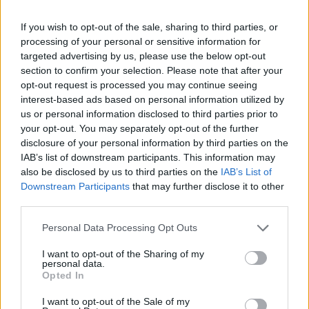
Vir: Občina Ravne
If you wish to opt-out of the sale, sharing to third parties, or
processing of your personal or sensitive information for
targeted advertising by us, please use the below opt-out
section to confirm your selection. Please note that after your
opt-out request is processed you may continue seeing
interest-based ads based on personal information utilized by
us or personal information disclosed to third parties prior to
Opozorilo:
Po 297. členu Kazenskega zakonika je
your opt-out. You may separately opt-out of the further
posameznik kazensko odgovoren za javno spodbujanje
disclosure of your personal information by third parties on the
sovraštva, nasilja ali nestrpnosti. Komentarji z žaljivimi,
IAB’s list of downstream participants. This information may
rasističnimi, diskriminatornimi ali nezakonitimi vsebinami bodo
also be disclosed by us to third parties on the
IAB’s List of
odstranjeni.
Pravila komentiranja →
Downstream Participants
that may further disclose it to other
third parties.
Failed to fetch
Please note that this website/app uses one or more Google
Personal Data Processing Opt Outs
services and may gather and store information including but
not limited to your visit or usage behaviour. You may click to
I want to opt-out of the Sharing of my
personal data.
grant or deny consent to Google and its third-party tags to
Opted In
Občine:
Ravne na Koroškem
use your data for below specified purposes in below Google
consent section.
I want to opt-out of the Sale of my