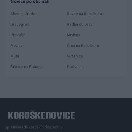
Novice po občinah
Slovenj Gradec
Ravne na Koroškem
Dravograd
Radlje ob Dravi
Prevalje
Mislinja
Mežica
Črna na Koroškem
Muta
Vuzenica
Ribnica na Pohorju
Podvelka
Spletni medij koroških dogodkov.