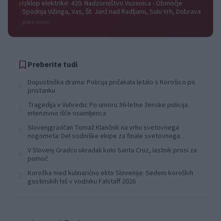
Izklop elektrike: 420. Nadzorništvo Vuzenica - Območje
⚡
Spodnja Vižinga, Vas, Št. Janž nad Radljami, Suhi Vrh, Dobrava
pred 9 urami
Preberite tudi
Dopustniška drama: Policija pričakala letalo s Korošico po
1
pristanku
Tragedija v Vuhredu: Po umoru 36-letne ženske policija
2
intenzivno išče osumljenca
Slovenjgradčan Tomaž Klančnik na vrhu svetovnega
3
nogometa: Del sodniške ekipe za finale svetovnega
prvenstva
V Slovenj Gradcu ukradali kolo Santa Cruz, lastnik prosi za
4
pomoč
Koroška med kulinarično elito Slovenije: Sedem koroških
5
gostinskih hiš v vodniku Falstaff 2026