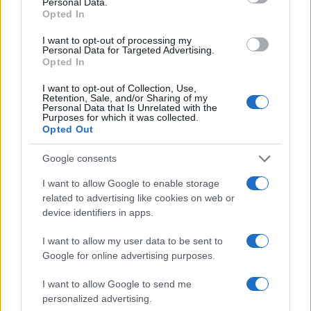
Personal Data.
Kategorije:
Novice
Novice
Opted In
I want to opt-out of processing my
EXIIT Group
gradbišče
Ključne besede:
Personal Data for Targeted Advertising.
Opted In
gradnja
javni ogled
KC Ravne
I want to opt-out of Collection, Use,
Retention, Sale, and/or Sharing of my
kulturni center
občina ravne
ogled
Personal Data that Is Unrelated with the
Purposes for which it was collected.
župan
Opted Out
Google consents
I want to allow Google to enable storage
Več iz kraja Ravne na Koroškem
related to advertising like cookies on web or
device identifiers in apps.
I want to allow my user data to be sent to
Google for online advertising purposes.
I want to allow Google to send me
personalized advertising.
Kovinska ograja po meri: kako
Koroške reke so opazno upadle,