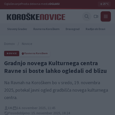
Oglaševanje
Prosta delovna mesta
OGLASI
☀️
25°C
Slovenj Gradec
Ravne na Koroškem
Dravograd
Radlje ob Dravi
Pr
Domov
/
Novice
NOVICE
Ravne na Koroškem
Gradnjo novega Kulturnega centra
Ravne si boste lahko ogledali od blizu
Na Ravnah na Koroškem bo v sredo, 19. novembra
2025, potekal javni ogled gradbišča novega kulturnega
centra.
I.H.
14. november 2025, 11:45
Posodobljeno: 15. november 2025, 18:24