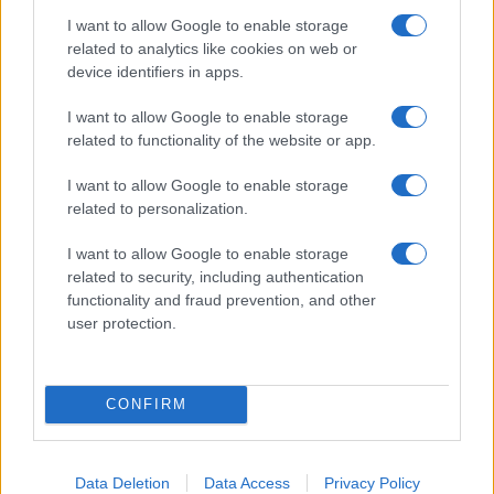
izbrati material, polnilo in
zadnja dva tedna skoraj brez
izvedbo
dežja
I want to allow Google to enable storage
related to analytics like cookies on web or
device identifiers in apps.
I want to allow Google to enable storage
related to functionality of the website or app.
Z vlakom po Koroški: Manj
Na Ravenskih dnevih boste
gneče, več udobja
žurali s Kingstoni in Zmelkoowi
I want to allow Google to enable storage
related to personalization.
I want to allow Google to enable storage
Več iz kategorije Novice
related to security, including authentication
functionality and fraud prevention, and other
user protection.
CONFIRM
Vlom v hišo pri Slovenj Gradcu,
Od 11. avgusta popolna zapora
lastniki ostali brez orodja in
ceste Falorn–Sv. Primož
Data Deletion
Data Access
Privacy Policy
modema