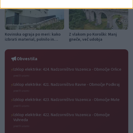
Kovinska ograja po meri: kako
Z vlakom po Koroški: Manj
izbrati material, polnilo in
gneče, več udobja
izvedbo
Obvestila
Izklop elektrike: 424. Nadzorništvo Vuzenica - Območje Orlice
⚡
pred 9 urami
Izklop elektrike: 421. Nadzorništvo Ravne - Območje Podkraj
⚡
pred 9 urami
Izklop elektrike: 423. Nadzorništvo Vuzenica - Območje Mute
⚡
pred 9 urami
Izklop elektrike: 422. Nadzorništvo Vuzenica - Območje
⚡
Vuhreda
pred 9 urami