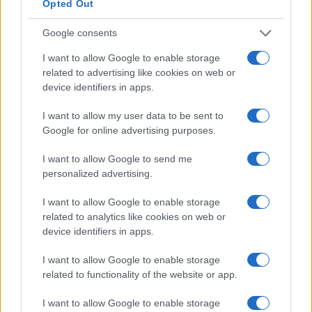
Opted Out
Google consents
Kovinska ograja po meri: kako
Koroške reke so opazno upadle,
I want to allow Google to enable storage
izbrati material, polnilo in
zadnja dva tedna skoraj brez
related to advertising like cookies on web or
izvedbo
dežja
device identifiers in apps.
I want to allow my user data to be sent to
Google for online advertising purposes.
I want to allow Google to send me
Po šestih letih se na Gmajno
Brezplačna osvežitev: Skočite v
vrača Dežela škratov
bazen v Slovenj Gradcu in na
personalized advertising.
Ravnah
I want to allow Google to enable storage
related to analytics like cookies on web or
device identifiers in apps.
Več iz kategorije Novice
I want to allow Google to enable storage
related to functionality of the website or app.
I want to allow Google to enable storage