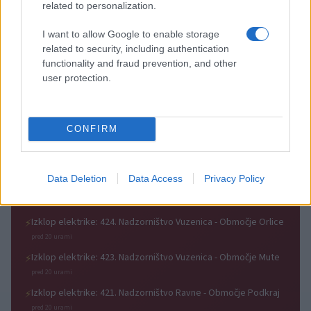
related to personalization.
Kovinska ograja po meri: kako
Z vlakom po Koroški: Manj
I want to allow Google to enable storage
izbrati material, polnilo in
gneče, več udobja
related to security, including authentication
izvedbo
functionality and fraud prevention, and other
user protection.
CONFIRM
Za pomoč kmetom zaradi
Po šestih letih se na Gmajno
nepredvidljivih dogodkov do
vrača Dežela škratov
115.000 evrov sredstev
Data Deletion
Data Access
Privacy Policy
Obvestila
Izklop elektrike: 424. Nadzorništvo Vuzenica - Območje Orlice
⚡
pred 20 urami
Izklop elektrike: 423. Nadzorništvo Vuzenica - Območje Mute
⚡
pred 20 urami
Izklop elektrike: 421. Nadzorništvo Ravne - Območje Podkraj
⚡
pred 20 urami