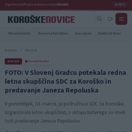
Oglaševanje
Prosta delovna mesta
OGLASI
☀️
26°C
Slovenj Gradec
Ravne na Koroškem
Dravograd
Radlje ob Dravi
Pr
Domov
/
Novice
NOVICE
Slovenj Gradec
FOTO: V Slovenj Gradcu potekala redna
letna skupščina SDC za Koroško in
predavanje Janeza Repoluska
V ponedeljek, 10. marca, je podružnica SDC za Koroško
organizirala letno skupščino, v sklopu katerega so imeli
tudi predavanje Janeza Repoluska.