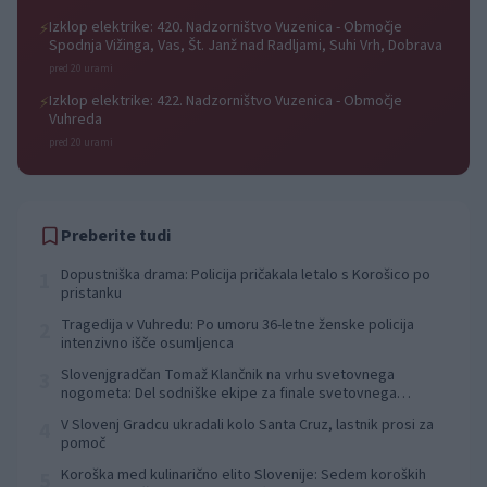
Izklop elektrike: 420. Nadzorništvo Vuzenica - Območje
⚡
Spodnja Vižinga, Vas, Št. Janž nad Radljami, Suhi Vrh, Dobrava
pred 20 urami
Izklop elektrike: 422. Nadzorništvo Vuzenica - Območje
⚡
Vuhreda
pred 20 urami
Preberite tudi
Dopustniška drama: Policija pričakala letalo s Korošico po
1
pristanku
Tragedija v Vuhredu: Po umoru 36-letne ženske policija
2
intenzivno išče osumljenca
Slovenjgradčan Tomaž Klančnik na vrhu svetovnega
3
nogometa: Del sodniške ekipe za finale svetovnega
prvenstva
V Slovenj Gradcu ukradali kolo Santa Cruz, lastnik prosi za
4
pomoč
Koroška med kulinarično elito Slovenije: Sedem koroških
5