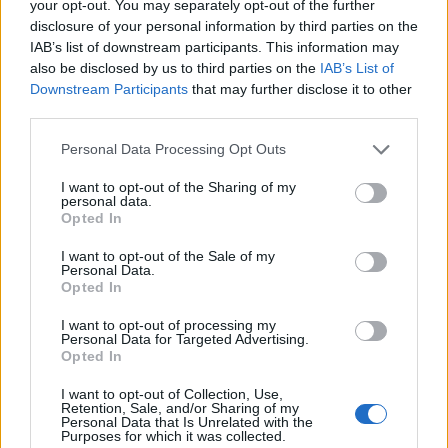
your opt-out. You may separately opt-out of the further
disclosure of your personal information by third parties on the
Failed to fetch
IAB’s list of downstream participants. This information may
also be disclosed by us to third parties on the
IAB’s List of
Downstream Participants
that may further disclose it to other
third parties.
Občine:
Slovenj Gradec
Please note that this website/app uses one or more Google
Personal Data Processing Opt Outs
services and may gather and store information including but
Kategorije:
Novice
Novice
not limited to your visit or usage behaviour. You may click to
I want to opt-out of the Sharing of my
personal data.
grant or deny consent to Google and its third-party tags to
Opted In
celiakija
janez repolusk
use your data for below specified purposes in below Google
Ključne besede:
consent section.
I want to opt-out of the Sale of my
letna skupščina
predavanje
sdc za koroško
Personal Data.
Opted In
I want to opt-out of processing my
Personal Data for Targeted Advertising.
Opted In
Več iz kraja Slovenj Gradec
I want to opt-out of Collection, Use,
Retention, Sale, and/or Sharing of my
Personal Data that Is Unrelated with the
Purposes for which it was collected.