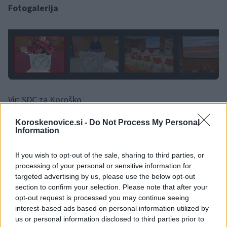
Fotogalerija
1 / 12
Vir: SDC za Koroško
Koroskenovice.si -
Do Not Process My Personal
Information
If you wish to opt-out of the sale, sharing to third parties, or
processing of your personal or sensitive information for
Opozorilo:
Po 297. členu Kazenskega zakonika je
targeted advertising by us, please use the below opt-out
posameznik kazensko odgovoren za javno spodbujanje
section to confirm your selection. Please note that after your
sovraštva, nasilja ali nestrpnosti. Komentarji z žaljivimi,
opt-out request is processed you may continue seeing
rasističnimi, diskriminatornimi ali nezakonitimi vsebinami bodo
interest-based ads based on personal information utilized by
odstranjeni.
Pravila komentiranja →
us or personal information disclosed to third parties prior to