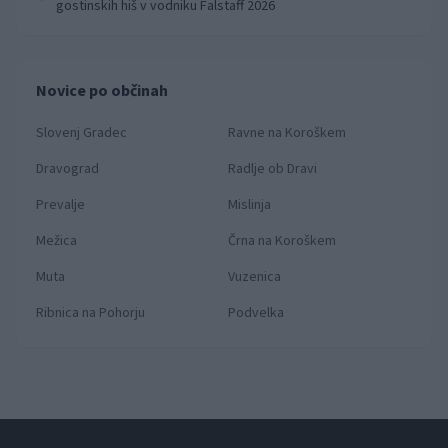
gostinskih hiš v vodniku Falstaff 2026
Novice po občinah
Slovenj Gradec
Ravne na Koroškem
Dravograd
Radlje ob Dravi
Prevalje
Mislinja
Mežica
Črna na Koroškem
Muta
Vuzenica
Ribnica na Pohorju
Podvelka