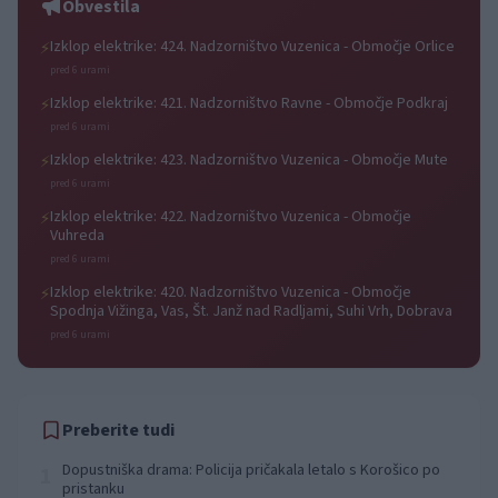
Obvestila
Izklop elektrike: 424. Nadzorništvo Vuzenica - Območje Orlice
⚡
pred 6 urami
Izklop elektrike: 421. Nadzorništvo Ravne - Območje Podkraj
⚡
pred 6 urami
Izklop elektrike: 423. Nadzorništvo Vuzenica - Območje Mute
⚡
pred 6 urami
Izklop elektrike: 422. Nadzorništvo Vuzenica - Območje
⚡
Vuhreda
pred 6 urami
Izklop elektrike: 420. Nadzorništvo Vuzenica - Območje
⚡
Spodnja Vižinga, Vas, Št. Janž nad Radljami, Suhi Vrh, Dobrava
pred 6 urami
Preberite tudi
Dopustniška drama: Policija pričakala letalo s Korošico po
1
pristanku