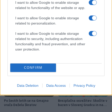
I want to allow Google to enable storage
related to functionality of the website or app.
I want to allow Google to enable storage
Več iz kraja Slovenj Gradec
related to personalization.
I want to allow Google to enable storage
related to security, including authentication
functionality and fraud prevention, and other
user protection.
Kovinska ograja po meri: kako
Koroške reke so opazno upadle,
izbrati material, polnilo in
zadnja dva tedna skoraj brez
CONFIRM
izvedbo
dežja
Data Deletion
Data Access
Privacy Policy
Po šestih letih se na Gmajno
Brezplačna osvežitev: Skočite v
vrača Dežela škratov
bazen v Slovenj Gradcu in na
Ravnah