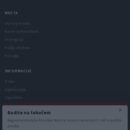
MESTA
Slovenj Gradec
Ravne na Koroškem
Dravograd
Radlje ob Dravi
Prevalje
INFORMACIJE
O nas
Oglaševanje
Zaposlitev
Pravno obvestilo
×
Bodite na tekočem
Zasebnost in piškotki
Najpomembnejše Koroške Novice novice naravnost v vaš e-poštni
Storitve
predal.