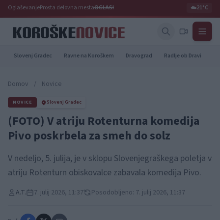
Oglaševanje
Prosta delovna mesta
OGLASI
☁️
21°C
Slovenj Gradec
Ravne na Koroškem
Dravograd
Radlje ob Dravi
Pr
Domov
/
Novice
NOVICE
Slovenj Gradec
(FOTO) V atriju Rotenturna komedija
Pivo poskrbela za smeh do solz
V nedeljo, 5. julija, je v sklopu Slovenjegraškega poletja v
atriju Rotenturn obiskovalce zabavala komedija Pivo.
A.T.
7. julij 2026, 11:37
Posodobljeno: 7. julij 2026, 11:37