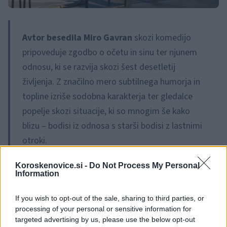
Avtor besedila Miro Gavran
skozi komedijo
pripoveduje zgodbo o očetu in sinu ter njunem
odnosu, ki se razvija skozi šest desetletij
življenja. Z značilno mero subtilnega humorja in
topline izriše sodobna karakterja ter gledalce
popelje skozi situacije, ki so mnogim še kako
blizu – bodisi iz odnosa s starši bodisi z lastnimi
otroki.
Koroskenovice.si -
Do Not Process My Personal
Information
Predstava se na šarmanten način poigrava z
medgeneracijskimi razlikami, ljubeznijo, razumevanjem
If you wish to opt-out of the sale, sharing to third parties, or
processing of your personal or sensitive information for
in življenjskimi izzivi. Prav zaradi iskrenosti in prepričljive
targeted advertising by us, please use the below opt-out