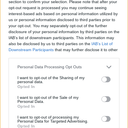
igre igralcev zgodba nagovarja tako moške kot ženske
section to confirm your selection. Please note that after your
opt-out request is processed you may continue seeing
ter ustvarja prijetno ravnovesje med smehom in
interest-based ads based on personal information utilized by
us or personal information disclosed to third parties prior to
ganljivimi trenutki.
your opt-out. You may separately opt-out of the further
disclosure of your personal information by third parties on the
V atriju Rotenturna je vladalo odlično razpoloženje,
IAB’s list of downstream participants. This information may
also be disclosed by us to third parties on the
IAB’s List of
obiskovalci pa so večer zapuščali nasmejani in polni
Downstream Participants
that may further disclose it to other
lepih vtisov.
third parties.
1 / 31
Please note that this website/app uses one or more Google
Personal Data Processing Opt Outs
services and may gather and store information including but
not limited to your visit or usage behaviour. You may click to
I want to opt-out of the Sharing of my
personal data.
grant or deny consent to Google and its third-party tags to
Opted In
use your data for below specified purposes in below Google
consent section.
I want to opt-out of the Sale of my
Personal Data.
Opted In
Vir: KD Slovenj Gradec
I want to opt-out of processing my
Personal Data for Targeted Advertising.
Opted In