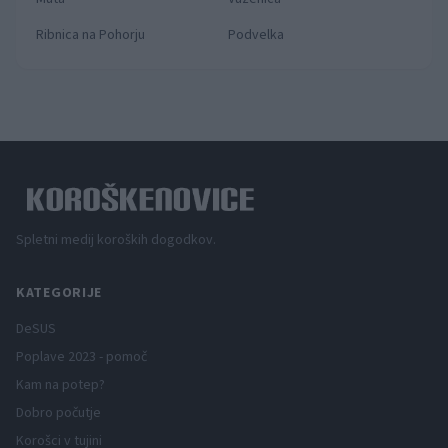
Ribnica na Pohorju
Podvelka
Spletni medij koroških dogodkov.
KATEGORIJE
DeSUS
Poplave 2023 - pomoč
Kam na potep?
Dobro počutje
Korošci v tujini