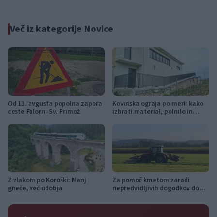
Več iz kategorije Novice
Od 11. avgusta popolna zapora
Kovinska ograja po meri: kako
ceste Falorn–Sv. Primož
izbrati material, polnilo in
izvedbo
Z vlakom po Koroški: Manj
Za pomoč kmetom zaradi
gneče, več udobja
nepredvidljivih dogodkov do
115.000 evrov sredstev