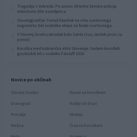
Tragedija v Vuhredu: Po umoru 36-letne ženske policija
2
intenzivno išče osumljenca
Slovenjgradčan Tomaž Klančnik na vrhu svetovnega
3
nogometa: Del sodniške ekipe za finale svetovnega
prvenstva
V Slovenj Gradcu ukradali kolo Santa Cruz, lastnik prosi za
4
pomoč
Koroška med kulinarično elito Slovenije: Sedem koroških
5
gostinskih hiš v vodniku Falstaff 2026
Novice po občinah
Slovenj Gradec
Ravne na Koroškem
Dravograd
Radlje ob Dravi
Prevalje
Mislinja
Mežica
Črna na Koroškem
Muta
Vuzenica