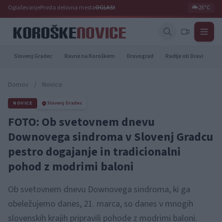
Oglaševanje
Prosta delovna mesta
OGLASI
🌥️
25°C
Slovenj Gradec
Ravne na Koroškem
Dravograd
Radlje ob Dravi
Pr
Domov
/
Novice
NOVICE
Slovenj Gradec
FOTO: Ob svetovnem dnevu
Downovega sindroma v Slovenj Gradcu
pestro dogajanje in tradicionalni
pohod z modrimi baloni
Ob svetovnem dnevu Downovega sindroma, ki ga
obeležujemo danes, 21. marca, so danes v mnogih
slovenskih krajih pripravili pohode z modrimi baloni.