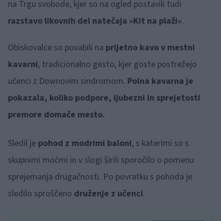
na Trgu svobode, kjer so na ogled postavili tudi
razstavo likovnih del natečaja »Kit na plaži«
.
Obiskovalce so povabili na
prijetno kavo v mestni
kavarni
, tradicionalno gesto, kjer goste postrežejo
učenci z Downovim sindromom.
Polna kavarna je
pokazala, koliko podpore, ljubezni in sprejetosti
premore domače mesto.
Sledil je
pohod z modrimi baloni
, s katerimi so s
skupnimi močmi in v slogi širili sporočilo o pomenu
sprejemanja drugačnosti. Po povratku s pohoda je
sledilo sproščeno
druženje z učenci
.