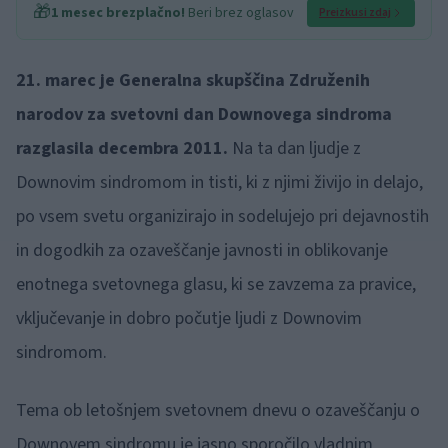
🎁
1 mesec brezplačno!
Beri brez oglasov
Preizkusi zdaj
21. marec je Generalna skupščina Združenih
narodov za svetovni dan Downovega sindroma
razglasila decembra 2011.
Na ta dan ljudje z
Downovim sindromom in tisti, ki z njimi živijo in delajo,
po vsem svetu organizirajo in sodelujejo pri dejavnostih
in dogodkih za ozaveščanje javnosti in oblikovanje
enotnega svetovnega glasu, ki se zavzema za pravice,
vključevanje in dobro počutje ljudi z Downovim
sindromom.
Tema ob letošnjem svetovnem dnevu o ozaveščanju o
Downovem sindromu je jasno sporočilo vladnim