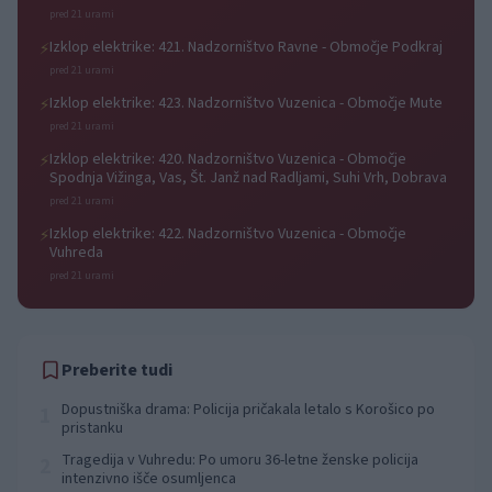
pred 21 urami
Izklop elektrike: 421. Nadzorništvo Ravne - Območje Podkraj
⚡
pred 21 urami
Izklop elektrike: 423. Nadzorništvo Vuzenica - Območje Mute
⚡
pred 21 urami
Izklop elektrike: 420. Nadzorništvo Vuzenica - Območje
⚡
Spodnja Vižinga, Vas, Št. Janž nad Radljami, Suhi Vrh, Dobrava
pred 21 urami
Izklop elektrike: 422. Nadzorništvo Vuzenica - Območje
⚡
Vuhreda
pred 21 urami
Preberite tudi
Dopustniška drama: Policija pričakala letalo s Korošico po
1
pristanku
Tragedija v Vuhredu: Po umoru 36-letne ženske policija
2
intenzivno išče osumljenca