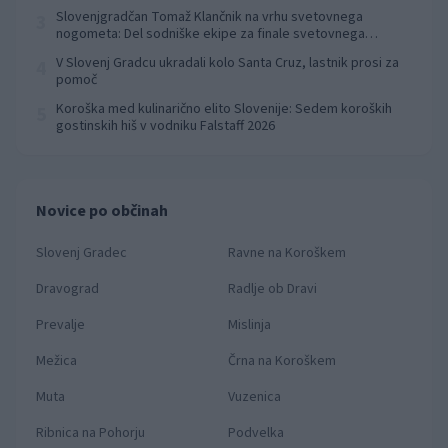
Slovenjgradčan Tomaž Klančnik na vrhu svetovnega
3
nogometa: Del sodniške ekipe za finale svetovnega
prvenstva
V Slovenj Gradcu ukradali kolo Santa Cruz, lastnik prosi za
4
pomoč
Koroška med kulinarično elito Slovenije: Sedem koroških
5
gostinskih hiš v vodniku Falstaff 2026
Novice po občinah
Slovenj Gradec
Ravne na Koroškem
Dravograd
Radlje ob Dravi
Prevalje
Mislinja
Mežica
Črna na Koroškem
Muta
Vuzenica
Ribnica na Pohorju
Podvelka