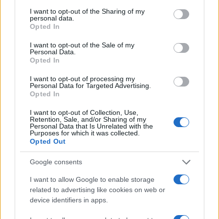
services and may gather and store information including but
sovraštva, nasilja ali nestrpnosti. Komentarji z žaljivimi,
not limited to your visit or usage behaviour. You may click to
I want to opt-out of the Sharing of my
rasističnimi, diskriminatornimi ali nezakonitimi vsebinami bodo
personal data.
grant or deny consent to Google and its third-party tags to
Opted In
odstranjeni.
Pravila komentiranja →
use your data for below specified purposes in below Google
consent section.
I want to opt-out of the Sale of my
Personal Data.
Failed to fetch
Opted In
I want to opt-out of processing my
Personal Data for Targeted Advertising.
Opted In
Občine:
Slovenj Gradec
I want to opt-out of Collection, Use,
Retention, Sale, and/or Sharing of my
Kategorije:
Novice
Novice
Personal Data that Is Unrelated with the
Purposes for which it was collected.
Opted Out
Slovenj Gradec
MOSG
Ključne besede:
Google consents
svetovni dan downovega sindroma
I want to allow Google to enable storage
tretja osnovna šola slovenj gradec
related to advertising like cookies on web or
device identifiers in apps.