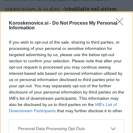
organizacijam, ki se glasi: »
Izboljšajte naš sistem
podpore
« ter s tem omogočite kvalitetnejše življenje
Koroskenovice.si -
Do Not Process My Personal
Information
oseb z Downovim sindromom.
If you wish to opt-out of the sale, sharing to third parties, or
Fotogalerija
processing of your personal or sensitive information for
1 / 25
targeted advertising by us, please use the below opt-out
section to confirm your selection. Please note that after your
opt-out request is processed you may continue seeing
interest-based ads based on personal information utilized by
us or personal information disclosed to third parties prior to
your opt-out. You may separately opt-out of the further
disclosure of your personal information by third parties on the
IAB’s list of downstream participants. This information may
also be disclosed by us to third parties on the
IAB’s List of
Downstream Participants
that may further disclose it to other
third parties.
Opozorilo:
Po 297. členu Kazenskega zakonika je
Please note that this website/app uses one or more Google
Personal Data Processing Opt Outs
posameznik kazensko odgovoren za javno spodbujanje