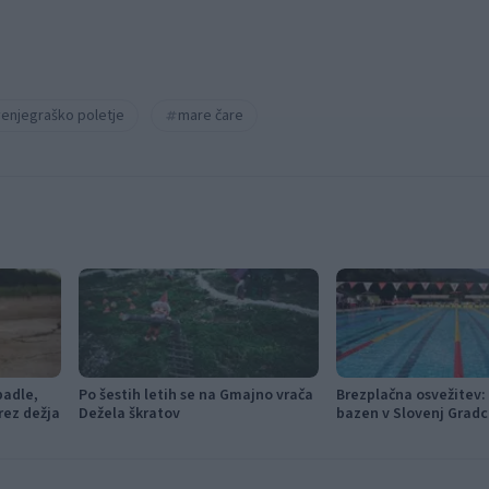
venjegraško poletje
mare čare
padle,
Po šestih letih se na Gmajno vrača
Brezplačna osvežitev: 
rez dežja
Dežela škratov
bazen v Slovenj Gradc
Ravnah