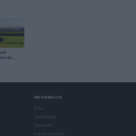
adi
kov do
v
INFORMACIJE
O nas
Oglaševanje
Zaposlitev
Pravno obvestilo