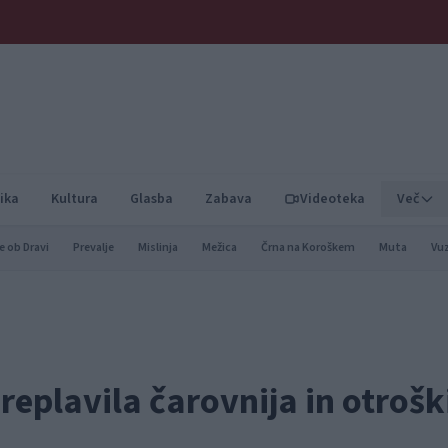
ika
Kultura
Glasba
Zabava
Videoteka
Več
e ob Dravi
Prevalje
Mislinja
Mežica
Črna na Koroškem
Muta
Vu
replavila čarovnija in otrošk