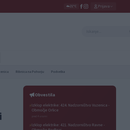
Prijava
☁️
21°C
zenica
Ribnica na Pohorju
Podvelka
Obvestila
Izklop elektrike: 424. Nadzorništvo Vuzenica -
⚡
Območje Orlice
i
pred 4 urami
Izklop elektrike: 421. Nadzorništvo Ravne -
⚡