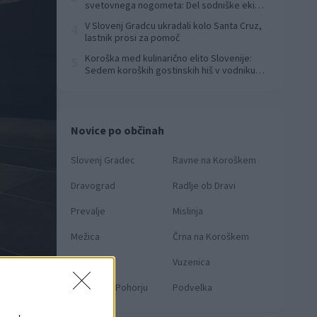
svetovnega nogometa: Del sodniške ekipe
za finale svetovnega prvenstva
V Slovenj Gradcu ukradali kolo Santa Cruz,
4
lastnik prosi za pomoč
Koroška med kulinarično elito Slovenije:
5
Sedem koroških gostinskih hiš v vodniku
Falstaff 2026
Novice po občinah
Slovenj Gradec
Ravne na Koroškem
Dravograd
Radlje ob Dravi
Prevalje
Mislinja
Mežica
Črna na Koroškem
Muta
Vuzenica
oto: Nika Hölcl
Ribnica na Pohorju
Podvelka