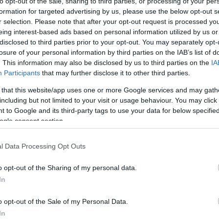
to opt-out of the sale, sharing to third parties, or processing of your per
bil številne mlade obiskovalce in poskrbel za čarobno dopoldn
formation for targeted advertising by us, please use the below opt-out s
r selection. Please note that after your opt-out request is processed y
eing interest-based ads based on personal information utilized by us or
disclosed to third parties prior to your opt-out. You may separately opt-
losure of your personal information by third parties on the IAB’s list of
li v svet čarovnije, kjer domišljija ne pozna meja. Na odru s
. This information may also be disclosed by us to third parties on the
IA
Participants
that may further disclose it to other third parties.
i in se znova pojavljali, spreminjali svojo obliko, fizikalni
 that this website/app uses one or more Google services and may gath
eljavo.
including but not limited to your visit or usage behaviour. You may click 
 to Google and its third-party tags to use your data for below specifi
ogle consent section.
l Data Processing Opt Outs
o opt-out of the Sharing of my personal data.
In
o opt-out of the Sale of my Personal Data.
In