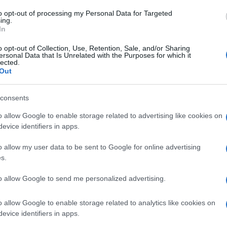
to opt-out of processing my Personal Data for Targeted
ing.
In
o opt-out of Collection, Use, Retention, Sale, and/or Sharing
ersonal Data that Is Unrelated with the Purposes for which it
lected.
Out
consents
o allow Google to enable storage related to advertising like cookies on
evice identifiers in apps.
o allow my user data to be sent to Google for online advertising
s.
to allow Google to send me personalized advertising.
t predstave
, saj so pri številnih čarovniških trikih aktivno
o allow Google to enable storage related to analytics like cookies on
ostjo soustvarjali nepozabno doživetje.
evice identifiers in apps.