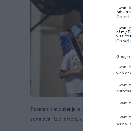
I want 
Advertis
Opted 
I want t
of my P
was col
Opted 
Google 
I want t
web or d
I want t
purpose
I want 
Posebno navdušenje je požela
interaktivnos
I want t
sodelovali tudi otroci, ki so s svojo radovedn
web or d