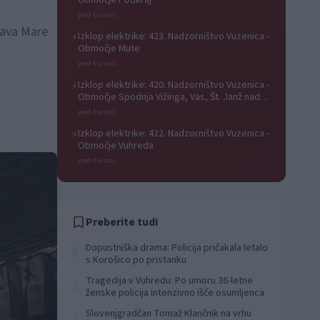
Območje Podkraj
pred 4 urami
stava Mare
Izklop elektrike: 423. Nadzorništvo Vuzenica -
⚡
Območje Mute
pred 4 urami
Izklop elektrike: 420. Nadzorništvo Vuzenica -
⚡
Območje Spodnja Vižinga, Vas, Št. Janž nad
Radljami, Suhi Vrh, Dobrava
pred 4 urami
Izklop elektrike: 422. Nadzorništvo Vuzenica -
⚡
Območje Vuhreda
pred 4 urami
Preberite tudi
Dopustniška drama: Policija pričakala letalo
1
s Korošico po pristanku
Tragedija v Vuhredu: Po umoru 36-letne
2
ženske policija intenzivno išče osumljenca
Slovenjgradčan Tomaž Klančnik na vrhu
3