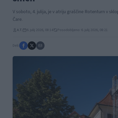
V soboto, 4. julija, je v atriju graščine Rotenturn v s
Čare.
A.T.
6. julij 2026, 08:14
Posodobljeno: 6. julij 2026, 08:21
Deli: