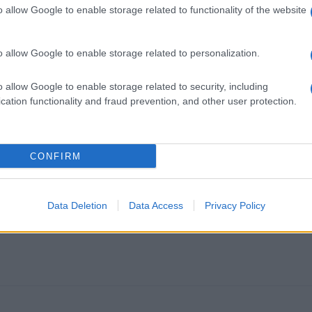
ala nasmehe na obraze tako najmlajših kot njihovih staršev.
o allow Google to enable storage related to functionality of the website
o allow Google to enable storage related to personalization.
o allow Google to enable storage related to security, including
cation functionality and fraud prevention, and other user protection.
CONFIRM
k kazensko odgovoren za javno spodbujanje sovraštva, nasilja ali nestrpno
Data Deletion
Data Access
Privacy Policy
nitimi vsebinami bodo odstranjeni.
Pravila komentiranja →