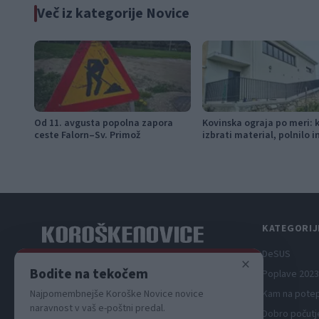
Več iz kategorije Novice
Od 11. avgusta popolna zapora
Kovinska ograja po meri: 
ceste Falorn–Sv. Primož
izbrati material, polnilo 
KATEGORIJ
DeSUS
×
Spletni medij koroških dogodkov.
Bodite na tekočem
Poplave 2023
Najpomembnejše Koroške Novice novice
Kam na pote
naravnost v vaš e-poštni predal.
Dobro počutj