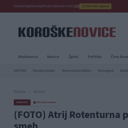
Domov
Oglaševanje
Prosta delovna mesta
Odstrani oglase
Naslovnica
Novice
Šport
Politika
Črna kron
OBČINE:
Slovenj Gradec
Ravne na Koroškem
Dravograd
Radlj
Domov
/
Novice
NOVICE
Slovenj Gradec
(FOTO) Atrij Rotenturna p
smeh