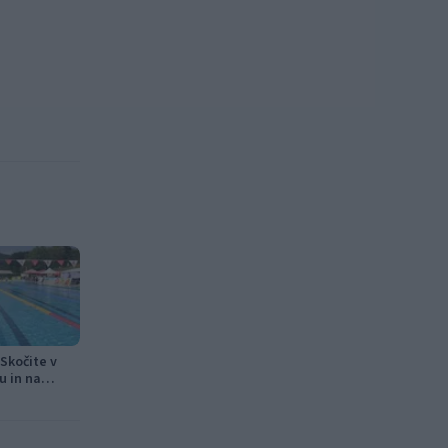
Skočite v
u in na