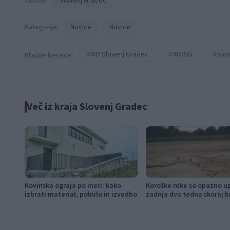
Občine:
Slovenj Gradec
Kategorije:
Novice
Novice
KD Slovenj Gradec
MOSG
slo
Ključne besede:
Več iz kraja Slovenj Gradec
Kovinska ograja po meri: kako
Koroške reke so opazno u
izbrati material, polnilo in izvedbo
zadnja dva tedna skoraj b