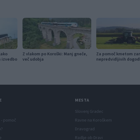
kako
Z vlakom po Koroški: Manj gneče,
Za pomoč kmetom zar
in izvedbo
več udobja
nepredvidljivih dogod
115.000 evrov sredste
E
MESTA
Slovenj Gradec
 - pomoč
Ravne na Koroškem
p?
Dravograd
e
Radlje ob Dravi