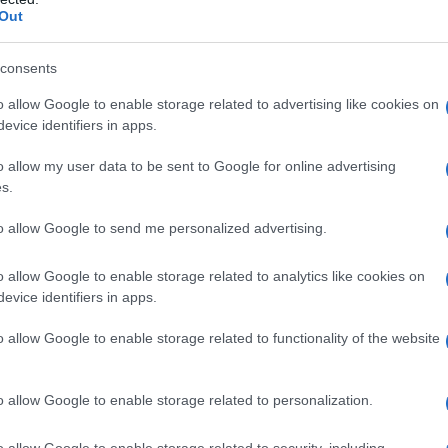
Out
consents
ob 12:00. Prijavite se preko portala
Prijavim.se
.
o allow Google to enable storage related to advertising like cookies on
evice identifiers in apps.
če ta ni veljavna. Ob predprijavi na tekmo boste na mail preje
o allow my user data to be sent to Google for online advertising
s.
to allow Google to send me personalized advertising.
o allow Google to enable storage related to analytics like cookies on
ijah Člani, U19 mladinci, U17 ml. mladinci, U15 dečki, Maste
evice identifiers in apps.
.
o allow Google to enable storage related to functionality of the website
ji U13 dečki/deklice) in 55,00 EUR v primeru prijave na dirki.
arovanja pridobiti enodnevno tekmovalno licenco KZS. Tekm
o allow Google to enable storage related to personalization.
Ženske. Enodnevne licence so na voljo v predprijavi in na da
o allow Google to enable storage related to security, including