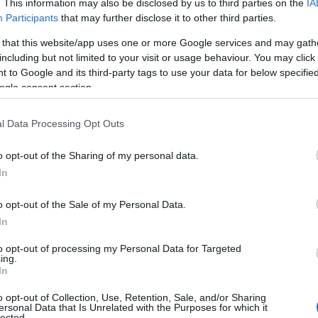
. This information may also be disclosed by us to third parties on the
IA
Participants
that may further disclose it to other third parties.
 that this website/app uses one or more Google services and may gath
including but not limited to your visit or usage behaviour. You may click 
 to Google and its third-party tags to use your data for below specifi
ogle consent section.
teri skupaj tekmujejo dečki in deklice – tekmovalci/tekmoval
l Data Processing Opt Outs
 Skupna je tudi podelitev.
o opt-out of the Sharing of my personal data.
In
ekmovalci s tekmovalno licenco KZS.
o opt-out of the Sale of my Personal Data.
nije v spustu. Točke prejmejo vsi tekmovalci, ne glede na
In
to opt-out of processing my Personal Data for Targeted
ing.
In
Preizk
o opt-out of Collection, Use, Retention, Sale, and/or Sharing
ersonal Data that Is Unrelated with the Purposes for which it
lected.