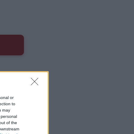
sonal or
ection to
ou may
 personal
out of the
 downstream