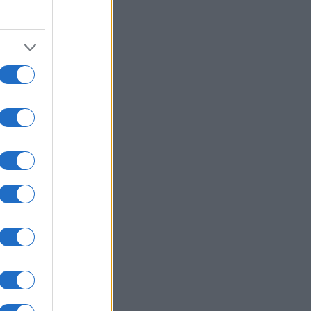
li račun s
r, Amaterji
ujejo lahko
n dogodka v