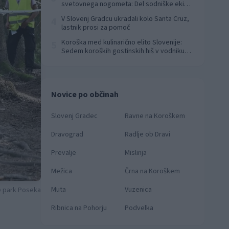
svetovnega nogometa: Del sodniške ekipe
za finale svetovnega prvenstva
V Slovenj Gradcu ukradali kolo Santa Cruz,
4
lastnik prosi za pomoč
Koroška med kulinarično elito Slovenije:
5
Sedem koroških gostinskih hiš v vodniku
Falstaff 2026
Novice po občinah
Slovenj Gradec
Ravne na Koroškem
Dravograd
Radlje ob Dravi
Prevalje
Mislinja
Mežica
Črna na Koroškem
Muta
Vuzenica
ke park Poseka
Ribnica na Pohorju
Podvelka