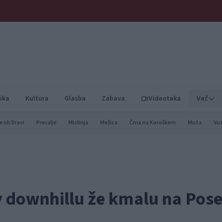
ika
Kultura
Glasba
Zabava
Videoteka
Več
e ob Dravi
Prevalje
Mislinja
Mežica
Črna na Koroškem
Muta
Vu
v downhillu že kmalu na Pose