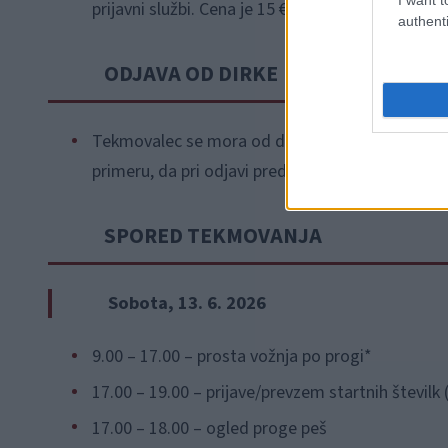
prijavni službi. Cena je 15 €.
authenti
ODJAVA OD DIRKE
Tekmovalec se mora od dirke odjaviti najkasnej
primeru, da pri odjavi predloži zdravniško potrdi
SPORED TEKMOVANJA
Sobota, 13. 6. 2026
9.00 – 17.00 – prosta vožnja po progi*
17.00 – 19.00 – prijave/prevzem startnih številk
17.00 – 18.00 – ogled proge peš