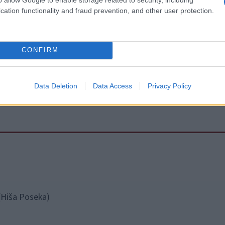
cation functionality and fraud prevention, and other user protection.
CONFIRM
e do 12. ure do petka pred dirko. Tekmovalcu se startnina v
lo.
Data Deletion
Data Access
Privacy Policy
 (Hiša Poseka)