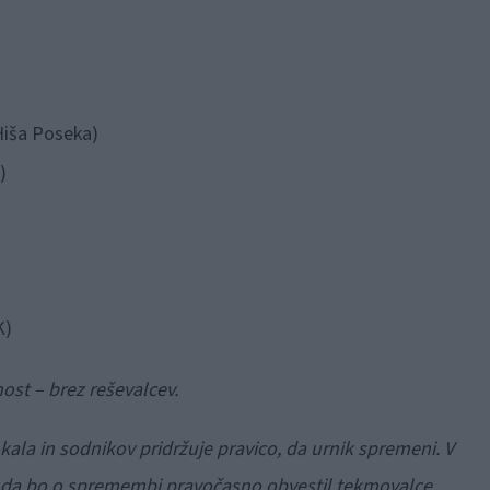
(Hiša Poseka)
)
K)
ost – brez reševalcev.
kala in sodnikov pridržuje pravico, da urnik spremeni. V
 da bo o spremembi pravočasno obvestil tekmovalce.