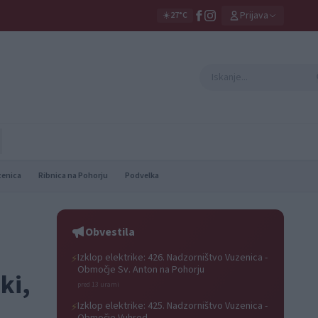
Prijava
☀️
27°C
zenica
Ribnica na Pohorju
Podvelka
Obvestila
Izklop elektrike: 426. Nadzorništvo Vuzenica -
⚡
Območje Sv. Anton na Pohorju
ki,
pred 13 urami
Izklop elektrike: 425. Nadzorništvo Vuzenica -
⚡