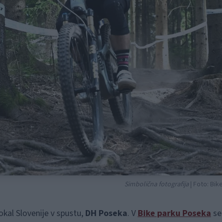
Simbolična fotografija
| Foto: Bi
okal Slovenije v spustu,
DH Poseka
. V
Bike parku Poseka
se