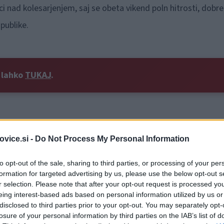
ci nad kolesarjenjem, saj se obeta vikend poln hitrosti, dobre
publike.
e lahko
TUKAJ
.
vice.si -
Do Not Process My Personal Information
14)*;
to opt-out of the sale, sharing to third parties, or processing of your per
formation for targeted advertising by us, please use the below opt-out s
r selection. Please note that after your opt-out request is processed y
10);
eing interest-based ads based on personal information utilized by us or
disclosed to third parties prior to your opt-out. You may separately opt-
losure of your personal information by third parties on the IAB’s list of