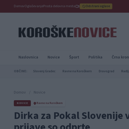
Domov
Oglaševanje
Prosta delovna mesta
Odstrani oglase
Naslovnica
Novice
Šport
Politika
Črna kron
OBČINE:
Slovenj Gradec
Ravne na Koroškem
Dravograd
Radlj
Domov
/
Novice
NOVICE
Ravne na Koroškem
Dirka za Pokal Slovenije 
prijave so odprte