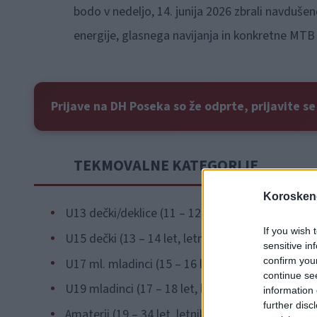
bodo v nedeljo, 14. junija 2026 zbrali navdušen
energije, glasnega navijanja in konkretne MTB 
Prijave na DH Poseka so že odprte, prijavite s
TEKMOVALNE KATEGORIJE
Koroskeno
U13 dečki/deklice (11 – 12 let, letnika 2015 in 20
If you wish 
U15 dečki (13 – 14 let, letnika 2013 in 2012);
sensitive in
confirm you
U17 ml. mladinci (15 – 16 let, letnika 20011 in 20
continue se
U19 mladinci (17 – 18 let, letnika 2009 in 2008);
information 
further disc
Amaterji (19 – 34 let, letniki 2007-1992);