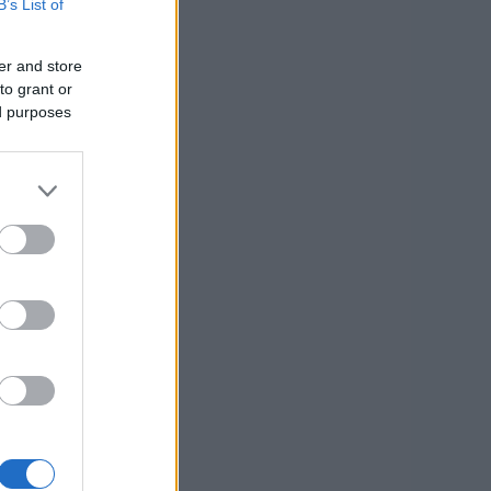
B’s List of
er and store
to grant or
ed purposes
ke s
usi zdaj