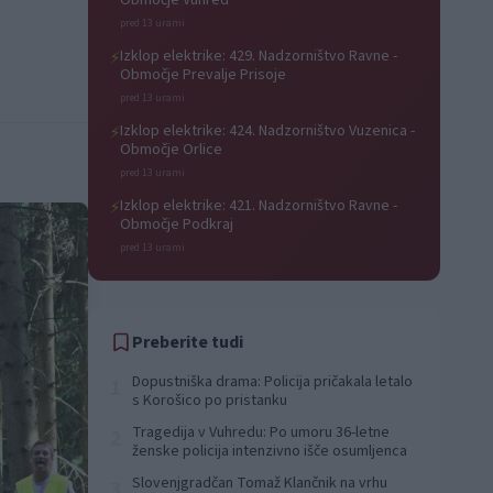
Območje Vuhred
pred 13 urami
Izklop elektrike: 429. Nadzorništvo Ravne -
⚡
Območje Prevalje Prisoje
pred 13 urami
Izklop elektrike: 424. Nadzorništvo Vuzenica -
⚡
Območje Orlice
pred 13 urami
Izklop elektrike: 421. Nadzorništvo Ravne -
⚡
Območje Podkraj
pred 13 urami
Preberite tudi
Dopustniška drama: Policija pričakala letalo
1
s Korošico po pristanku
Tragedija v Vuhredu: Po umoru 36-letne
2
ženske policija intenzivno išče osumljenca
Slovenjgradčan Tomaž Klančnik na vrhu
3