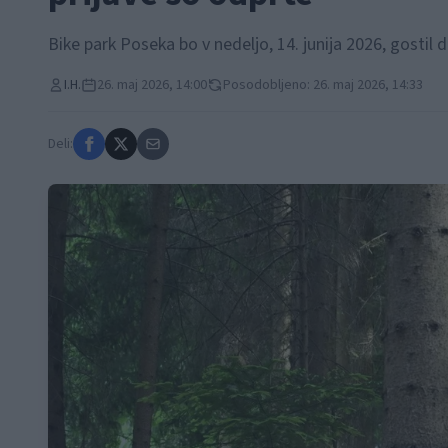
Bike park Poseka bo v nedeljo, 14. junija 2026, gostil d
I.H.
26. maj 2026, 14:00
Posodobljeno: 26. maj 2026, 14:33
Deli: