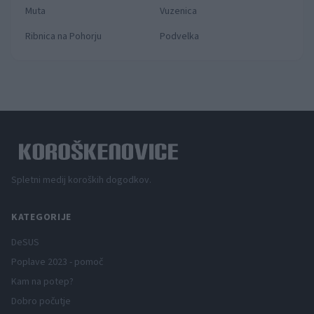
Muta
Vuzenica
Ribnica na Pohorju
Podvelka
Spletni medij koroških dogodkov.
KATEGORIJE
DeSUS
Poplave 2023 - pomoč
Kam na potep?
Dobro počutje