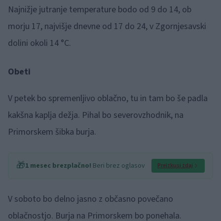
Najnižje jutranje temperature bodo od 9 do 14, ob
morju 17, najvišje dnevne od 17 do 24, v Zgornjesavski
dolini okoli 14 °C.
Obeti
V petek bo spremenljivo oblačno, tu in tam bo še padla
kakšna kaplja dežja. Pihal bo severovzhodnik, na
Primorskem šibka burja.
🎁
1 mesec brezplačno!
Beri brez oglasov
Preizkusi zdaj
V soboto bo delno jasno z občasno povečano
oblačnostjo. Burja na Primorskem bo ponehala.