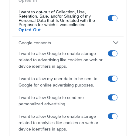
odstranjeni.
Opted In
Pravila komentiranja →
I want to opt-out of Collection, Use,
Retention, Sale, and/or Sharing of my
Failed to fetch
Personal Data that Is Unrelated with the
Purposes for which it was collected.
Opted Out
Google consents
Občine:
Slovenj Gradec
Dravograd
I want to allow Google to enable storage
Ravne na Koroškem
Radlje ob Dravi
Mislinja
related to advertising like cookies on web or
device identifiers in apps.
Prevalje
Mežica
Črna na Koroškem
Vuzenica
Muta
Ribnica na Pohorju
Podvelka
I want to allow my user data to be sent to
Google for online advertising purposes.
Kategorije:
Novice
Novice
Novice
Novice
I want to allow Google to send me
personalized advertising.
Novice
I want to allow Google to enable storage
dež
napoved
sonce
Ključne besede:
related to analytics like cookies on web or
device identifiers in apps.
vreme
vremenoslovci