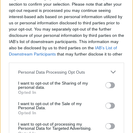
section to confirm your selection. Please note that after your
postopno nekoliko okrepila, moteno bo spanje
opt-out request is processed you may continue seeing
interest-based ads based on personal information utilized by
vremensko občutljivih v noči na četrtek. Tudi v četrtek
us or personal information disclosed to third parties prior to
bo vpliv vremena zmerno obremenilen. Vremensko
your opt-out. You may separately opt-out of the further
disclosure of your personal information by third parties on the
občutljivi ljudje bodo imeli manjše vremensko pogojene
IAB’s list of downstream participants. This information may
also be disclosed by us to third parties on the
IAB’s List of
težave.
Downstream Participants
that may further disclose it to other
third parties.
Vir: ARSO
Please note that this website/app uses one or more Google
Personal Data Processing Opt Outs
services and may gather and store information including but
not limited to your visit or usage behaviour. You may click to
I want to opt-out of the Sharing of my
personal data.
grant or deny consent to Google and its third-party tags to
Opted In
use your data for below specified purposes in below Google
consent section.
I want to opt-out of the Sale of my
Opozorilo:
Po 297. členu Kazenskega zakonika je
Personal Data.
Opted In
posameznik kazensko odgovoren za javno spodbujanje
sovraštva, nasilja ali nestrpnosti. Komentarji z žaljivimi,
I want to opt-out of processing my
rasističnimi, diskriminatornimi ali nezakonitimi vsebinami bodo
Personal Data for Targeted Advertising.