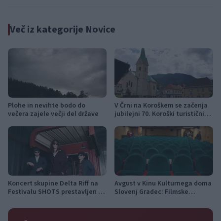
Več iz kategorije Novice
Plohe in nevihte bodo do
V Črni na Koroškem se začenja
večera zajele večji del države
jubilejni 70. Koroški turistični
teden s kar 70 dogodki
Koncert skupine Delta Riff na
Avgust v Kinu Kulturnega doma
Festivalu SHOTS prestavljen na
Slovenj Gradec: Filmske
jutri
premiere, napete zgodbe in
počitniški kino