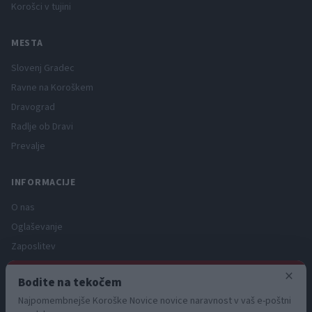
Korošci v tujini
MESTA
Slovenj Gradec
Ravne na Koroškem
Dravograd
Radlje ob Dravi
Prevalje
INFORMACIJE
O nas
Oglaševanje
Zaposlitev
Pravno obvestilo
×
Bodite na tekočem
Zasebnost in piškotki
Najpomembnejše Koroške Novice novice naravnost v vaš e-poštni
Storitve