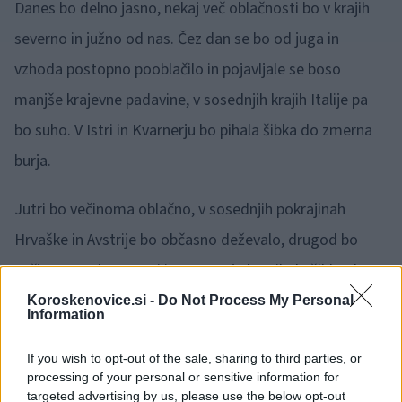
Danes bo delno jasno, nekaj več oblačnosti bo v krajih
severno in južno od nas. Čez dan se bo od juga in
vzhoda postopno pooblačilo in pojavljale se boso
manjše krajevne padavine, v sosednjih krajih Italije pa
bo suho. V Istri in Kvarnerju bo pihala šibka do zmerna
burja.
Jutri bo večinoma oblačno, v sosednjih pokrajinah
Hrvaške in Avstrije bo občasno deževalo, drugod bo
večinoma suho. V Istri in Kvarnerju bo pihala šibka do
zmerna burja.
Koroskenovice.si -
Do Not Process My Personal
Information
Biovreme
If you wish to opt-out of the sale, sharing to third parties, or
processing of your personal or sensitive information for
targeted advertising by us, please use the below opt-out
V sredo čez dan se bo obremenitev zaradi vremena