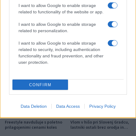
I want to allow Google to enable storage
related to functionality of the website or app.
I want to allow Google to enable storage
Več iz kraja Slovenj Gradec
related to personalization.
I want to allow Google to enable storage
related to security, including authentication
functionality and fraud prevention, and other
user protection.
Koncert skupine Delta Riff na
Avgust v Kinu Kulturnega doma
Festivalu SHOTS prestavljen na
Slovenj Gradec: Filmske
jutri
premiere, napete zgodbe in
CONFIRM
počitniški kino
Data Deletion
Data Access
Privacy Policy
Freestyle navdušuje s poletno
Vlom v hišo pri Slovenj Gradcu,
prilagojenimi cenami koles
lastniki ostali brez orodja in
modema