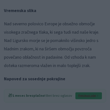
Vremenska slika
Nad severno polovico Evrope je obsežno območje
visokega zračnega tlaka, ki sega tudi nad naše kraje.
Nad Ligursko morje se je pomaknilo višinsko jedro s
hladnim zrakom, ki na širšem območju povzroča
povečano oblačnost in padavine. Od vzhoda k nam
doteka razmeroma vlažen in malo toplejši zrak.
Napoved za sosednje pokrajine
🎁
1 mesec brezplačno!
Beri brez oglasov
Preizkusi zdaj