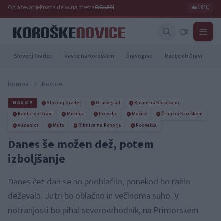
Oglaševanje
Prosta delovna mesta
OGLASI
☁️
19°C
Slovenj Gradec
Ravne na Koroškem
Dravograd
Radlje ob Dravi
Pr
Domov
/
Novice
NOVICE
Slovenj Gradec
Dravograd
Ravne na Koroškem
Radlje ob Dravi
Mislinja
Prevalje
Mežica
Črna na Koroškem
Vuzenica
Muta
Ribnica na Pohorju
Podvelka
Danes še možen dež, potem
izboljšanje
Danes čez dan se bo pooblačilo, ponekod bo rahlo
deževalo. Jutri bo oblačno in večinoma suho. V
notranjosti bo pihal severovzhodnik, na Primorskem