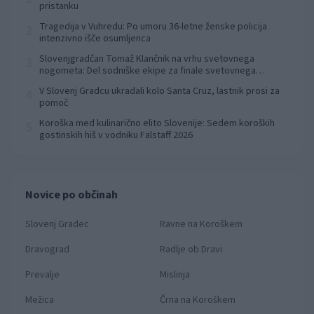
pristanku
Tragedija v Vuhredu: Po umoru 36-letne ženske policija
2
intenzivno išče osumljenca
Slovenjgradčan Tomaž Klančnik na vrhu svetovnega
3
nogometa: Del sodniške ekipe za finale svetovnega
prvenstva
V Slovenj Gradcu ukradali kolo Santa Cruz, lastnik prosi za
4
pomoč
Koroška med kulinarično elito Slovenije: Sedem koroških
5
gostinskih hiš v vodniku Falstaff 2026
Novice po občinah
Slovenj Gradec
Ravne na Koroškem
Dravograd
Radlje ob Dravi
Prevalje
Mislinja
Mežica
Črna na Koroškem