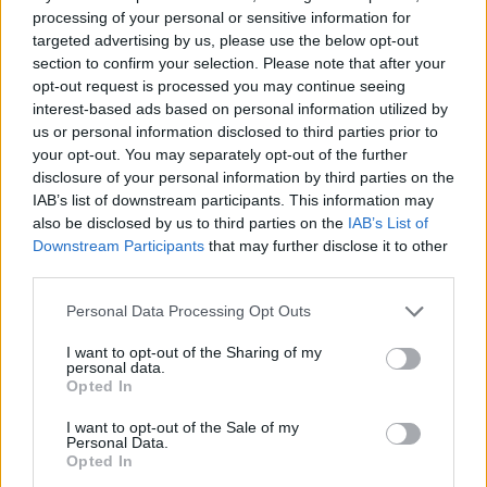
processing of your personal or sensitive information for
Kategorije:
Novice
Novice
targeted advertising by us, please use the below opt-out
section to confirm your selection. Please note that after your
Aqualatio
mamice
vadba
Ključne besede:
opt-out request is processed you may continue seeing
interest-based ads based on personal information utilized by
us or personal information disclosed to third parties prior to
your opt-out. You may separately opt-out of the further
disclosure of your personal information by third parties on the
Več iz kraja Slovenj Gradec
IAB’s list of downstream participants. This information may
also be disclosed by us to third parties on the
IAB’s List of
Downstream Participants
that may further disclose it to other
third parties.
Please note that this website/app uses one or more Google
Personal Data Processing Opt Outs
services and may gather and store information including but
not limited to your visit or usage behaviour. You may click to
I want to opt-out of the Sharing of my
V Hudi Luknji posredoval
Pet koroških gostiln in
personal data.
grant or deny consent to Google and its third-party tags to
helikopter, cesta med
restavracij v vodniku
Opted In
Velenjem in Slovenj Gradcem
Gault&Millau Slovenija 2026,
use your data for below specified purposes in below Google
do nadaljnjega zaprta
GT19 najboljši med Korošci
consent section.
I want to opt-out of the Sale of my
Personal Data.
Opted In