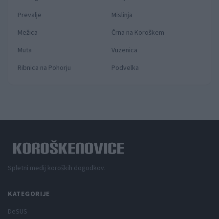
Prevalje
Mislinja
Mežica
Črna na Koroškem
Muta
Vuzenica
Ribnica na Pohorju
Podvelka
Spletni medij koroških dogodkov.
KATEGORIJE
DeSUS