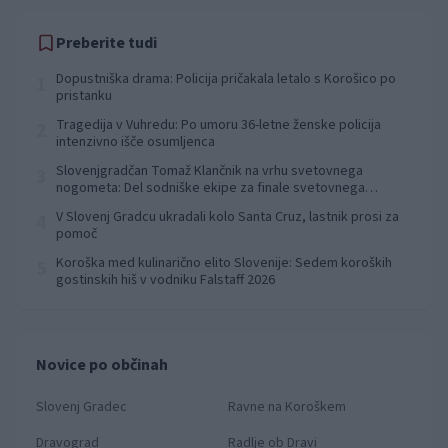
Preberite tudi
Dopustniška drama: Policija pričakala letalo s Korošico po
1
pristanku
Tragedija v Vuhredu: Po umoru 36-letne ženske policija
2
intenzivno išče osumljenca
Slovenjgradčan Tomaž Klančnik na vrhu svetovnega
3
nogometa: Del sodniške ekipe za finale svetovnega
prvenstva
V Slovenj Gradcu ukradali kolo Santa Cruz, lastnik prosi za
4
pomoč
Koroška med kulinarično elito Slovenije: Sedem koroških
5
gostinskih hiš v vodniku Falstaff 2026
Novice po občinah
Slovenj Gradec
Ravne na Koroškem
Dravograd
Radlje ob Dravi