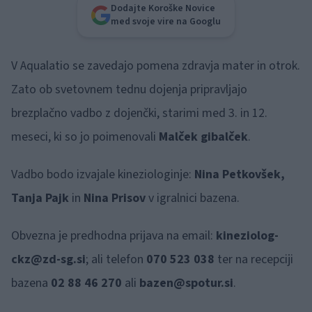
Dodajte Koroške Novice
med svoje vire na Googlu
V Aqualatio se zavedajo pomena zdravja mater in otrok.
Zato ob svetovnem tednu dojenja pripravljajo
brezplačno vadbo z dojenčki, starimi med 3. in 12.
meseci, ki so jo poimenovali
Malček gibalček
.
Vadbo bodo izvajale kineziologinje:
Nina Petkovšek,
Tanja Pajk
in
Nina Prisov
v igralnici bazena.
Obvezna je predhodna prijava na email:
kineziolog-
ckz@zd-sg.si
; ali telefon
070 523 038
ter na recepciji
bazena
02 88 46 270
ali
bazen@spotur.si
.