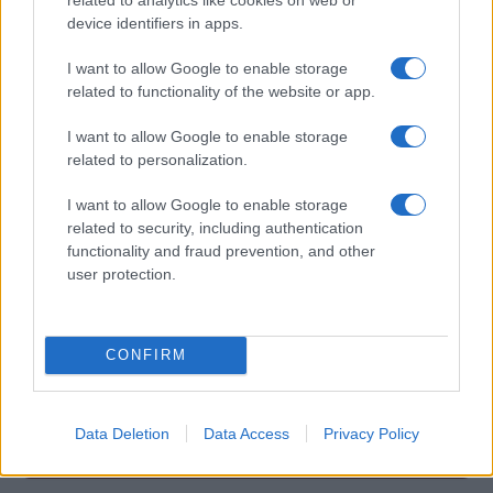
Pet koroških gostiln in
S slavnostno akademijo v
device identifiers in apps.
restavracij v vodniku
Vuzenici obeležili 70 let
Gault&Millau Slovenija 2026,
Gasilske zveze Dravske doline
GT19 najboljši med Korošci
I want to allow Google to enable storage
related to functionality of the website or app.
Obvestila
I want to allow Google to enable storage
Izklop elektrike: 426. Nadzorništvo Vuzenica - Območje Sv.
⚡
Anton na Pohorju
related to personalization.
pred 16 urami
I want to allow Google to enable storage
Izklop elektrike: 425. Nadzorništvo Vuzenica - Območje
⚡
related to security, including authentication
Vuhred
functionality and fraud prevention, and other
pred 16 urami
user protection.
Izklop elektrike: 424. Nadzorništvo Vuzenica - Območje Orlice
⚡
pred 16 urami
Izklop elektrike: 429. Nadzorništvo Ravne - Območje Prevalje
⚡
CONFIRM
Prisoje
pred 16 urami
Izklop elektrike: 421. Nadzorništvo Ravne - Območje Podkraj
⚡
Data Deletion
Data Access
Privacy Policy
pred 16 urami