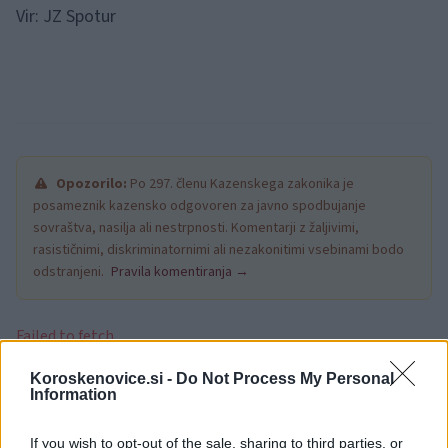
Vir: JZ Spotur
Opozorilo:
Po 297. členu Kazenskega zakonika je
posameznik kazensko odgovoren za javno spodbujanje
sovraštva, nasilja ali nestrpnosti. Komentarji z žaljivimi,
rasističnimi, diskriminatornimi ali nezakonitimi vsebinami bodo
odstranjeni.
Pravila komentiranja →
Failed to fetch
Koroskenovice.si -
Do Not Process My Personal
Information
Občine:
Slovenj Gradec
If you wish to opt-out of the sale, sharing to third parties, or