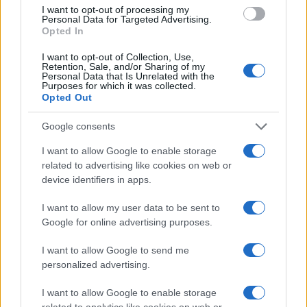
I want to opt-out of processing my
Personal Data for Targeted Advertising.
Članska ekipa NK Slovenj
Festival Zebra razglasil
Opted In
Gradec do zmage proti NK
nagrajence: Tri enakovredne
Šoštanj
nagrade žirije in nagrada
I want to opt-out of Collection, Use,
občinstva
Retention, Sale, and/or Sharing of my
Personal Data that Is Unrelated with the
Purposes for which it was collected.
Več iz kategorije Novice
Opted Out
Google consents
I want to allow Google to enable storage
related to advertising like cookies on web or
device identifiers in apps.
V Hudi Luknji posredoval
(FOTO) V Vuzenici otvorili novo
I want to allow my user data to be sent to
helikopter, cesta med
padel igrišče, kmalu že prvi
Google for online advertising purposes.
Velenjem in Slovenj Gradcem
turnir
do nadaljnjega zaprta
I want to allow Google to send me
personalized advertising.
I want to allow Google to enable storage
related to analytics like cookies on web or