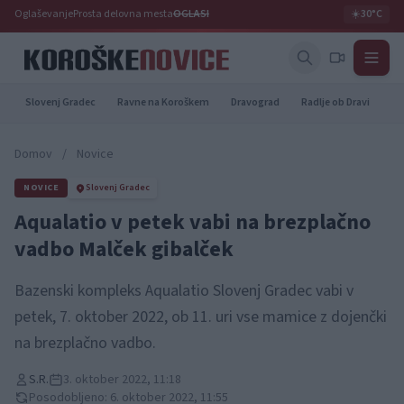
Oglaševanje
Prosta delovna mesta
OGLASI
☀️
30°C
Slovenj Gradec
Ravne na Koroškem
Dravograd
Radlje ob Dravi
Pr
Domov
/
Novice
NOVICE
Slovenj Gradec
Aqualatio v petek vabi na brezplačno
vadbo Malček gibalček
Bazenski kompleks Aqualatio Slovenj Gradec vabi v
petek, 7. oktober 2022, ob 11. uri vse mamice z dojenčki
na brezplačno vadbo.
S.R.
3. oktober 2022, 11:18
Posodobljeno: 6. oktober 2022, 11:55