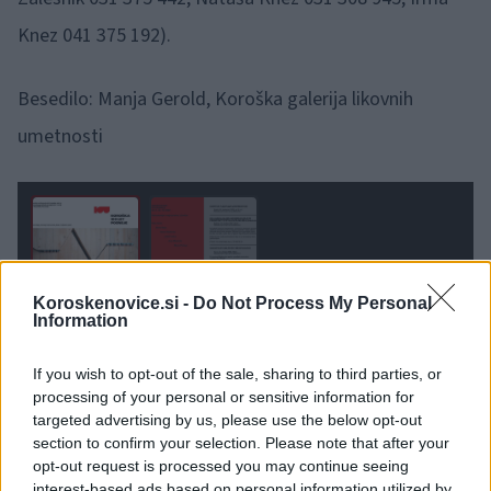
Knez 041 375 192).
Besedilo: Manja Gerold, Koroška galerija likovnih
umetnosti
1 / 2
Koroskenovice.si -
Do Not Process My Personal
Information
If you wish to opt-out of the sale, sharing to third parties, or
processing of your personal or sensitive information for
targeted advertising by us, please use the below opt-out
Opozorilo:
Po 297. členu Kazenskega zakonika je
section to confirm your selection. Please note that after your
posameznik kazensko odgovoren za javno spodbujanje
opt-out request is processed you may continue seeing
sovraštva, nasilja ali nestrpnosti. Komentarji z žaljivimi,
interest-based ads based on personal information utilized by