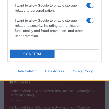
I want to allow Google to enable storage
related to personalization.
I want to allow Google to enable storage
Festival Zebra razglasil
(FOTO) Kava pri Lourdes trikrat
related to security, including authentication
nagrajence: Tri enakovredne
nagrajena: Znani so
functionality and fraud prevention, and other
nagrade žirije in nagrada
zmagovalci festivala SHOTS v
user protection.
občinstva
Slovenj Gradcu
CONFIRM
Jutri v Slovenj Gradcu
Avgust v Kinu Kulturnega doma
brezplačna opera pod
Slovenj Gradec: Filmske
zvezdami: na Trgu svobode bo
premiere, napete zgodbe in
Data Deletion
Data Access
Privacy Policy
zazvenel Ljubezenski napoj
počitniški kino
Obvestila
Izklop elektrike: 426. Nadzorništvo Vuzenica - Območje Sv.
⚡
Anton na Pohorju
pred 9 urami
Izklop elektrike: 425. Nadzorništvo Vuzenica - Območje
⚡