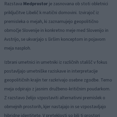
Razstava
Medprostor
je zasnovana ob stoti obletnici
priključitve Libelič k matični domovini. Izvirajoč iz
premisleka o mejah, ki zaznamujejo geopolitično
območje Slovenije in konkretno meje med Slovenijo in
Avstrijo, se ukvarjajo s širšim konceptom in pojavom
meja nasploh.
Izbrani umetnici in umetniki iz različnih stališč v fokus
postavljajo umetniške raziskave in interpretacije
geopolitičnih krajin ter razkrivajo osebne zgodbe. Temo
meja odpirajo z jasnim družbeno-kritičnim poudarkom.
Z razstavo želijo vzpostaviti alternativni premislek o
obmejnih prostorih, kjer nastajajo in se vzpostavljajo
hibridne identitete. V preteklosti so bili ti prostori