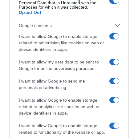
Personal Data that Is Unrelated with the
Purposes for which it was collected.
Opted Out
Google consents
I want to allow Google to enable storage
(VIDEO) Nova asfaltna prevleka
Pet koroških gostiln in
related to advertising like cookies on web or
na cesti Ravne-Dravograd, dela
restavracij v vodniku
device identifiers in apps.
intenzivno napredujejo
Gault&Millau Slovenija 2026,
GT19 najboljši med Korošci
I want to allow my user data to be sent to
Google for online advertising purposes.
I want to allow Google to send me
personalized advertising.
Cesta med Ravnami na
Koroška slavi državne prvake v
Koroškem in Dravogradom je
košarki 3x3: V Dravogradu
predčasno odprta za promet
pripravljajo sprejem
I want to allow Google to enable storage
košarkarjev
related to analytics like cookies on web or
device identifiers in apps.
Več iz kategorije Kultura
I want to allow Google to enable storage
related to functionality of the website or app.