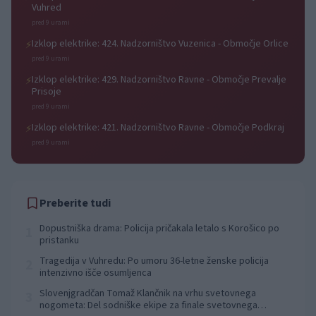
Vuhred
pred 9 urami
Izklop elektrike: 424. Nadzorništvo Vuzenica - Območje Orlice
⚡
pred 9 urami
Izklop elektrike: 429. Nadzorništvo Ravne - Območje Prevalje
⚡
Prisoje
pred 9 urami
Izklop elektrike: 421. Nadzorništvo Ravne - Območje Podkraj
⚡
pred 9 urami
Preberite tudi
Dopustniška drama: Policija pričakala letalo s Korošico po
1
pristanku
Tragedija v Vuhredu: Po umoru 36-letne ženske policija
2
intenzivno išče osumljenca
Slovenjgradčan Tomaž Klančnik na vrhu svetovnega
3
nogometa: Del sodniške ekipe za finale svetovnega