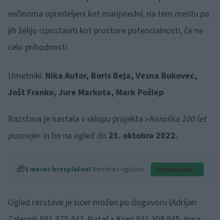
večinoma opredeljeni kot manjvredni, na tem mestu pa
jih želijo izpostaviti kot prostore potencialnosti, če ne
celo prihodnosti.
Umetniki:
Nika Autor, Boris Beja, Vesna Bukovec,
Jošt Franko, Jure Markota, Mark Požlep
Razstava je nastala v sklopu projekta »
Koroška 100 let
pozneje
« in bo na ogled do
23. oktobra 2022.
🎁
1 mesec brezplačno!
Beri brez oglasov
Preizkusi zdaj
Ogled razstave je sicer možen po dogovoru (Adrijan
Zalesnik 031 375 442, Nataša Knez 031 308 945, Irma