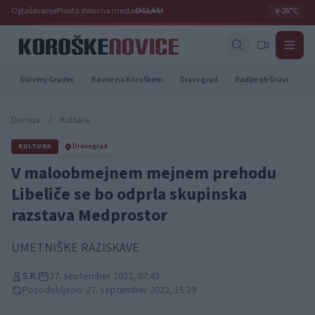
Oglaševanje
Prosta delovna mesta
OGLASI
☀️
26°C
Slovenj Gradec
Ravne na Koroškem
Dravograd
Radlje ob Dravi
Pr
Domov
/
Kultura
KULTURA
Dravograd
V maloobmejnem mejnem prehodu
Libeliče se bo odprla skupinska
razstava Medprostor
UMETNIŠKE RAZISKAVE
S.R.
27. september 2022, 07:43
Posodobljeno: 27. september 2022, 15:39