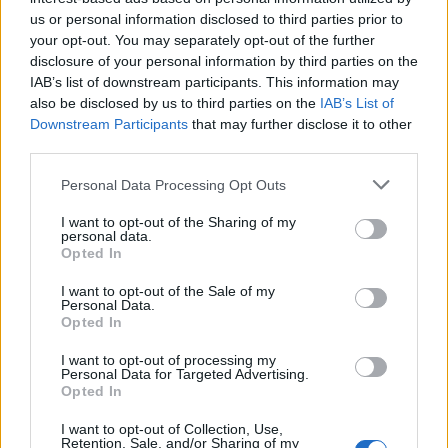
rasističnimi, diskriminatornimi ali nezakonitimi vsebinami bodo
us or personal information disclosed to third parties prior to
odstranjeni.
Pravila komentiranja →
your opt-out. You may separately opt-out of the further
disclosure of your personal information by third parties on the
IAB’s list of downstream participants. This information may
Failed to fetch
also be disclosed by us to third parties on the
IAB’s List of
Downstream Participants
that may further disclose it to other
third parties.
Občine:
Dravograd
Please note that this website/app uses one or more Google
Personal Data Processing Opt Outs
services and may gather and store information including but
not limited to your visit or usage behaviour. You may click to
I want to opt-out of the Sharing of my
Kategorije:
Kultura
Kultura
personal data.
grant or deny consent to Google and its third-party tags to
Opted In
use your data for below specified purposes in below Google
libeliče
medprostor
Ključne besede:
consent section.
I want to opt-out of the Sale of my
Personal Data.
razstava
Opted In
I want to opt-out of processing my
Personal Data for Targeted Advertising.
Opted In
Več iz kraja Dravograd
I want to opt-out of Collection, Use,
Retention, Sale, and/or Sharing of my