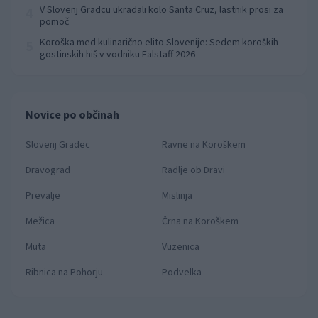
prvenstva
V Slovenj Gradcu ukradali kolo Santa Cruz, lastnik prosi za
4
pomoč
Koroška med kulinarično elito Slovenije: Sedem koroških
5
gostinskih hiš v vodniku Falstaff 2026
Novice po občinah
Slovenj Gradec
Ravne na Koroškem
Dravograd
Radlje ob Dravi
Prevalje
Mislinja
Mežica
Črna na Koroškem
Muta
Vuzenica
Ribnica na Pohorju
Podvelka