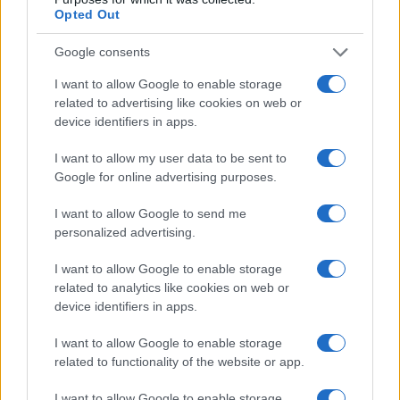
Opted Out
Google consents
I want to allow Google to enable storage
Freestyle navdušuje s poletno
Kovinska ograja po meri: kako
prilagojenimi cenami koles
izbrati material, polnilo in
related to advertising like cookies on web or
izvedbo
device identifiers in apps.
I want to allow my user data to be sent to
Google for online advertising purposes.
I want to allow Google to send me
Koroške reke so opazno upadle,
Z vlakom po Koroški: Manj
personalized advertising.
zadnja dva tedna skoraj brez
gneče, več udobja
dežja
I want to allow Google to enable storage
related to analytics like cookies on web or
device identifiers in apps.
Več iz kategorije Kultura
I want to allow Google to enable storage
related to functionality of the website or app.
I want to allow Google to enable storage