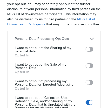
your opt-out. You may separately opt-out of the further
disclosure of your personal information by third parties on the
IAB’s list of downstream participants. This information may
Občine:
Ravne na Koroškem
also be disclosed by us to third parties on the
IAB’s List of
Downstream Participants
that may further disclose it to other
Kategorije:
Kultura
Kultura
third parties.
Please note that this website/app uses one or more Google
Personal Data Processing Opt Outs
gledališče
komedija
Ključne besede:
services and may gather and store information including but
not limited to your visit or usage behaviour. You may click to
I want to opt-out of the Sharing of my
koroški gledališki abonma
ponovitev
personal data.
grant or deny consent to Google and its third-party tags to
Opted In
use your data for below specified purposes in below Google
predstava
Tone Partljič
consent section.
I want to opt-out of the Sale of my
Personal Data.
večnamenska dvorana kotlje
zkštm
Opted In
I want to opt-out of processing my
Personal Data for Targeted Advertising.
Opted In
Več iz kraja Ravne na Koroškem
I want to opt-out of Collection, Use,
Retention, Sale, and/or Sharing of my
Personal Data that Is Unrelated with the
Purposes for which it was collected.