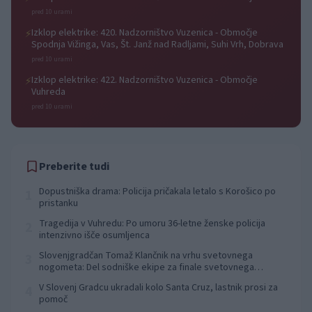
pred 10 urami
Izklop elektrike: 420. Nadzorništvo Vuzenica - Območje
⚡
Spodnja Vižinga, Vas, Št. Janž nad Radljami, Suhi Vrh, Dobrava
pred 10 urami
Izklop elektrike: 422. Nadzorništvo Vuzenica - Območje
⚡
Vuhreda
pred 10 urami
Preberite tudi
Dopustniška drama: Policija pričakala letalo s Korošico po
1
pristanku
Tragedija v Vuhredu: Po umoru 36-letne ženske policija
2
intenzivno išče osumljenca
Slovenjgradčan Tomaž Klančnik na vrhu svetovnega
3
nogometa: Del sodniške ekipe za finale svetovnega
prvenstva
V Slovenj Gradcu ukradali kolo Santa Cruz, lastnik prosi za
4
pomoč