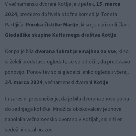
V večnamenski dvorani Kotlje je v petek,
15. marca
2024
, premiero doživela otožna komedija Toneta
Partljiča:
Poroka čistilke Marije
, ki so jo uprizorili člani
Gledališke skupine Kulturnega društva Kotlje
.
Ker pa je bila
dvorana takrat premajhna za vse
, ki so
si želeli predstavo ogledati, so se odločili, da predstavo
ponovijo. Ponovitev so si gledalci lahko ogledali včeraj,
24. marca 2024
, večnamenski dvorani
Kotlje
.
In zares ni presenečenje, da je bila dvorana znova polna
do zadnjega kotička. Množica obiskovalcev je znova
napolnila večnamensko dvorano v Kotljah, saj niti en
sedež ni ostal prazen.