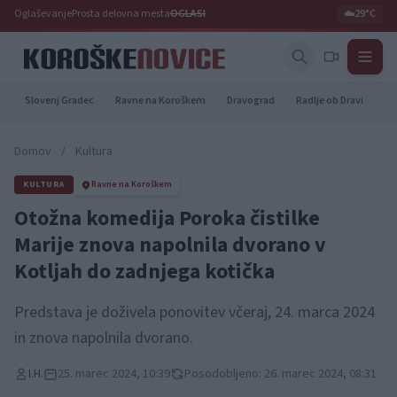
Oglaševanje
Prosta delovna mesta
OGLASI
☁️
29°C
Slovenj Gradec
Ravne na Koroškem
Dravograd
Radlje ob Dravi
Pr
Domov
/
Kultura
KULTURA
Ravne na Koroškem
Otožna komedija Poroka čistilke
Marije znova napolnila dvorano v
Kotljah do zadnjega kotička
Predstava je doživela ponovitev včeraj, 24. marca 2024
in znova napolnila dvorano.
I.H.
25. marec 2024, 10:39
Posodobljeno: 26. marec 2024, 08:31