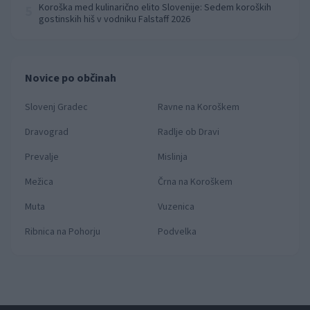
Koroška med kulinarično elito Slovenije: Sedem koroških
5
gostinskih hiš v vodniku Falstaff 2026
Novice po občinah
Slovenj Gradec
Ravne na Koroškem
Dravograd
Radlje ob Dravi
Prevalje
Mislinja
Mežica
Črna na Koroškem
Muta
Vuzenica
Ribnica na Pohorju
Podvelka