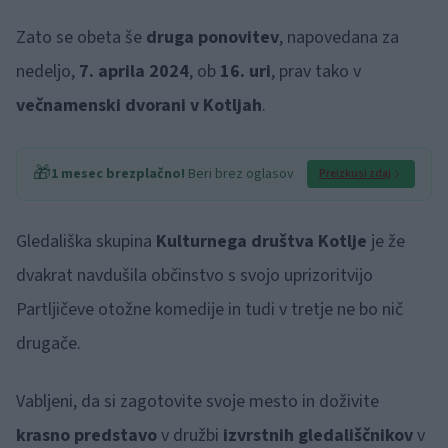
Zato se obeta še
druga ponovitev
, napovedana za
nedeljo,
7. aprila 2024
, ob
16. uri
, prav tako v
večnamenski dvorani v Kotljah
.
🎁
1 mesec brezplačno!
Beri brez oglasov
Preizkusi zdaj
Gledališka skupina
Kulturnega društva Kotlje
je že
dvakrat navdušila občinstvo s svojo uprizoritvijo
Partljičeve otožne komedije in tudi v tretje ne bo nič
drugače.
Vabljeni, da si zagotovite svoje mesto in doživite
krasno predstavo
v družbi
izvrstnih gledališčnikov
v