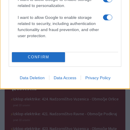
related to personalization.
I want to allow Google to enable storage
Špica okusov vabi: Dravograd
(FOTO) Iz fragmentov
related to security, including authentication
bo 29. avgusta znova postal
preteklosti v sodobni prostor:
prestolnica ulične kulinarike
Peter Rauch v Galeriji raum AU
functionality and fraud prevention, and other
user protection.
CONFIRM
Sodelujte na likovnem in
Voden ogled razstave Muzika
fotografskem natečaju Prostor
bo špilala - 120 let Babnikove
prehoda
godbe vas bo popeljal skozi
Data Deletion
Data Access
Privacy Policy
edinstveno zgodbo
Obvestila
Izklop elektrike: 424. Nadzorništvo Vuzenica - Območje Orlice
⚡
pred 10 urami
Izklop elektrike: 421. Nadzorništvo Ravne - Območje Podkraj
⚡
pred 10 urami
Izklop elektrike: 423. Nadzorništvo Vuzenica - Območje Mute
⚡