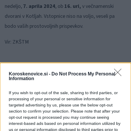
nedeljo,
7. aprila 2024
, ob
16. uri,
v večnamenski
dvorani v Kotljah. Vstopnice niso na voljo, veseli pa
bodo vaših prostovoljnih prispevkov.
Vir: ZKŠTM
Koroskenovice.si -
Do Not Process My Personal
Information
Opozorilo:
Po 297. členu Kazenskega zakonika je
posameznik kazensko odgovoren za javno spodbujanje
If you wish to opt-out of the sale, sharing to third parties, or
sovraštva, nasilja ali nestrpnosti. Komentarji z žaljivimi,
processing of your personal or sensitive information for
rasističnimi, diskriminatornimi ali nezakonitimi vsebinami bodo
targeted advertising by us, please use the below opt-out
odstranjeni.
Pravila komentiranja →
section to confirm your selection. Please note that after your
opt-out request is processed you may continue seeing
interest-based ads based on personal information utilized by
Failed to fetch
us or personal information disclosed to third parties prior to