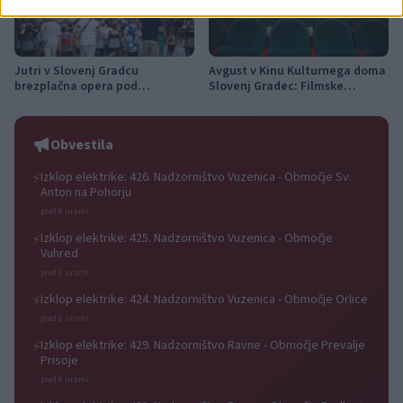
Jutri v Slovenj Gradcu
Avgust v Kinu Kulturnega doma
brezplačna opera pod
Slovenj Gradec: Filmske
zvezdami: na Trgu svobode bo
premiere, napete zgodbe in
zazvenel Ljubezenski napoj
počitniški kino
Obvestila
Izklop elektrike: 426. Nadzorništvo Vuzenica - Območje Sv.
⚡
Anton na Pohorju
pred 6 urami
Izklop elektrike: 425. Nadzorništvo Vuzenica - Območje
⚡
Vuhred
pred 6 urami
Izklop elektrike: 424. Nadzorništvo Vuzenica - Območje Orlice
⚡
pred 6 urami
Izklop elektrike: 429. Nadzorništvo Ravne - Območje Prevalje
⚡
Prisoje
pred 6 urami