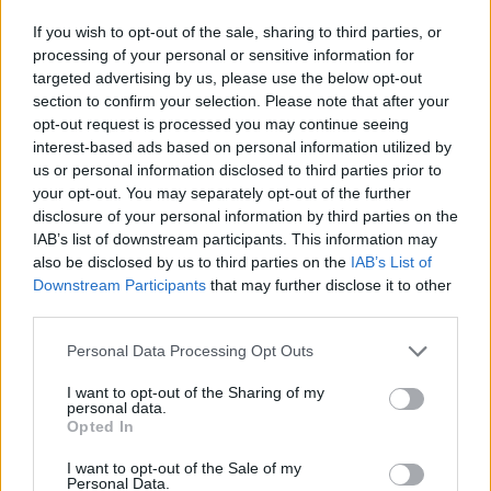
If you wish to opt-out of the sale, sharing to third parties, or
processing of your personal or sensitive information for
Vir: Planinsko društvo Mežica
targeted advertising by us, please use the below opt-out
section to confirm your selection. Please note that after your
opt-out request is processed you may continue seeing
interest-based ads based on personal information utilized by
us or personal information disclosed to third parties prior to
your opt-out. You may separately opt-out of the further
disclosure of your personal information by third parties on the
Opozorilo:
Po 297. členu Kazenskega zakonika je
IAB’s list of downstream participants. This information may
posameznik kazensko odgovoren za javno spodbujanje
also be disclosed by us to third parties on the
IAB’s List of
sovraštva, nasilja ali nestrpnosti. Komentarji z žaljivimi,
Downstream Participants
that may further disclose it to other
rasističnimi, diskriminatornimi ali nezakonitimi vsebinami bodo
third parties.
odstranjeni.
Pravila komentiranja →
Please note that this website/app uses one or more Google
Personal Data Processing Opt Outs
services and may gather and store information including but
not limited to your visit or usage behaviour. You may click to
I want to opt-out of the Sharing of my
Failed to fetch
personal data.
grant or deny consent to Google and its third-party tags to
Opted In
use your data for below specified purposes in below Google
consent section.
I want to opt-out of the Sale of my
Personal Data.