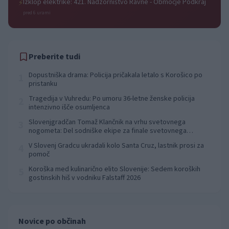
Izklop elektrike: 421. Nadzorništvo Ravne - Območje Podkraj
⚡
pred 6 urami
Preberite tudi
Dopustniška drama: Policija pričakala letalo s Korošico po
1
pristanku
Tragedija v Vuhredu: Po umoru 36-letne ženske policija
2
intenzivno išče osumljenca
Slovenjgradčan Tomaž Klančnik na vrhu svetovnega
3
nogometa: Del sodniške ekipe za finale svetovnega
prvenstva
V Slovenj Gradcu ukradali kolo Santa Cruz, lastnik prosi za
4
pomoč
Koroška med kulinarično elito Slovenije: Sedem koroških
5
gostinskih hiš v vodniku Falstaff 2026
Novice po občinah