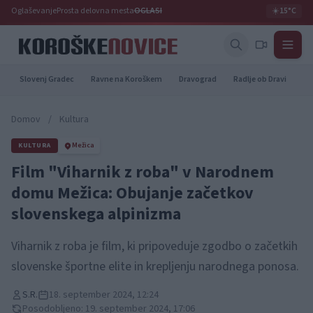
Oglaševanje
Prosta delovna mesta
OGLASI
☀️
15°C
Slovenj Gradec
Ravne na Koroškem
Dravograd
Radlje ob Dravi
Pr
Domov
/
Kultura
KULTURA
Mežica
Film "Viharnik z roba" v Narodnem
domu Mežica: Obujanje začetkov
slovenskega alpinizma
Viharnik z roba je film, ki pripoveduje zgodbo o začetkih
slovenske športne elite in krepljenju narodnega ponosa.
S.R.
18. september 2024, 12:24
Posodobljeno: 19. september 2024, 17:06