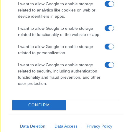
I want to allow Google to enable storage
related to analytics like cookies on web or
device identifiers in apps.
I want to allow Google to enable storage
Koroške reke so opazno upadle,
Pol stoletja glasbe na tromeji:
related to functionality of the website or app.
zadnja dva tedna skoraj brez
Graška Gora obeležuje 50.
dežja
jubilejni festival narodno-
I want to allow Google to enable storage
zabavne glasbe
related to personalization.
Več iz kategorije Kultura
I want to allow Google to enable storage
related to security, including authentication
functionality and fraud prevention, and other
user protection.
CONFIRM
Festival Zebra razglasil
(FOTO) Kava pri Lourdes trikrat
nagrajence: Tri enakovredne
nagrajena: Znani so
nagrade žirije in nagrada
zmagovalci festivala SHOTS v
občinstva
Slovenj Gradcu
Data Deletion
Data Access
Privacy Policy