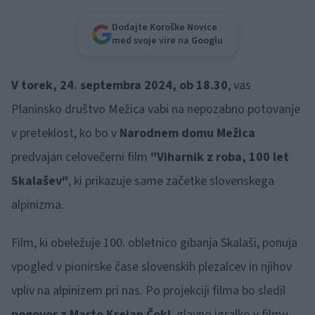
Dodajte Koroške Novice
med svoje vire na Googlu
V torek, 24. septembra 2024, ob 18.30
, vas
Planinsko društvo Mežica vabi na nepozabno potovanje
v preteklost, ko bo v
Narodnem domu Mežica
predvajan celovečerni film
"Viharnik z roba, 100 let
Skalašev"
, ki prikazuje same začetke slovenskega
alpinizma.
Film, ki obeležuje 100. obletnico gibanja Skalaši, ponuja
vpogled v pionirske čase slovenskih plezalcev in njihov
vpliv na alpinizem pri nas. Po projekciji filma bo sledil
pogovor z Marto Krejan Čokl
, glavno igralko v filmu.