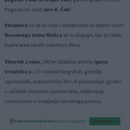
Pogovor bo vodil
Jure K. Čokl
.
Vstopnice
so že na voljo v predprodaji na spletni strani
Narodnega doma Mežica
ali na blagajni, kjer jih lahko
kupite pred samim začetkom filma.
Viharnik z roba
, 100 let Skalašev avtorja
Igorja
Vrtačnika
je 107-minutni biografski, gorniški,
zgodovinski, avanturistični film, ki pripoveduje zgodbo
o začetkih slovenske športne elite, oblikovanju
samozavesti in krepljenju narodnega ponosa.
🎁
1 mesec brezplačno!
Beri brez oglasov
Preizkusi zdaj