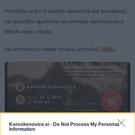
Pridružite se jim in obudite alpinistični duh preteklosti,
ter spoznajte zgodovino slovenskega alpinizma skozi
filmski večer v Mežici.
Več informacij in nakup vstopnic je možen
TUKAJ.
Koroskenovice.si -
Do Not Process My Personal
Information