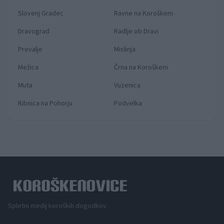
Slovenj Gradec
Ravne na Koroškem
Dravograd
Radlje ob Dravi
Prevalje
Mislinja
Mežica
Črna na Koroškem
Muta
Vuzenica
Ribnica na Pohorju
Podvelka
Spletni medij koroških dogodkov.