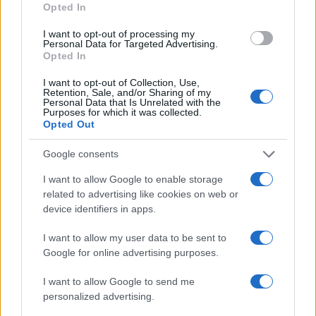
Občine:
Mežica
Opted In
I want to opt-out of processing my
Kategorije:
Kultura
Personal Data for Targeted Advertising.
Opted In
film
kultura
planina
Ključne besede:
I want to opt-out of Collection, Use,
Retention, Sale, and/or Sharing of my
planinarjenje
planinsko društvo mežica
Personal Data that Is Unrelated with the
Purposes for which it was collected.
Opted Out
Google consents
Več iz kraja Mežica
I want to allow Google to enable storage
related to advertising like cookies on web or
device identifiers in apps.
I want to allow my user data to be sent to
Google for online advertising purposes.
Freestyle navdušuje s poletno
Kovinska ograja po meri: kako
I want to allow Google to send me
prilagojenimi cenami koles
izbrati material, polnilo in
personalized advertising.
izvedbo