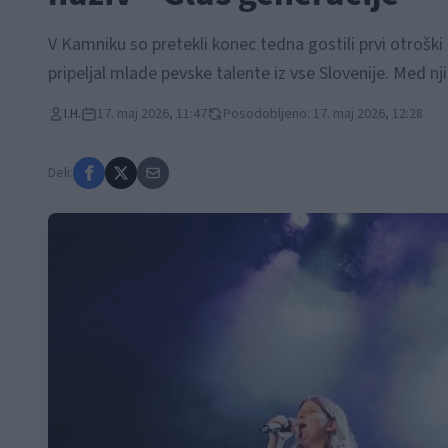
V Kamniku so pretekli konec tedna gostili prvi otroški
pripeljal mlade pevske talente iz vse Slovenije. Med nj
I.H.
17. maj 2026, 11:47
Posodobljeno: 17. maj 2026, 12:28
Deli: