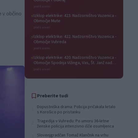
Območje Podkraj
pred 6 urami
e v občino
Izklop elektrike: 423. Nadzorništvo Vuzenica -
⚡
Območje Mute
pred 6 urami
Izklop elektrike: 422. Nadzorništvo Vuzenica -
⚡
Območje Vuhreda
pred 6 urami
Izklop elektrike: 420. Nadzorništvo Vuzenica -
⚡
Območje Spodnja Vižinga, Vas, Št. Janž nad
Radljami, Suhi Vrh, Dobrava
pred 6 urami
Preberite tudi
Dopustniška drama: Policija pričakala letalo
1
s Korošico po pristanku
Tragedija v Vuhredu: Po umoru 36-letne
2
ženske policija intenzivno išče osumljenca
Slovenjgradčan Tomaž Klančnik na vrhu
3