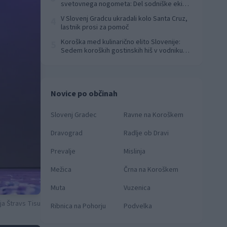
svetovnega nogometa: Del sodniške ekipe
za finale svetovnega prvenstva
V Slovenj Gradcu ukradali kolo Santa Cruz,
4
lastnik prosi za pomoč
Koroška med kulinarično elito Slovenije:
5
Sedem koroških gostinskih hiš v vodniku
Falstaff 2026
Novice po občinah
Slovenj Gradec
Ravne na Koroškem
Dravograd
Radlje ob Dravi
Prevalje
Mislinja
Mežica
Črna na Koroškem
Muta
Vuzenica
ja Štravs Tisu
Ribnica na Pohorju
Podvelka