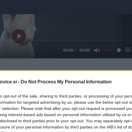
ju z Občino Kamnik organiziralo Kulturno društvo Naš od
ti varen, spodbuden in navdihujoč prostor, v katerem se l
vice.si -
Do Not Process My Personal Information
to opt-out of the sale, sharing to third parties, or processing of your per
formation for targeted advertising by us, please use the below opt-out s
r selection. Please note that after your opt-out request is processed y
eing interest-based ads based on personal information utilized by us or
izkušnja pomemben korak na ustvarjalni poti mladih pevcev
disclosed to third parties prior to your opt-out. You may separately opt-
jajo pomen podpore kulturi in mladim generacijam.
Župan obč
losure of your personal information by third parties on the IAB’s list of