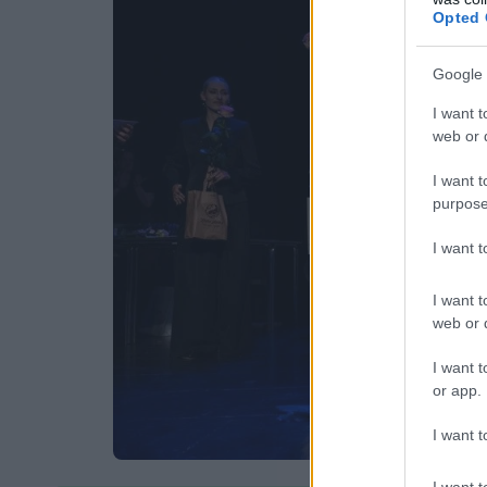
Opted 
Google 
I want t
web or d
I want t
purpose
I want 
I want t
web or d
I want t
or app.
I want t
I want t