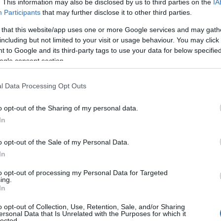
. This information may also be disclosed by us to third parties on the
IA
ril, da občina z veseljem podpira dogodke, ki mladim omogo
Participants
that may further disclose it to other third parties.
 that this website/app uses one or more Google services and may gath
including but not limited to your visit or usage behaviour. You may click 
ila tudi 11-letna korošica
Neža Rupreht
iz Kotelj, ki obiskuj
 to Google and its third-party tags to use your data for below specifi
ogle consent section.
več kot dve leti uči v Glasbeni šoli Balu pod mentorstvom Na
l Data Processing Opt Outs
o opt-out of the Sharing of my personal data.
 zelo močni konkurenci osvojila
1. mesto v svoji kategoriji
te
In
n naziv
Glas generacije
.
o opt-out of the Sale of my Personal Data.
In
to opt-out of processing my Personal Data for Targeted
ing.
In
o opt-out of Collection, Use, Retention, Sale, and/or Sharing
ersonal Data that Is Unrelated with the Purposes for which it
lected.