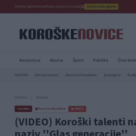
Domov
Oglaševanje
Prosta delovna mesta
Odstrani oglase
Naslovnica
Novice
Šport
Politika
Črna kron
OBČINE:
Slovenj Gradec
Ravne na Koroškem
Dravograd
Radlj
Domov
/
Glasba
VIDEO
GLASBA
Ravne na Koroškem
(VIDEO) Koroški talenti n
naziv ''Glas generacije''