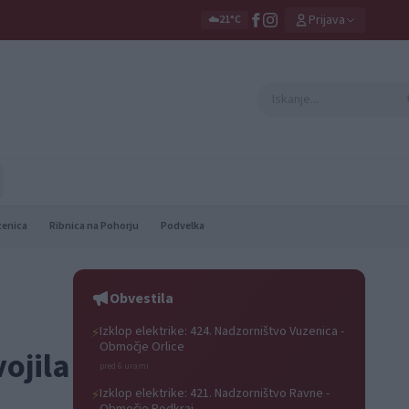
Prijava
☁️
21°C
zenica
Ribnica na Pohorju
Podvelka
Obvestila
Izklop elektrike: 424. Nadzorništvo Vuzenica -
⚡
Območje Orlice
ojila
pred 6 urami
Izklop elektrike: 421. Nadzorništvo Ravne -
⚡