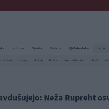
ika
Kultura
Glasba
Zabava
Videoteka
Več
e ob Dravi
Prevalje
Mislinja
Mežica
Črna na Koroškem
Muta
Vu
avdušujejo: Neža Rupreht osv