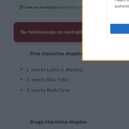
authenti
🎁
1 mesec brezplačno!
Beri brez oglasov
Na tekmovanju so nastopili v treh starostnih s
Prva starostna skupina:
1. mesto Lovro O. Mazera;
2. mesto Mila Tošić;
3. mesto Mark Cerar.
Druga starostna skupina