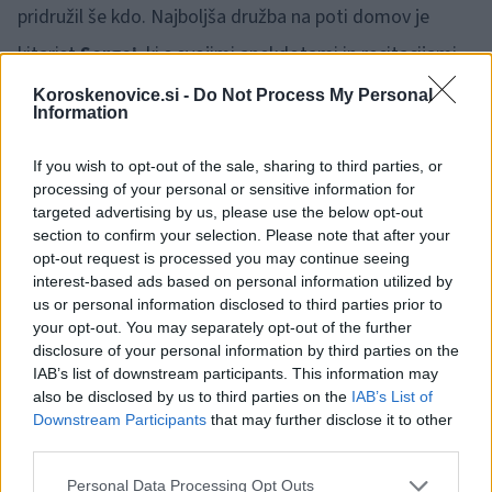
pridružil še kdo. Najboljša družba na poti domov je
kitarist
Sergej
, ki s svojimi anekdotami in recitacijami
vedno poskrbi, da šofer ne zaspi.
Koroskenovice.si -
Do Not Process My Personal
Information
If you wish to opt-out of the sale, sharing to third parties, or
processing of your personal or sensitive information for
targeted advertising by us, please use the below opt-out
section to confirm your selection. Please note that after your
opt-out request is processed you may continue seeing
interest-based ads based on personal information utilized by
us or personal information disclosed to third parties prior to
your opt-out. You may separately opt-out of the further
disclosure of your personal information by third parties on the
IAB’s list of downstream participants. This information may
also be disclosed by us to third parties on the
IAB’s List of
Downstream Participants
that may further disclose it to other
third parties.
Please note that this website/app uses one or more Google
Personal Data Processing Opt Outs