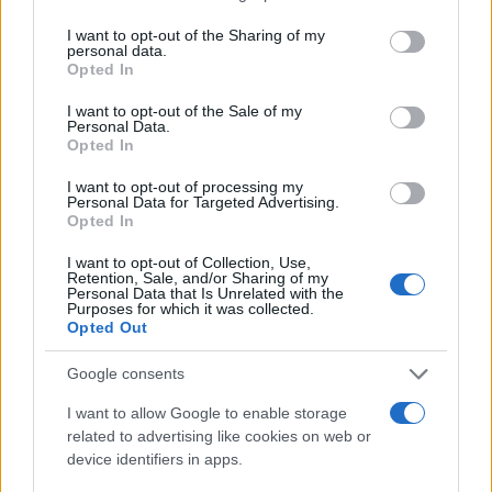
services and may gather and store information including but
not limited to your visit or usage behaviour. You may click to
I want to opt-out of the Sharing of my
personal data.
grant or deny consent to Google and its third-party tags to
Opted In
use your data for below specified purposes in below Google
consent section.
I want to opt-out of the Sale of my
Personal Data.
Katera hrana ali pijača vas najpogosteje spremlja
Opted In
na vajah in nastopih?
I want to opt-out of processing my
Personal Data for Targeted Advertising.
Opted In
Naš ritual je postanek na prvi bencinski črpalki –
I want to opt-out of Collection, Use,
sendviči, kava, energijske pijače in včasih špricer. Na
Retention, Sale, and/or Sharing of my
Personal Data that Is Unrelated with the
Purposes for which it was collected.
veselicah kraljujejo čevapčiči, na porokah pa svatovski
Opted Out
meni. Radi rečemo, da imamo tri obdobja glede hrane
Google consents
in pijače:
prvo obdobje
: divje raziskovanje,
drugo
I want to allow Google to enable storage
obdobje
: preizkušanje posledic in zdaj – umirjeno
related to advertising like cookies on web or
device identifiers in apps.
obdobje z veliko vode.