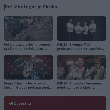
Več iz kategorije Glasba
Pol stoletja glasbe na tromeji:
(VIDEO) Skupina iTAK
Graška Gora obeležuje 50.
predstavlja poletno uspešnico
jubilejni festival narodno-
»Srnica«
zabavne glasbe
Dunja Vrhovnik bo oktobra v
(VIDEO) Ansambel Fenomeni v
Slovenj Gradcu prvič nastopila
poletje z novo poskočno
na samostojnem koncertu s
priredbo Solo Portorož
svojim bendom
Obvestila