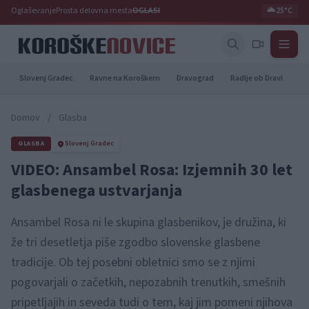
Oglaševanje
Prosta delovna mesta
OGLASI
🌥️
25°C
Slovenj Gradec
Ravne na Koroškem
Dravograd
Radlje ob Dravi
Pr
Domov
/
Glasba
GLASBA
Slovenj Gradec
VIDEO: Ansambel Rosa: Izjemnih 30 let
glasbenega ustvarjanja
Ansambel Rosa ni le skupina glasbenikov, je družina, ki
že tri desetletja piše zgodbo slovenske glasbene
tradicije. Ob tej posebni obletnici smo se z njimi
pogovarjali o začetkih, nepozabnih trenutkih, smešnih
pripetljajih in seveda tudi o tem, kaj jim pomeni njihova