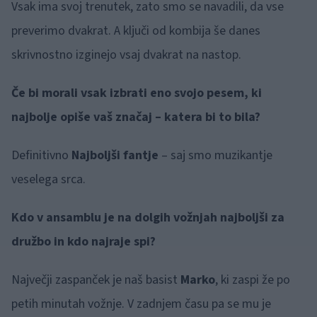
Vsak ima svoj trenutek, zato smo se navadili, da vse
preverimo dvakrat. A ključi od kombija še danes
skrivnostno izginejo vsaj dvakrat na nastop.
Če bi morali vsak izbrati eno svojo pesem, ki
najbolje opiše vaš značaj – katera bi to bila?
Definitivno
Najboljši fantje
– saj smo muzikantje
veselega srca.
Kdo v ansamblu je na dolgih vožnjah najboljši za
družbo in kdo najraje spi?
Največji zaspanček je naš basist
Marko
, ki zaspi že po
petih minutah vožnje. V zadnjem času pa se mu je