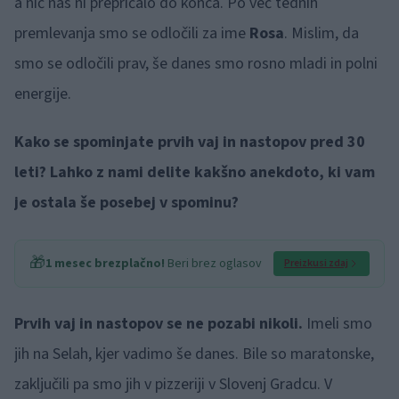
a nič nas ni prepričalo do konca. Po več tednih
premlevanja smo se odločili za ime
Rosa
. Mislim, da
smo se odločili prav, še danes smo rosno mladi in polni
energije.
Kako se spominjate prvih vaj in nastopov pred 30
leti? Lahko z nami delite kakšno anekdoto, ki vam
je ostala še posebej v spominu?
🎁
1 mesec brezplačno!
Beri brez oglasov
Preizkusi zdaj
Prvih vaj in nastopov se ne pozabi nikoli.
Imeli smo
jih na Selah, kjer vadimo še danes. Bile so maratonske,
zaključili pa smo jih v pizzeriji v Slovenj Gradcu. V