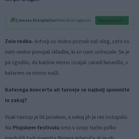
🎁
1 mesec brezplačno!
Beri brez oglasov
Preizkusi zdaj
Zelo redko.
Avtorji so dobro poznali naš slog, zato so
nam vedno ponujali skladbe, ki so nam ustrezale. Se je
pa zgodilo, da kakšne nismo izvajali zaradi besedila, v
katerem se nismo našli.
Katerega koncerta ali turneje se najbolj spomnite
in zakaj?
Vsak nastop je bil poseben, a nekaj jih je res izstopalo.
Na
Ptujskem festivalu
smo s svojo turbo polko
navdušili tudi maestra Bojana Adamiča, ki je ob