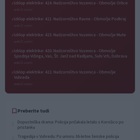
Izklop elektrike: 424. Nadzorništvo Vuzenica - Območje Orlice
⚡
pred 21 urami
Izklop elektrike: 421. Nadzorništvo Ravne - Območje Podkraj
⚡
pred 21 urami
Izklop elektrike: 423. Nadzorništvo Vuzenica - Območje Mute
⚡
pred 21 urami
Izklop elektrike: 420. Nadzorništvo Vuzenica - Območje
⚡
Spodnja Vižinga, Vas, Št. Janž nad Radljami, Suhi Vrh, Dobrava
pred 21 urami
Izklop elektrike: 422. Nadzorništvo Vuzenica - Območje
⚡
Vuhreda
pred 21 urami
Preberite tudi
Dopustniška drama: Policija pričakala letalo s Korošico po
1
pristanku
Tragedija v Vuhredu: Po umoru 36-letne ženske policija
2