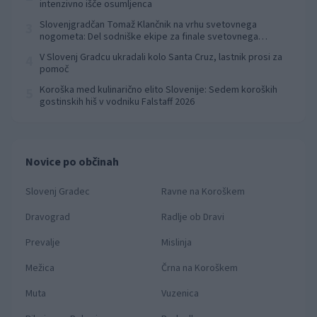
intenzivno išče osumljenca
Slovenjgradčan Tomaž Klančnik na vrhu svetovnega
3
nogometa: Del sodniške ekipe za finale svetovnega
prvenstva
V Slovenj Gradcu ukradali kolo Santa Cruz, lastnik prosi za
4
pomoč
Koroška med kulinarično elito Slovenije: Sedem koroških
5
gostinskih hiš v vodniku Falstaff 2026
Novice po občinah
Slovenj Gradec
Ravne na Koroškem
Dravograd
Radlje ob Dravi
Prevalje
Mislinja
Mežica
Črna na Koroškem
Muta
Vuzenica