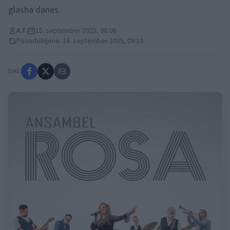
glasba danes.
A.T.
15. september 2025, 08:06
Posodobljeno: 16. september 2025, 09:10
Deli: