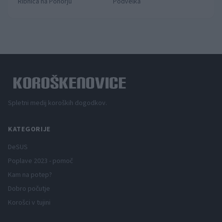
Ribnica na Pohorju
Podvelka
Spletni medij koroških dogodkov.
KATEGORIJE
DeSUS
Poplave 2023 - pomoč
Kam na potep?
Dobro počutje
Korošci v tujini