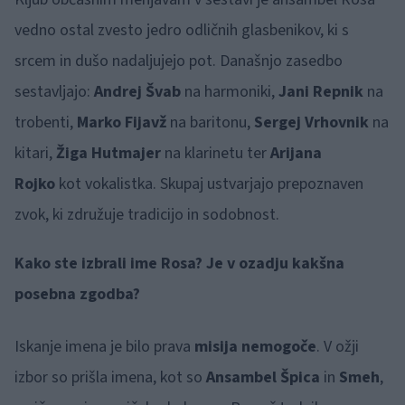
vedno ostal zvesto jedro odličnih glasbenikov, ki s
srcem in dušo nadaljujejo pot. Današnjo zasedbo
sestavljajo:
Andrej Švab
na harmoniki,
Jani Repnik
na
trobenti,
Marko Fijavž
na baritonu,
Sergej Vrhovnik
na
kitari,
Žiga Hutmajer
na klarinetu ter
Arijana
Rojko
kot vokalistka. Skupaj ustvarjajo prepoznaven
zvok, ki združuje tradicijo in sodobnost.
Kako ste izbrali ime Rosa? Je v ozadju kakšna
posebna zgodba?
Iskanje imena je bilo prava
misija nemogoče
. V ožji
izbor so prišla imena, kot so
Ansambel Špica
in
Smeh
,