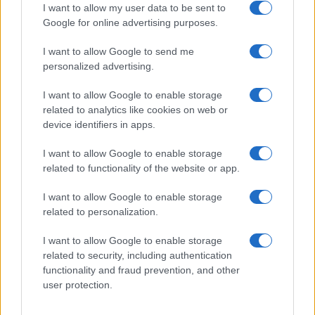
I want to allow my user data to be sent to
Če bi morali zamenjati inštrumente med sabo za en
Google for online advertising purposes.
koncert, kdo bi se najbolj mučil?
I want to allow Google to send me
personalized advertising.
Še nismo poskusili, čeprav skoraj vsi igramo več
I want to allow Google to enable storage
instrumentov. A mislimo, da to ne bi šlo najbolje skozi.
related to analytics like cookies on web or
device identifiers in apps.
Morda pa se nekoč preizkusimo – za šalo.
I want to allow Google to enable storage
Kako se je vaše občinstvo spreminjalo skozi
related to functionality of the website or app.
desetletja?
I want to allow Google to enable storage
related to personalization.
Naše občinstvo je raslo z nami. V zadnjih letih pa
I want to allow Google to enable storage
opažamo, da nas posluša vedno več mladih – kar nam je
related to security, including authentication
functionality and fraud prevention, and other
v veliko veselje. Ob njihovi energiji se tudi sami
user protection.
počutimo mlajše.