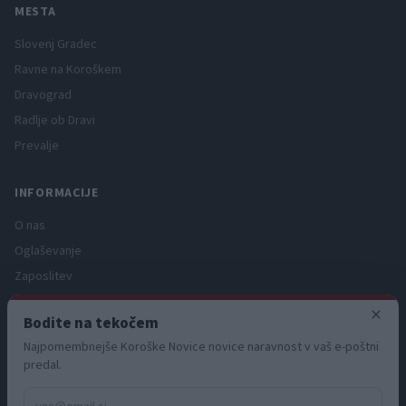
MESTA
Slovenj Gradec
Ravne na Koroškem
Dravograd
Radlje ob Dravi
Prevalje
INFORMACIJE
O nas
Oglaševanje
Zaposlitev
Pravno obvestilo
×
Bodite na tekočem
Zasebnost in piškotki
Najpomembnejše Koroške Novice novice naravnost v vaš e-poštni
Storitve
predal.
Naročnine
Pogoji uporabe