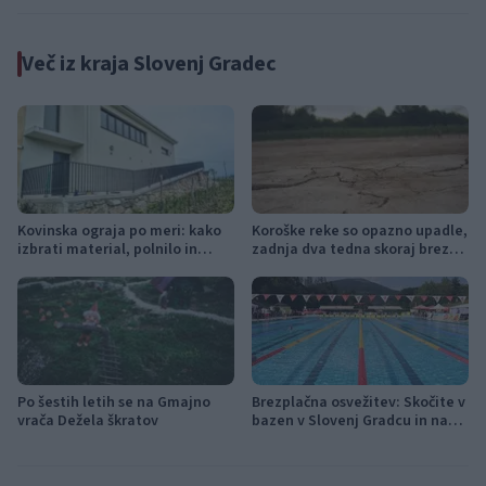
Več iz kraja Slovenj Gradec
Kovinska ograja po meri: kako
Koroške reke so opazno upadle,
izbrati material, polnilo in
zadnja dva tedna skoraj brez
izvedbo
dežja
Po šestih letih se na Gmajno
Brezplačna osvežitev: Skočite v
vrača Dežela škratov
bazen v Slovenj Gradcu in na
Ravnah