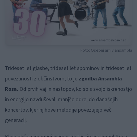
Foto: Osebni arhiv ansambla
Trideset let glasbe, trideset let spominov in trideset let
povezanosti z občinstvom, to je
zgodba Ansambla
Rosa.
Od prvih vaj in nastopov, ko so s svojo iskrenostjo
in energijo navduševali manjše odre, do današnjih
koncertov, kjer njihove melodije povezujejo več
generacij.
Kljub občasnim menjavam v sestavi je ansambel Rosa