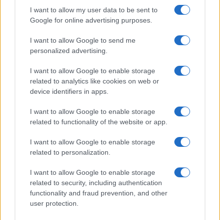
Več iz kategorije Novice
I want to allow my user data to be sent to
Google for online advertising purposes.
I want to allow Google to send me
personalized advertising.
I want to allow Google to enable storage
Plohe in nevihte bodo do
V Črni na Koroškem se začenja
related to analytics like cookies on web or
večera zajele večji del države
jubilejni 70. Koroški turistični
device identifiers in apps.
teden s kar 70 dogodki
I want to allow Google to enable storage
related to functionality of the website or app.
I want to allow Google to enable storage
related to personalization.
Koncert skupine Delta Riff na
Avgust v Kinu Kulturnega doma
Festivalu SHOTS prestavljen na
Slovenj Gradec: Filmske
I want to allow Google to enable storage
jutri
premiere, napete zgodbe in
related to security, including authentication
počitniški kino
functionality and fraud prevention, and other
Obvestila
user protection.
Izklop elektrike: 426. Nadzorništvo Vuzenica - Območje Sv.
⚡