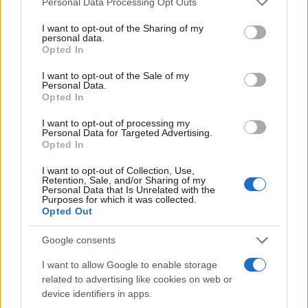
Personal Data Processing Opt Outs
services and may gather and store information including but
Več iz kraja Slovenj Gradec
not limited to your visit or usage behaviour. You may click to
I want to opt-out of the Sharing of my
personal data.
grant or deny consent to Google and its third-party tags to
Opted In
use your data for below specified purposes in below Google
consent section.
I want to opt-out of the Sale of my
Personal Data.
Opted In
I want to opt-out of processing my
Personal Data for Targeted Advertising.
Koncert skupine Delta Riff na
Avgust v Kinu Kulturnega doma
Opted In
Festivalu SHOTS prestavljen na
Slovenj Gradec: Filmske
jutri
premiere, napete zgodbe in
počitniški kino
I want to opt-out of Collection, Use,
Retention, Sale, and/or Sharing of my
Personal Data that Is Unrelated with the
Purposes for which it was collected.
Opted Out
Google consents
Freestyle navdušuje s poletno
Vlom v hišo pri Slovenj Gradcu,
prilagojenimi cenami koles
lastniki ostali brez orodja in
I want to allow Google to enable storage
modema
related to advertising like cookies on web or
device identifiers in apps.