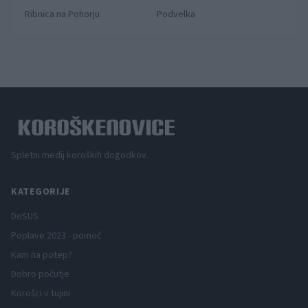
Ribnica na Pohorju
Podvelka
Spletni medij koroških dogodkov.
KATEGORIJE
DeSUS
Poplave 2023 - pomoč
Kam na potep?
Dobro počutje
Korošci v tujini