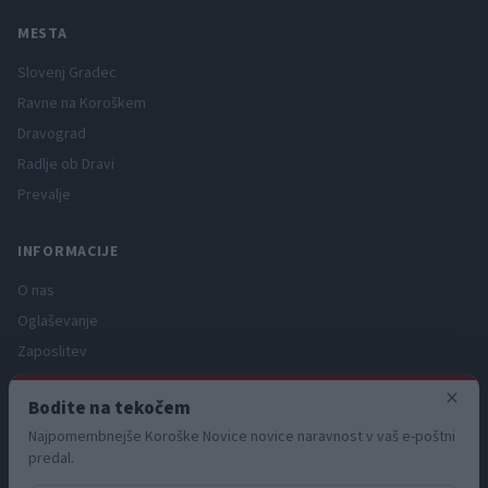
MESTA
Slovenj Gradec
Ravne na Koroškem
Dravograd
Radlje ob Dravi
Prevalje
INFORMACIJE
O nas
Oglaševanje
Zaposlitev
Pravno obvestilo
×
Bodite na tekočem
Zasebnost in piškotki
Najpomembnejše Koroške Novice novice naravnost v vaš e-poštni
Storitve
predal.
Naročnine