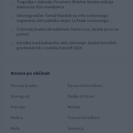
Tragedija v Vuhredu: Po umoru 36-letne ženske policija
2
intenzivno išče osumljenca
Slovenjgradčan Tomaž Klančnik na vrhu svetovnega
3
nogometa: Del sodniške ekipe za finale svetovnega
prvenstva
V Slovenj Gradcu ukradali kolo Santa Cruz, lastnik prosi za
4
pomoč
Koroška med kulinarično elito Slovenije: Sedem koroških
5
gostinskih hiš v vodniku Falstaff 2026
Novice po občinah
Slovenj Gradec
Ravne na Koroškem
Dravograd
Radlje ob Dravi
Prevalje
Mislinja
Mežica
Črna na Koroškem
Muta
Vuzenica