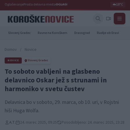
Oglaševanje
Prosta delovna mesta
OGLASI
☁️
18°C
Slovenj Gradec
Ravne na Koroškem
Dravograd
Radlje ob Dravi
Pr
Domov
/
Novice
NOVICE
Slovenj Gradec
To soboto vabljeni na glasbeno
delavnico Oskar jež s strunami in
harmoniko v svetu čustev
Delavnica bo v soboto, 29. marca, ob 10. uri, v Rojstni
hiši Huga Wolfa.
A.T.
24. marec 2025, 09:25
Posodobljeno: 24. marec 2025, 23:28