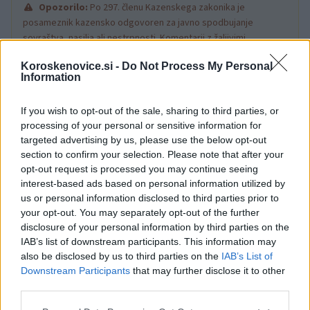
Opozorilo:
Po 297. členu Kazenskega zakonika je
posameznik kazensko odgovoren za javno spodbujanje
sovraštva, nasilja ali nestrpnosti. Komentarji z žaljivimi,
rasističnimi, diskriminatornimi ali nezakonitimi vsebinami bodo
Koroskenovice.si -
Do Not Process My Personal
odstranjeni.
Pravila komentiranja →
Information
If you wish to opt-out of the sale, sharing to third parties, or
Failed to fetch
processing of your personal or sensitive information for
targeted advertising by us, please use the below opt-out
section to confirm your selection. Please note that after your
opt-out request is processed you may continue seeing
Občine:
Slovenj Gradec
interest-based ads based on personal information utilized by
us or personal information disclosed to third parties prior to
Kategorije:
Novice
Glasba
Novice
Kultura
your opt-out. You may separately opt-out of the further
disclosure of your personal information by third parties on the
IAB’s list of downstream participants. This information may
Slovenj Gradec
glasbena delavnica
Ključne besede:
also be disclosed by us to third parties on the
IAB’s List of
oskar jež
rojstna hiša Huga Wolfa
Downstream Participants
that may further disclose it to other
third parties.
Please note that this website/app uses one or more Google