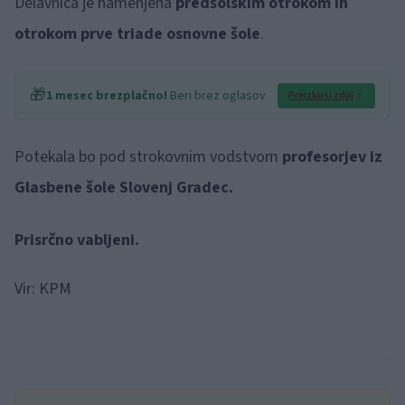
Delavnica je namenjena
predšolskim otrokom in
otrokom prve triade osnovne šole
.
🎁
1 mesec brezplačno!
Beri brez oglasov
Preizkusi zdaj
Potekala bo pod strokovnim vodstvom
profesorjev iz
Glasbene šole Slovenj Gradec.
Prisrčno vabljeni.
Vir: KPM