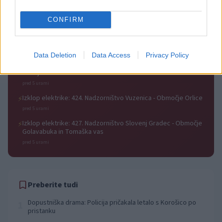
Anton na Pohorju
pred 5 urami
CONFIRM
Izklop elektrike: 425. Nadzorništvo Vuzenica - Območje
⚡
Vuhred
pred 5 urami
Data Deletion
Data Access
Privacy Policy
Izklop elektrike: 429. Nadzorništvo Ravne - Območje Prevalje
⚡
Prisoje
pred 5 urami
Izklop elektrike: 424. Nadzorništvo Vuzenica - Območje Orlice
⚡
pred 5 urami
Izklop elektrike: 427. Nadzorništvo Slovenj Gradec - Območje
⚡
Golavabuka in Tomaška vas
pred 5 urami
Preberite tudi
Dopustniška drama: Policija pričakala letalo s Korošico po
1
pristanku