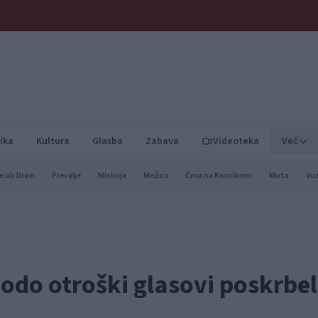
ika
Kultura
Glasba
Zabava
Videoteka
Več
e ob Dravi
Prevalje
Mislinja
Mežica
Črna na Koroškem
Muta
Vu
do otroški glasovi poskrbel