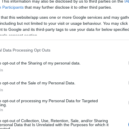
. This information may also be disclosed by us to third parties on the
IA
Participants
that may further disclose it to other third parties.
 that this website/app uses one or more Google services and may gath
including but not limited to your visit or usage behaviour. You may click 
 to Google and its third-party tags to use your data for below specifi
ogle consent section.
 vseh zborov.
l Data Processing Opt Outs
o opt-out of the Sharing of my personal data.
Preizk
In
o opt-out of the Sale of my Personal Data.
In
to opt-out of processing my Personal Data for Targeted
ing.
In
o opt-out of Collection, Use, Retention, Sale, and/or Sharing
ersonal Data that Is Unrelated with the Purposes for which it
lected.