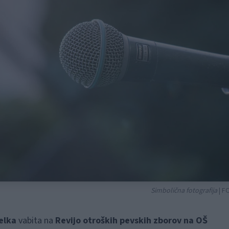
Simbolična fotografija
| F
elka
vabita na
Revijo otroških pevskih zborov na OŠ