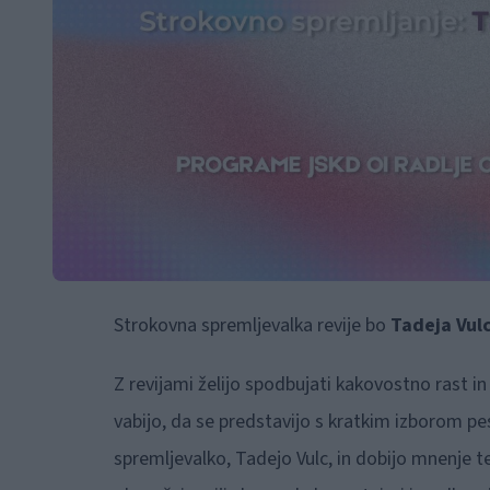
Strokovna spremljevalka revije bo
Tadeja Vulc
Z revijami želijo spodbujati kakovostno rast i
vabijo, da se predstavijo s kratkim izborom p
spremljevalko, Tadejo Vulc, in dobijo mnenje t