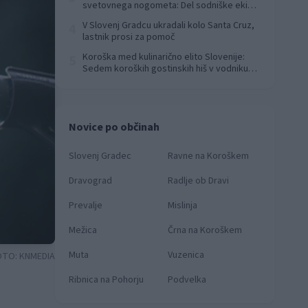
svetovnega nogometa: Del sodniške ekipe
za finale svetovnega prvenstva
V Slovenj Gradcu ukradali kolo Santa Cruz,
4
lastnik prosi za pomoč
Koroška med kulinarično elito Slovenije:
5
Sedem koroških gostinskih hiš v vodniku
Falstaff 2026
Novice po občinah
Slovenj Gradec
Ravne na Koroškem
Dravograd
Radlje ob Dravi
Prevalje
Mislinja
Mežica
Črna na Koroškem
Muta
Vuzenica
OTO:
KNMEDIA
Ribnica na Pohorju
Podvelka