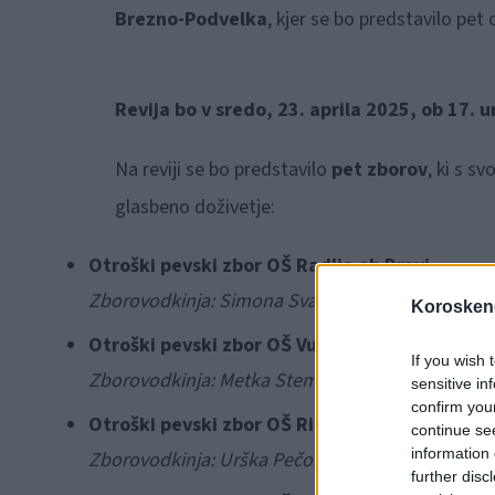
Brezno-Podvelka
, kjer se bo predstavilo pet
Revija bo v sredo, 23. aprila 2025, ob 17.
Na reviji se bo predstavilo
pet zborov
, ki s s
glasbeno doživetje:
Otroški pevski zbor OŠ Radlje ob Dravi
Zborovodkinja: Simona Svanjak
Koroskeno
Otroški pevski zbor OŠ Vuzenica
If you wish 
Zborovodkinja: Metka Stemlak
sensitive in
confirm you
Otroški pevski zbor OŠ Ribnica na Pohorju
continue se
information 
Zborovodkinja: Urška Pečonik
further disc