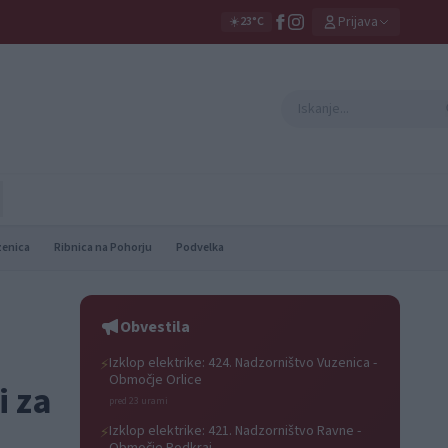
Prijava
☀️
23°C
zenica
Ribnica na Pohorju
Podvelka
Obvestila
Izklop elektrike: 424. Nadzorništvo Vuzenica -
⚡
Območje Orlice
i za
pred 23 urami
Izklop elektrike: 421. Nadzorništvo Ravne -
⚡