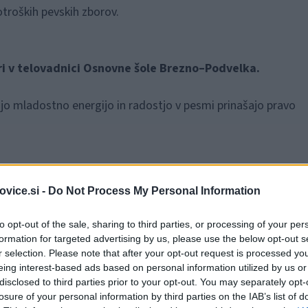
 otroških pevskih zborov.
 uri v telovadnici Osnovne šole Brezno–Podvelka.
vojo mladostno energijo in radostjo v pesmi prinašajo pravo
vice.si -
Do Not Process My Personal Information
to opt-out of the sale, sharing to third parties, or processing of your per
formation for targeted advertising by us, please use the below opt-out s
r selection. Please note that after your opt-out request is processed y
eing interest-based ads based on personal information utilized by us or
disclosed to third parties prior to your opt-out. You may separately opt-
losure of your personal information by third parties on the IAB’s list of