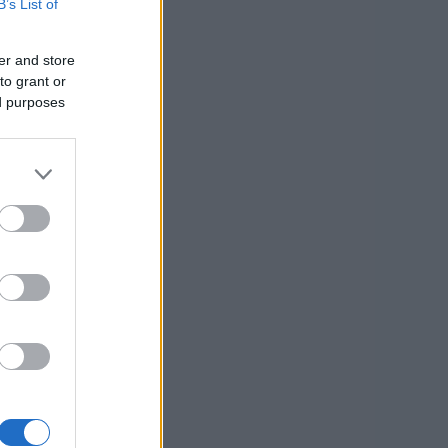
B’s List of
er and store
to grant or
ed purposes
usi zdaj