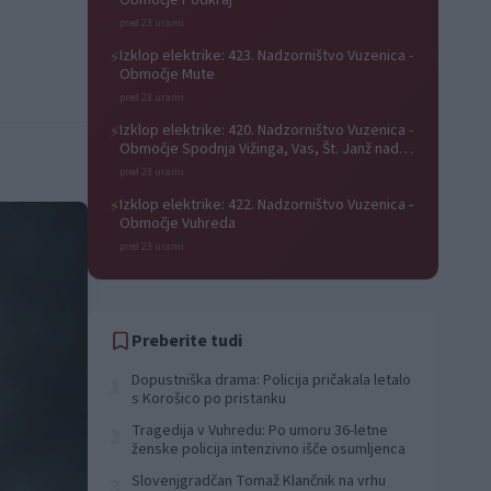
Območje Podkraj
pred 23 urami
Izklop elektrike: 423. Nadzorništvo Vuzenica -
⚡
Območje Mute
pred 23 urami
Izklop elektrike: 420. Nadzorništvo Vuzenica -
⚡
Območje Spodnja Vižinga, Vas, Št. Janž nad
Radljami, Suhi Vrh, Dobrava
pred 23 urami
Izklop elektrike: 422. Nadzorništvo Vuzenica -
⚡
Območje Vuhreda
pred 23 urami
Preberite tudi
Dopustniška drama: Policija pričakala letalo
1
s Korošico po pristanku
Tragedija v Vuhredu: Po umoru 36-letne
2
ženske policija intenzivno išče osumljenca
Slovenjgradčan Tomaž Klančnik na vrhu
3