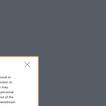
sonal or
ection to
ou may
 personal
out of the
 downstream