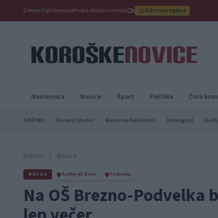
Domov
Oglaševanje
Prosta delovna mesta
Odstrani oglase
Naslovnica
Novice
Šport
Politika
Črna kron
OBČINE:
Slovenj Gradec
Ravne na Koroškem
Dravograd
Radlj
Domov
/
Novice
NOVICE
Radlje ob Dravi
Podvelka
Na OŠ Brezno-Podvelka bo
lep večer