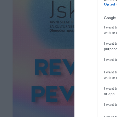
Opted 
Google 
I want t
web or d
I want t
purpose
I want 
I want t
web or d
I want t
or app.
I want t
I want t