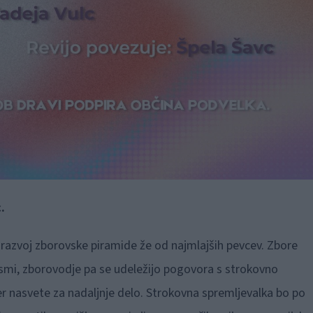
.
n razvoj zborovske piramide že od najmlajših pevcev. Zbore
esmi, zborovodje pa se udeležijo pogovora s strokovno
er nasvete za nadaljnje delo. Strokovna spremljevalka bo po