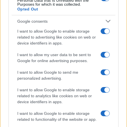
Personal Data that Is Unrelated with the
Purposes for which it was collected.
Opted Out
Google consents
Na Prevaljah se je huje
Na bencinskem servisu v
I want to allow Google to enable storage
poškodoval voznik e-skiroja
Dravogradu zagorel točilni
related to advertising like cookies on web or
avtomat, požar pogasili
zaposleni
device identifiers in apps.
I want to allow my user data to be sent to
Google for online advertising purposes.
I want to allow Google to send me
Motorist v Radljah ob Dravi trčil
Nova ljubezenska prevara:
v ulično svetilko in se hudo
Občanka ostala brez več kot
personalized advertising.
poškodoval
27.000 evrov
I want to allow Google to enable storage
Obvestila
related to analytics like cookies on web or
device identifiers in apps.
Izklop elektrike: 424. Nadzorništvo Vuzenica - Območje Orlice
⚡
pred 19 urami
I want to allow Google to enable storage
related to functionality of the website or app.
Izklop elektrike: 421. Nadzorništvo Ravne - Območje Podkraj
⚡
pred 19 urami