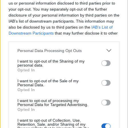
us or personal information disclosed to third parties prior to
your opt-out. You may separately opt-out of the further
disclosure of your personal information by third parties on the
IAB’s list of downstream participants. This information may
also be disclosed by us to third parties on the
IAB’s List of
Downstream Participants
that may further disclose it to other
Pol stoletja glasbe na tromeji:
(VIDEO) Skupina iTAK
third parties.
Graška Gora obeležuje 50.
predstavlja poletno uspešnico
jubilejni festival narodno-
»Srnica«
Please note that this website/app uses one or more Google
Personal Data Processing Opt Outs
zabavne glasbe
services and may gather and store information including but
not limited to your visit or usage behaviour. You may click to
I want to opt-out of the Sharing of my
personal data.
grant or deny consent to Google and its third-party tags to
Opted In
use your data for below specified purposes in below Google
consent section.
I want to opt-out of the Sale of my
Jutro, ki ga Koroška ne bo nikoli
Svetovni teden dojenja 2026:
Personal Data.
pozabila: Tri leta od uničujoče
Dojenje kot trajnostna
Opted In
ujme
popotnica v življenje
I want to opt-out of processing my
Personal Data for Targeted Advertising.
Opted In
Več iz kategorije Črna kronika
I want to opt-out of Collection, Use,
Retention, Sale, and/or Sharing of my