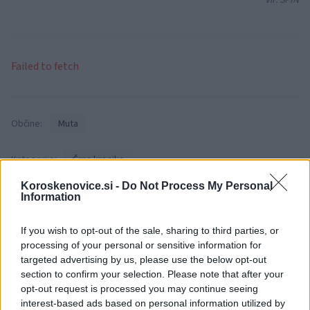
Vir: SPIN
Failed to fetch
Občine:
Muta
Kategorije:
Črna kronika
Koroskenovice.si -
Do Not Process My Personal
gasilci
nmp
osebno vozilo
Information
Ključne besede:
streha
Prometna nesreča
vozilo na strehi
If you wish to opt-out of the sale, sharing to third parties, or
processing of your personal or sensitive information for
targeted advertising by us, please use the below opt-out
section to confirm your selection. Please note that after your
opt-out request is processed you may continue seeing
Več iz kraja Muta
interest-based ads based on personal information utilized by