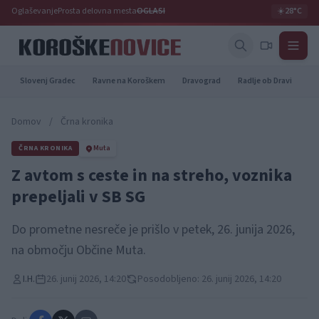
Oglaševanje
Prosta delovna mesta
OGLASI
☀️
28°C
Slovenj Gradec
Ravne na Koroškem
Dravograd
Radlje ob Dravi
Pr
Domov
/
Črna kronika
ČRNA KRONIKA
Muta
Z avtom s ceste in na streho, voznika
prepeljali v SB SG
Do prometne nesreče je prišlo v petek, 26. junija 2026,
na območju Občine Muta.
I.H.
26. junij 2026, 14:20
Posodobljeno: 26. junij 2026, 14:20