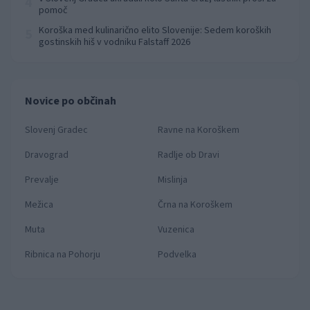
4
pomoč
Koroška med kulinarično elito Slovenije: Sedem koroških
5
gostinskih hiš v vodniku Falstaff 2026
Novice po občinah
Slovenj Gradec
Ravne na Koroškem
Dravograd
Radlje ob Dravi
Prevalje
Mislinja
Mežica
Črna na Koroškem
Muta
Vuzenica
Ribnica na Pohorju
Podvelka