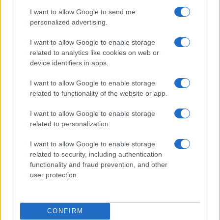
Izklop elektrike: 423. Nadzorništvo Vuzenica - Območje Mute
⚡
I want to allow Google to send me
pred 3 urami
personalized advertising.
Izklop elektrike: 420. Nadzorništvo Vuzenica - Območje
⚡
Spodnja Vižinga, Vas, Št. Janž nad Radljami, Suhi Vrh, Dobrava
I want to allow Google to enable storage
pred 3 urami
related to analytics like cookies on web or
device identifiers in apps.
Izklop elektrike: 422. Nadzorništvo Vuzenica - Območje
⚡
Vuhreda
I want to allow Google to enable storage
pred 3 urami
related to functionality of the website or app.
I want to allow Google to enable storage
related to personalization.
Preberite tudi
Dopustniška drama: Policija pričakala letalo s Korošico po
I want to allow Google to enable storage
1
pristanku
related to security, including authentication
functionality and fraud prevention, and other
Tragedija v Vuhredu: Po umoru 36-letne ženske policija
2
intenzivno išče osumljenca
user protection.
Slovenjgradčan Tomaž Klančnik na vrhu svetovnega
3
nogometa: Del sodniške ekipe za finale svetovnega
prvenstva
V Slovenj Gradcu ukradali kolo Santa Cruz, lastnik prosi za
CONFIRM
4