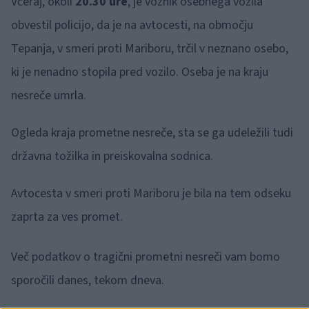
Včeraj, okoli
20.30 ure
, je voznik osebnega vozila
obvestil policijo, da je na avtocesti, na območju
Tepanja, v smeri proti Mariboru, trčil v neznano osebo,
ki je nenadno stopila pred vozilo. Oseba je na kraju
nesreče umrla.
Ogleda kraja prometne nesreče, sta se ga udeležili tudi
državna tožilka in preiskovalna sodnica.
Avtocesta v smeri proti Mariboru je bila na tem odseku
zaprta za ves promet.
Več podatkov o tragični prometni nesreči vam bomo
sporočili danes, tekom dneva.