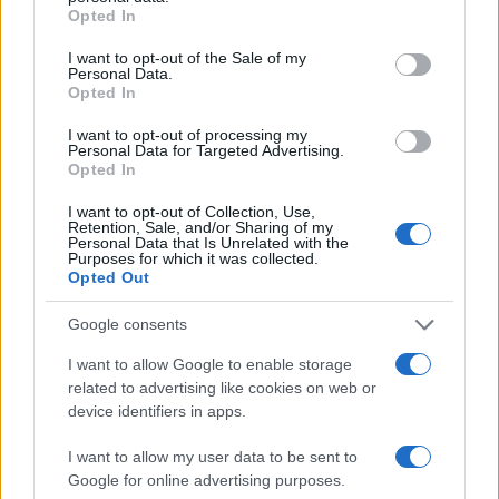
grant or deny consent to Google and its third-party tags to
Opted In
use your data for below specified purposes in below Google
consent section.
I want to opt-out of the Sale of my
Personal Data.
Na Prevaljah se je huje
Na bencinskem servisu v
Opted In
poškodoval voznik e-skiroja
Dravogradu zagorel točilni
avtomat, požar pogasili
I want to opt-out of processing my
zaposleni
Personal Data for Targeted Advertising.
Opted In
I want to opt-out of Collection, Use,
Retention, Sale, and/or Sharing of my
Personal Data that Is Unrelated with the
Purposes for which it was collected.
Motorist v Radljah ob Dravi trčil
Nova ljubezenska prevara:
Opted Out
v ulično svetilko in se hudo
Občanka ostala brez več kot
poškodoval
27.000 evrov
Google consents
Obvestila
I want to allow Google to enable storage
related to advertising like cookies on web or
Izklop elektrike: 424. Nadzorništvo Vuzenica - Območje Orlice
⚡
device identifiers in apps.
pred 3 urami
Izklop elektrike: 421. Nadzorništvo Ravne - Območje Podkraj
I want to allow my user data to be sent to
⚡
Google for online advertising purposes.
pred 3 urami