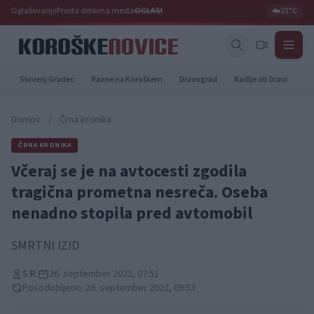
Oglaševanje
Prosta delovna mesta
OGLASI
☁️
21°C
Slovenj Gradec
Ravne na Koroškem
Dravograd
Radlje ob Dravi
Pr
Domov
/
Črna kronika
ČRNA KRONIKA
Včeraj se je na avtocesti zgodila
tragična prometna nesreča. Oseba
nenadno stopila pred avtomobil
SMRTNI IZID
S.R.
26. september 2022, 07:51
Posodobljeno: 26. september 2022, 09:53