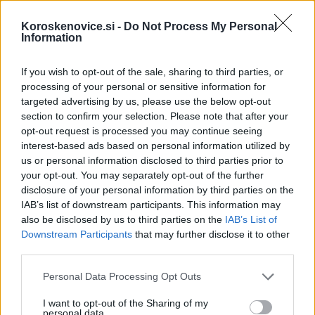
Vir: PU Celje
Koroskenovice.si -
Do Not Process My Personal
Information
If you wish to opt-out of the sale, sharing to third parties, or
processing of your personal or sensitive information for
Failed to fetch
targeted advertising by us, please use the below opt-out
section to confirm your selection. Please note that after your
opt-out request is processed you may continue seeing
interest-based ads based on personal information utilized by
Kategorije:
Črna kronika
us or personal information disclosed to third parties prior to
your opt-out. You may separately opt-out of the further
disclosure of your personal information by third parties on the
avtocesta
nesreča
policija
Ključne besede:
IAB’s list of downstream participants. This information may
also be disclosed by us to third parties on the
IAB’s List of
Downstream Participants
that may further disclose it to other
third parties.
Več iz kategorije Črna kronika
Please note that this website/app uses one or more Google
Personal Data Processing Opt Outs
services and may gather and store information including but
not limited to your visit or usage behaviour. You may click to
I want to opt-out of the Sharing of my
personal data.