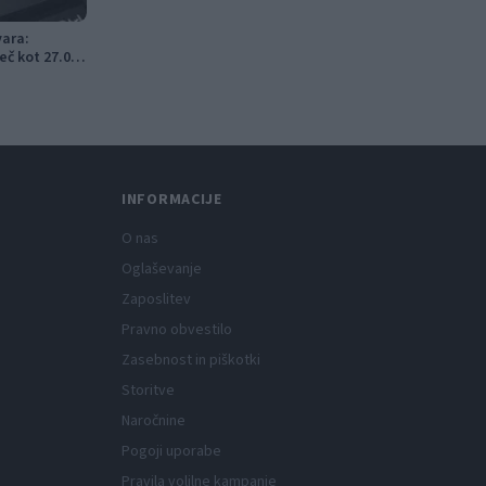
vara:
eč kot 27.000
INFORMACIJE
O nas
Oglaševanje
Zaposlitev
Pravno obvestilo
Zasebnost in piškotki
Storitve
Naročnine
Pogoji uporabe
Pravila volilne kampanje