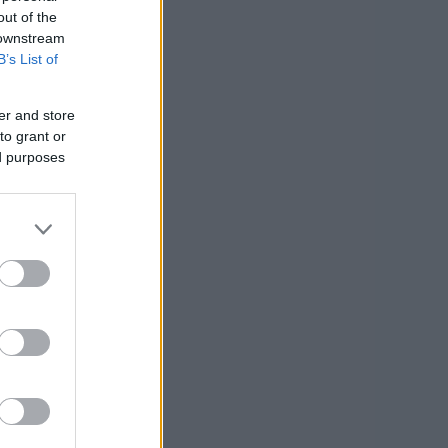
out of the
 downstream
B’s List of
er and store
to grant or
ed purposes