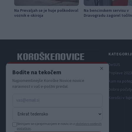
Na Prevaljah se je huje poškodoval
Na bencinskem servisu v
voznik e-skiroja
Dravogradu zagorel točiln
avtomat, požar pogasili z
KATEGORIJ
DeSUS
×
Spletni medij koroških dogodkov.
Bodite na tekočem
Poplave 2023
Najpomembnejše Koroške Novice novice
Kam na pote
naravnost v vaš e-poštni predal.
Dobro počutj
Korošci v tuji
Strinjam se s prejemanjem e-novic in z
obdelavo osebnih
podatkov
.