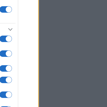
OTO:
KNMEDIA
s