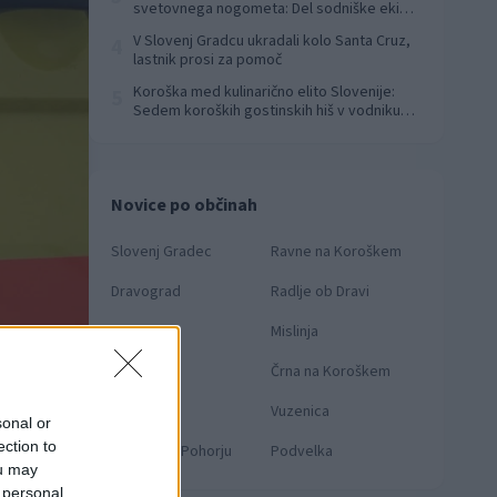
svetovnega nogometa: Del sodniške ekipe
za finale svetovnega prvenstva
V Slovenj Gradcu ukradali kolo Santa Cruz,
4
lastnik prosi za pomoč
Koroška med kulinarično elito Slovenije:
5
Sedem koroških gostinskih hiš v vodniku
Falstaff 2026
Novice po občinah
Slovenj Gradec
Ravne na Koroškem
Dravograd
Radlje ob Dravi
Prevalje
Mislinja
Mežica
Črna na Koroškem
Muta
Vuzenica
sonal or
ection to
Ribnica na Pohorju
Podvelka
ou may
 personal