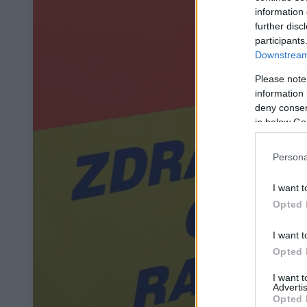
information 
further disc
participants
Downstream 
Please note
information 
deny consent
in below Go
Persona
I want t
Opted 
I want t
Opted 
I want 
Advertis
Opted 