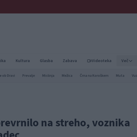
ika
Kultura
Glasba
Zabava
Videoteka
Več
e ob Dravi
Prevalje
Mislinja
Mežica
Črna na Koroškem
Muta
Vu
prevrnilo na streho, voznika
radec