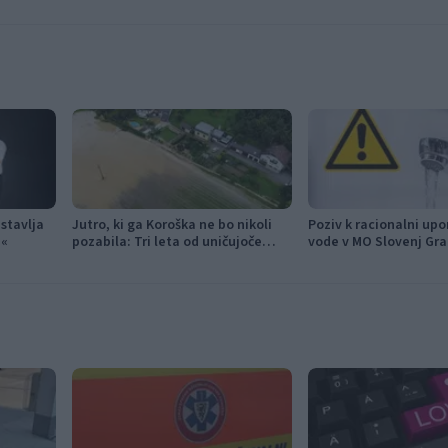
stavlja
Jutro, ki ga Koroška ne bo nikoli
Poziv k racionalni upo
a«
pozabila: Tri leta od uničujoče
vode v MO Slovenj Gra
ujme
Mislinja