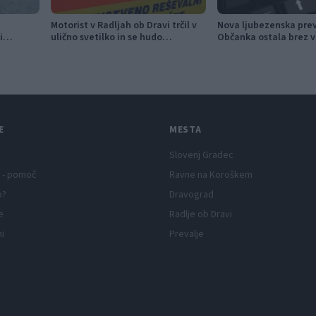
Motorist v Radljah ob Dravi trčil v
Nova ljubezenska pre
i
ulično svetilko in se hudo
Občanka ostala brez v
aposleni
poškodoval
evrov
E
MESTA
Slovenj Gradec
 - pomoč
Ravne na Koroškem
p?
Dravograd
e
Radlje ob Dravi
ni
Prevalje