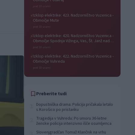
Območje Podkraj
pred 10 urami
Izklop elektrike: 423. Nadzorništvo Vuzenica -
⚡
Območje Mute
pred 10 urami
Izklop elektrike: 420. Nadzorništvo Vuzenica -
⚡
Območje Spodnja Vižinga, Vas, Št. Janž nad
Radljami, Suhi Vrh, Dobrava
pred 10 urami
Izklop elektrike: 422. Nadzorništvo Vuzenica -
⚡
Območje Vuhreda
pred 10 urami
Preberite tudi
Dopustniška drama: Policija pričakala letalo
1
s Korošico po pristanku
Tragedija v Vuhredu: Po umoru 36-letne
2
ženske policija intenzivno išče osumljenca
Slovenjgradčan Tomaž Klančnik na vrhu
3