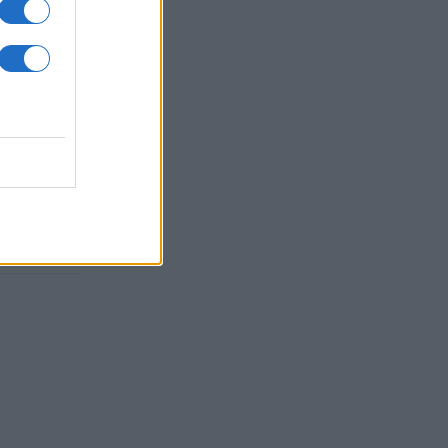
c.
Vir: Spin