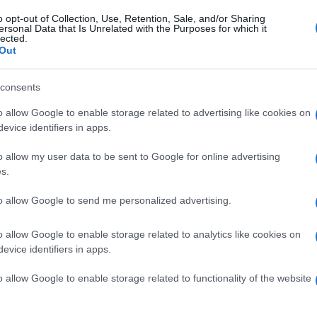
o opt-out of Collection, Use, Retention, Sale, and/or Sharing
ersonal Data that Is Unrelated with the Purposes for which it
lected.
Out
consents
o allow Google to enable storage related to advertising like cookies on
evice identifiers in apps.
o allow my user data to be sent to Google for online advertising
s.
Simbolična fotografija
| F
to allow Google to send me personalized advertising.
lju Srednji Dolič, v občini Mislinja,
osebno vozilo zapeljalo 
o allow Google to enable storage related to analytics like cookies on
evice identifiers in apps.
o allow Google to enable storage related to functionality of the website
 dogodka, odklopili akumulator, cestišče posuli z vpojnimi