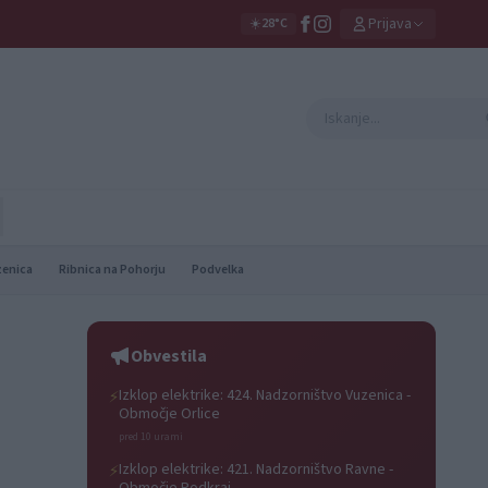
Prijava
☀️
28°C
zenica
Ribnica na Pohorju
Podvelka
Obvestila
Izklop elektrike: 424. Nadzorništvo Vuzenica -
⚡
Območje Orlice
pred 10 urami
Izklop elektrike: 421. Nadzorništvo Ravne -
⚡