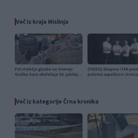
Več iz kraja Mislinja
Pol stoletja glasbe na tromeji:
(VIDEO) Skupina iTAK pred
Graška Gora obeležuje 50. jubilejni
poletno uspešnico »Srnic
festival narodno-zabavne glasbe
Več iz kategorije Črna kronika