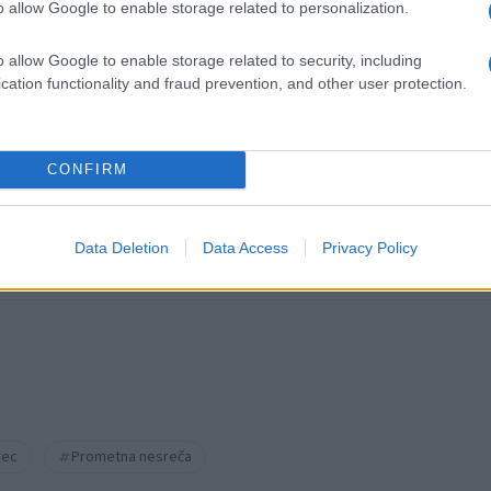
i nazaj na kolesa.
o allow Google to enable storage related to personalization.
o allow Google to enable storage related to security, including
cinske pomoči prepeljali v Splošno bolnišnico Slovenj Grade
cation functionality and fraud prevention, and other user protection.
CONFIRM
Data Deletion
Data Access
Privacy Policy
dec
Prometna nesreča