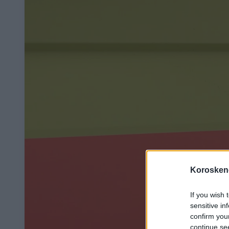
Koroskeno
If you wish 
sensitive in
confirm you
continue se