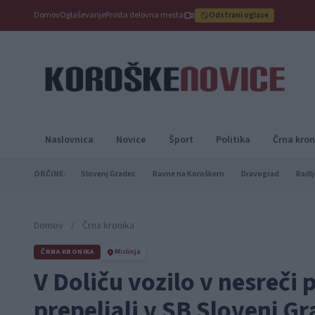
Domov
Oglaševanje
Prosta delovna mesta
Odstrani oglase
Naslovnica
Novice
Šport
Politika
Črna kron
OBČINE:
Slovenj Gradec
Ravne na Koroškem
Dravograd
Radlj
Domov
/
Črna kronika
ČRNA KRONIKA
Mislinja
V Doliču vozilo v nesreči 
prepeljali v SB Slovenj G