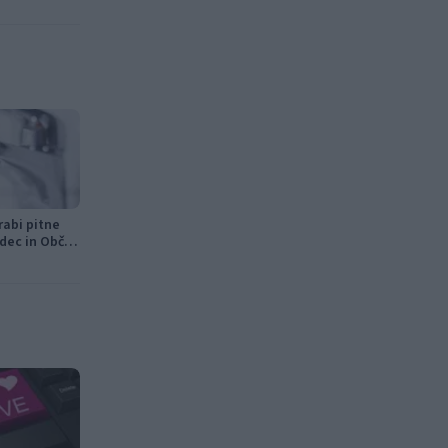
rabi pitne
dec in Občini