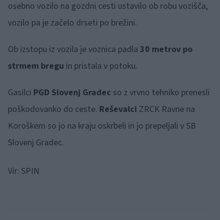
osebno vozilo na gozdni cesti ustavilo ob robu vozišča,
vozilo pa je začelo drseti po brežini.
Ob izstopu iz vozila je voznica padla
30 metrov po
strmem bregu
in pristala v potoku.
Gasilci
PGD Slovenj Gradec
so z vrvno tehniko prenesli
poškodovanko do ceste.
Reševalci
ZRCK Ravne na
Koroškem so jo na kraju oskrbeli in jo prepeljali v SB
Slovenj Gradec.
Vir: SPIN