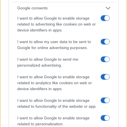
truplo 24-letnega Slovenca
poškodoval voznik e-skiroja
Google consents
I want to allow Google to enable storage
related to advertising like cookies on web or
device identifiers in apps.
Na bencinskem servisu v
Motorist v Radljah ob Dravi trčil
I want to allow my user data to be sent to
Dravogradu zagorel točilni
v ulično svetilko in se hudo
Google for online advertising purposes.
avtomat, požar pogasili
poškodoval
zaposleni
I want to allow Google to send me
Obvestila
personalized advertising.
Izklop elektrike: 426. Nadzorništvo Vuzenica - Območje Sv.
⚡
I want to allow Google to enable storage
Anton na Pohorju
related to analytics like cookies on web or
pred 11 urami
device identifiers in apps.
Izklop elektrike: 425. Nadzorništvo Vuzenica - Območje
⚡
Vuhred
I want to allow Google to enable storage
pred 11 urami
related to functionality of the website or app.
Izklop elektrike: 429. Nadzorništvo Ravne - Območje Prevalje
⚡
I want to allow Google to enable storage
Prisoje
related to personalization.
pred 11 urami