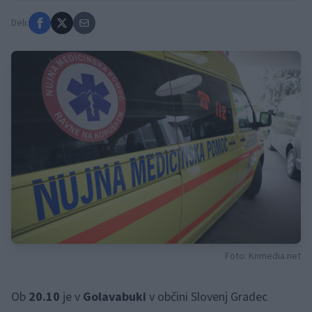
Deli:
Foto: Knmedia.net
Ob
20.10
je v
Golavabuki
v občini Slovenj Gradec