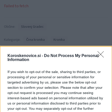
Failed to fetch
Občine:
Slovenj Gradec
Kategorije:
Črna kronika
Kronika
nesreča
poškodba
prepad
Ključne besede:
Koroskenovice.si -
Do Not Process My Personal
Information
If you wish to opt-out of the sale, sharing to third parties, or
processing of your personal or sensitive information for
Več iz kraja Slovenj Gradec
targeted advertising by us, please use the below opt-out
section to confirm your selection. Please note that after your
opt-out request is processed you may continue seeing
interest-based ads based on personal information utilized by
us or personal information disclosed to third parties prior to
your opt-out. You may separately opt-out of the further