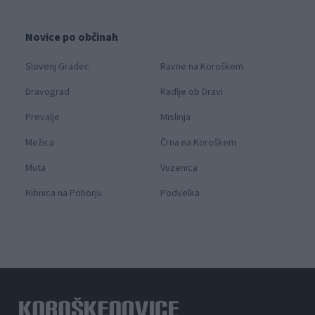
Novice po občinah
Slovenj Gradec
Ravne na Koroškem
Dravograd
Radlje ob Dravi
Prevalje
Mislinja
Mežica
Črna na Koroškem
Muta
Vuzenica
Ribnica na Pohorju
Podvelka