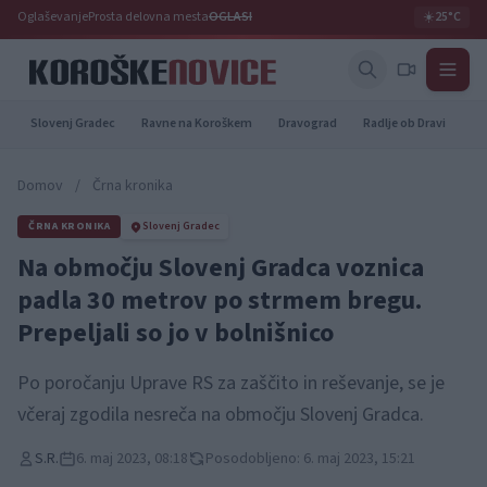
Oglaševanje
Prosta delovna mesta
OGLASI
☀️
25°C
Slovenj Gradec
Ravne na Koroškem
Dravograd
Radlje ob Dravi
Pr
Domov
/
Črna kronika
ČRNA KRONIKA
Slovenj Gradec
Na območju Slovenj Gradca voznica
padla 30 metrov po strmem bregu.
Prepeljali so jo v bolnišnico
Po poročanju Uprave RS za zaščito in reševanje, se je
včeraj zgodila nesreča na območju Slovenj Gradca.
S.R.
6. maj 2023, 08:18
Posodobljeno: 6. maj 2023, 15:21