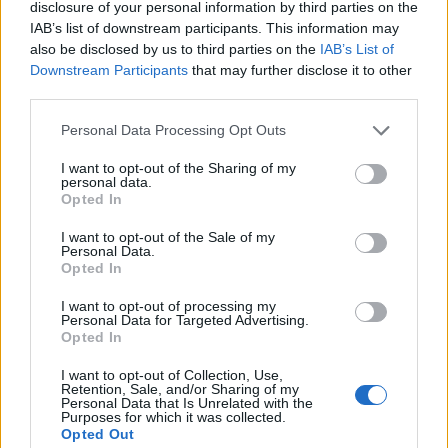
disclosure of your personal information by third parties on the
Koncert skupine Delta Riff na
Avgust v Kinu Kulturnega doma
IAB’s list of downstream participants. This information may
Festivalu SHOTS prestavljen na
Slovenj Gradec: Filmske
also be disclosed by us to third parties on the
IAB’s List of
jutri
premiere, napete zgodbe in
počitniški kino
Downstream Participants
that may further disclose it to other
third parties.
Please note that this website/app uses one or more Google
Personal Data Processing Opt Outs
services and may gather and store information including but
not limited to your visit or usage behaviour. You may click to
I want to opt-out of the Sharing of my
Freestyle navdušuje s poletno
Vlom v hišo pri Slovenj Gradcu,
personal data.
grant or deny consent to Google and its third-party tags to
prilagojenimi cenami koles
lastniki ostali brez orodja in
Opted In
use your data for below specified purposes in below Google
modema
consent section.
I want to opt-out of the Sale of my
Personal Data.
Opted In
Več iz kategorije Črna kronika
I want to opt-out of processing my
Personal Data for Targeted Advertising.
Opted In
I want to opt-out of Collection, Use,
Retention, Sale, and/or Sharing of my
Personal Data that Is Unrelated with the
Purposes for which it was collected.
Opted Out
V zalivu na Pašmanu našli
Na Prevaljah se je huje