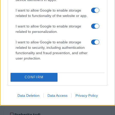
avtomat, požar pogasili
poškodoval
zaposleni
I want to allow Google to enable storage
Obvestila
related to functionality of the website or app.
Izklop elektrike: 426. Nadzorništvo Vuzenica - Območje Sv.
⚡
Anton na Pohorju
I want to allow Google to enable storage
related to personalization.
pred 7 urami
Izklop elektrike: 425. Nadzorništvo Vuzenica - Območje
⚡
I want to allow Google to enable storage
Vuhred
related to security, including authentication
pred 7 urami
functionality and fraud prevention, and other
Izklop elektrike: 429. Nadzorništvo Ravne - Območje Prevalje
⚡
user protection.
Prisoje
pred 7 urami
Izklop elektrike: 424. Nadzorništvo Vuzenica - Območje Orlice
⚡
CONFIRM
pred 7 urami
Izklop elektrike: 421. Nadzorništvo Ravne - Območje Podkraj
⚡
pred 7 urami
Data Deletion
Data Access
Privacy Policy
Preberite tudi