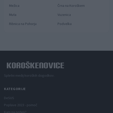
Mežica
Črna na Koroškem
Muta
Vuzenica
Ribnica na Pohorju
Podvelka
Spletni medij koroških dogodkov.
KATEGORIJE
DeSUS
Poplave 2023 - pomoč
Kam na potep?