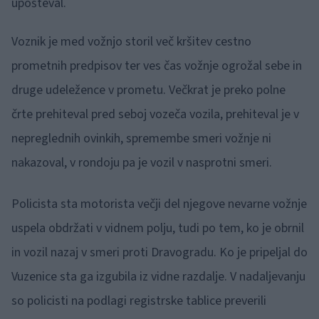
upošteval.
Voznik je med vožnjo storil več kršitev cestno
prometnih predpisov ter ves čas vožnje ogrožal sebe in
druge udeležence v prometu. Večkrat je preko polne
črte prehiteval pred seboj vozeča vozila, prehiteval je v
nepreglednih ovinkih, spremembe smeri vožnje ni
nakazoval, v rondoju pa je vozil v nasprotni smeri.
Policista sta motorista večji del njegove nevarne vožnje
uspela obdržati v vidnem polju, tudi po tem, ko je obrnil
in vozil nazaj v smeri proti Dravogradu. Ko je pripeljal do
Vuzenice sta ga izgubila iz vidne razdalje. V nadaljevanju
so policisti na podlagi registrske tablice preverili