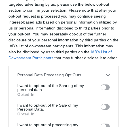
targeted advertising by us, please use the below opt-out
Kategorije:
Črna kronika
section to confirm your selection. Please note that after your
opt-out request is processed you may continue seeing
interest-based ads based on personal information utilized by
us or personal information disclosed to third parties prior to
your opt-out. You may separately opt-out of the further
Več iz kraja Radlje ob Dravi
disclosure of your personal information by third parties on the
IAB’s list of downstream participants. This information may
also be disclosed by us to third parties on the
IAB’s List of
Downstream Participants
that may further disclose it to other
third parties.
Please note that this website/app uses one or more Google
Personal Data Processing Opt Outs
services and may gather and store information including but
Freestyle navdušuje s poletno
Pol stoletja glasbe na tromeji:
not limited to your visit or usage behaviour. You may click to
I want to opt-out of the Sharing of my
prilagojenimi cenami koles
Graška Gora obeležuje 50.
personal data.
jubilejni festival narodno-
grant or deny consent to Google and its third-party tags to
Opted In
zabavne glasbe
use your data for below specified purposes in below Google
consent section.
I want to opt-out of the Sale of my
Personal Data.
Opted In
I want to opt-out of processing my
Motorist v Radljah ob Dravi trčil
(VIDEO) Skupina iTAK