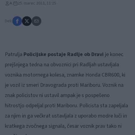
A.
25. marec 2013, 11:25
Deli:
Patrulja
Policijske postaje Radlje ob Dravi
je konec
prejšnjega tedna na obvoznici pri Radljah ustavljala
voznika motornega kolesa, znamke Honda CBR600, ki
je vozil iz smeri Dravograda proti Mariboru. Voznik na
znak policistov ni ustavil ampak je s pospešeno
hitrostjo odpeljal proti Mariboru.
Policista sta zapeljala
za njim in ga večkrat ustavljala z uporabo modre luči in
kratkega zvočnega
signala, česar voznik prav tako ni