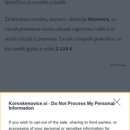
lastništvo in voznika izsledili.
23-letnemu vozniku, doma iz območja
Vuzenice
, so
zaradi predelave vozila odvzeli registrsko tablico in
vozilo izločili iz prometa. Zaradi storjenih prekrškov so
mu izrekli globo v višini
2.130 €.
VIR: PU Celje
Failed to fetch
Koroskenovice.si -
Do Not Process My Personal
Information
If you wish to opt-out of the sale, sharing to third parties, or
Občine:
Radlje ob Dravi
processing of your personal or sensitive information for