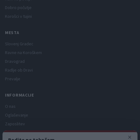
Dobro počutje
Korošci v tujini
MESTA
Slovenj Gradec
Ravne na Koroškem
Dravograd
Radlje ob Dravi
Prevalje
INFORMACIJE
O nas
Oglaševanje
Zaposlitev
Pravno obvestilo
×