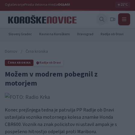
Oglaševanje
Prosta delovna mesta
OGLASI
☀️
21°C
Slovenj Gradec
Ravne na Koroškem
Dravograd
Radlje ob Dravi
Pr
Domov
/
Črna kronika
ČRNA KRONIKA
Radlje ob Dravi
Možem v modrem pobegnil z
motorjem
Konec prejšnjega tedna je patrulja PP Radlje ob Dravi
ustavljala voznika motornega kolesa znamke Honda
CBR600. Voznik na znak policistov ni ustavil ampak je s
pospešeno hitrostjo odpeljal proti Mariboru.