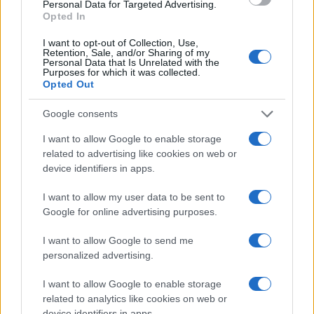
Personal Data for Targeted Advertising.
v ulično svetilko in se hudo
predstavlja poletno uspešnico
Opted In
poškodoval
»Srnica«
I want to opt-out of Collection, Use,
Retention, Sale, and/or Sharing of my
Personal Data that Is Unrelated with the
Več iz kategorije Črna kronika
Purposes for which it was collected.
Opted Out
Google consents
I want to allow Google to enable storage
related to advertising like cookies on web or
device identifiers in apps.
V zalivu na Pašmanu našli
Na Prevaljah se je huje
truplo 24-letnega Slovenca
poškodoval voznik e-skiroja
I want to allow my user data to be sent to
Google for online advertising purposes.
I want to allow Google to send me
personalized advertising.
I want to allow Google to enable storage
Na bencinskem servisu v
Motorist v Radljah ob Dravi trčil
related to analytics like cookies on web or
Dravogradu zagorel točilni
v ulično svetilko in se hudo
device identifiers in apps.