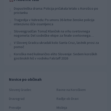
Dopustniška drama: Policija pričakala letalo s Korošico po
1
pristanku
Tragedija v Vuhredu: Po umoru 36-letne ženske policija
2
intenzivno išče osumljenca
Slovenjgradčan Tomaž Klančnik na vrhu svetovnega
3
nogometa: Del sodniške ekipe za finale svetovnega
prvenstva
V Slovenj Gradcu ukradali kolo Santa Cruz, lastnik prosi za
4
pomoč
Koroška med kulinarično elito Slovenije: Sedem koroških
5
gostinskih hiš v vodniku Falstaff 2026
Novice po občinah
Slovenj Gradec
Ravne na Koroškem
Dravograd
Radlje ob Dravi
Prevalje
Mislinja