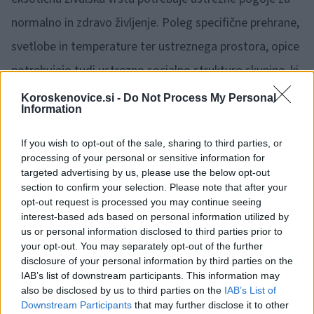
normalno in zdravo življenje. Poleg specifične prehrane,
svetlobe in temperature ter ustreznega prostora, opice
potrebujejo tudi ustrezno socialno strukturo skupine, ki
pa jo v stanovanju, kjer živimo ljudje, težko
Koroskenovice.si -
Do Not Process My Personal
Information
zagotovimo," je poudaril Cirkulan.
If you wish to opt-out of the sale, sharing to third parties, or
Beloglavčke so v Tropsko hišo naselili v letu 2021.
processing of your personal or sensitive information for
targeted advertising by us, please use the below opt-out
Samec in samica te kritično ogrožene vrste opice sta
section to confirm your selection. Please note that after your
pred nekaj dnevi dobila nov, že tretji naraščaj z dvema
opt-out request is processed you may continue seeing
interest-based ads based on personal information utilized by
mladičema. V Tropski hiši sedaj biva že sedem
us or personal information disclosed to third parties prior to
your opt-out. You may separately opt-out of the further
beloglavčkov. Te vsejede opice v naravi poseljujejo
disclosure of your personal information by third parties on the
območja severozahodne Kolumbije. Živijo v družinskih
IAB’s list of downstream participants. This information may
also be disclosed by us to third parties on the
IAB’s List of
skupnostih, ki jih vodijo vodilni in reproduktivni pari.
Downstream Participants
that may further disclose it to other