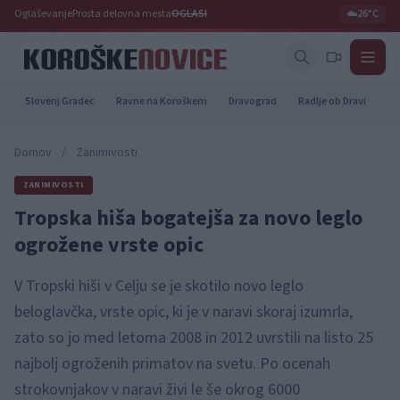
Oglaševanje
Prosta delovna mesta
OGLASI
☁️
26°C
Slovenj Gradec
Ravne na Koroškem
Dravograd
Radlje ob Dravi
Pr
Domov
/
Zanimivosti
ZANIMIVOSTI
Tropska hiša bogatejša za novo leglo
ogrožene vrste opic
V Tropski hiši v Celju se je skotilo novo leglo
beloglavčka, vrste opic, ki je v naravi skoraj izumrla,
zato so jo med letoma 2008 in 2012 uvrstili na listo 25
najbolj ogroženih primatov na svetu. Po ocenah
strokovnjakov v naravi živi le še okrog 6000