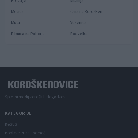
Prevalje
Mislinja
Mežica
Črna na Koroškem
Muta
Vuzenica
Ribnica na Pohorju
Podvelka
Spletni medij koroških dogodkov.
KATEGORIJE
DeSUS
Poplave 2023 - pomoč