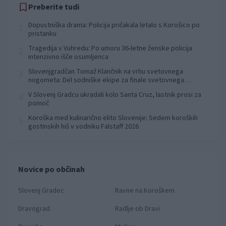
Preberite tudi
Dopustniška drama: Policija pričakala letalo s Korošico po
1
pristanku
Tragedija v Vuhredu: Po umoru 36-letne ženske policija
2
intenzivno išče osumljenca
Slovenjgradčan Tomaž Klančnik na vrhu svetovnega
3
nogometa: Del sodniške ekipe za finale svetovnega
prvenstva
V Slovenj Gradcu ukradali kolo Santa Cruz, lastnik prosi za
4
pomoč
Koroška med kulinarično elito Slovenije: Sedem koroških
5
gostinskih hiš v vodniku Falstaff 2026
Novice po občinah
Slovenj Gradec
Ravne na Koroškem
Dravograd
Radlje ob Dravi