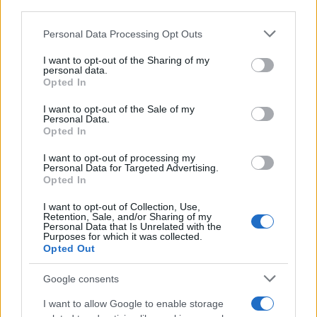
third parties.
Vir: STA
Please note that this website/app uses one or more Google
Personal Data Processing Opt Outs
services and may gather and store information including but
not limited to your visit or usage behaviour. You may click to
I want to opt-out of the Sharing of my
personal data.
grant or deny consent to Google and its third-party tags to
Opted In
use your data for below specified purposes in below Google
consent section.
I want to opt-out of the Sale of my
Personal Data.
Opozorilo:
Po 297. členu Kazenskega zakonika je
Opted In
posameznik kazensko odgovoren za javno spodbujanje
sovraštva, nasilja ali nestrpnosti. Komentarji z žaljivimi,
I want to opt-out of processing my
Personal Data for Targeted Advertising.
rasističnimi, diskriminatornimi ali nezakonitimi vsebinami bodo
Opted In
odstranjeni.
Pravila komentiranja →
I want to opt-out of Collection, Use,
Retention, Sale, and/or Sharing of my
Personal Data that Is Unrelated with the
Failed to fetch
Purposes for which it was collected.
Opted Out
Google consents
Kategorije:
Zanimivosti
I want to allow Google to enable storage