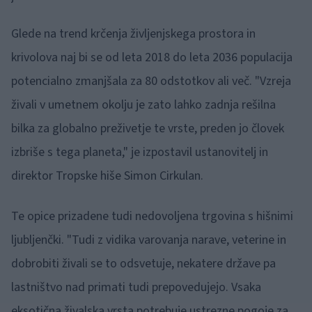
Glede na trend krčenja življenjskega prostora in
krivolova naj bi se od leta 2018 do leta 2036 populacija
potencialno zmanjšala za 80 odstotkov ali več. "Vzreja
živali v umetnem okolju je zato lahko zadnja rešilna
bilka za globalno preživetje te vrste, preden jo človek
izbriše s tega planeta," je izpostavil ustanovitelj in
direktor Tropske hiše Simon Cirkulan.
Te opice prizadene tudi nedovoljena trgovina s hišnimi
ljubljenčki. "Tudi z vidika varovanja narave, veterine in
dobrobiti živali se to odsvetuje, nekatere države pa
lastništvo nad primati tudi prepovedujejo. Vsaka
eksotična živalska vrsta potrebuje ustrezne pogoje za