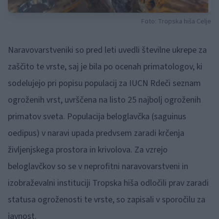
Foto: Tropska hiša Celje
Naravovarstveniki so pred leti uvedli številne ukrepe za
zaščito te vrste, saj je bila po ocenah primatologov, ki
sodelujejo pri popisu populacij za IUCN Rdeči seznam
ogroženih vrst, uvrščena na listo 25 najbolj ogroženih
primatov sveta. Populacija beloglavčka (saguinus
oedipus) v naravi upada predvsem zaradi krčenja
življenjskega prostora in krivolova. Za vzrejo
beloglavčkov so se v neprofitni naravovarstveni in
izobraževalni instituciji Tropska hiša odločili prav zaradi
statusa ogroženosti te vrste, so zapisali v sporočilu za
javnost.