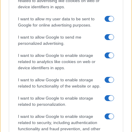
related to advertising like cookies on web or
rojstvo
zanimivost
ŽIVALI
Ključne besede:
device identifiers in apps.
I want to allow my user data to be sent to
Google for online advertising purposes.
Več iz kategorije Zanimivosti
I want to allow Google to send me
personalized advertising.
I want to allow Google to enable storage
related to analytics like cookies on web or
device identifiers in apps.
Ko ne veš, kaj podariti:
Koristi BIO CBD kapljic za pse
I want to allow Google to enable storage
doživetja, ki niso običajna
related to functionality of the website or app.
izbira
I want to allow Google to enable storage
related to personalization.
I want to allow Google to enable storage
related to security, including authentication
Pravica do umora je tista vrsta
Nakit je modni dodatek, ki pove
functionality and fraud prevention, and other
trilerja, o katerem boste
več kot besede