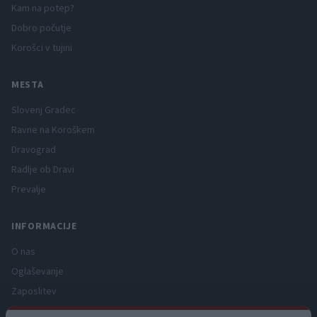
Kam na potep?
Dobro počutje
Korošci v tujini
MESTA
Slovenj Gradec
Ravne na Koroškem
Dravograd
Radlje ob Dravi
Prevalje
INFORMACIJE
O nas
Oglaševanje
Zaposlitev
Pravno obvestilo