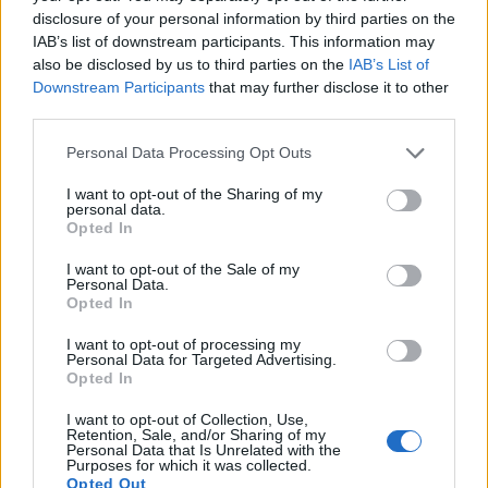
disclosure of your personal information by third parties on the
IAB’s list of downstream participants. This information may
also be disclosed by us to third parties on the
IAB’s List of
Downstream Participants
that may further disclose it to other
third parties.
Please note that this website/app uses one or more Google
Personal Data Processing Opt Outs
services and may gather and store information including but
not limited to your visit or usage behaviour. You may click to
I want to opt-out of the Sharing of my
personal data.
grant or deny consent to Google and its third-party tags to
Opted In
use your data for below specified purposes in below Google
consent section.
I want to opt-out of the Sale of my
Personal Data.
Opted In
Opozorilo:
Po 297. členu Kazenskega zakonika je
posameznik kazensko odgovoren za javno spodbujanje
I want to opt-out of processing my
sovraštva, nasilja ali nestrpnosti. Komentarji z žaljivimi,
Personal Data for Targeted Advertising.
Opted In
rasističnimi, diskriminatornimi ali nezakonitimi vsebinami bodo
odstranjeni.
Pravila komentiranja →
I want to opt-out of Collection, Use,
Retention, Sale, and/or Sharing of my
Personal Data that Is Unrelated with the
Purposes for which it was collected.
Failed to fetch
Opted Out