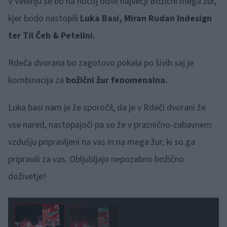
V Velenju se bo na nocoj odvil največji Božični mega žur,
kjer bodo nastopili
Luka Basi, Miran Rudan Indesign
ter Til Čeh & Petelini.
Rdeča dvorana bo zagotovo pokala po šivih saj je
kombinacija za
božični žur fenomenalna.
Luka basi nam je že sporočil, da je v Rdeči dvorani že
vse nared, nastopajoči pa so že v praznično-zabavnem
vzdušju pripravljeni na vas in na mega žur, ki so ga
pripravili za vas. Obljubljajo nepozabno božično
doživetje!
1 / 2