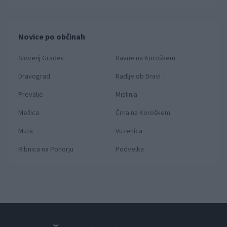
Novice po občinah
Slovenj Gradec
Ravne na Koroškem
Dravograd
Radlje ob Dravi
Prevalje
Mislinja
Mežica
Črna na Koroškem
Muta
Vuzenica
Ribnica na Pohorju
Podvelka