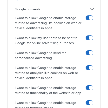
Google consents
Kategorije:
Zabava
I want to allow Google to enable storage
related to advertising like cookies on web or
device identifiers in apps.
božični koncert
koncert
Ključne besede:
I want to allow my user data to be sent to
Luka Basi
miran rudan
nastop
Google for online advertising purposes.
rdeča dvorana
til čeh
I want to allow Google to send me
personalized advertising.
I want to allow Google to enable storage
Več iz kategorije Zabava
related to analytics like cookies on web or
device identifiers in apps.
I want to allow Google to enable storage
related to functionality of the website or app.
I want to allow Google to enable storage
related to personalization.