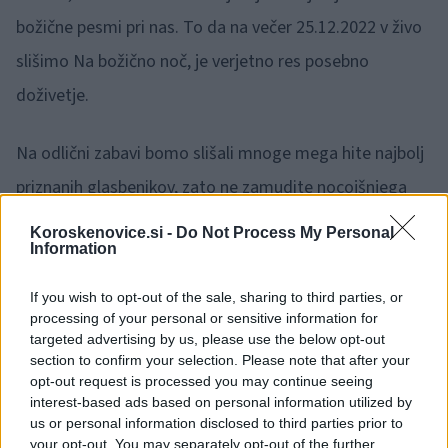
božične pesmi pri nas. To da na večer 25.12.2022 v živo
slišimo Na božično noč, je verjetno res posebno
doživetje.
Na odlični zabavi bomo slišali mnoge mega hite najbolj
priznanih glasbenikov, zato ne zamudite nocojšnjega
dogajanja.
Koroskenovice.si -
Do Not Process My Personal
Information
Nekaj vstopnic je še na voljo, zato pohitite z nakupom.
If you wish to opt-out of the sale, sharing to third parties, or
Kupite jih lahko
TUKAJ
, ali pa na vhodu v Rdečo
processing of your personal or sensitive information for
targeted advertising by us, please use the below opt-out
dvorano.
section to confirm your selection. Please note that after your
opt-out request is processed you may continue seeing
interest-based ads based on personal information utilized by
us or personal information disclosed to third parties prior to
your opt-out. You may separately opt-out of the further