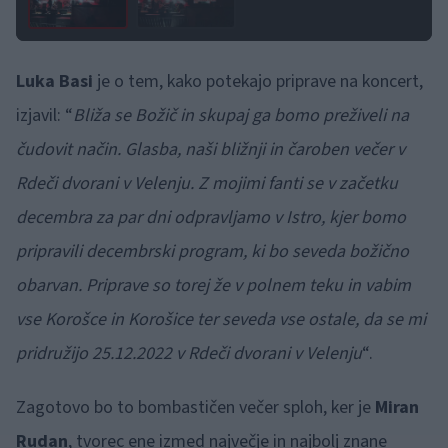
Luka Basi
je o tem, kako potekajo priprave na koncert,
izjavil: “
Bliža se Božič in skupaj ga bomo preživeli na
čudovit način. Glasba, naši bližnji in čaroben večer v
Rdeči dvorani v Velenju. Z mojimi fanti se v začetku
decembra za par dni odpravljamo v Istro, kjer bomo
pripravili decembrski program, ki bo seveda božično
obarvan. Priprave so torej že v polnem teku in vabim
vse Korošce in Korošice ter seveda vse ostale, da se mi
pridružijo 25.12.2022 v Rdeči dvorani v Velenju
“.
Zagotovo bo to bombastičen večer sploh, ker je
Miran
Rudan
, tvorec ene izmed največje in najbolj znane