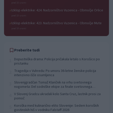
pred 10 urami
Izklop elektrike: 424. Nadzorništvo Vuzenica - Območje Orlice
⚡
pred 10 urami
Izklop elektrike: 423. Nadzorništvo Vuzenica - Območje Mute
⚡
pred 10 urami
Preberite tudi
Dopustniška drama: Policija pričakala letalo s Korošico po
1
pristanku
Tragedija v Vuhredu: Po umoru 36-letne ženske policija
2
intenzivno išče osumljenca
Slovenjgradčan Tomaž Klančnik na vrhu svetovnega
3
nogometa: Del sodniške ekipe za finale svetovnega
prvenstva
V Slovenj Gradcu ukradali kolo Santa Cruz, lastnik prosi za
4
pomoč
Koroška med kulinarično elito Slovenije: Sedem koroških
5
gostinskih hiš v vodniku Falstaff 2026