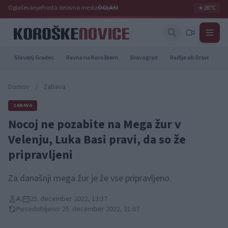
Oglaševanje
Prosta delovna mesta
OGLASI
☀️
26°C
Slovenj Gradec
Ravne na Koroškem
Dravograd
Radlje ob Dravi
Pr
Domov
/
Zabava
ZABAVA
Nocoj ne pozabite na Mega žur v
Velenju, Luka Basi pravi, da so že
pripravljeni
Za današnji mega žur je že vse pripravljeno.
A.
25. december 2022, 13:37
Posodobljeno: 25. december 2022, 21:07